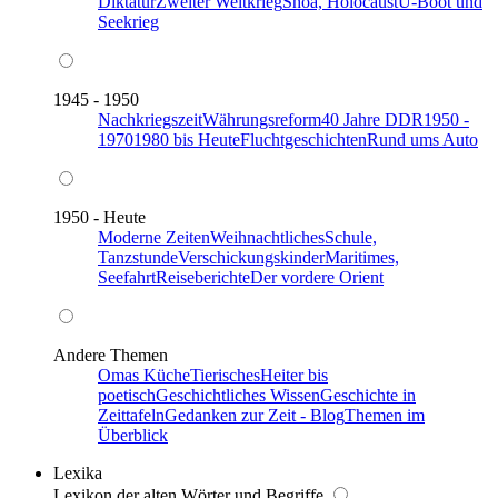
Diktatur
Zweiter Weltkrieg
Shoa, Holocaust
U-Boot und
Seekrieg
1945 - 1950
Nachkriegszeit
Währungsreform
40 Jahre DDR
1950 -
1970
1980 bis Heute
Fluchtgeschichten
Rund ums Auto
1950 - Heute
Moderne Zeiten
Weihnachtliches
Schule,
Tanzstunde
Verschickungskinder
Maritimes,
Seefahrt
Reiseberichte
Der vordere Orient
Andere Themen
Omas Küche
Tierisches
Heiter bis
poetisch
Geschichtliches Wissen
Geschichte in
Zeittafeln
Gedanken zur Zeit - Blog
Themen im
Überblick
Lexika
Lexikon der alten Wörter und Begriffe