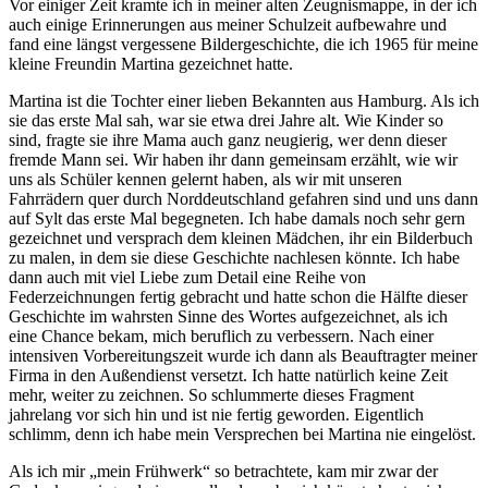
Vor einiger Zeit kramte ich in meiner alten Zeugnismappe, in der ich
auch einige Erinnerungen aus meiner Schulzeit aufbewahre und
fand eine längst vergessene Bildergeschichte, die ich 1965 für meine
kleine Freundin Martina gezeichnet hatte.
Martina ist die Tochter einer lieben Bekannten aus Hamburg. Als ich
sie das erste Mal sah, war sie etwa drei Jahre alt. Wie Kinder so
sind, fragte sie ihre Mama auch ganz neugierig, wer denn dieser
fremde Mann sei. Wir haben ihr dann gemeinsam erzählt, wie wir
uns als Schüler kennen gelernt haben, als wir mit unseren
Fahrrädern quer durch Norddeutschland gefahren sind und uns dann
auf Sylt das erste Mal begegneten. Ich habe damals noch sehr gern
gezeichnet und versprach dem kleinen Mädchen, ihr ein Bilderbuch
zu malen, in dem sie diese Geschichte nachlesen könnte. Ich habe
dann auch mit viel Liebe zum Detail eine Reihe von
Federzeichnungen fertig gebracht und hatte schon die Hälfte dieser
Geschichte im wahrsten Sinne des Wortes aufgezeichnet, als ich
eine Chance bekam, mich beruflich zu verbessern. Nach einer
intensiven Vorbereitungszeit wurde ich dann als Beauftragter meiner
Firma in den Außendienst versetzt. Ich hatte natürlich keine Zeit
mehr, weiter zu zeichnen. So schlummerte dieses Fragment
jahrelang vor sich hin und ist nie fertig geworden. Eigentlich
schlimm, denn ich habe mein Versprechen bei Martina nie eingelöst.
Als ich mir
mein Frühwerk
so betrachtete, kam mir zwar der