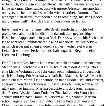
so herzlich, vor allem von
Muttern
, als hätten wir uns schon ewig
lange gekannt. Ehrensache, dass wir unsere Adressen austauschten
und versprachen, im nächsten Jahr wieder vorbeizukommen. Das
war eigentlich unter Pfadfindern eine Pflichtübung, meistens jedoch
nur
warme Luft
, aber das hier schien anders zu laufen.
Im Anfang war es nur eine nette Brieffreundschaft, nichts tief
greifendes, aber doch herzlich und das mit dem gegenseitigen
Besuchen klappte auch ein paar Mal. Daraus wurde schließlich eine
lange herzliche Freundschaft die auch andauerte, als wir beide -
natürlich jeder mit einem anderen Partner - verheiratet waren
Letztlich war diese Ferienfreundschaft sogar der Beginn meiner
Liebe zu Hamburg.
Den Rest der Geschichte kann man schneller erzählen. Meine erste
Station im Außendienst war Celle. Ich mietete dort Anfang 1968
eine kleine Wohnung und fuhr dann auch mehrmals z.T. beruflich
nach Hamburg. Für Martina war natürlich klar, dass ich
sie
besuchte
und nicht ihre Mami. Dann wurde ich nach Süddeutschland versetzt,
aber auch von dort pflegten wir unsere Beziehungen, wenn auch
nicht mehr so intensiv. Martina besuchte uns dort sogar einmal in
den Ferien. Als sich dann Ende der 70er Jahre mein Wunschtraum
erfüllte und ich nach Hamburg versetzt wurde, wohnte Martina
schon längere Zeit bei ihrem Vater. Christa hatte sich von ihrem
Mann, der jahrelang zur See fuhr, getrennt. Warum Martina nicht bei