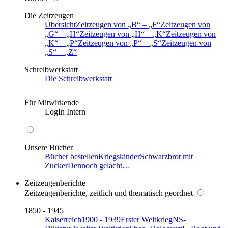
Die Zeitzeugen
Übersicht
Zeitzeugen von
B
–
F
Zeitzeugen von
G
–
H
Zeitzeugen von
H
–
K
Zeitzeugen von
K
–
P
Zeitzeugen von
P
–
S
Zeitzeugen von
S
–
Z
Schreibwerkstatt
Die Schreibwerkstatt
Für Mitwirkende
LogIn Intern
Unsere Bücher
Bücher bestellen
Kriegskinder
Schwarzbrot mit
Zucker
Dennoch gelacht…
Zeitzeugenberichte
Zeitzeugenberichte, zeitlich und thematisch geordnet
1850 - 1945
Kaiserreich
1900 - 1939
Erster Weltkrieg
NS-