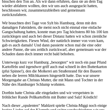
bisschen den Ton an. Als wir dann erfuhren, dass sie an dem Tag
wieder abfahren wollten, den wir uns auch ausgeguckt hatten,
beschlossen wir, zusammenzubleiben und gemeinsam
zurückzufahren.
Wir brauchten drei Tage von Sylt bis Hamburg, denn mit den
damaligen Fahrrädern, die meist noch nicht einmal eine einfache
Gangschaltung hatten, konnte man pro Tag höchstens 80 bis 100 km
zurücklegen und auch bei dieser Distanz hatten wir schon ziemliche
Schwierigkeiten. Fiesen Wind, der natürlich immer von vorn kam,
gab es auch damals! Und dann passierte schon mal die eine oder
andere Panne, die uns zeitlich zurückwarf, aber gemeinsam war der
Schaden dann doch immer recht bald behoben.
Unterwegs kurz vor Hamburg
besorgten
wir noch ein paar Pfund
Kartoffeln und irgendwer griff auch mal schnell in den Butterkarton
(pfui Spinne!), den die Molkerei am Straßenrand für den Bauern
neben die leeren Milchkannen hingestellt hatte. Das war unsere
Morgengabe an Christas Mutter, die mit Mann und Tochter in der
Nähe des Hamburger Schlump wohnten.
Dorthin hatte Christa alle eingeladen und wir verspeisten in
fröhlicher Runde Pellkartoffeln mit Butter und Salz! Köstlich!
Nach dieser
opulenten
Mahlzeit spielte Christa-Miggi noch einige
lustige Lieder auf der Klampfe und später verabschiedeten wir uns