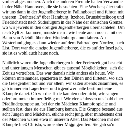
vorher abgesprochen. Auch die anderen Freunde hatten Verwandte
in der Nähe Hannovers, die sie besuchten. Eine Woche später trafen
wir uns dann in der Jugendherberge in Fallingbostel und fuhren mit
unseren
Drahteseln
über Hamburg, Itzehoe, Brunsbüttelkoog und
Friedrichstadt nach Süderlügum in der Nähe der dänischen Grenze,
wo wir jeweils in den dortigen Jugendherbergen übernachteten. Um
nach Sylt zu kommen, musste man - wie heute auch noch - mit der
Bahn von Niebüll über den Hindenburgdamm fahren. Ab
Westerland ging es dann wieder auf dem Fahrrad gen Norden, nach
List. Dort war die einzige Jugendherberge, die es auf der Insel gab,
sie ist es wohl auch heute noch.
Natürlich waren die Jugendherbergen in der Ferienzeit gut besucht
und unter jungen Menschen gibt es tausend Möglichkeiten, sich die
Zeit zu vertreiben. Das war damals nicht anders als heute. Wir
klönten miteinander, spazierten in den Dünen und flirteten, wo sich
die Gelegenheit bot und vor allem, wir saßen abends zusammen, es
gab immer ein Lagerfeuer und irgendwer hatte bestimmt eine
Klampfe dabei. Ob wir die Texte kannten oder nicht, wir sangen
oder brummten immer fleißig mit. Wir vier schlossen uns bald einer
Pfadfindergruppe an, bei der ein Mädchen Klampfe spielte und
stellten fest, dass sie aus Hamburg kamen. Die Gruppe bestand aus
acht Jungen und Mädchen, etliche recht jung, aber mindestens drei
der Mädchen waren etwa in unserem Alter. Das Mädchen mit der
Klampfe hieß Christa, wurde aber Miggi gerufen. Sie gab so'n