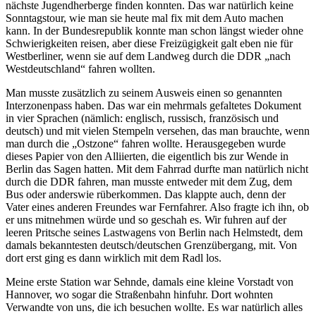
nächste Jugendherberge finden konnten. Das war natürlich keine
Sonntagstour, wie man sie heute mal fix mit dem Auto machen
kann. In der Bundesrepublik konnte man schon längst wieder ohne
Schwierigkeiten reisen, aber diese Freizügigkeit galt eben nie für
Westberliner, wenn sie auf dem Landweg durch die DDR
nach
Westdeutschland
fahren wollten.
Man musste zusätzlich zu seinem Ausweis einen so genannten
Interzonenpass haben. Das war ein mehrmals gefaltetes Dokument
in vier Sprachen (nämlich: englisch, russisch, französisch und
deutsch) und mit vielen Stempeln versehen, das man brauchte, wenn
man durch die
Ostzone
fahren wollte. Herausgegeben wurde
dieses Papier von den Alliierten, die eigentlich bis zur Wende in
Berlin das Sagen hatten. Mit dem Fahrrad durfte man natürlich nicht
durch die DDR fahren, man musste entweder mit dem Zug, dem
Bus oder anderswie rüberkommen. Das klappte auch, denn der
Vater eines anderen Freundes war Fernfahrer. Also fragte ich ihn, ob
er uns mitnehmen würde und so geschah es. Wir fuhren auf der
leeren Pritsche seines Lastwagens von Berlin nach Helmstedt, dem
damals bekanntesten deutsch/deutschen Grenzübergang, mit. Von
dort erst ging es dann wirklich mit dem Radl los.
Meine erste Station war Sehnde, damals eine kleine Vorstadt von
Hannover, wo sogar die Straßenbahn hinfuhr. Dort wohnten
Verwandte von uns, die ich besuchen wollte. Es war natürlich alles