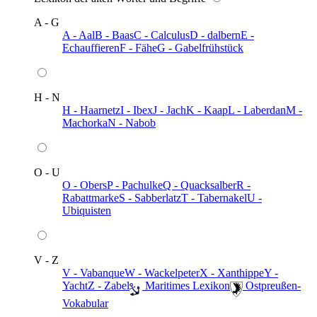
A - G
A - Aal
B - Baas
C - Calculus
D - dalbern
E -
Echauffieren
F - Fähe
G - Gabelfrühstück
H - N
H - Haarnetz
I - Ibex
J - Jach
K - Kaap
L - Laberdan
M -
Machorka
N - Nabob
O - U
O - Obers
P - Pachulke
Q - Quacksalber
R -
Rabattmarke
S - Sabberlatz
T - Tabernakel
U -
Ubiquisten
V - Z
V - Vabanque
W - Wackelpeter
X - Xanthippe
Y -
Yacht
Z - Zabel
️ Maritimes Lexikon
️ Ostpreußen-
Vokabular