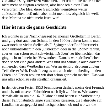
Gedanke, es irgendwie zu vollenden, aber ich könnte heute sicher
nicht mehr so filigran zeichnen, also habe ich diesen Plan
verworfen. Die Idee, diese Geschichte wenigstens weiter
aufzuschreiben, ließ mich aber nicht mehr los, obgleich ich weiß,
dass Martina sie nicht mehr lesen wird.
Hier ist nun die ganze Geschichte.
Ich wohnte in der Nachkriegszeit bei meinen Großeltern in Berlin
und ging dort auch zur Schule. In den 1950er Jahren konnte man
zwar noch an vielen Stellen als Fußgänger oder Radfahrer meist
noch unkontrolliert in den
Ostsektor
oder in die
Zone
fahren,
aber es war schon recht schwierig.
Drüben
zu übernachten, das
ging nicht mal mehr bei Verwandten. Damals war
drüben
eben
doch schon eine ganz andere Welt und uns wurde ja auch dauernd
eingeredet, dass Westberlin zum Westen gehört, also zum
guten
Teil
dieser Welt. Deshalb zog es uns auch nicht unbedingt in den
Osten und Ferien wollten wir dort schon gar nicht machen. Das war
uns alles schon zu sehr staatlich organisiert.
In den Großen Ferien 1953 beschlossen deshalb meine drei Freunde
und ich, mit unseren Fahrrädern nach Sylt zu fahren. Wir waren
damals alle so um die 16-17 Jahre alt und hatten zur Vorbereitung
dieser Fahrt natürlich lange zusammen gesessen, die Fahrroute auf
Landkarten ausgeguckt und nachgerechnet, ob und wo wir die