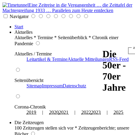
Eine Zeitreise in die Vergangenheit … die Zeittafel der
Machtergreifung 1933 … Parallelen zum Heute entdecken
Navigator
Start
Aktuelles
Aktuelles * Termine * Seitenüberblick * Chronik einer
Pandemie
z
Die
Aktuelles / Termine
Leitartikel & Termine
Aktuelle Mitteilungen
RSS-Feed
50er -
70er
Seitenübersicht
Jahre
Sitemap
Impressum
Datenschutz
Corona-Chronik
2019
|
2020
2021
|
2022
2023
|
2025
Die Zeitzeugen
100 Zeitzeugen stellen sich vor * Zeitzeugenberichte; unsere
Bücher