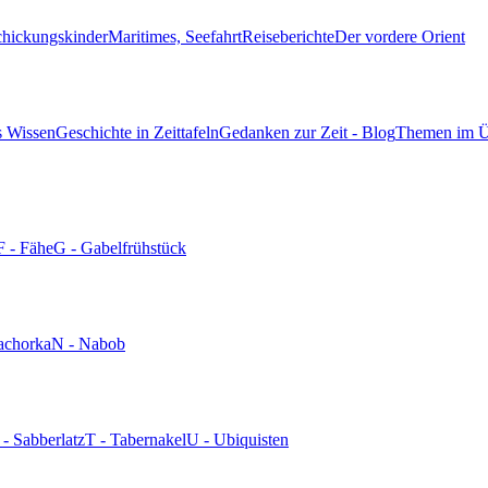
chickungskinder
Maritimes, Seefahrt
Reiseberichte
Der vordere Orient
s Wissen
Geschichte in Zeittafeln
Gedanken zur Zeit - Blog
Themen im Ü
F - Fähe
G - Gabelfrühstück
achorka
N - Nabob
 - Sabberlatz
T - Tabernakel
U - Ubiquisten