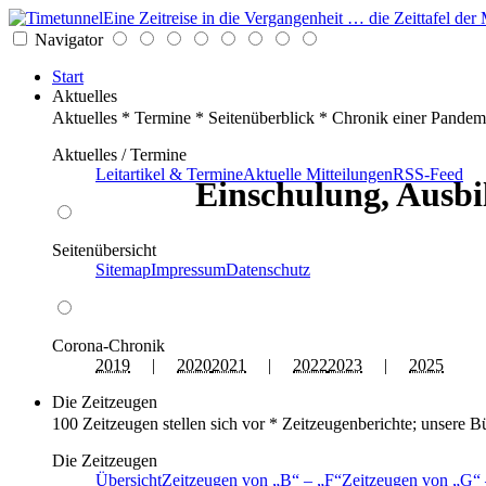
Eine Zeitreise in die Vergangenheit … die Zeittafel d
Navigator
Start
Aktuelles
Aktuelles * Termine * Seitenüberblick * Chronik einer Pandem
Aktuelles / Termine
Leitartikel & Termine
Aktuelle Mitteilungen
RSS-Feed
Einschulung, Ausbi
Seitenübersicht
Sitemap
Impressum
Datenschutz
Corona-Chronik
2019
|
2020
2021
|
2022
2023
|
2025
Die Zeitzeugen
100 Zeitzeugen stellen sich vor * Zeitzeugenberichte; unsere B
Die Zeitzeugen
Übersicht
Zeitzeugen von
B
–
F
Zeitzeugen von
G