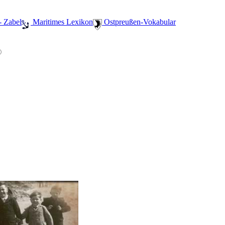
- Zabel
️ Maritimes Lexikon
️ Ostpreußen-Vokabular