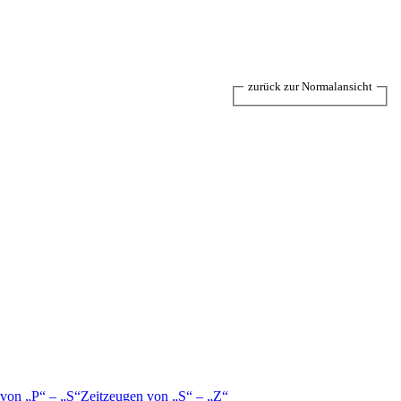
zurück zur Normalansicht
 von
P
–
S
Zeitzeugen von
S
–
Z