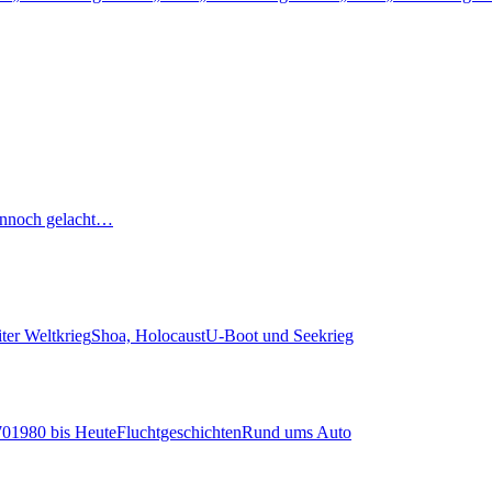
nnoch gelacht…
ter Weltkrieg
Shoa, Holocaust
U-Boot und Seekrieg
70
1980 bis Heute
Fluchtgeschichten
Rund ums Auto