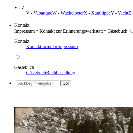
V - Z
V - Vabanque
W - Wackelpeter
X - Xanthippe
Y - Yacht
Z 
Kontakt
Impressum * Kontakt zur Erinnerungswerkstatt * Gästebuch
Kontakt
Kontaktformular
Impressum
Gästebuch
Gästebuch
Buchbestellung