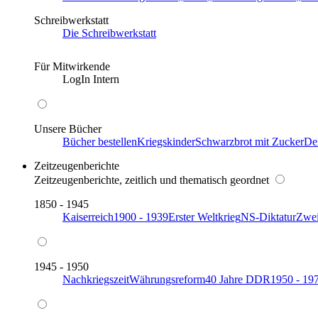
Schreibwerkstatt
Die Schreibwerkstatt
Für Mitwirkende
LogIn Intern
Unsere Bücher
Bücher bestellen
Kriegskinder
Schwarzbrot mit Zucker
De
Zeitzeugenberichte
Zeitzeugenberichte, zeitlich und thematisch geordnet
1850 - 1945
Kaiserreich
1900 - 1939
Erster Weltkrieg
NS-Diktatur
Zwei
1945 - 1950
Nachkriegszeit
Währungsreform
40 Jahre DDR
1950 - 19