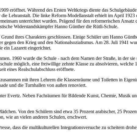
09 eröffnet. Während des Ersten Weltkriegs diente das Schulgebäude 
 Lehranstalt. Die linke Reform-Modellanstalt erhielt im April 1923 of
meinsam unterrichtet wurden. Prägend für den reformerischen Ansatz 
istische Widerstandskämpfer Hanno Günther die Rütli-Schule.
f Grund ihres Charakters geschlossen. Einige Schüler um Hanno Günther
ätter gegen den Krieg und den Nationalsozialismus. Am 28. Juli 1941 
 ein Lazarett eingerichtet.
en. 1960 wurde die Schule - nach dem Namen der Straße, in der sie si
hule möglich, eine freiwillige zehnte Klasse zu absolvieren, welche 1
it eines Realschulabschluss eröffnete.
zusammen mit ihren Lehrern die Klassenräume und Toiletten in Eigeninit
sade und die Turnhallen von außen renoviert.
er Evertz. Neben Fachräumen für Bildende Kunst, Chemie, Musik und
dchen. Von den Schülern sind etwa 35 Prozent arabischer, 25 Prozent
on, wie an vielen anderen Schulen, erschwert.
Presse, dass die multikulturellen Integrationsversuche zu scheitern drohe