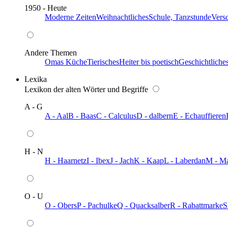
1950 - Heute
Moderne Zeiten
Weihnachtliches
Schule, Tanzstunde
Vers
Andere Themen
Omas Küche
Tierisches
Heiter bis poetisch
Geschichtliche
Lexika
Lexikon der alten Wörter und Begriffe
A - G
A - Aal
B - Baas
C - Calculus
D - dalbern
E - Echauffieren
H - N
H - Haarnetz
I - Ibex
J - Jach
K - Kaap
L - Laberdan
M - M
O - U
O - Obers
P - Pachulke
Q - Quacksalber
R - Rabattmarke
S