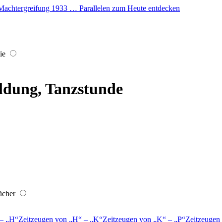
er Machtergreifung 1933 … Parallelen zum Heute entdecken
ie
ldung, Tanzstunde
ücher
–
H
Zeitzeugen von
H
–
K
Zeitzeugen von
K
–
P
Zeitzeugen