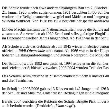
Die Schule wurde nach etwa anderthalbjährigem Bau am 7. Oktober 19
21. Januar 1920 wieder aufgenommen. 1921 besuchten 1.400 Schüler die
wodurch der Religionsunterricht wegfiel und Mädchen und Jungen ge
Wilhelm Wittbrodt. Von 1928 bis 1934 besuchte der spätere antifasch
Mit der Machtergreifung der Nationalsozialisten wurde die Schule au
zusammen. Sie verteilten ab 1939 Zettel und selbstgefertigte Flugbl
im Dezember desselben Jahres hingerichtet. Ab 1943 war in der Schule
Als Schule wurde das Gebäude ab Juni 1945 wieder in Betrieb genomm
offiziell in
Rütli-Oberschule
umbenannt. Ab 1966 war es in der Hauptsc
höheren Leistungsanforderungen und gutem Notenprofil die Möglichke
Der Schulhof wurde 1992 neu gestaltet. 1994 renovierten die Schüler 
und seitdem per Schlüssel verwaltet. 2003/2004 wurden Teile der Fas
Das Schulmuseum entstand in Zusammenarbeit mit dem Künstler Günt
und drei Turnhallen.
Im Schuljahr 2005/2006 gab es 13 Klassen mit 142 Jungen und 126 Mä
der Schüler sind Muslime. Unter diesen Bedingungen ist die Integrati
Bereits 2004 berichtete die Rektorin der Schule, Brigitte Pick, in der 
auch bedroht worden (Drohbrief,
Islam siegt
).