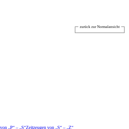
zurück zur Normalansicht
 von
P
–
S
Zeitzeugen von
S
–
Z