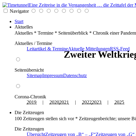
Eine Zeitreise in die Vergangenheit … die Zeittafel d
Navigator
Start
Aktuelles
Aktuelles * Termine * Seitenüberblick * Chronik einer Pandem
Aktuelles / Termine
Leitartikel & Termine
Aktuelle Mitteilungen
RSS-Feed
Zweiter Weltkrieg
Seitenübersicht
Sitemap
Impressum
Datenschutz
Corona-Chronik
2019
|
2020
2021
|
2022
2023
|
2025
Die Zeitzeugen
100 Zeitzeugen stellen sich vor * Zeitzeugenberichte; unsere B
Die Zeitzeugen
Übersicht
Zeitzeugen von
B
–
F
Zeitzeugen von
G