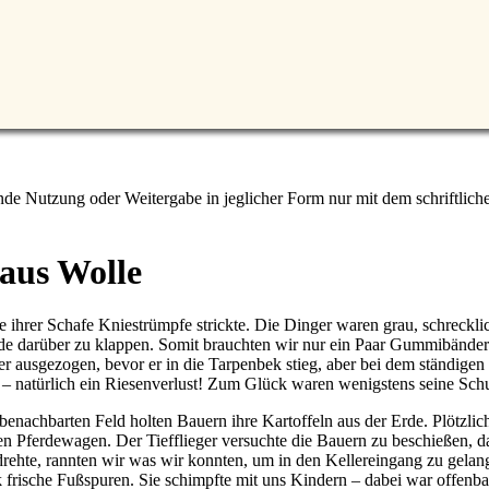
e Nutzung oder Weitergabe in jeglicher Form nur mit dem schriftlich
 aus Wolle
le ihrer Schafe Kniestrümpfe strickte. Die Dinger waren grau, schreck
e darüber zu klappen. Somit brauchten wir nur ein Paar Gummibänder 
 ausgezogen, bevor er in die Tarpenbek stieg, aber bei dem ständig
natürlich ein Riesenverlust! Zum Glück waren wenigstens seine Sch
enachbarten Feld holten Bauern ihre Kartoffeln aus der Erde. Plötzlich
en Pferdewagen. Der Tiefflieger versuchte die Bauern zu beschießen, d
e drehte, rannten wir was wir konnten, um in den Kellereingang zu gelan
frische Fußspuren. Sie schimpfte mit uns Kindern – dabei war offenba