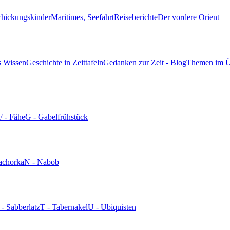
chickungskinder
Maritimes, Seefahrt
Reiseberichte
Der vordere Orient
s Wissen
Geschichte in Zeittafeln
Gedanken zur Zeit - Blog
Themen im Ü
F - Fähe
G - Gabelfrühstück
achorka
N - Nabob
 - Sabberlatz
T - Tabernakel
U - Ubiquisten