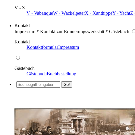
V - Z
V - Vabanque
W - Wackelpeter
X - Xanthippe
Y - Yacht
Z 
Kontakt
Impressum * Kontakt zur Erinnerungswerkstatt * Gästebuch
Kontakt
Kontaktformular
Impressum
Gästebuch
Gästebuch
Buchbestellung