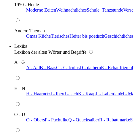
1950 - Heute
Moderne Zeiten
Weihnachtliches
Schule, Tanzstunde
Vers
Andere Themen
Omas Küche
Tierisches
Heiter bis poetisch
Geschichtliche
Lexika
Lexikon der alten Wörter und Begriffe
A - G
A - Aal
B - Baas
C - Calculus
D - dalbern
E - Echauffieren
H - N
H - Haarnetz
I - Ibex
J - Jach
K - Kaap
L - Laberdan
M - M
O - U
O - Obers
P - Pachulke
Q - Quacksalber
R - Rabattmarke
S