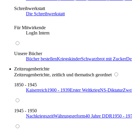
Schreibwerkstatt
Die Schreibwerkstatt
Für Mitwirkende
LogIn Intern
Unsere Bücher
Bücher bestellen
Kriegskinder
Schwarzbrot mit Zucker
De
Zeitzeugenberichte
Zeitzeugenberichte, zeitlich und thematisch geordnet
1850 - 1945
Kaiserreich
1900 - 1939
Erster Weltkrieg
NS-Diktatur
Zwei
1945 - 1950
Nachkriegszeit
Währungsreform
40 Jahre DDR
1950 - 19