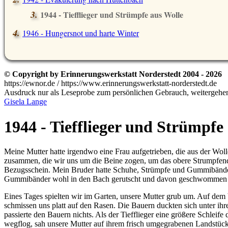
1944 - Tiefflieger und Strümpfe aus Wolle
1946 - Hungersnot und harte Winter
© Copyright by Erinnerungswerkstatt Norderstedt 2004 - 2026
https://ewnor.de / https://www.erinnerungswerkstatt-norderstedt.de
Ausdruck nur als Leseprobe zum persönlichen Gebrauch, weitergehend
Gisela Lange
1944 - Tiefflieger und Strümpfe
Meine Mutter hatte irgendwo eine Frau aufgetrieben, die aus der Wol
zusammen, die wir uns um die Beine zogen, um das obere Strumpfend
Bezugsschein. Mein Bruder hatte Schuhe, Strümpfe und Gummibänder
Gummibänder wohl in den Bach gerutscht und davon geschwommen – 
Eines Tages spielten wir im Garten, unsere Mutter grub um. Auf dem b
schmissen uns platt auf den Rasen. Die Bauern duckten sich unter ihr
passierte den Bauern nichts. Als der Tiefflieger eine größere Schleif
wegflog, sah unsere Mutter auf ihrem frisch umgegrabenen Landstück 