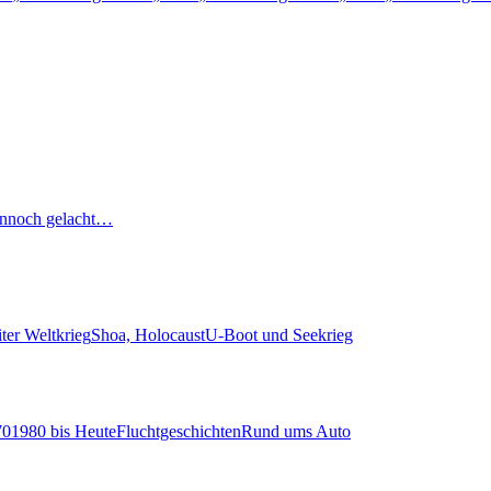
nnoch gelacht…
ter Weltkrieg
Shoa, Holocaust
U-Boot und Seekrieg
70
1980 bis Heute
Fluchtgeschichten
Rund ums Auto