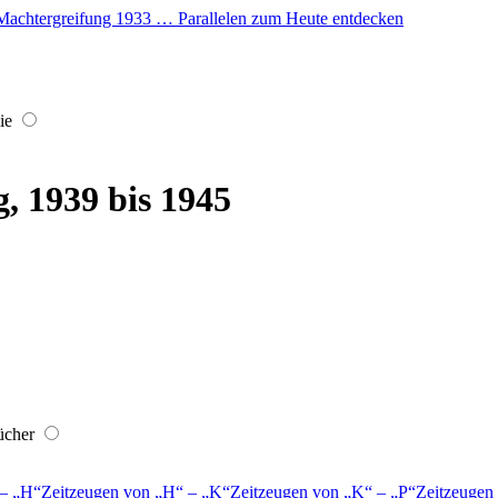
er Machtergreifung 1933 … Parallelen zum Heute entdecken
ie
, 1939 bis 1945
ücher
–
H
Zeitzeugen von
H
–
K
Zeitzeugen von
K
–
P
Zeitzeugen