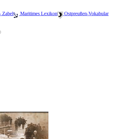
- Zabel
️ Maritimes Lexikon
️ Ostpreußen-Vokabular