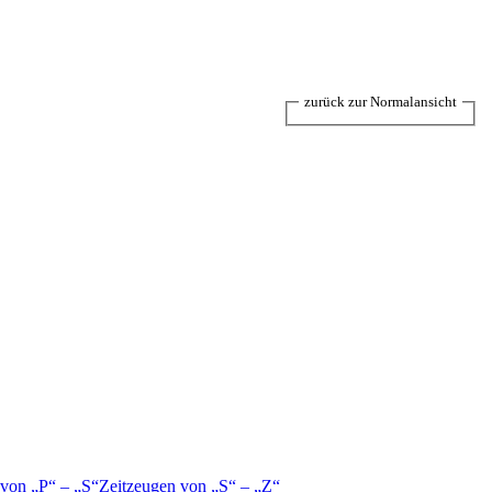
zurück zur Normalansicht
 von
P
–
S
Zeitzeugen von
S
–
Z