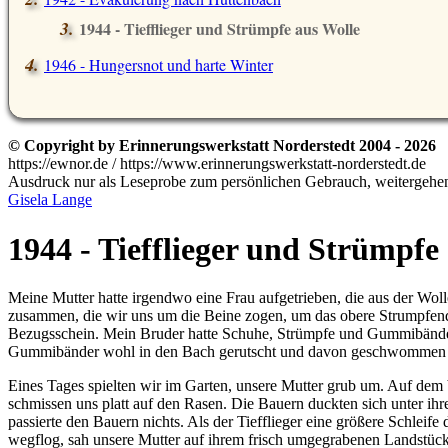
1944 - Tiefflieger und Strümpfe aus Wolle
1946 - Hungersnot und harte Winter
© Copyright by Erinnerungswerkstatt Norderstedt 2004 - 2026
https://ewnor.de / https://www.erinnerungswerkstatt-norderstedt.de
Ausdruck nur als Leseprobe zum persönlichen Gebrauch, weitergehend
Gisela Lange
1944 - Tiefflieger und Strümpfe
Meine Mutter hatte irgendwo eine Frau aufgetrieben, die aus der Wol
zusammen, die wir uns um die Beine zogen, um das obere Strumpfend
Bezugsschein. Mein Bruder hatte Schuhe, Strümpfe und Gummibänder
Gummibänder wohl in den Bach gerutscht und davon geschwommen – 
Eines Tages spielten wir im Garten, unsere Mutter grub um. Auf dem b
schmissen uns platt auf den Rasen. Die Bauern duckten sich unter ihr
passierte den Bauern nichts. Als der Tiefflieger eine größere Schleif
wegflog, sah unsere Mutter auf ihrem frisch umgegrabenen Landstück 