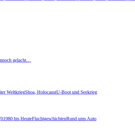
nnoch gelacht…
ter Weltkrieg
Shoa, Holocaust
U-Boot und Seekrieg
70
1980 bis Heute
Fluchtgeschichten
Rund ums Auto