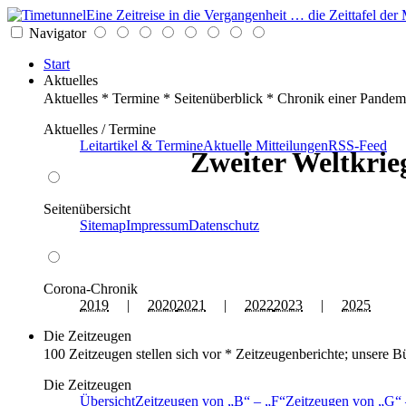
Eine Zeitreise in die Vergangenheit … die Zeittafel d
Navigator
Start
Aktuelles
Aktuelles * Termine * Seitenüberblick * Chronik einer Pandem
Aktuelles / Termine
Leitartikel & Termine
Aktuelle Mitteilungen
RSS-Feed
Zweiter Weltkrieg
Seitenübersicht
Sitemap
Impressum
Datenschutz
Corona-Chronik
2019
|
2020
2021
|
2022
2023
|
2025
Die Zeitzeugen
100 Zeitzeugen stellen sich vor * Zeitzeugenberichte; unsere B
Die Zeitzeugen
Übersicht
Zeitzeugen von
B
–
F
Zeitzeugen von
G