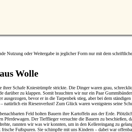
e Nutzung oder Weitergabe in jeglicher Form nur mit dem schriftlich
 aus Wolle
le ihrer Schafe Kniestrümpfe strickte. Die Dinger waren grau, schreck
e darüber zu klappen. Somit brauchten wir nur ein Paar Gummibänder 
 ausgezogen, bevor er in die Tarpenbek stieg, aber bei dem ständig
natürlich ein Riesenverlust! Zum Glück waren wenigstens seine Sch
enachbarten Feld holten Bauern ihre Kartoffeln aus der Erde. Plötzlich
en Pferdewagen. Der Tiefflieger versuchte die Bauern zu beschießen, d
e drehte, rannten wir was wir konnten, um in den Kellereingang zu gelan
frische Fußspuren. Sie schimpfte mit uns Kindern – dabei war offenba