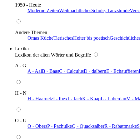
1950 - Heute
Moderne Zeiten
Weihnachtliches
Schule, Tanzstunde
Vers
Andere Themen
Omas Küche
Tierisches
Heiter bis poetisch
Geschichtliche
Lexika
Lexikon der alten Wörter und Begriffe
A - G
A - Aal
B - Baas
C - Calculus
D - dalbern
E - Echauffieren
H - N
H - Haarnetz
I - Ibex
J - Jach
K - Kaap
L - Laberdan
M - M
O - U
O - Obers
P - Pachulke
Q - Quacksalber
R - Rabattmarke
S