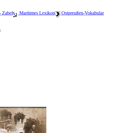
- Zabel
️ Maritimes Lexikon
️ Ostpreußen-Vokabular