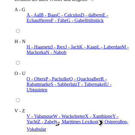
A - G
A - Aal
B - Baas
C - Calculus
D - dalbern
E -
Echauffieren
F - Fähe
G - Gabelfrühstück
H - N
H - Haarnetz
I - Ibex
J - Jach
K - Kaap
L - Laberdan
M -
Machorka
N - Nabob
O - U
O - Obers
P - Pachulke
Q - Quacksalber
R -
Rabattmarke
S - Sabberlatz
T - Tabernakel
U -
Ubiquisten
V - Z
V - Vabanque
W - Wackelpeter
X - Xanthippe
Y -
Yacht
Z - Zabel
️ Maritimes Lexikon
️ Ostpreußen-
Vokabular