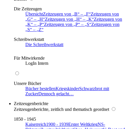
Die Zeitzeugen
Übersicht
Zeitzeugen von
B
–
F
Zeitzeugen von
G
–
H
Zeitzeugen von
H
–
K
Zeitzeugen von
K
–
P
Zeitzeugen von
P
–
S
Zeitzeugen von
S
–
Z
Schreibwerkstatt
Die Schreibwerkstatt
Für Mitwirkende
LogIn Intern
Unsere Bücher
Bücher bestellen
Kriegskinder
Schwarzbrot mit
Zucker
Dennoch gelacht…
Zeitzeugenberichte
Zeitzeugenberichte, zeitlich und thematisch geordnet
1850 - 1945
Kaiserreich
1900 - 1939
Erster Weltkrieg
NS-