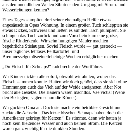
aus den unendlichen Weiten Sibiriens den Umgang mit Strom- und
Wasserleitungen kennen?
Eines Tages stampften drei seiner ehemaligen Helfer etwas
angesäuselt in Opas Wohnung. In einem großen Tuch schleppten sie
etwas Dickes, Schweres und ließen es auf den Tisch plumpsen. Sie
schlugen das Tuch zurück und zum Vorschein kam eine große,
frische Rinderkeule. Wir zehn hungrigen Mäuler machten
begehrliche Stielaugen. Soviel Fleisch würde — gut gestreckt —
unser tägliches fettloses Pellkartoffel- und
Brennnesselgemüseeinerlei einige Wochen erträglicher machen.
Du Fleisch für Schnaps!
radebrechte der Wortführer.
Wir Kinder nickten alle sofort, obwohl wir ahnten, woher das
Fleisch stammen konnte. Hatten wir doch gehört, dass sie sich ohne
Hemmungen auch das Vieh auf der Weide aneigneten. Aber Not
bricht alle Gesetze. Die Bauern waren machtlos. Vae victis! (Wehe
den Besiegten, sagten schon die Römer).
Wir guckten Oma an. Doch sie machte ein betrübtes Gesicht und
zuckte die Achseln.
Das letzte bisschen Schnaps haben doch die
Amerikaner gekriegt für Kerzen
. Es stimmte, denn wir hatten ja
noch kein fließendes Wasser und auch keinen Strom. Die Kerzen
waren ganz wichtig für die dunklen Stunden.