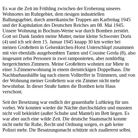
Es war die Zeit im Frühling zwischen der Eroberung unseres
Wohnortes im Ruhrgebiet, dem riesigen industriellen
Ballungsgebiet, durch amerikanische Truppen am Karfreitag 1945
und der Kapitulation des Deutschen Reiches am 08. Mai 1945.
Unsere Wohnung in Bochum-Werne war durch Bomben zerstört.
Gott sei Dank fanden meine Mutter, meine kleine Schwester Doris
(4) und ich seit dem 15. Januar 1945 knapp 30 km weiter bei
meinen Großeltern in Gelsenkirchen-Horst Unterschlupf zusammen
mit vier ebenfalls ausgebombten Tanten und Cousine Gerda (8), also
insgesamt zehn Personen in zwei ramponierten, aber notdürftig
hergerichteten Zimmern. Meine Großeltern wohnten zur Miete in
einer 3-Zimmerwohnung in einem dreistöckigen Doppelhaus. Die
Nachbarhaushälfte lag nach einem Volltreffer in Trümmern, und von
der Wohnung meiner Großeltern war ein Zimmer nicht mehr
bewohnbar. In dieser Straße hatten die Bomben kein Haus
verschont.
Seit der Besetzung war endlich der grauenhafte Luftkrieg für uns
vorbei. Wir konnten wieder die Nächte durchschlafen und mussten
nicht voll bekleidet (außer Schuhe und Mantel) im Bett liegen. Es
war aber auch eine wilde Zeit. Die deutsche Staatsmacht konnte
nicht mehr für Ruhe, Recht und Ordnung sorgen, es gab keine
Polizei mehr. Die Besatzungsmacht schützte sich zuallererst selbst.