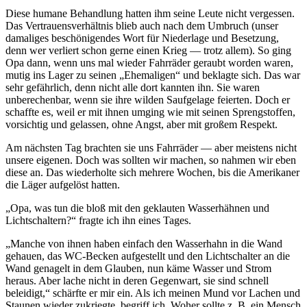
Diese humane Behandlung hatten ihm seine Leute nicht vergessen.
Das Vertrauensverhältnis blieb auch nach dem Umbruch (unser
damaliges beschönigendes Wort für Niederlage und Besetzung,
denn wer verliert schon gerne einen Krieg — trotz allem). So ging
Opa dann, wenn uns mal wieder Fahrräder geraubt worden waren,
mutig ins Lager zu seinen
Ehemaligen
und beklagte sich. Das war
sehr gefährlich, denn nicht alle dort kannten ihn. Sie waren
unberechenbar, wenn sie ihre wilden Saufgelage feierten. Doch er
schaffte es, weil er mit ihnen umging wie mit seinen Sprengstoffen,
vorsichtig und gelassen, ohne Angst, aber mit großem Respekt.
Am nächsten Tag brachten sie uns Fahrräder — aber meistens nicht
unsere eigenen. Doch was sollten wir machen, so nahmen wir eben
diese an. Das wiederholte sich mehrere Wochen, bis die Amerikaner
die Läger aufgelöst hatten.
Opa, was tun die bloß mit den geklauten Wasserhähnen und
Lichtschaltern?
fragte ich ihn eines Tages.
Manche von ihnen haben einfach den Wasserhahn in die Wand
gehauen, das WC-Becken aufgestellt und den Lichtschalter an die
Wand genagelt in dem Glauben, nun käme Wasser und Strom
heraus. Aber lache nicht in deren Gegenwart, sie sind schnell
beleidigt,
schärfte er mir ein. Als ich meinen Mund vor Lachen und
Staunen wieder zukriegte, begriff ich. Woher sollte z. B. ein Mensch