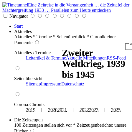
Eine Zeitreise in die Vergangenheit … die Zeittafel der
Machtergreifung 1933 … Parallelen zum Heute entdecken
Navigator
Start
Aktuelles
Aktuelles * Termine * Seitenüberblick * Chronik einer
Pandemie
z
Zweiter
Aktuelles / Termine
Leitartikel & Termine
Aktuelle Mitteilungen
RSS-Feed
Weltkrieg, 1939
bis 1945
Seitenübersicht
Sitemap
Impressum
Datenschutz
Corona-Chronik
2019
|
2020
2021
|
2022
2023
|
2025
Die Zeitzeugen
100 Zeitzeugen stellen sich vor * Zeitzeugenberichte; unsere
Bücher