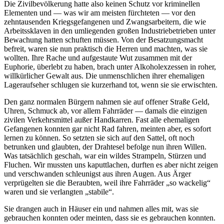
Die Zivilbevölkerung hatte also keinen Schutz vor kriminellen
Elementen und — was wir am meisten fürchteten — vor den
zehntausenden Kriegsgefangenen und Zwangsarbeitern, die wie
Arbeitssklaven in den umliegenden großen Industriebetrieben unter
Bewachung hatten schuften müssen. Von der Besatzungsmacht
befreit, waren sie nun praktisch die Herren und machten, was sie
wollten. Ihre Rache und aufgestaute Wut zusammen mit der
Euphorie, überlebt zu haben, brach unter Alkoholexzessen in roher,
willkürlicher Gewalt aus. Die unmenschlichen ihrer ehemaligen
Lageraufseher schlugen sie kurzerhand tot, wenn sie sie erwischten.
Den ganz normalen Bürgern nahmen sie auf offener Straße Geld,
Uhren, Schmuck ab, vor allem Fahrräder — damals die einzigen
zivilen Verkehrsmittel außer Handkarren. Fast alle ehemaligen
Gefangenen konnten gar nicht Rad fahren, meinten aber, es sofort
lernen zu können. So setzten sie sich auf den Sattel, oft noch
betrunken und glaubten, der Drahtesel befolge nun ihren Willen.
Was tatsächlich geschah, war ein wildes Strampeln, Stürzen und
Fluchen. Wir mussten uns kaputtlachen, durften es aber nicht zeigen
und verschwanden schleunigst aus ihren Augen. Aus Ärger
verprügelten sie die Beraubten, weil ihre Fahrräder
so wackelig
waren und sie verlangten
stabile
.
Sie drangen auch in Häuser ein und nahmen alles mit, was sie
gebrauchen konnten oder meinten, dass sie es gebrauchen konnten.