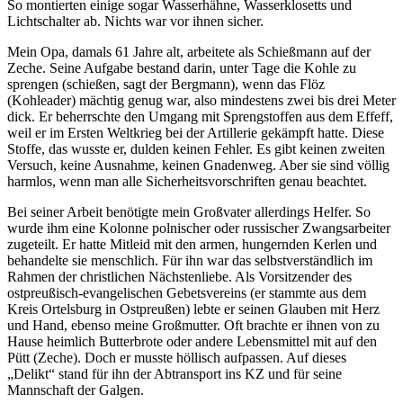
So montierten einige sogar Wasserhähne, Wasserklosetts und
Lichtschalter ab. Nichts war vor ihnen sicher.
Mein Opa, damals 61 Jahre alt, arbeitete als Schießmann auf der
Zeche. Seine Aufgabe bestand darin, unter Tage die Kohle zu
sprengen (schießen, sagt der Bergmann), wenn das Flöz
(Kohleader) mächtig genug war, also mindestens zwei bis drei Meter
dick. Er beherrschte den Umgang mit Sprengstoffen aus dem Effeff,
weil er im Ersten Weltkrieg bei der Artillerie gekämpft hatte. Diese
Stoffe, das wusste er, dulden keinen Fehler. Es gibt keinen zweiten
Versuch, keine Ausnahme, keinen Gnadenweg. Aber sie sind völlig
harmlos, wenn man alle Sicherheitsvorschriften genau beachtet.
Bei seiner Arbeit benötigte mein Großvater allerdings Helfer. So
wurde ihm eine Kolonne polnischer oder russischer Zwangsarbeiter
zugeteilt. Er hatte Mitleid mit den armen, hungernden Kerlen und
behandelte sie menschlich. Für ihn war das selbstverständlich im
Rahmen der christlichen Nächstenliebe. Als Vorsitzender des
ostpreußisch-evangelischen Gebetsvereins (er stammte aus dem
Kreis Ortelsburg in Ostpreußen) lebte er seinen Glauben mit Herz
und Hand, ebenso meine Großmutter. Oft brachte er ihnen von zu
Hause heimlich Butterbrote oder andere Lebensmittel mit auf den
Pütt (Zeche). Doch er musste höllisch aufpassen. Auf dieses
Delikt
stand für ihn der Abtransport ins KZ und für seine
Mannschaft der Galgen.