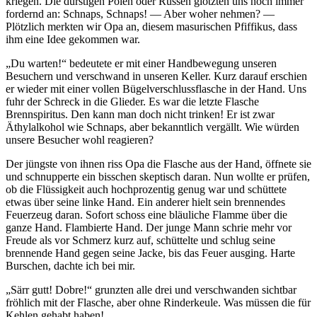
kriegen. Die durstigen Polen oder Russen glotzten uns noch immer
fordernd an: Schnaps, Schnaps! — Aber woher nehmen? —
Plötzlich merkten wir Opa an, diesem masurischen Pfiffikus, dass
ihm eine Idee gekommen war.
Du warten!
bedeutete er mit einer Handbewegung unseren
Besuchern und verschwand in unseren Keller. Kurz darauf erschien
er wieder mit einer vollen Bügelverschlussflasche in der Hand. Uns
fuhr der Schreck in die Glieder. Es war die letzte Flasche
Brennspiritus. Den kann man doch nicht trinken! Er ist zwar
Äthylalkohol wie Schnaps, aber bekanntlich vergällt. Wie würden
unsere Besucher wohl reagieren?
Der jüngste von ihnen riss Opa die Flasche aus der Hand, öffnete sie
und schnupperte ein bisschen skeptisch daran. Nun wollte er prüfen,
ob die Flüssigkeit auch hochprozentig genug war und schüttete
etwas über seine linke Hand. Ein anderer hielt sein brennendes
Feuerzeug daran. Sofort schoss eine bläuliche Flamme über die
ganze Hand. Flambierte Hand. Der junge Mann schrie mehr vor
Freude als vor Schmerz kurz auf, schüttelte und schlug seine
brennende Hand gegen seine Jacke, bis das Feuer ausging. Harte
Burschen, dachte ich bei mir.
Särr gutt! Dobre!
grunzten alle drei und verschwanden sichtbar
fröhlich mit der Flasche, aber ohne Rinderkeule. Was müssen die für
Kehlen gehabt haben!