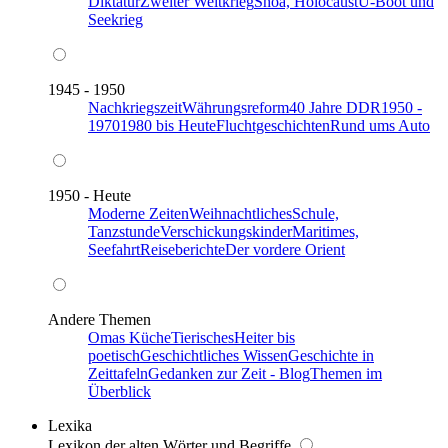
Diktatur
Zweiter Weltkrieg
Shoa, Holocaust
U-Boot und
Seekrieg
1945 - 1950
Nachkriegszeit
Währungsreform
40 Jahre DDR
1950 -
1970
1980 bis Heute
Fluchtgeschichten
Rund ums Auto
1950 - Heute
Moderne Zeiten
Weihnachtliches
Schule,
Tanzstunde
Verschickungskinder
Maritimes,
Seefahrt
Reiseberichte
Der vordere Orient
Andere Themen
Omas Küche
Tierisches
Heiter bis
poetisch
Geschichtliches Wissen
Geschichte in
Zeittafeln
Gedanken zur Zeit - Blog
Themen im
Überblick
Lexika
Lexikon der alten Wörter und Begriffe