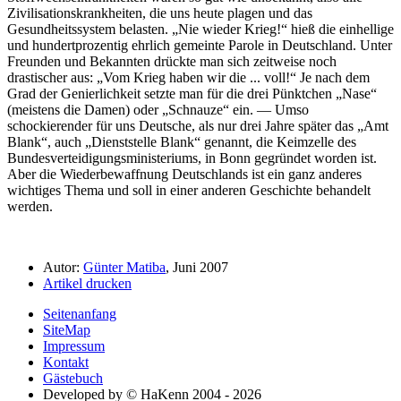
Zivilisationskrankheiten, die uns heute plagen und das
Gesundheitssystem belasten.
Nie wieder Krieg!
hieß die einhellige
und hundertprozentig ehrlich gemeinte Parole in Deutschland. Unter
Freunden und Bekannten drückte man sich zeitweise noch
drastischer aus:
Vom Krieg haben wir die ... voll!
Je nach dem
Grad der Genierlichkeit setzte man für die drei Pünktchen
Nase
(meistens die Damen) oder
Schnauze
ein. — Umso
schockierender für uns Deutsche, als nur drei Jahre später das
Amt
Blank
, auch
Dienststelle Blank
genannt, die Keimzelle des
Bundesverteidigungsministeriums, in Bonn gegründet worden ist.
Aber die Wiederbewaffnung Deutschlands ist ein ganz anderes
wichtiges Thema und soll in einer anderen Geschichte behandelt
werden.
Autor:
Günter Matiba
, Juni 2007
Artikel drucken
Seitenanfang
SiteMap
Impressum
Kontakt
Gästebuch
Developed by © HaKenn 2004 - 2026