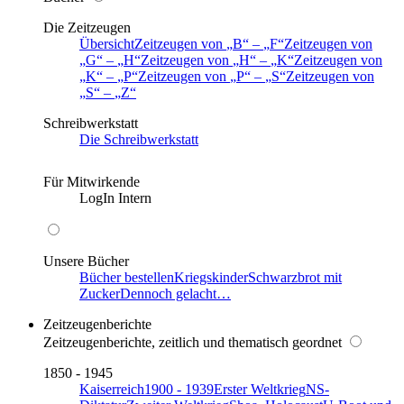
Die Zeitzeugen
Übersicht
Zeitzeugen von
B
–
F
Zeitzeugen von
G
–
H
Zeitzeugen von
H
–
K
Zeitzeugen von
K
–
P
Zeitzeugen von
P
–
S
Zeitzeugen von
S
–
Z
Schreibwerkstatt
Die Schreibwerkstatt
Für Mitwirkende
LogIn Intern
Unsere Bücher
Bücher bestellen
Kriegskinder
Schwarzbrot mit
Zucker
Dennoch gelacht…
Zeitzeugenberichte
Zeitzeugenberichte, zeitlich und thematisch geordnet
1850 - 1945
Kaiserreich
1900 - 1939
Erster Weltkrieg
NS-