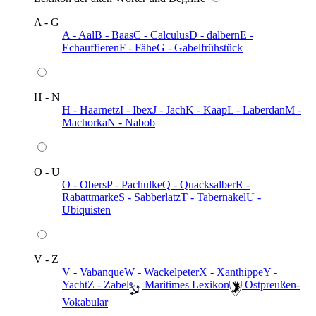
A - G
A - Aal
B - Baas
C - Calculus
D - dalbern
E -
Echauffieren
F - Fähe
G - Gabelfrühstück
H - N
H - Haarnetz
I - Ibex
J - Jach
K - Kaap
L - Laberdan
M -
Machorka
N - Nabob
O - U
O - Obers
P - Pachulke
Q - Quacksalber
R -
Rabattmarke
S - Sabberlatz
T - Tabernakel
U -
Ubiquisten
V - Z
V - Vabanque
W - Wackelpeter
X - Xanthippe
Y -
Yacht
Z - Zabel
️ Maritimes Lexikon
️ Ostpreußen-
Vokabular