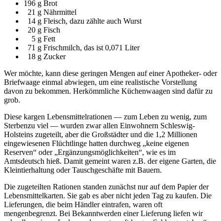
196 g Brot
21 g Nährmittel
14 g Fleisch, dazu zählte auch Wurst
20 g Fisch
5 g Fett
71 g Frischmilch, das ist 0,071 Liter
18 g Zucker
Wer möchte, kann diese geringen Mengen auf einer Apotheker- oder
Briefwaage einmal abwiegen, um eine realistische Vorstellung
davon zu bekommen. Herkömmliche Küchenwaagen sind dafür zu
grob.
Diese kargen Lebensmittelrationen — zum Leben zu wenig, zum
Sterbenzu viel — wurden zwar allen Einwohnern Schleswig-
Holsteins zugeteilt, aber die Großstädter und die 1,2 Millionen
eingewiesenen Flüchtlinge hatten durchweg
keine eigenen
Reserven
oder
Ergänzungsmöglichkeiten
, wie es im
Amtsdeutsch hieß. Damit gemeint waren z.B. der eigene Garten, die
Kleintierhaltung oder Tauschgeschäfte mit Bauern.
Die zugeteilten Rationen standen zunächst nur auf dem Papier der
Lebensmittelkarten. Sie gab es aber nicht jeden Tag zu kaufen. Die
Lieferungen, die beim Händler eintrafen, waren oft
mengenbegrenzt. Bei Bekanntwerden einer Lieferung liefen wir