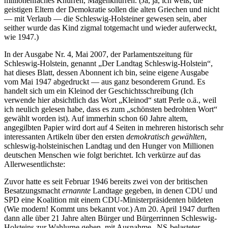
millionenfaches Knurren, Magenknurren. (Ja, ja, ich weiß, die
geistigen Eltern der Demokratie sollen die alten Griechen und nicht
— mit Verlaub — die Schleswig-Holsteiner gewesen sein, aber
seither wurde das Kind zigmal totgemacht und wieder auferweckt,
wie 1947.)
In der Ausgabe Nr. 4, Mai 2007, der Parlamentszeitung für
Schleswig-Holstein, genannt
Der Landtag Schleswig-Holstein
,
hat dieses Blatt, dessen Abonnent ich bin, seine eigene Ausgabe
vom Mai 1947 abgedruckt — aus ganz besonderem Grund. Es
handelt sich um ein Kleinod der Geschichtsschreibung (Ich
verwende hier absichtlich das Wort
Kleinod
statt Perle o.ä., weil
ich neulich gelesen habe, dass es zum
schönsten bedrohten Wort
gewählt worden ist). Auf immerhin schon 60 Jahre altem,
angegilbten Papier wird dort auf 4 Seiten in mehreren historisch sehr
interessanten Artikeln über den ersten
demokratisch gewählten
,
schleswig-holsteinischen Landtag und den Hunger von Millionen
deutschen Menschen wie folgt berichtet. Ich verkürze auf das
Allerwesentlichste:
Zuvor hatte es seit Februar 1946 bereits zwei von der britischen
Besatzungsmacht
ernannte
Landtage gegeben, in denen CDU und
SPD eine Koalition mit einem CDU-Ministerpräsidenten bildeten
(Wie modern! Kommt uns bekannt vor.) Am 20. April 1947 durften
dann alle über 21 Jahre alten Bürger und Bürgerrinnen Schleswig-
Holsteins zur Wahlurne gehen, mit Ausnahme
NS-belasteter