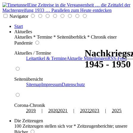
Eine Zeitreise in die Vergangenheit … die Zeittafel der
Machtergreifung 1933 … Parallelen zum Heute entdecken
Navigator
Start
Aktuelles
Aktuelles * Termine * Seitenüberblick * Chronik einer
Pandemie
Nachkriegsz
Aktuelles / Termine
z
Leitartikel & Termine
Aktuelle Mitteilungen
RSS-Feed
1945 - 1950
Seitenübersicht
Sitemap
Impressum
Datenschutz
Corona-Chronik
2019
|
2020
2021
|
2022
2023
|
2025
Die Zeitzeugen
100 Zeitzeugen stellen sich vor * Zeitzeugenberichte; unsere
Bücher