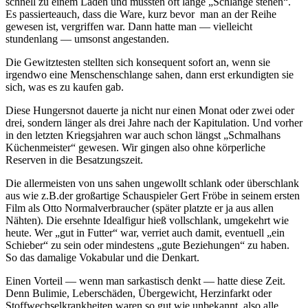
schnell zu einem Laden und mussten oft lange
Schlange stehen
.
Es passierteauch, dass die Ware, kurz bevor man an der Reihe
gewesen ist, vergriffen war. Dann hatte man — vielleicht
stundenlang — umsonst angestanden.
Die Gewitztesten stellten sich konsequent sofort an, wenn sie
irgendwo eine Menschenschlange sahen, dann erst erkundigten sie
sich, was es zu kaufen gab.
Diese Hungersnot dauerte ja nicht nur einen Monat oder zwei oder
drei, sondern länger als drei Jahre nach der Kapitulation. Und vorher
in den letzten Kriegsjahren war auch schon längst
Schmalhans
Küchenmeister
gewesen. Wir gingen also ohne körperliche
Reserven in die Besatzungszeit.
Die allermeisten von uns sahen ungewollt schlank oder überschlank
aus wie z.B.der großartige Schauspieler Gert Fröbe in seinem ersten
Film als Otto Normalverbraucher (später platzte er ja aus allen
Nähten). Die ersehnte Idealfigur hieß vollschlank, umgekehrt wie
heute. Wer
gut in Futter
war, verriet auch damit, eventuell
ein
Schieber
zu sein oder mindestens
gute Beziehungen
zu haben.
So das damalige Vokabular und die Denkart.
Einen Vorteil — wenn man sarkastisch denkt — hatte diese Zeit.
Denn Bulimie, Leberschäden, Übergewicht, Herzinfarkt oder
Stoffwechselkrankheiten waren so gut wie unbekannt, also alle