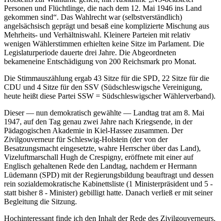
Personen und Flüchtlinge, die nach dem 12. Mai 1946 ins Land
gekommen sind
. Das Wahlrecht war (selbstverständlich)
angelsächsisch geprägt und besaß eine komplizierte Mischung aus
Mehrheits- und Verhältniswahl. Kleinere Parteien mit relativ
wenigen Wählerstimmen erhielten keine Sitze im Parlament. Die
Legislaturperiode dauerte drei Jahre. Die Abgeordneten
bekameneine Entschädigung von 200 Reichsmark pro Monat.
Die Stimmauszählung ergab 43 Sitze für die SPD, 22 Sitze für die
CDU und 4 Sitze für den SSV (Südschleswigsche Vereinigung,
heute heißt diese Partei SSW = Südschleswigscher Wählerverband).
Dieser — nun demokratisch gewählte — Landtag trat am 8. Mai
1947, auf den Tag genau zwei Jahre nach Kriegsende, in der
Pädagogischen Akademie in Kiel-Hassee zusammen. Der
Zivilgouverneur für Schleswig-Holstein (der von der
Besatzungsmacht eingesetzte, wahre Herrscher über das Land),
Vizeluftmarschall Hugh de Crespigny, eröffnete mit einer auf
Englisch gehaltenen Rede den Landtag, nachdem er Hermann
Lüdemann (SPD) mit der Regierungsbildung beauftragt und dessen
rein sozialdemokratische Kabinettsliste (1 Ministerpräsident und 5 -
statt bisher 8 - Minister) gebilligt hatte. Danach verließ er mit seiner
Begleitung die Sitzung.
Hochinteressant finde ich den Inhalt der Rede des Zivilgouverneurs.