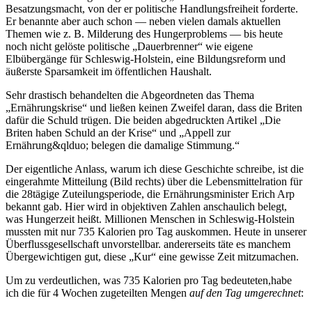
Besatzungsmacht, von der er politische Handlungsfreiheit forderte.
Er benannte aber auch schon — neben vielen damals aktuellen
Themen wie z. B. Milderung des Hungerproblems — bis heute
noch nicht gelöste politische
Dauerbrenner
wie eigene
Elbübergänge für Schleswig-Holstein, eine Bildungsreform und
äußerste Sparsamkeit im öffentlichen Haushalt.
Sehr drastisch behandelten die Abgeordneten das Thema
Ernährungskrise
und ließen keinen Zweifel daran, dass die Briten
dafür die Schuld trügen. Die beiden abgedruckten Artikel
Die
Briten haben Schuld an der Krise
und
Appell zur
Ernährung&qlduo; belegen die damalige Stimmung.
Der eigentliche Anlass, warum ich diese Geschichte schreibe, ist die
eingerahmte Mitteilung (Bild rechts) über die Lebensmittelration für
die 28tägige Zuteilungsperiode, die Ernährungsminister Erich Arp
bekannt gab. Hier wird in objektiven Zahlen anschaulich belegt,
was Hungerzeit heißt. Millionen Menschen in Schleswig-Holstein
mussten mit nur 735 Kalorien pro Tag auskommen. Heute in unserer
Überflussgesellschaft unvorstellbar. andererseits täte es manchem
Übergewichtigen gut, diese
Kur
eine gewisse Zeit mitzumachen.
Um zu verdeutlichen, was 735 Kalorien pro Tag bedeuteten,habe
ich die für 4 Wochen zugeteilten Mengen
auf den Tag umgerechnet
: