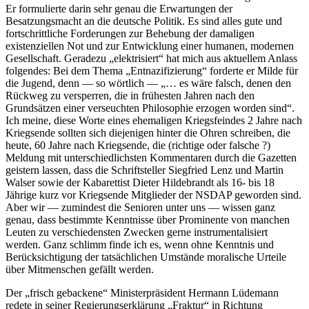
Er formulierte darin sehr genau die Erwartungen der
Besatzungsmacht an die deutsche Politik. Es sind alles gute und
fortschrittliche Forderungen zur Behebung der damaligen
existenziellen Not und zur Entwicklung einer humanen, modernen
Gesellschaft. Geradezu
elektrisiert
hat mich aus aktuellem Anlass
folgendes: Bei dem Thema
Entnazifizierung
forderte er Milde für
die Jugend, denn — so wörtlich —
… es wäre falsch, denen den
Rückweg zu versperren, die in frühesten Jahren nach den
Grundsätzen einer verseuchten Philosophie erzogen worden sind
.
Ich meine, diese Worte eines ehemaligen Kriegsfeindes 2 Jahre nach
Kriegsende sollten sich diejenigen hinter die Ohren schreiben, die
heute, 60 Jahre nach Kriegsende, die (richtige oder falsche ?)
Meldung mit unterschiedlichsten Kommentaren durch die Gazetten
geistern lassen, dass die Schriftsteller Siegfried Lenz und Martin
Walser sowie der Kabarettist Dieter Hildebrandt als 16- bis 18
Jährige kurz vor Kriegsende Mitglieder der NSDAP geworden sind.
Aber wir — zumindest die Senioren unter uns — wissen ganz
genau, dass bestimmte Kenntnisse über Prominente von manchen
Leuten zu verschiedensten Zwecken gerne instrumentalisiert
werden. Ganz schlimm finde ich es, wenn ohne Kenntnis und
Berücksichtigung der tatsächlichen Umstände moralische Urteile
über Mitmenschen gefällt werden.
Der
frisch gebackene
Ministerpräsident Hermann Lüdemann
redete in seiner Regierungserklärung
Fraktur
in Richtung