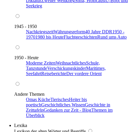
Diktatur
Zweiter Weltkrieg
Shoa, Holocaust
U-Boot und
Seekrieg
1945 - 1950
Nachkriegszeit
Währungsreform
40 Jahre DDR
1950 -
1970
1980 bis Heute
Fluchtgeschichten
Rund ums Auto
1950 - Heute
Moderne Zeiten
Weihnachtliches
Schule,
Tanzstunde
Verschickungskinder
Maritimes,
Seefahrt
Reiseberichte
Der vordere Orient
Andere Themen
Omas Küche
Tierisches
Heiter bis
poetisch
Geschichtliches Wissen
Geschichte in
Zeittafeln
Gedanken zur Zeit - Blog
Themen im
Überblick
Lexika
Lexikon der alten Wörter und Begriffe