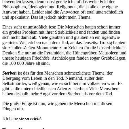
bewenden lassen, denn sonst gerate ich auf das weite Feld der
Philosophien, Ideologien und Religionen, die ja alle eine eigene
Antwort haben. Leider sind die Antworten oft total unterschiedlich
und spekulativ. Das ist jedoch nicht mein Thema.
Eines steht unumstößlich fest: Die Menschen hatten schon immer
ein großes Problem mit ihrer Sterblichkeit und fanden und finden
sich nicht damit ab. Viele glaubten und glauben an ein irgendwie
geartetes Weiterleben nach dem Tod, an das Jenseits. Trotzig bauten
sie zu allen Zeiten Monumente zum Zeichen für die Unsterblichkeit.
Denken Sie nur an die Pyramiden, die Hünengräber, Mausoleen und
unsere heutigen Friedhöfe. Archäologen fanden sogar Grabbeilagen,
die 100 000 Jahre alt sind.
Sterben
ist das für den Menschen schmerzlichste Thema, der
Übergang vom Leben in den Tod. Niemand, außer dem
Selbstmörder, weiß genau, wie es sich bei ihm vollziehen wird. Es
gibt ja die unterschiedlichsten Arten zu sterben. Viele Menschen
haben deshalb mehr Angst vor dem Sterben als vor dem Tod.
Die große Frage ist nun, wie gehen die Menschen mit diesen
Dingen um.
Ich habe sie
so
erlebt
: