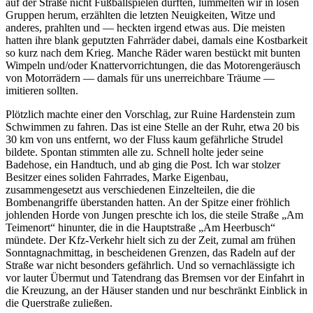
auf der Straße nicht Fußballspielen durften, lümmelten wir in losen
Gruppen herum, erzählten die letzten Neuigkeiten, Witze und
anderes, prahlten und — heckten irgend etwas aus. Die meisten
hatten ihre blank geputzten Fahrräder dabei, damals eine Kostbarkeit
so kurz nach dem Krieg. Manche Räder waren bestückt mit bunten
Wimpeln und/oder Knattervorrichtungen, die das Motorengeräusch
von Motorrädern — damals für uns unerreichbare Träume —
imitieren sollten.
Plötzlich machte einer den Vorschlag, zur Ruine Hardenstein zum
Schwimmen zu fahren. Das ist eine Stelle an der Ruhr, etwa 20 bis
30 km von uns entfernt, wo der Fluss kaum gefährliche Strudel
bildete. Spontan stimmten alle zu. Schnell holte jeder seine
Badehose, ein Handtuch, und ab ging die Post. Ich war stolzer
Besitzer eines soliden Fahrrades, Marke Eigenbau,
zusammengesetzt aus verschiedenen Einzelteilen, die die
Bombenangriffe überstanden hatten. An der Spitze einer fröhlich
johlenden Horde von Jungen preschte ich los, die steile Straße
Am
Teimenort
hinunter, die in die Hauptstraße
Am Heerbusch
mündete. Der Kfz-Verkehr hielt sich zu der Zeit, zumal am frühen
Sonntagnachmittag, in bescheidenen Grenzen, das Radeln auf der
Straße war nicht besonders gefährlich. Und so vernachlässigte ich
vor lauter Übermut und Tatendrang das Bremsen vor der Einfahrt in
die Kreuzung, an der Häuser standen und nur beschränkt Einblick in
die Querstraße zuließen.