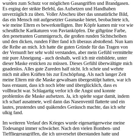
wurden zum Schutz vor möglichen Gasangriffen und Brandgasen.
Es erging der strikte Befehl, das Aufsetzen und Handhaben
unverzüglich zu üben. Voller Abscheu über das unnatürliche Bild,
das ein Mensch mit aufgesetzter Gasmaske bietet, beobachtete ich,
wie meine Eltern es bewerkstelligten. Ihre Köpfe kamen mir vor wie
scheußliche Karikaturen von Pavianköpfen. Die giftgrüne Farbe,
den penetranten Gummigeruch, die großen runden Sichtscheiben
und den dicken, runden Filter fand ich überaus abstoßend. Nun kam
die Reihe an mich. Ich hatte die guten Gründe für das Tragen von
der Vernunft her sehr wohl verstanden, aber mein Gefühl vermittelte
mir pure Abneigung - auch deshalb, weil ich mir einbildete, unter
dieser Maske ersticken zu müssen. Dieses Gefühl überwältigte mich
gnadenlos. Alles gute Zureden half nicht. Ich schrie und wehrte
mich mit allen Kräften bis zur Erschöpfung. Als nach langer Zeit
meine Eltern mir die Maske gewaltsam übergestülpt hatten, war ich
bass erstaunt, dass ich noch lebte und überglücklich, dass es
vollbracht war. Schlagartig verlor ich die Angst und konnte
problemlos die Maske aufsetzen. Ja, ich spielte sogar damit, indem
ich scharf ausatmete, weil dann das Nasenventil flatterte und ein
lautes, prustendes und quäkendes Geräusch machte, das ich sehr
ulkig fand.
Im weiteren Verlauf des Krieges wurde eigenartigerweise meine
Todesangst immer schwächer. Nach den vielen Bomben- und
Tieffliegerangriffen, die ich unversehrt überstanden hatte und