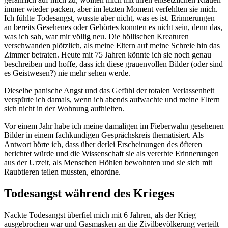
immer wieder packen, aber im letzten Moment verfehlten sie mich.
Ich fühlte Todesangst, wusste aber nicht, was es ist. Erinnerungen
an bereits Gesehenes oder Gehörtes konnten es nicht sein, denn das,
was ich sah, war mir völlig neu. Die höllischen Kreaturen
verschwanden plötzlich, als meine Eltern auf meine Schreie hin das
Zimmer betraten. Heute mit 75 Jahren könnte ich sie noch genau
beschreiben und hoffe, dass ich diese grauenvollen Bilder (oder sind
es Geistwesen?) nie mehr sehen werde.
Dieselbe panische Angst und das Gefühl der totalen Verlassenheit
verspürte ich damals, wenn ich abends aufwachte und meine Eltern
sich nicht in der Wohnung aufhielten.
Vor einem Jahr habe ich meine damaligen im Fieberwahn gesehenen
Bilder in einem fachkundigen Gesprächskreis thematisiert. Als
Antwort hörte ich, dass über derlei Erscheinungen des öfteren
berichtet würde und die Wissenschaft sie als vererbte Erinnerungen
aus der Urzeit, als Menschen Höhlen bewohnten und sie sich mit
Raubtieren teilen mussten, einordne.
Todesangst während des Krieges
Nackte Todesangst überfiel mich mit 6 Jahren, als der Krieg
ausgebrochen war und Gasmasken an die Zivilbevölkerung verteilt