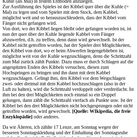
Kuhle (als Mal) in festem Erdboden anzulegen.
Zur Ausführung des Spieles ist der Kibbel quer über die Kuhle (=
Mal) zu legen und vom Spieler mit dem Stock, dem Kabbel,
möglichst weit und so herauszuschleudern, dass der Kibbel vom
Fänger nicht gefangen wird.
Von dort, wo der Kibbel liegen bleibt oder gefangen worden ist, ist
nun der quer über der Kuhle liegende Kabbel vom Fänger
abzuwerfen, d.h. zu treffen, denn dann wird gewechselt. Ist der
Kabbel nicht getroffen worden, hat der Spieler drei Möglichkeiten,
den Kibbel von dort, wo er beim Abwerfen liegengeblieben ist,
möglichst weit von der Kuhle wegzuschlagen, denn die Schrittzahl
zum Mal zurück zählt Punkte. Dazu muss er durch Schlagen auf die
angespitzten Enden des Kibbels versuchen, diesen zum
Hochspringen zu bringen und ihn dann mit dem Kabbel
wegzuschlagen. Gelingt ihm, den Kibbel vor dem Wegschlagen
zwei- oder dreimal mit dem Kabbel hochzuschlagen (also in der
Luft zu halten), wird die Schrittzahl verdoppelt oder verdreifacht. Ist
ihm bei den drei Möglichkeiten noch einmal so ein Doppel
gelungen, dann zählt die Schrittzahl vierfach als Punkte usw. Ist der
Kibbel bei den drei Möglichkeiten nicht hochgesprungen oder nicht
getroffen worden, wird gewechselt.
[Quelle: WIkipedia, die freie
Enzyklopädie]
oder anderes.
Da wir Älteren, ich zählte 17 Lenze, am Sonntag wegen der
besseren Sonntagskleidung und der Einhaltung der Sonntagsruhe