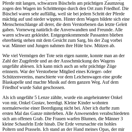
Pferde mit langen, schwarzen Büscheln am prächtigen Zaumzeug
zogen den Wagen im Schritttempo durch den Ort zum Friedhof. Die
Büschel waren sehr auffällig, weil sie bei jedem Schritt der Pferde
mächtig auf und nieder wippten. Hinter dem Wagen bildete sich eine
Menschenschlange all derer, die dem Verstorbenen das letzte Geleit
gaben. Vorneweg natürlich die Anverwandten und Freunde. Alle
waren schwarz gekleidet. Entgegenkommende Passanten blieben
ehrerbietig stehen mit dem Gesicht zum Sarg, bis der Zug vorbei
war. Männer und Jungen nahmen ihre Hüte bzw. Mützen ab.
Wie viel Vermögen der Tote sein eigen nannte, konnte man an der
Zahl der Zugpferde und an der Ausschmückung des Wagens
ungefähr ablesen. Ich kann mich auch an sehr prächtige Züge
erinnern. War der Verstorbene Mitglied eines Krieger- oder
Schützenvereins, marschierte vor dem Leichenwagen eine große
Blaskapelle und machte Musik auf dem ganzen Weg. Auf dem
Friedhof wurde Salut geschossen.
Als ich ungefähr 5 Lenze zählte, wurde ein angeheirateter Onkel
von mir, Onkel Gustav, beerdigt. Kleine Kinder wohnten
normalerweise einer Beerdigung nicht bei. Aber ich durfte zum
ersten Mal das Ganze miterleben. Alle Anwesenden verabschiedeten
sich am offenen Grab. Die Frauen warfen Blumen, die Männer 3
kleine Schaufeln Erde hinab. Die Erde verursachte ein hohles
Poltern und Prasseln. Ich stand an der Hand meines Opas, der mir