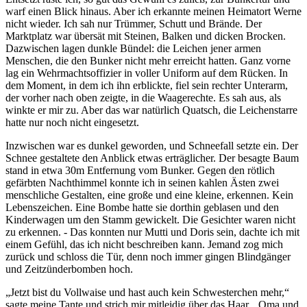
warf einen Blick hinaus. Aber ich erkannte meinen Heimatort Werne
nicht wieder. Ich sah nur Trümmer, Schutt und Brände. Der
Marktplatz war übersät mit Steinen, Balken und dicken Brocken.
Dazwischen lagen dunkle Bündel: die Leichen jener armen
Menschen, die den Bunker nicht mehr erreicht hatten. Ganz vorne
lag ein Wehrmachtsoffizier in voller Uniform auf dem Rücken. In
dem Moment, in dem ich ihn erblickte, fiel sein rechter Unterarm,
der vorher nach oben zeigte, in die Waagerechte. Es sah aus, als
winkte er mir zu. Aber das war natürlich Quatsch, die Leichenstarre
hatte nur noch nicht eingesetzt.
Inzwischen war es dunkel geworden, und Schneefall setzte ein. Der
Schnee gestaltete den Anblick etwas erträglicher. Der besagte Baum
stand in etwa 30m Entfernung vom Bunker. Gegen den rötlich
gefärbten Nachthimmel konnte ich in seinen kahlen Ästen zwei
menschliche Gestalten, eine große und eine kleine, erkennen. Kein
Lebenszeichen. Eine Bombe hatte sie dorthin geblasen und den
Kinderwagen um den Stamm gewickelt. Die Gesichter waren nicht
zu erkennen. - Das konnten nur Mutti und Doris sein, dachte ich mit
einem Gefühl, das ich nicht beschreiben kann. Jemand zog mich
zurück und schloss die Tür, denn noch immer gingen Blindgänger
und Zeitzünderbomben hoch.
Jetzt bist du Vollwaise und hast auch kein Schwesterchen mehr,
sagte meine Tante und strich mir mitleidig über das Haar.
Oma und