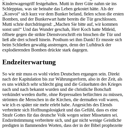
Kinderwagengriff festgehalten. Mutti in ihrer Güte nahm sie ins
Schlepptau, was sie beinahe das Leben gekostet hätte. Als der
Konvoi
sich kurz vor dem Bunker befand, fielen schon die ersten
Bomben, und der Bunkerwart hatte bereits die Tür geschlossen.
Mutti schrie durchdringend:
Machen Sie bitte auf, wir kommen
sonst um!
Und das Wunder geschah, Herr Koch hatte Mitleid,
öffnete gegen die strikte Dienstvorschrift ein bisschen die Tür und
ließ alle drei schnell hinein. Posthum sei ihm Dank! Er musste sich
beim Schließen gewaltig anstrengen, denn der Luftdruck der
explodierenden Bomben drückte stark dagegen.
Endzeiterwartung
So wie mir muss es wohl vielen Deutschen ergangen sein. Direkt
nach der Kapitulation bis zur Währungsreform, also in der Zeit, als
es uns wirklich sehr schlecht ging und die Gräueltaten des Krieges
nach und nach bekannt wurden und die christliche Botschaft
verkündet werden durfte, ohne Repressalien befürchten zu müssen,
strömten die Menschen in die Kirchen, die dermaßen voll waren,
wie ich es später nie mehr erlebt habe. Angesichts des Elends
verbreitete sich Hoffnungslosigkeit und das Gefühl, dass es eine
Strafe Gottes für das deutsche Volk wegen seiner Missetaten sei.
Endzeitstimmung verbreitete sich, und gar nicht wenige Geistliche
predigten in flammenden Worten, dass der in der Bibel prophezeite