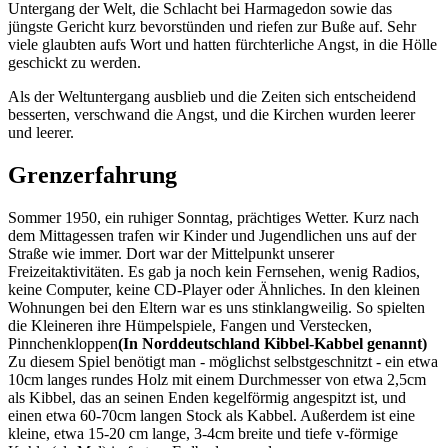
Untergang der Welt, die Schlacht bei Harmagedon sowie das
jüngste Gericht kurz bevorstünden und riefen zur Buße auf. Sehr
viele glaubten aufs Wort und hatten fürchterliche Angst, in die Hölle
geschickt zu werden.
Als der Weltuntergang ausblieb und die Zeiten sich entscheidend
besserten, verschwand die Angst, und die Kirchen wurden leerer
und leerer.
Grenzerfahrung
Sommer 1950, ein ruhiger Sonntag, prächtiges Wetter. Kurz nach
dem Mittagessen trafen wir Kinder und Jugendlichen uns auf der
Straße wie immer. Dort war der Mittelpunkt unserer
Freizeitaktivitäten. Es gab ja noch kein Fernsehen, wenig Radios,
keine Computer, keine CD-Player oder Ähnliches. In den kleinen
Wohnungen bei den Eltern war es uns stinklangweilig. So spielten
die Kleineren ihre Hümpelspiele, Fangen und Verstecken,
Pinnchenkloppen
(In Norddeutschland Kibbel-Kabbel genannt)
Zu diesem Spiel benötigt man - möglichst selbstgeschnitzt - ein etwa
10cm langes rundes Holz mit einem Durchmesser von etwa 2,5cm
als Kibbel, das an seinen Enden kegelförmig angespitzt ist, und
einen etwa 60-70cm langen Stock als Kabbel. Außerdem ist eine
kleine, etwa 15-20 cm lange, 3-4cm breite und tiefe v-förmige