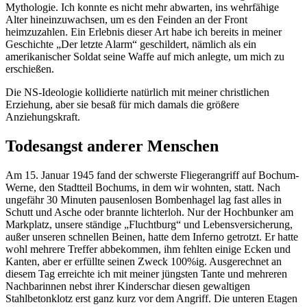
Mythologie. Ich konnte es nicht mehr abwarten, ins wehrfähige
Alter hineinzuwachsen, um es den Feinden an der Front
heimzuzahlen. Ein Erlebnis dieser Art habe ich bereits in meiner
Geschichte
Der letzte Alarm
geschildert, nämlich als ein
amerikanischer Soldat seine Waffe auf mich anlegte, um mich zu
erschießen.
Die NS-Ideologie kollidierte natürlich mit meiner christlichen
Erziehung, aber sie besaß für mich damals die größere
Anziehungskraft.
Todesangst anderer Menschen
Am 15. Januar 1945 fand der schwerste Fliegerangriff auf Bochum-
Werne, den Stadtteil Bochums, in dem wir wohnten, statt. Nach
ungefähr 30 Minuten pausenlosen Bombenhagel lag fast alles in
Schutt und Asche oder brannte lichterloh. Nur der Hochbunker am
Markplatz, unsere ständige
Fluchtburg
und Lebensversicherung,
außer unseren schnellen Beinen, hatte dem Inferno getrotzt. Er hatte
wohl mehrere Treffer abbekommen, ihm fehlten einige Ecken und
Kanten, aber er erfüllte seinen Zweck 100%ig. Ausgerechnet an
diesem Tag erreichte ich mit meiner jüngsten Tante und mehreren
Nachbarinnen nebst ihrer Kinderschar diesen gewaltigen
Stahlbetonklotz erst ganz kurz vor dem Angriff. Die unteren Etagen