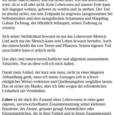
wird, ob er will oder nicht. Kein Lebewesen auf unserer Erde kann
sich dagegen wehren, geboren zu werden und zu sterben. Der Tod
ist absolut sicher, nur sein Zeitpunkt ist ungewiss (ausgenommen bei
Selbstmördern und dem mongolischen Schamanen und Häuptling
Galsan Tschinag, der öffentlich behauptet, seinen Todestag zu
wissen).
Sich seiner Sterblichkeit bewusst ist nur das Lebewesen Mensch.
Und auch nur der Mensch kann sein Leben
bewusst beenden
. Auch
das unterscheidet ihn von Tieren und Pflanzen. Seinen eigenen Tod
ausschalten
kann er jedoch nicht.
Das alles sind naturwissenschaftliche und allgemein unumstrittene
Tatsachen. Nur an diese will ich mich halten.
Damit mein Artikel, der kurz sein muss, nicht zu einer längeren
Abhandlung gerät, muss ich meine Aussagen (oft in schwer
erträglicher Weise) verkürzen und Quellenangaben wegfallen lassen.
Das ist sicher ein Manko, aber ich bitte wegen der erforderlichen
Lesbarkeit um Verständnis.
Leben
ist für mich der Zustand eines Lebewesens in einer ganz
eigenen, unverwechselbaren Zusammensetzung seiner kleinsten
Bausteine, der Atome, genauer gesagt Atomteilchen oder
Elementarteilchen, die in ihrer Einheit und in ihrem Zusammenspiel