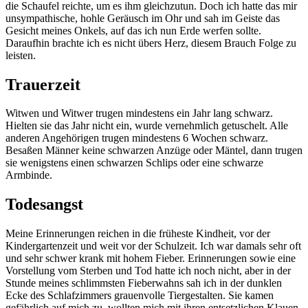
die Schaufel reichte, um es ihm gleichzutun. Doch ich hatte das mir
unsympathische, hohle Geräusch im Ohr und sah im Geiste das
Gesicht meines Onkels, auf das ich nun Erde werfen sollte.
Daraufhin brachte ich es nicht übers Herz, diesem Brauch Folge zu
leisten.
Trauerzeit
Witwen und Witwer trugen mindestens ein Jahr lang schwarz.
Hielten sie das Jahr nicht ein, wurde vernehmlich getuschelt. Alle
anderen Angehörigen trugen mindestens 6 Wochen schwarz.
Besaßen Männer keine schwarzen Anzüge oder Mäntel, dann trugen
sie wenigstens einen schwarzen Schlips oder eine schwarze
Armbinde.
Todesangst
Meine Erinnerungen reichen in die früheste Kindheit, vor der
Kindergartenzeit und weit vor der Schulzeit. Ich war damals sehr oft
und sehr schwer krank mit hohem Fieber. Erinnerungen sowie eine
Vorstellung vom Sterben und Tod hatte ich noch nicht, aber in der
Stunde meines schlimmsten Fieberwahns sah ich in der dunklen
Ecke des Schlafzimmers grauenvolle Tiergestalten. Sie kamen
gefährlich auf mich zu, wollten mich mit ihren entsetzlichen Klauen