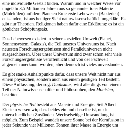
eine individuelle Gestalt bilden. Warum und in welcher Weise vor
ungefähr 3,5 Milliarden Jahren aus so genannter toter Materie
(Molekülen) auf dem Planeten Erde erste Lebewesen (Bakterien)
entstanden, ist aus heutiger Sicht naturwissenschaftlich ungeklärt. Es
gibt nur Theorien. Religionen haben dafür eine Erklärung: es ist ein
göttlicher Schöpfungsakt.
Das Lebewesen existiert in seiner speziellen Umwelt (Planet,
Sonnensystem, Galaxis), die Teil unseres Universums ist. Nach
neuesten Forschungsergebnissen sind Paralleluniversen nicht
ausgeschlossen. Über unser Universum sind zwar schon sehr viele
Forschungsergebnisse veröffentlicht und von der Fachwelt
allgemein anerkannt worden, aber dennoch ist vieles unverstanden.
Es gibt starke Anhaltspunkte dafür, dass unsere Welt nicht nur aus
einem physischen, sondern auch aus einem geistigen Teil besteht.
Diese Auffassung, der sog.
Dualismus,
wird allerdings von einem
Teil der Naturwissenschaftler und Philosophen, den
Monisten
,
bestritten.
Der
physische Teil
besteht aus Materie und Energie. Seit Albert
Einstein wissen wir, dass beides ein und dasselbe ist, nur in
unterschiedlichen Zuständen. Wechselseitige Umwandlung ist
möglich. Zum Beispiel wandelt unsere Sonne bei der Kernfusion in
jeder Sekunde vier Millionen Tonnen ihrer Masse in Energie um