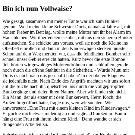
Bin ich nun Vollwaise?
Wie gesagt, zusammen mit meiner Tante war ich zum Bunker
gerannt. Weil meine kleine Schwester Doris, damals 4 Jahre alt, mit
hohem Fieber im Bett lag, wollte meine Mutter mit ihr bei Alarm im
Haus bleiben. Wir überredeten sie aber, mit uns den sicheren Bunker
aufzusuchen. Sie schickte uns voraus, weil sie noch die Kleine ins
Oberbett einrollen und dann in den Kinderwagen stecken müsste.
Schon auf dem Weg merkten wir, dass die feindlichen Bomber sehr
schnell unser Gebiet erreicht hatten. Kurz bevor die erste Bombe
fiel, hörten wir gewaltiges Motorendröhnen und schlüpften gerade
noch durch die offene Stahltür in die Sicherheit. - Würde Mutti mit
Doris es noch nach uns geschafft haben? In der oberen Etage war
sie jedenfalls nicht. Nach Ende des Angriffs machten wir uns sofort
auf die Suche nach ihr, quetschten uns durch die vollgepfropften
Bunkergänge und riefen ihren Namen. Aber wir fanden sie nicht.
Ein Mann, der als erster mit dem Bunkerwart, Herrn Koch, die
Außentür geöffnet hatte, fragte uns, wen wir suchten. Wir
antworteten:
Eine Frau mit einem kleinen Kind im Kinderwagen.
Er guckte mich etwas mitleidig an und sagte:
Draußen im Baum
hängt eine Frau mit ihrem kleinen Kind.
Dann wandte er sich
dringenden Arbeiten zu.
Entsetzt raste ich, so gut das Gewühl es zuließ, zur Bunkertür und