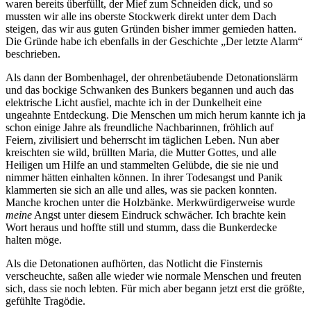
waren bereits überfüllt, der Mief zum Schneiden dick, und so
mussten wir alle ins oberste Stockwerk direkt unter dem Dach
steigen, das wir aus guten Gründen bisher immer gemieden hatten.
Die Gründe habe ich ebenfalls in der Geschichte
Der letzte Alarm
beschrieben.
Als dann der Bombenhagel, der ohrenbetäubende Detonationslärm
und das bockige Schwanken des Bunkers begannen und auch das
elektrische Licht ausfiel, machte ich in der Dunkelheit eine
ungeahnte Entdeckung. Die Menschen um mich herum kannte ich ja
schon einige Jahre als freundliche Nachbarinnen, fröhlich auf
Feiern, zivilisiert und beherrscht im täglichen Leben. Nun aber
kreischten sie wild, brüllten Maria, die Mutter Gottes, und alle
Heiligen um Hilfe an und stammelten Gelübde, die sie nie und
nimmer hätten einhalten können. In ihrer Todesangst und Panik
klammerten sie sich an alle und alles, was sie packen konnten.
Manche krochen unter die Holzbänke. Merkwürdigerweise wurde
meine
Angst unter diesem Eindruck schwächer. Ich brachte kein
Wort heraus und hoffte still und stumm, dass die Bunkerdecke
halten möge.
Als die Detonationen aufhörten, das Notlicht die Finsternis
verscheuchte, saßen alle wieder wie normale Menschen und freuten
sich, dass sie noch lebten. Für mich aber begann jetzt erst die größte,
gefühlte Tragödie.