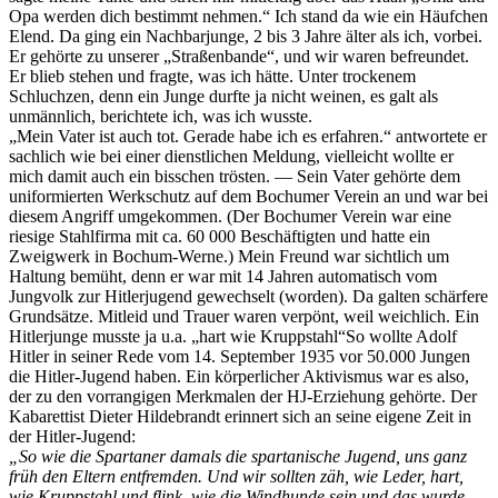
Opa werden dich bestimmt nehmen.
Ich stand da wie ein Häufchen
Elend. Da ging ein Nachbarjunge, 2 bis 3 Jahre älter als ich, vorbei.
Er gehörte zu unserer
Straßenbande
, und wir waren befreundet.
Er blieb stehen und fragte, was ich hätte. Unter trockenem
Schluchzen, denn ein Junge durfte ja nicht weinen, es galt als
unmännlich, berichtete ich, was ich wusste.
Mein Vater ist auch tot. Gerade habe ich es erfahren.
antwortete er
sachlich wie bei einer dienstlichen Meldung, vielleicht wollte er
mich damit auch ein bisschen trösten. — Sein Vater gehörte dem
uniformierten Werkschutz auf dem Bochumer Verein an und war bei
diesem Angriff umgekommen. (Der Bochumer Verein war eine
riesige Stahlfirma mit ca. 60 000 Beschäftigten und hatte ein
Zweigwerk in Bochum-Werne.) Mein Freund war sichtlich um
Haltung bemüht, denn er war mit 14 Jahren automatisch vom
Jungvolk zur Hitlerjugend gewechselt (worden). Da galten schärfere
Grundsätze. Mitleid und Trauer waren verpönt, weil weichlich. Ein
Hitlerjunge musste ja u.a.
hart wie Kruppstahl
So wollte Adolf
Hitler in seiner Rede vom 14. September 1935 vor 50.000 Jungen
die Hitler-Jugend haben. Ein körperlicher Aktivismus war es also,
der zu den vorrangigen Merkmalen der HJ-Erziehung gehörte. Der
Kabarettist Dieter Hildebrandt erinnert sich an seine eigene Zeit in
der Hitler-Jugend:
So wie die Spartaner damals die spartanische Jugend, uns ganz
früh den Eltern entfremden. Und wir sollten zäh, wie Leder, hart,
wie Kruppstahl und flink, wie die Windhunde sein und das wurde