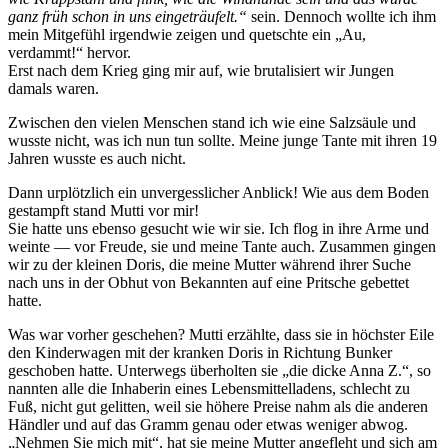
ganz früh schon in uns eingeträufelt.
sein. Dennoch wollte ich ihm
mein Mitgefühl irgendwie zeigen und quetschte ein
Au,
verdammt!
hervor.
Erst nach dem Krieg ging mir auf, wie brutalisiert wir Jungen
damals waren.
Zwischen den vielen Menschen stand ich wie eine Salzsäule und
wusste nicht, was ich nun tun sollte. Meine junge Tante mit ihren 19
Jahren wusste es auch nicht.
Dann urplötzlich ein unvergesslicher Anblick! Wie aus dem Boden
gestampft stand Mutti vor mir!
Sie hatte uns ebenso gesucht wie wir sie. Ich flog in ihre Arme und
weinte — vor Freude, sie und meine Tante auch. Zusammen gingen
wir zu der kleinen Doris, die meine Mutter während ihrer Suche
nach uns in der Obhut von Bekannten auf eine Pritsche gebettet
hatte.
Was war vorher geschehen? Mutti erzählte, dass sie in höchster Eile
den Kinderwagen mit der kranken Doris in Richtung Bunker
geschoben hatte. Unterwegs überholten sie
die dicke Anna Z.
, so
nannten alle die Inhaberin eines Lebensmittelladens, schlecht zu
Fuß, nicht gut gelitten, weil sie höhere Preise nahm als die anderen
Händler und auf das Gramm genau oder etwas weniger abwog.
Nehmen Sie mich mit
, hat sie meine Mutter angefleht und sich am