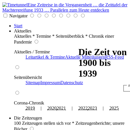
Eine Zeitreise in die Vergangenheit … die Zeittafel der
Machtergreifung 1933 … Parallelen zum Heute entdecken
Navigator
Start
Aktuelles
Aktuelles * Termine * Seitenüberblick * Chronik einer
Pandemie
Die Zeit von
Aktuelles / Termine
Leitartikel & Termine
Aktuelle Mitteilungen
RSS-Feed
1900 bis
1939
Seitenübersicht
Sitemap
Impressum
Datenschutz
z
Corona-Chronik
2019
|
2020
2021
|
2022
2023
|
2025
Die Zeitzeugen
100 Zeitzeugen stellen sich vor * Zeitzeugenberichte; unsere
Bücher