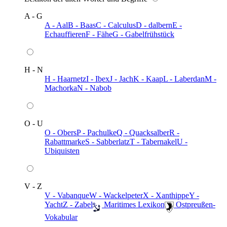
A - G
A - Aal
B - Baas
C - Calculus
D - dalbern
E -
Echauffieren
F - Fähe
G - Gabelfrühstück
H - N
H - Haarnetz
I - Ibex
J - Jach
K - Kaap
L - Laberdan
M -
Machorka
N - Nabob
O - U
O - Obers
P - Pachulke
Q - Quacksalber
R -
Rabattmarke
S - Sabberlatz
T - Tabernakel
U -
Ubiquisten
V - Z
V - Vabanque
W - Wackelpeter
X - Xanthippe
Y -
Yacht
Z - Zabel
️ Maritimes Lexikon
️ Ostpreußen-
Vokabular