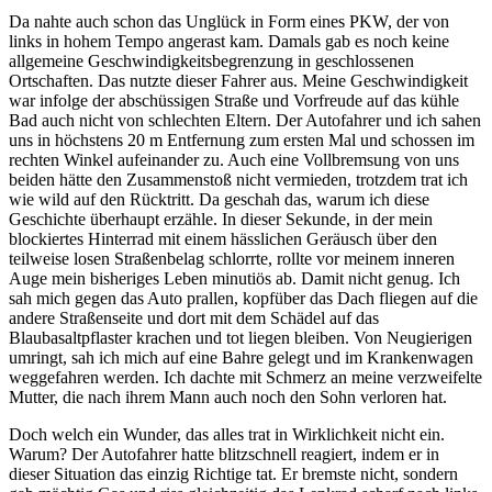
Da nahte auch schon das Unglück in Form eines PKW, der von
links in hohem Tempo angerast kam. Damals gab es noch keine
allgemeine Geschwindigkeitsbegrenzung in geschlossenen
Ortschaften. Das nutzte dieser Fahrer aus. Meine Geschwindigkeit
war infolge der abschüssigen Straße und Vorfreude auf das kühle
Bad auch nicht von schlechten Eltern. Der Autofahrer und ich sahen
uns in höchstens 20 m Entfernung zum ersten Mal und schossen im
rechten Winkel aufeinander zu. Auch eine Vollbremsung von uns
beiden hätte den Zusammenstoß nicht vermieden, trotzdem trat ich
wie wild auf den Rücktritt. Da geschah das, warum ich diese
Geschichte überhaupt erzähle. In dieser Sekunde, in der mein
blockiertes Hinterrad mit einem hässlichen Geräusch über den
teilweise losen Straßenbelag schlorrte, rollte vor meinem inneren
Auge mein bisheriges Leben minutiös ab. Damit nicht genug. Ich
sah mich gegen das Auto prallen, kopfüber das Dach fliegen auf die
andere Straßenseite und dort mit dem Schädel auf das
Blaubasaltpflaster krachen und tot liegen bleiben. Von Neugierigen
umringt, sah ich mich auf eine Bahre gelegt und im Krankenwagen
weggefahren werden. Ich dachte mit Schmerz an meine verzweifelte
Mutter, die nach ihrem Mann auch noch den Sohn verloren hat.
Doch welch ein Wunder, das alles trat in Wirklichkeit nicht ein.
Warum? Der Autofahrer hatte blitzschnell reagiert, indem er in
dieser Situation das einzig Richtige tat. Er bremste nicht, sondern