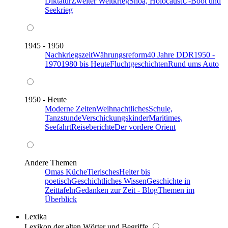
Diktatur
Zweiter Weltkrieg
Shoa, Holocaust
U-Boot und
Seekrieg
1945 - 1950
Nachkriegszeit
Währungsreform
40 Jahre DDR
1950 -
1970
1980 bis Heute
Fluchtgeschichten
Rund ums Auto
1950 - Heute
Moderne Zeiten
Weihnachtliches
Schule,
Tanzstunde
Verschickungskinder
Maritimes,
Seefahrt
Reiseberichte
Der vordere Orient
Andere Themen
Omas Küche
Tierisches
Heiter bis
poetisch
Geschichtliches Wissen
Geschichte in
Zeittafeln
Gedanken zur Zeit - Blog
Themen im
Überblick
Lexika
Lexikon der alten Wörter und Begriffe