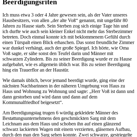
Beerdigungsriten
Ich muss etwa 3 oder 4 Jahre gewesen sein, als der Vater unseres
Hausbesitzers, von allen
der alte Voß
genannt, mit ungefähr 80
Jahren zu Hause starb. Sein Sterben zog sich einige Tage hin und
ich durfte wie auch sein kleiner Enkel nicht mehr das Sterbezimmer
betreten. Doch einmal konnte ich mit beklommenem Gefühl durch
einen Türspalt einen Blick erhaschen. Das sonst freundliche Zimmer
war dunkel verhängt, auch der große Spiegel. Ich hörte, wie Oma
Voß sagte, er sähe sonst den Teufel darin und Männer mit
schwarzen Zylindern. Bis zu seiner Beerdigung wurde er zu Hause
aufgebahrt, wie es allgemein üblich war. Bis zu seiner Beerdigung
hing ein Trauerflor an der Haustür.
Wie damals üblich, bevor jemand beerdigt wurde, ging eine der
nächsten Nachbarinnen in der näheren Umgebung von Haus zu
Haus und Wohnung zu Wohnung und sagte:
Herr Voß ist dann und
dann gestorben und wird dann und dann auf dem
Kommunalfriedhof beigesetzt
.
Am Beerdigungstag trugen 6 würdig gekleidete Männer des
Bestattungsunternehmens den geschmückten Sarg mit dem
Leichnam aus dem Haus und schoben ihn auf einen glänzend
schwarz lackierten Wagen mit einem verzierten, gläsernen Aufbau,
durch den man den Sarg sehen konnte. Zwei schwarze, gestriegelte