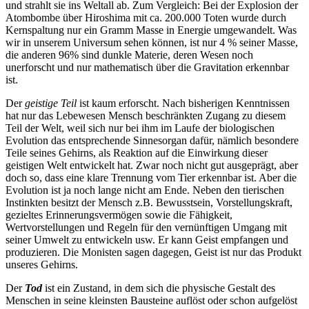
und strahlt sie ins Weltall ab. Zum Vergleich: Bei der Explosion der
Atombombe über Hiroshima mit ca. 200.000 Toten wurde durch
Kernspaltung nur ein Gramm Masse in Energie umgewandelt. Was
wir in unserem Universum sehen können, ist nur 4 % seiner Masse,
die anderen 96% sind dunkle Materie, deren Wesen noch
unerforscht und nur mathematisch über die Gravitation erkennbar
ist.
Der
geistige Teil
ist kaum erforscht. Nach bisherigen Kenntnissen
hat nur das Lebewesen Mensch beschränkten Zugang zu diesem
Teil der Welt, weil sich nur bei ihm im Laufe der biologischen
Evolution das entsprechende Sinnesorgan dafür, nämlich besondere
Teile seines Gehirns, als Reaktion auf die Einwirkung dieser
geistigen Welt entwickelt hat. Zwar noch nicht gut ausgeprägt, aber
doch so, dass eine klare Trennung vom Tier erkennbar ist. Aber die
Evolution ist ja noch lange nicht am Ende. Neben den tierischen
Instinkten besitzt der Mensch z.B. Bewusstsein, Vorstellungskraft,
gezieltes Erinnerungsvermögen sowie die Fähigkeit,
Wertvorstellungen und Regeln für den vernünftigen Umgang mit
seiner Umwelt zu entwickeln usw. Er kann Geist empfangen und
produzieren. Die Monisten sagen dagegen, Geist ist nur das Produkt
unseres Gehirns.
Der
Tod
ist ein Zustand, in dem sich die physische Gestalt des
Menschen in seine kleinsten Bausteine auflöst oder schon aufgelöst