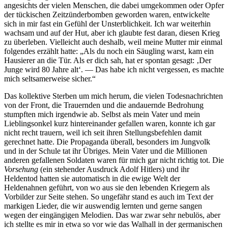
angesichts der vielen Menschen, die dabei umgekommen oder Opfer
der tückischen Zeitzünderbomben geworden waren, entwickelte
sich in mir fast ein Gefühl der Unsterblichkeit. Ich war weiterhin
wachsam und auf der Hut, aber ich glaubte fest daran, diesen Krieg
zu überleben. Vielleicht auch deshalb, weil meine Mutter mir einmal
folgendes erzählt hatte:
Als du noch ein Säugling warst, kam ein
Hausierer an die Tür. Als er dich sah, hat er spontan gesagt:
Der
Junge wird 80 Jahre alt
. — Das habe ich nicht vergessen, es machte
mich seltsamerweise sicher.
Das kollektive Sterben um mich herum, die vielen Todesnachrichten
von der Front, die Trauernden und die andauernde Bedrohung
stumpften mich irgendwie ab. Selbst als mein Vater und mein
Lieblingsonkel kurz hintereinander gefallen waren, konnte ich gar
nicht recht trauern, weil ich seit ihren Stellungsbefehlen damit
gerechnet hatte. Die Propaganda überall, besonders im Jungvolk
und in der Schule tat ihr Übriges. Mein Vater und die Millionen
anderen gefallenen Soldaten waren für mich gar nicht richtig tot. Die
Vorsehung
(ein stehender Ausdruck Adolf Hitlers) und ihr
Heldentod hatten sie automatisch in die ewige Welt der
Heldenahnen geführt, von wo aus sie den lebenden Kriegern als
Vorbilder zur Seite stehen. So ungefähr stand es auch im Text der
markigen Lieder, die wir auswendig lernten und gerne sangen
wegen der eingängigen Melodien. Das war zwar sehr nebulös, aber
ich stellte es mir in etwa so vor wie das Walhall in der germanischen