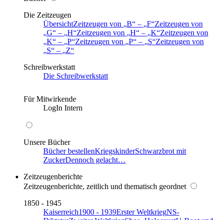
Die Zeitzeugen
Übersicht
Zeitzeugen von
B
–
F
Zeitzeugen von
G
–
H
Zeitzeugen von
H
–
K
Zeitzeugen von
K
–
P
Zeitzeugen von
P
–
S
Zeitzeugen von
S
–
Z
Schreibwerkstatt
Die Schreibwerkstatt
Für Mitwirkende
LogIn Intern
Unsere Bücher
Bücher bestellen
Kriegskinder
Schwarzbrot mit
Zucker
Dennoch gelacht…
Zeitzeugenberichte
Zeitzeugenberichte, zeitlich und thematisch geordnet
1850 - 1945
Kaiserreich
1900 - 1939
Erster Weltkrieg
NS-