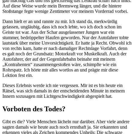
gab mächtig Gas und riss gleichzeitig das Lenkrad scharf nach links.
Auf diese Weise wurde mein Bremsweg länger, und die hintere
Stoßstange fegte wenige Zentimeter vor meinem Vorderrad vorbei.
Dann hielt er an und rannte zu mir. Ich stand da, merkwürdig
gelassen, ungläubig, dass ich noch lebte, wo ich doch schon im
Geiste tot war. Aus der Schar ausgelassener Jungen war ein
stummer, bedröppelter Haufen geworden. Nur der Autofahrer tobte
lautstark über meine Unvorsichtigkeit. Er hatte ja Recht. Obwohl ich
von rechts kam, hatte er nach damaliger Rechtslage Vorfahrt, denn
es galt noch der Grundsatz: Motorkraft vor Muskelkraft. Auch der
Autofahrer, der auf der Gegenfahrbahn beinahe mit meinem
Kontrahenten
zusammengestoßen wäre, schimpfte wie ein
Rohrspatz. Ich hörte mir alles wortlos an und prägte mir diese
Lektion fest ein.
Dieses Erlebnis werde ich nie vergessen. Mir ist es bis heute ein
Rätsel, was sich damals in der entscheidenden Minute in meinem
Innern sozusagen mit Lichtgeschwindigkeit abgespielt hat.
Vorboten des Todes?
Gibt es die? Viele Menschen lächeln nur darüber. Aber viele andere
sagten damals wie heute auch noch ernsthaft ja. Sie erkannten und
erkennen vieles als Zeichen kommendes Unheils: Die schwarze