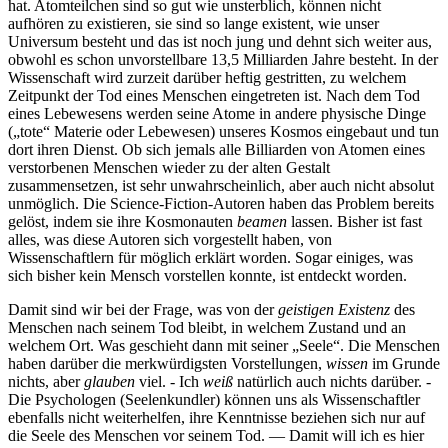
hat. Atomteilchen sind so gut wie unsterblich, können nicht
aufhören zu existieren, sie sind so lange existent, wie unser
Universum besteht und das ist noch jung und dehnt sich weiter aus,
obwohl es schon unvorstellbare 13,5 Milliarden Jahre besteht. In der
Wissenschaft wird zurzeit darüber heftig gestritten, zu welchem
Zeitpunkt der Tod eines Menschen eingetreten ist. Nach dem Tod
eines Lebewesens werden seine Atome in andere physische Dinge
(
tote
Materie oder Lebewesen) unseres Kosmos eingebaut und tun
dort ihren Dienst. Ob sich jemals alle Billiarden von Atomen eines
verstorbenen Menschen wieder zu der alten Gestalt
zusammensetzen, ist sehr unwahrscheinlich, aber auch nicht absolut
unmöglich. Die Science-Fiction-Autoren haben das Problem bereits
gelöst, indem sie ihre Kosmonauten
beamen
lassen. Bisher ist fast
alles, was diese Autoren sich vorgestellt haben, von
Wissenschaftlern für möglich erklärt worden. Sogar einiges, was
sich bisher kein Mensch vorstellen konnte, ist entdeckt worden.
Damit sind wir bei der Frage, was von der
geistigen Existenz
des
Menschen nach seinem Tod bleibt, in welchem Zustand und an
welchem Ort. Was geschieht dann mit seiner
Seele
. Die Menschen
haben darüber die merkwürdigsten Vorstellungen,
wissen
im Grunde
nichts, aber
glauben
viel. - Ich
weiß
natürlich auch nichts darüber. -
Die Psychologen (Seelenkundler) können uns als Wissenschaftler
ebenfalls nicht weiterhelfen, ihre Kenntnisse beziehen sich nur auf
die Seele des Menschen vor seinem Tod. — Damit will ich es hier