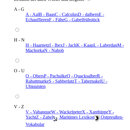
A - G
A - Aal
B - Baas
C - Calculus
D - dalbern
E -
Echauffieren
F - Fähe
G - Gabelfrühstück
H - N
H - Haarnetz
I - Ibex
J - Jach
K - Kaap
L - Laberdan
M -
Machorka
N - Nabob
O - U
O - Obers
P - Pachulke
Q - Quacksalber
R -
Rabattmarke
S - Sabberlatz
T - Tabernakel
U -
Ubiquisten
V - Z
V - Vabanque
W - Wackelpeter
X - Xanthippe
Y -
Yacht
Z - Zabel
️ Maritimes Lexikon
️ Ostpreußen-
Vokabular