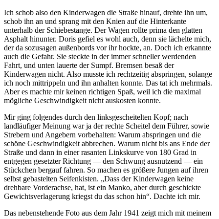
Ich schob also den Kinderwagen die Straße hinauf, drehte ihn um,
schob ihn an und sprang mit den Knien auf die Hinterkante
unterhalb der Schiebestange. Der Wagen rollte prima den glatten
Asphalt hinunter. Doris gefiel es wohl auch, denn sie lächelte mich,
der da sozusagen außenbords vor ihr hockte, an. Doch ich erkannte
auch die Gefahr. Sie steckte in der immer schneller werdenden
Fahrt, und unten lauerte der Sumpf. Bremsen besaß der
Kinderwagen nicht. Also musste ich rechtzeitig abspringen, solange
ich noch mittrippeln und ihn anhalten konnte. Das tat ich mehrmals.
Aber es machte mir keinen richtigen Spaß, weil ich die maximal
mögliche Geschwindigkeit nicht auskosten konnte.
Mir ging folgendes durch den linksgescheitelten Kopf; nach
landläufiger Meinung war ja der rechte Scheitel dem Führer, sowie
Strebern und Angebern vorbehalten: Warum abspringen und die
schöne Geschwindigkeit abbrechen. Warum nicht bis ans Ende der
Straße und dann in einer rasanten Linkskurve von 180 Grad in
entgegen gesetzter Richtung — den Schwung ausnutzend — ein
Stückchen bergauf fahren. So machen es größere Jungen auf ihren
selbst gebastelten Seifenkisten.
Dass der Kinderwagen keine
drehbare Vorderachse, hat, ist ein Manko, aber durch geschickte
Gewichtsverlagerung kriegst du das schon hin
. Dachte ich mir.
Das nebenstehende Foto aus dem Jahr 1941 zeigt mich mit meinem