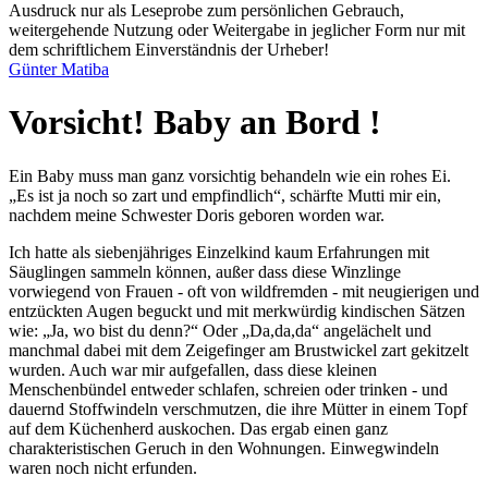
Ausdruck nur als Leseprobe zum persönlichen Gebrauch,
weitergehende Nutzung oder Weitergabe in jeglicher Form nur mit
dem schriftlichem Einverständnis der Urheber!
Günter Matiba
Vorsicht! Baby an Bord !
Ein Baby muss man ganz vorsichtig behandeln wie ein rohes Ei.
Es ist ja noch so zart und empfindlich
, schärfte Mutti mir ein,
nachdem meine Schwester Doris geboren worden war.
Ich hatte als siebenjähriges Einzelkind kaum Erfahrungen mit
Säuglingen sammeln können, außer dass diese Winzlinge
vorwiegend von Frauen - oft von wildfremden - mit neugierigen und
entzückten Augen beguckt und mit merkwürdig kindischen Sätzen
wie:
Ja, wo bist du denn?
Oder
Da,da,da
angelächelt und
manchmal dabei mit dem Zeigefinger am Brustwickel zart gekitzelt
wurden. Auch war mir aufgefallen, dass diese kleinen
Menschenbündel entweder schlafen, schreien oder trinken - und
dauernd Stoffwindeln verschmutzen, die ihre Mütter in einem Topf
auf dem Küchenherd auskochen. Das ergab einen ganz
charakteristischen Geruch in den Wohnungen. Einwegwindeln
waren noch nicht erfunden.