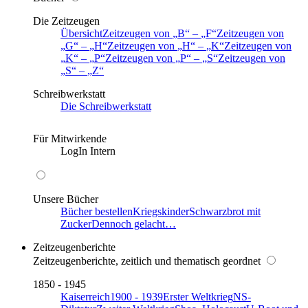
Die Zeitzeugen
Übersicht
Zeitzeugen von
B
–
F
Zeitzeugen von
G
–
H
Zeitzeugen von
H
–
K
Zeitzeugen von
K
–
P
Zeitzeugen von
P
–
S
Zeitzeugen von
S
–
Z
Schreibwerkstatt
Die Schreibwerkstatt
Für Mitwirkende
LogIn Intern
Unsere Bücher
Bücher bestellen
Kriegskinder
Schwarzbrot mit
Zucker
Dennoch gelacht…
Zeitzeugenberichte
Zeitzeugenberichte, zeitlich und thematisch geordnet
1850 - 1945
Kaiserreich
1900 - 1939
Erster Weltkrieg
NS-