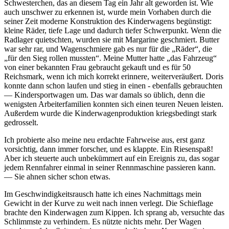
Schwesterchen, das an diesem Tag ein Jahr alt geworden ist. Wie
auch unschwer zu erkennen ist, wurde mein Vorhaben durch die
seiner Zeit moderne Konstruktion des Kinderwagens begünstigt:
kleine Räder, tiefe Lage und dadurch tiefer Schwerpunkt. Wenn die
Radlager quietschten, wurden sie mit Margarine geschmiert. Butter
war sehr rar, und Wagenschmiere gab es nur für die
Räder
, die
für den Sieg rollen mussten
. Meine Mutter hatte
das Fahrzeug
von einer bekannten Frau gebraucht gekauft und es für 50
Reichsmark, wenn ich mich korrekt erinnere, weiterveräußert. Doris
konnte dann schon laufen und stieg in einen - ebenfalls gebrauchten
— Kindersportwagen um. Das war damals so üblich, denn die
wenigsten Arbeiterfamilien konnten sich einen teuren Neuen leisten.
Außerdem wurde die Kinderwagenproduktion kriegsbedingt stark
gedrosselt.
Ich probierte also meine neu erdachte Fahrweise aus, erst ganz
vorsichtig, dann immer forscher, und es klappte. Ein Riesenspaß!
Aber ich steuerte auch unbekümmert auf ein Ereignis zu, das sogar
jedem Rennfahrer einmal in seiner Rennmaschine passieren kann.
— Sie ahnen sicher schon etwas.
Im Geschwindigkeitsrausch hatte ich eines Nachmittags mein
Gewicht in der Kurve zu weit nach innen verlegt. Die Schieflage
brachte den Kinderwagen zum Kippen. Ich sprang ab, versuchte das
Schlimmste zu verhindern. Es nützte nichts mehr. Der Wagen