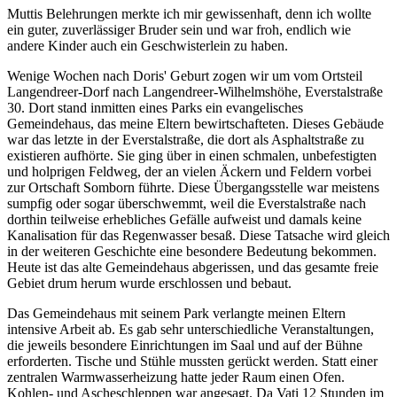
Muttis Belehrungen merkte ich mir gewissenhaft, denn ich wollte
ein guter, zuverlässiger Bruder sein und war froh, endlich wie
andere Kinder auch ein Geschwisterlein zu haben.
Wenige Wochen nach Doris' Geburt zogen wir um vom Ortsteil
Langendreer-Dorf nach Langendreer-Wilhelmshöhe, Everstalstraße
30. Dort stand inmitten eines Parks ein evangelisches
Gemeindehaus, das meine Eltern bewirtschafteten. Dieses Gebäude
war das letzte in der Everstalstraße, die dort als Asphaltstraße zu
existieren aufhörte. Sie ging über in einen schmalen, unbefestigten
und holprigen Feldweg, der an vielen Äckern und Feldern vorbei
zur Ortschaft Somborn führte. Diese Übergangsstelle war meistens
sumpfig oder sogar überschwemmt, weil die Everstalstraße nach
dorthin teilweise erhebliches Gefälle aufweist und damals keine
Kanalisation für das Regenwasser besaß. Diese Tatsache wird gleich
in der weiteren Geschichte eine besondere Bedeutung bekommen.
Heute ist das alte Gemeindehaus abgerissen, und das gesamte freie
Gebiet drum herum wurde erschlossen und bebaut.
Das Gemeindehaus mit seinem Park verlangte meinen Eltern
intensive Arbeit ab. Es gab sehr unterschiedliche Veranstaltungen,
die jeweils besondere Einrichtungen im Saal und auf der Bühne
erforderten. Tische und Stühle mussten gerückt werden. Statt einer
zentralen Warmwasserheizung hatte jeder Raum einen Ofen.
Kohlen- und Ascheschleppen war angesagt. Da Vati 12 Stunden im