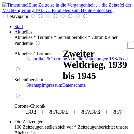
Eine Zeitreise in die Vergangenheit … die Zeittafel der
Machtergreifung 1933 … Parallelen zum Heute entdecken
Navigator
Start
Aktuelles
Aktuelles * Termine * Seitenüberblick * Chronik einer
z
Pandemie
Zweiter
Aktuelles / Termine
Leitartikel & Termine
Aktuelle Mitteilungen
RSS-Feed
Weltkrieg, 1939
bis 1945
Seitenübersicht
Sitemap
Impressum
Datenschutz
Corona-Chronik
2019
|
2020
2021
|
2022
2023
|
2025
Die Zeitzeugen
100 Zeitzeugen stellen sich vor * Zeitzeugenberichte; unsere
Bücher