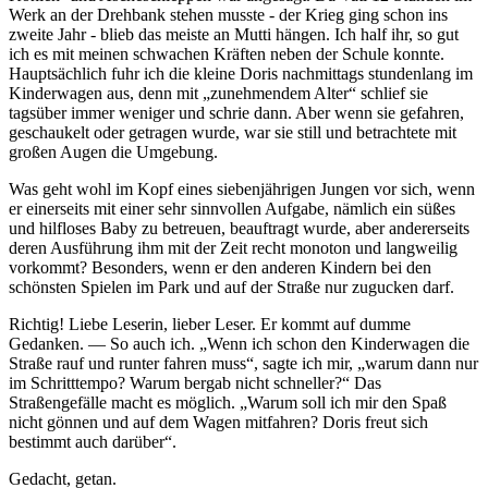
Werk an der Drehbank stehen musste - der Krieg ging schon ins
zweite Jahr - blieb das meiste an Mutti hängen. Ich half ihr, so gut
ich es mit meinen schwachen Kräften neben der Schule konnte.
Hauptsächlich fuhr ich die kleine Doris nachmittags stundenlang im
Kinderwagen aus, denn mit
zunehmendem Alter
schlief sie
tagsüber immer weniger und schrie dann. Aber wenn sie gefahren,
geschaukelt oder getragen wurde, war sie still und betrachtete mit
großen Augen die Umgebung.
Was geht wohl im Kopf eines siebenjährigen Jungen vor sich, wenn
er einerseits mit einer sehr sinnvollen Aufgabe, nämlich ein süßes
und hilfloses Baby zu betreuen, beauftragt wurde, aber andererseits
deren Ausführung ihm mit der Zeit recht monoton und langweilig
vorkommt? Besonders, wenn er den anderen Kindern bei den
schönsten Spielen im Park und auf der Straße nur zugucken darf.
Richtig! Liebe Leserin, lieber Leser. Er kommt auf dumme
Gedanken. — So auch ich.
Wenn ich schon den Kinderwagen die
Straße rauf und runter fahren muss
, sagte ich mir,
warum dann nur
im Schritttempo? Warum bergab nicht schneller?
Das
Straßengefälle macht es möglich.
Warum soll ich mir den Spaß
nicht gönnen und auf dem Wagen mitfahren? Doris freut sich
bestimmt auch darüber
.
Gedacht, getan.