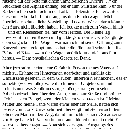
rutschte auf der Seite mit einem unmelodischen
Krrrrrr …
ein
Stückchen den Asphalt entlang, bis er zum Stillstand kam. Nur die
Räder drehten sich noch in der Luft. — Totenstille. Ich erwartete
Geschrei. Aber kein Laut drang aus dem Kinderwagen. Mich
überfiel die schreckliche Vorstellung, das zarte Wesen darin könnte
den Sturz nicht überlebt haben. Ich beugte mich zum Wagen hinab
— und ein Riesenstein fiel mir vom Herzen. Die Kleine lag
unversehrt in ihren Kissen und guckte ganz normal, wie Säuglinge
eben so gucken. Der Wagen war nämlich mit seiner Öffnung zum
Kurveninneren gekippt, und so hatte die Fliehkraft seinen Inhalt -
Baby und Kissen — in den Wagen gedrückt und nicht aus ihm
heraus. — Dem physikalischen Gesetz sei Dank.
Aber jetzt stürmte eine neue Gefahr in Person meines Vaters auf
mich zu. Er hatte im Hintergarten gearbeitet und zufällig die
Unfallszene gesehen. In dem Glauben, unserem Nesthäkchen, das er
so liebte (wie wir alle), wäre durch meinen Ungehorsam und
Leichtsinn etwas Schlimmes zugestoßen, sprang er in seinen
Arbeitsholzschuhen über den Zaun, rannte zur Straße und brüllte:
Ich h … den Bengel, wenn der Kleinen was passiert ist!
Meine
Mutter und meine Tante waren etwas eher zur Stelle, hatten sich
bereits von Doris' Unversehrtheit überzeugt und stellten sich dem
tobenden Mann in den Weg, damit mir nichts passiert. So außer sich
vor Rage hatte ich Vati vorher und auch hinterher nicht erlebt. Er
war sonst herzensgut. — Angesichts des guten Ausgangs des