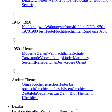
Diktatur
Zweiter Weltkrieg
Shoa, Holocaust
U-Boot und
Seekrieg
1945 - 1950
Nachkriegszeit
Währungsreform
40 Jahre DDR
1950 -
1970
1980 bis Heute
Fluchtgeschichten
Rund ums Auto
1950 - Heute
Moderne Zeiten
Weihnachtliches
Schule,
Tanzstunde
Verschickungskinder
Maritimes,
Seefahrt
Reiseberichte
Der vordere Orient
Andere Themen
Omas Küche
Tierisches
Heiter bis
poetisch
Geschichtliches Wissen
Geschichte in
Zeittafeln
Gedanken zur Zeit - Blog
Themen im
Überblick
Lexika
Lexikon der alten Wörter und Begriffe