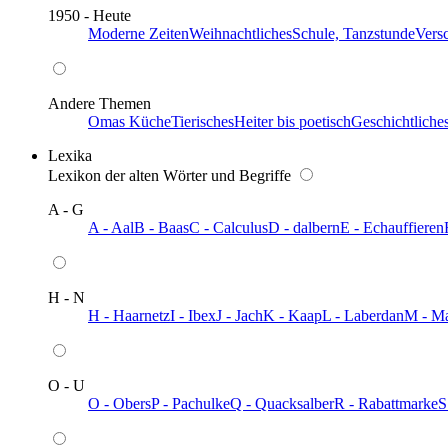
1950 - Heute
Moderne Zeiten
Weihnachtliches
Schule, Tanzstunde
Vers
Andere Themen
Omas Küche
Tierisches
Heiter bis poetisch
Geschichtliche
Lexika
Lexikon der alten Wörter und Begriffe
A - G
A - Aal
B - Baas
C - Calculus
D - dalbern
E - Echauffieren
H - N
H - Haarnetz
I - Ibex
J - Jach
K - Kaap
L - Laberdan
M - M
O - U
O - Obers
P - Pachulke
Q - Quacksalber
R - Rabattmarke
S