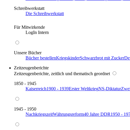
Schreibwerkstatt
Die Schreibwerkstatt
Für Mitwirkende
LogIn Intern
Unsere Bücher
Bücher bestellen
Kriegskinder
Schwarzbrot mit Zucker
De
Zeitzeugenberichte
Zeitzeugenberichte, zeitlich und thematisch geordnet
1850 - 1945
Kaiserreich
1900 - 1939
Erster Weltkrieg
NS-Diktatur
Zwei
1945 - 1950
Nachkriegszeit
Währungsreform
40 Jahre DDR
1950 - 19