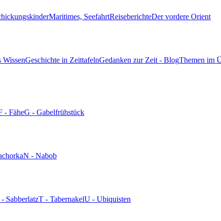
chickungskinder
Maritimes, Seefahrt
Reiseberichte
Der vordere Orient
s Wissen
Geschichte in Zeittafeln
Gedanken zur Zeit - Blog
Themen im Ü
F - Fähe
G - Gabelfrühstück
achorka
N - Nabob
 - Sabberlatz
T - Tabernakel
U - Ubiquisten