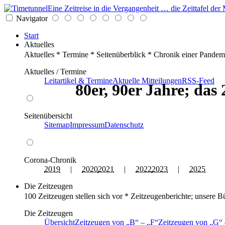
Eine Zeitreise in die Vergangenheit … die Zeittafel d
Navigator
Start
Aktuelles
Aktuelles * Termine * Seitenüberblick * Chronik einer Pandem
Aktuelles / Termine
Leitartikel & Termine
Aktuelle Mitteilungen
RSS-Feed
80er, 90er Jahre; das
Seitenübersicht
Sitemap
Impressum
Datenschutz
Corona-Chronik
2019
|
2020
2021
|
2022
2023
|
2025
Die Zeitzeugen
100 Zeitzeugen stellen sich vor * Zeitzeugenberichte; unsere B
Die Zeitzeugen
Übersicht
Zeitzeugen von
B
–
F
Zeitzeugen von
G