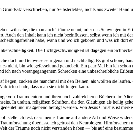
Grundsatz verschrieben, nur Selbsterlebtes, nichts aus zweiter Hand u
ebenswünsche, die man auch Träume nennt, oder das Schwelgen in Erinn
rt. Auch den Inhalt kann ich nicht beeinflussen, selbst wenn ich mit d
ntscheidungsfreiheit habe, wann und wo ich geboren und was ich dort e
nkenschnelligkeit. Die Lichtgeschwindigkeit ist dagegen ein Schnecken
che doch und teilweise sehr genau und nachhaltig. Es gibt schöne, ba
nn es nicht, bin wie gefesselt und geknebelt. Ein paar Mal bin ich sc
nd ich nach vorangegangenem Schrecken eine unbeschreibliche Erlösun
f liegen, zucken sie manchmal mit den Beinen, als wollten sie laufen.
irklich schade, dass man sie nicht fragen kann.
e von Traumdeutern und ihren noch zahlreicheren Büchern. Im Altertu
eits. In uralten, religiösen Schriften, die den Gläubigen als heilig ge
ngen gedeutet und maßgebend befolgt werden. Von Jesus Christus ist mer
r oft stelle ich fest, dass meine Träume auf andere Art und Weise wide
 Traumforschung überlasse ich getrost den Neurologen, Hirnforschern 
Welt der Träume noch nicht verstanden haben — bis auf eine bestimmte 