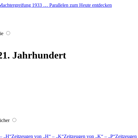
er Machtergreifung 1933 … Parallelen zum Heute entdecken
ie
 21. Jahrhundert
ücher
–
H
Zeitzeugen von
H
–
K
Zeitzeugen von
K
–
P
Zeitzeugen