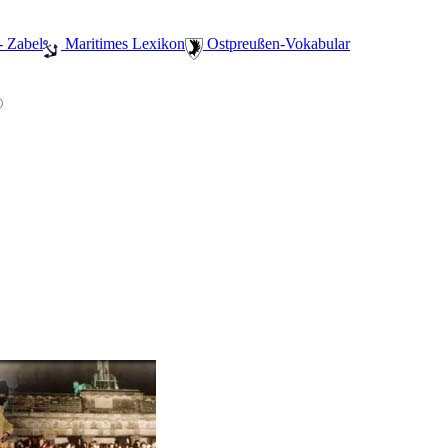
- Zabel
️ Maritimes Lexikon
️ Ostpreußen-Vokabular