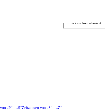
zurück zur Normalansicht
 von
P
–
S
Zeitzeugen von
S
–
Z