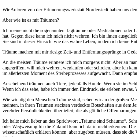
Wir Autoren von der Erinnerungswerkstatt Norderstedt haben uns dem 
Aber wie ist es mit Träumen?
Ich meine nicht die sogenannten Tagträume oder Meditationen oder L
hat. Gegen diese kann ich mich nicht wehren. Ich bin ihnen ausgeliefe
Sie sind in dieser Hinsicht wie das wahre Leben, in dem ich keine E
Träume machen mit mir riesige Zeit- und Entfernungssprünge in Geda
An die meisten Träume erinnere ich mich morgens nicht. Aber an man
angegriffen, will mich wehren, weglaufen oder schreien, aber ich ka
im allerletzten Moment des Sterbeprozesses aufgewacht. Dann empfa
Anscheinend träumen auch Tiere, jedenfalls Hunde. Wenn sie im Schla
Wenn ich das sehe, habe ich immer den Eindruck, sie erleben etwas. W
Wie wichtig den Menschen Träume sind, sehen wir an der großen Meng
meinten, in ihren Träumen steckten verdeckte Botschaften aus dem Jens
verehrter Persönlichkeiten überliefert, die als göttliche Offenbaru
Ich halte mich lieber an das Sprichwort
Träume sind Schäume
. Seh
oder Wegweisung für die Zukunft kann ich darin nicht erkennen. Die
wissenschaftlich erklären können, aber zugeben müssen, dass sie die 