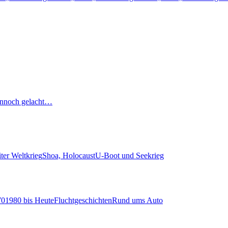
nnoch gelacht…
ter Weltkrieg
Shoa, Holocaust
U-Boot und Seekrieg
70
1980 bis Heute
Fluchtgeschichten
Rund ums Auto