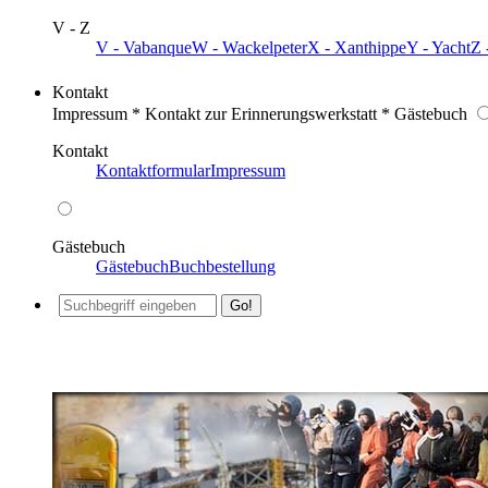
V - Z
V - Vabanque
W - Wackelpeter
X - Xanthippe
Y - Yacht
Z 
Kontakt
Impressum * Kontakt zur Erinnerungswerkstatt * Gästebuch
Kontakt
Kontaktformular
Impressum
Gästebuch
Gästebuch
Buchbestellung