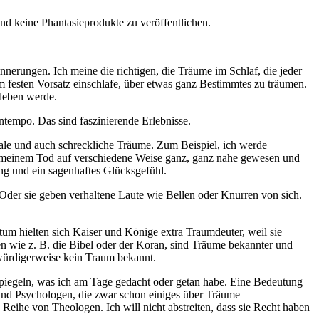
nd keine Phantasieprodukte zu veröffentlichen.
erungen. Ich meine die richtigen, die Träume im Schlaf, die jeder
em festen Vorsatz einschlafe, über etwas ganz Bestimmtes zu träumen.
rleben werde.
tempo. Das sind faszinierende Erlebnisse.
nale und auch schreckliche Träume. Zum Beispiel, ich werde
hon meinem Tod auf verschiedene Weise ganz, ganz nahe gewesen und
g und ein sagenhaftes Glücksgefühl.
 Oder sie geben verhaltene Laute wie Bellen oder Knurren von sich.
m hielten sich Kaiser und Könige extra Traumdeuter, weil sie
lten wie z. B. die Bibel oder der Koran, sind Träume bekannter und
kwürdigerweise kein Traum bekannt.
rspiegeln, was ich am Tage gedacht oder getan habe. Eine Bedeutung
und Psychologen, die zwar schon einiges über Träume
Reihe von Theologen. Ich will nicht abstreiten, dass sie Recht haben