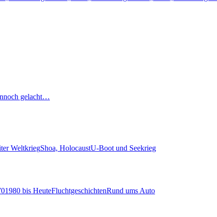
nnoch gelacht…
ter Weltkrieg
Shoa, Holocaust
U-Boot und Seekrieg
70
1980 bis Heute
Fluchtgeschichten
Rund ums Auto