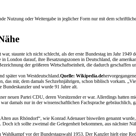
e Nutzung oder Weitergabe in jeglicher Form nur mit dem schriftlich
 Nähe
 war, staunte ich nicht schlecht, als der erste Bundestag im Jahr 194
 in London darauf, ihre Besatzungszonen in Deutschland, die amerikani
 Bezeichnung der größeren Wirtschaftseinheit, die dadurch geschaffen
und später von Westdeutschland.
Quelle: Wikipedia.de
hervorgegangene
ren, das mir, dem damals Sechzehnjährigen, schon biblisch vorkam.
Vie
hre Bundeskanzler und wurde 91 Jahre alt.
iner neuen Partei CDU, deren Vorsitzender er war. Allerdings hatten m
t
war damals nur in der wissenschaftlichen Fachsprache gebräuchlich, g
Alten aus Rhöndorf
, wie Konrad Adenauer bisweilen genannt wurde
. Doch ich sollte zweimal die Gelegenheit bekommen, aus nächster Näh
im Wahlkampf vor der Bundestagswahl 1953. Der Kanzler hielt eine Re