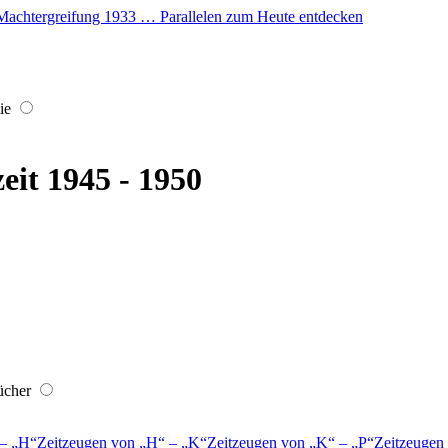
er Machtergreifung 1933 … Parallelen zum Heute entdecken
ie
eit 1945 - 1950
ücher
–
H
Zeitzeugen von
H
–
K
Zeitzeugen von
K
–
P
Zeitzeugen