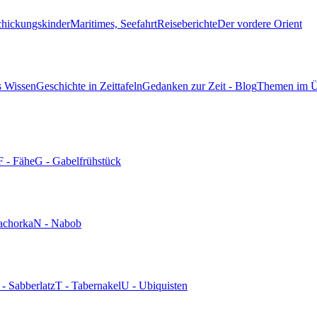
chickungskinder
Maritimes, Seefahrt
Reiseberichte
Der vordere Orient
s Wissen
Geschichte in Zeittafeln
Gedanken zur Zeit - Blog
Themen im Ü
F - Fähe
G - Gabelfrühstück
achorka
N - Nabob
 - Sabberlatz
T - Tabernakel
U - Ubiquisten