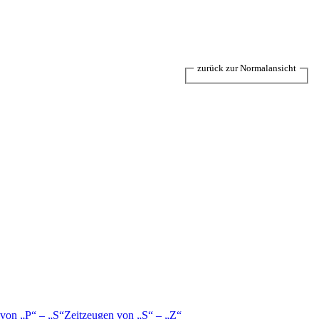
zurück zur Normalansicht
 von
P
–
S
Zeitzeugen von
S
–
Z