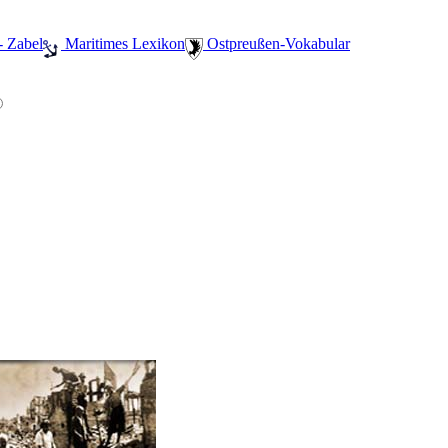
- Zabel
️ Maritimes Lexikon
️ Ostpreußen-Vokabular