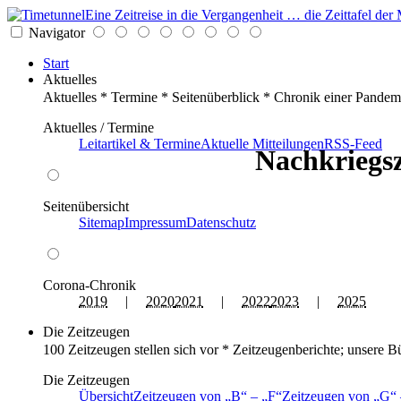
Eine Zeitreise in die Vergangenheit … die Zeittafel d
Navigator
Start
Aktuelles
Aktuelles * Termine * Seitenüberblick * Chronik einer Pandem
Aktuelles / Termine
Leitartikel & Termine
Aktuelle Mitteilungen
RSS-Feed
Nachkriegsz
Seitenübersicht
Sitemap
Impressum
Datenschutz
Corona-Chronik
2019
|
2020
2021
|
2022
2023
|
2025
Die Zeitzeugen
100 Zeitzeugen stellen sich vor * Zeitzeugenberichte; unsere B
Die Zeitzeugen
Übersicht
Zeitzeugen von
B
–
F
Zeitzeugen von
G