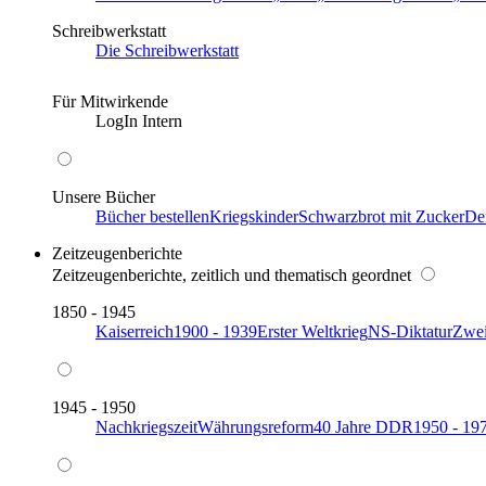
Schreibwerkstatt
Die Schreibwerkstatt
Für Mitwirkende
LogIn Intern
Unsere Bücher
Bücher bestellen
Kriegskinder
Schwarzbrot mit Zucker
De
Zeitzeugenberichte
Zeitzeugenberichte, zeitlich und thematisch geordnet
1850 - 1945
Kaiserreich
1900 - 1939
Erster Weltkrieg
NS-Diktatur
Zwei
1945 - 1950
Nachkriegszeit
Währungsreform
40 Jahre DDR
1950 - 19