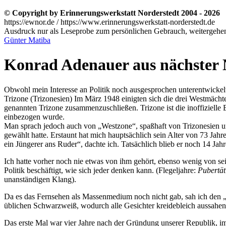
© Copyright by Erinnerungswerkstatt Norderstedt 2004 - 2026
https://ewnor.de / https://www.erinnerungswerkstatt-norderstedt.de
Ausdruck nur als Leseprobe zum persönlichen Gebrauch, weitergehend
Günter Matiba
Konrad Adenauer aus nächster
Obwohl mein Interesse an Politik noch ausgesprochen unterentwickelt
Trizone
(Trizonesien)
Im März 1948 einigten sich die drei Westmächte
genannten Trizone zusammenzuschließen. Trizone ist die inoffizielle
einbezogen wurde.
Man sprach jedoch auch von
Westzone
, spaßhaft von Trizonesien 
gewählt hatte. Erstaunt hat mich hauptsächlich sein Alter von 73 Jah
ein Jüngerer ans Ruder
, dachte ich. Tatsächlich blieb er noch 14 Ja
Ich hatte vorher noch nie etwas von ihm gehört, ebenso wenig von se
Politik beschäftigt, wie sich jeder denken kann. (Flegeljahre:
Pubertä
unanständigen Klang).
Da es das Fernsehen als Massenmedium noch nicht gab, sah ich den
üblichen Schwarzweiß, wodurch alle Gesichter kreidebleich aussahen
Das erste Mal war vier Jahre nach der Gründung unserer Republik, 