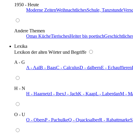
1950 - Heute
Moderne Zeiten
Weihnachtliches
Schule, Tanzstunde
Vers
Andere Themen
Omas Küche
Tierisches
Heiter bis poetisch
Geschichtliche
Lexika
Lexikon der alten Wörter und Begriffe
A - G
A - Aal
B - Baas
C - Calculus
D - dalbern
E - Echauffieren
H - N
H - Haarnetz
I - Ibex
J - Jach
K - Kaap
L - Laberdan
M - M
O - U
O - Obers
P - Pachulke
Q - Quacksalber
R - Rabattmarke
S