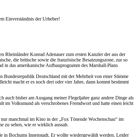
em Einverständnis der Urheber!
9 den Rheinländer Konrad Adenauer zum ersten Kanzler der aus der
sche, die britische sowie die französische Besatzungszone, zur so
 und in das amerikanische Aufbauprogramm des Marshall-Plans
n Bundesrepublik Deutschland mit der Mehrheit von einer Stimme
lleicht macht er es noch drei oder vier Jahre, dann kommt bestimmt
ich auch bisher am Ausgang meiner Flegeljahre ganz andere Dinge als
alt im Volksmund als verschrobenes Fremdwort und hatte einen leicht
, nur manchmal im Kino in der
Fox Tönende Wochenschau
im
e zu sehen, wie er wirklich aussah.
de in Bochums Innenstadt. Er wollte wiedergewählt werden. Leider