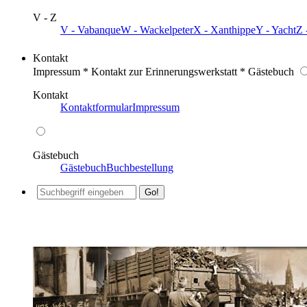
V - Z
V - Vabanque
W - Wackelpeter
X - Xanthippe
Y - Yacht
Z 
Kontakt
Impressum * Kontakt zur Erinnerungswerkstatt * Gästebuch
Kontakt
Kontaktformular
Impressum
Gästebuch
Gästebuch
Buchbestellung