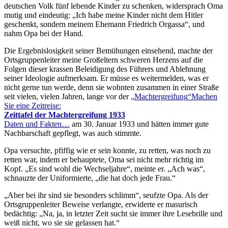
deutschen Volk fünf lebende Kinder zu schenken, widersprach Oma
mutig und eindeutig:
Ich habe meine Kinder nicht dem Hitler
geschenkt, sondern meinem Ehemann Friedrich Orgassa
, und
nahm Opa bei der Hand.
Die Ergebnislosigkeit seiner Bemühungen einsehend, machte der
Ortsgruppenleiter meine Großeltern schweren Herzens auf die
Folgen dieser krassen Beleidigung des Führers und Ablehnung
seiner Ideologie aufmerksam. Er müsse es weitermelden, was er
nicht gerne tun werde, denn sie wohnten zusammen in einer Straße
seit vielen, vielen Jahren, lange vor der
Machtergreifung
Machen
Sie eine Zeitreise:
Zeittafel der Machtergreifung 1933
Daten und Fakten…
am 30. Januar 1933 und hätten immer gute
Nachbarschaft gepflegt, was auch stimmte.
Opa versuchte, pfiffig wie er sein konnte, zu retten, was noch zu
retten war, indem er behauptete, Oma sei nicht mehr richtig im
Kopf.
Es sind wohl die Wechseljahre
, meinte er.
Ach was
,
schnauzte der Uniformierte,
die hat doch jede Frau.
Aber bei ihr sind sie besonders schlimm
, seufzte Opa. Als der
Ortsgruppenleiter Beweise verlangte, erwiderte er masurisch
bedächtig:
Na, ja, in letzter Zeit sucht sie immer ihre Lesebrille und
weiß nicht, wo sie sie gelassen hat.