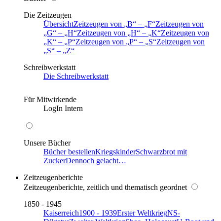
Die Zeitzeugen
Übersicht
Zeitzeugen von
B
–
F
Zeitzeugen von
G
–
H
Zeitzeugen von
H
–
K
Zeitzeugen von
K
–
P
Zeitzeugen von
P
–
S
Zeitzeugen von
S
–
Z
Schreibwerkstatt
Die Schreibwerkstatt
Für Mitwirkende
LogIn Intern
Unsere Bücher
Bücher bestellen
Kriegskinder
Schwarzbrot mit
Zucker
Dennoch gelacht…
Zeitzeugenberichte
Zeitzeugenberichte, zeitlich und thematisch geordnet
1850 - 1945
Kaiserreich
1900 - 1939
Erster Weltkrieg
NS-