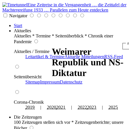
Eine Zeitreise in die Vergangenheit … die Zeittafel der
Machtergreifung 1933 … Parallelen zum Heute entdecken
Navigator
Start
Aktuelles
Aktuelles * Termine * Seitenüberblick * Chronik einer
Pandemie
z
Weimarer
Aktuelles / Termine
Leitartikel & Termine
Aktuelle Mitteilungen
RSS-Feed
Republik und NS-
Diktatur
Seitenübersicht
Sitemap
Impressum
Datenschutz
Corona-Chronik
2019
|
2020
2021
|
2022
2023
|
2025
Die Zeitzeugen
100 Zeitzeugen stellen sich vor * Zeitzeugenberichte; unsere
Bücher