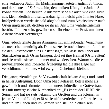
eine verkappte Jüdin. Ihr Mädchenname lautete nämlich
Salamon,
und der deute auf
Salomon
hin
,
den antiken König der Juden. So
könne nur ein Jude heißen. Außerdem sehe sie auch wie eine Jüdin
aus: klein, zierlich und schwarzhaarig mit leicht gekrümmter Nase.
Infolgedessen werde sie bald abgeholt und zum Arbeitseinsatz nach
Osten umgesiedelt, drohten sie ihr an. Als Oma wahrheitsgemäß
bestritt, Jüdin zu sein, gewährten sie ihr eine kurze Frist, um einen
Ariernachweis vorzulegen.
Oma jedoch lehnte dieses Ansinnen mit schnaubender Verachtung
als menschenunwürdig ab. Dann setzte sie noch einen drauf, indem
sie den Gestapoleuten ins Gesicht sagte, sie lasse sich lieber auf
Staatskosten nach Osten bringen, dort sei ihre Heimat (Ostpreußen)
und sie wollte sie schon immer mal wiedersehen. Warum sie diese
provozierende und ironische Äußerung tat, die ihre Lage nur
verschlimmern konnte, wird ewig ihr Geheimnis bleiben.
Die ganze, ziemlich große Verwandtschaft bekam Angst und stand
in heller Aufregung. Doch Oma blieb gelassen, betete mehr als
gewöhnlich und stimmte in ihrem unerschütterlichen Gottvertrauen
das mir unvergessliche Kirchenlied an:
Es kennt der HERR die
Seinen und hat sie stets gekannt, die Großen und die Kleinen in
jedem Volk und Land; er lässt sie nicht verderben, er führt sie aus
und ein, im Leben und im Sterben sind sie und bleiben sein.