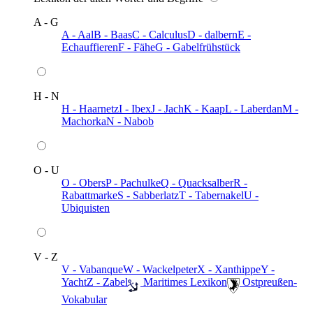
A - G
A - Aal
B - Baas
C - Calculus
D - dalbern
E -
Echauffieren
F - Fähe
G - Gabelfrühstück
H - N
H - Haarnetz
I - Ibex
J - Jach
K - Kaap
L - Laberdan
M -
Machorka
N - Nabob
O - U
O - Obers
P - Pachulke
Q - Quacksalber
R -
Rabattmarke
S - Sabberlatz
T - Tabernakel
U -
Ubiquisten
V - Z
V - Vabanque
W - Wackelpeter
X - Xanthippe
Y -
Yacht
Z - Zabel
️ Maritimes Lexikon
️ Ostpreußen-
Vokabular