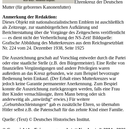
Ehrenkreuz der Deutschen
Mutter (für geborenes Kanonenfutter)
Anmerkung der Redaktion:
Dieses Objekt mit nationalsozialistischem Emblem ist auschließlich
als Zeitzeuge, zur staatsbürgerlichen Aufklärung und
Berichterstattung über die Vorgänge des Zeitgeschens veröffentlicht
— es dient nicht der Verherrlichung der NS-Zeit!
Bildquelle:
Grafische Abbildung des Mutterkreuzes aus dem Reichsgesetzblatt
Nr. 224 vom 24. Dezember 1938, Seite 1925
Die Auszeichnung geschah auf Vorschlag entweder durch die Partei
oder eine staatliche Stelle (z.B. den Bürgermeister). Eine Reihe von
finanziellen Vergünstigungen und andere Privilegien waren
außerdem an das Kreuz gebunden, wie zum Beispiel bevorzugte
Bedienung beim Einkauf. (Der Erhalt eines Mutterkreuzes war
jedoch keine Garantie permanenter Anerkennung. Zum Bespiel
konnte die Auszeichnung zurückgezogen werden, falls eine Frau
ihre Kinder vernachlässigte, ihren Mann betrog oder sich
anderweitig als
unwürdig
erwies.) Für weitere
Geburtshochleistungen
gab es zusätzliche Ehren, so übernahm
Hitler selbst z.B. die Patenschaft für das zehnte Kind einer Familie.
Quelle: (Text) © Deutsches Historisches Institut.