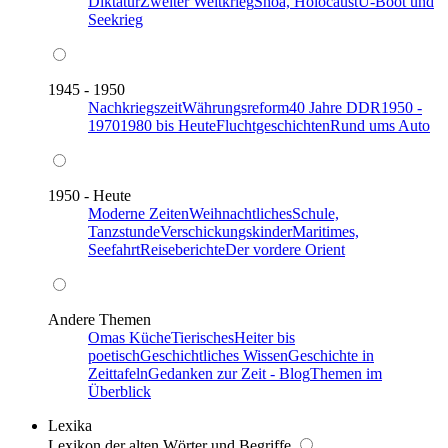
Diktatur
Zweiter Weltkrieg
Shoa, Holocaust
U-Boot und
Seekrieg
1945 - 1950
Nachkriegszeit
Währungsreform
40 Jahre DDR
1950 -
1970
1980 bis Heute
Fluchtgeschichten
Rund ums Auto
1950 - Heute
Moderne Zeiten
Weihnachtliches
Schule,
Tanzstunde
Verschickungskinder
Maritimes,
Seefahrt
Reiseberichte
Der vordere Orient
Andere Themen
Omas Küche
Tierisches
Heiter bis
poetisch
Geschichtliches Wissen
Geschichte in
Zeittafeln
Gedanken zur Zeit - Blog
Themen im
Überblick
Lexika
Lexikon der alten Wörter und Begriffe