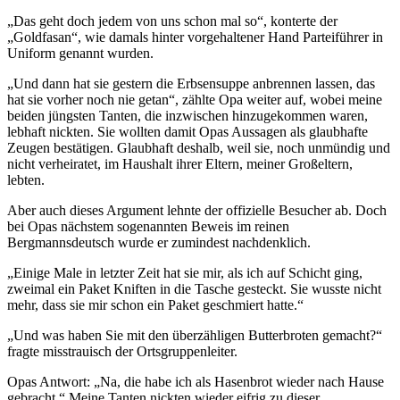
Das geht doch jedem von uns schon mal so
, konterte der
Goldfasan
, wie damals hinter vorgehaltener Hand Parteiführer in
Uniform genannt wurden.
Und dann hat sie gestern die Erbsensuppe anbrennen lassen, das
hat sie vorher noch nie getan
, zählte Opa weiter auf, wobei meine
beiden jüngsten Tanten, die inzwischen hinzugekommen waren,
lebhaft nickten. Sie wollten damit Opas Aussagen als glaubhafte
Zeugen bestätigen. Glaubhaft deshalb, weil sie, noch unmündig und
nicht verheiratet, im Haushalt ihrer Eltern, meiner Großeltern,
lebten.
Aber auch dieses Argument lehnte der offizielle Besucher ab. Doch
bei Opas nächstem sogenannten Beweis im reinen
Bergmannsdeutsch wurde er zumindest nachdenklich.
Einige Male in letzter Zeit hat sie mir, als ich auf Schicht ging,
zweimal ein Paket Kniften in die Tasche gesteckt. Sie wusste nicht
mehr, dass sie mir schon ein Paket geschmiert hatte.
Und was haben Sie mit den überzähligen Butterbroten gemacht?
fragte misstrauisch der Ortsgruppenleiter.
Opas Antwort:
Na, die habe ich als Hasenbrot wieder nach Hause
gebracht.
Meine Tanten nickten wieder eifrig zu dieser