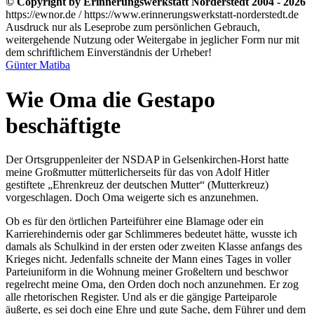
© Copyright by Erinnerungswerkstatt Norderstedt 2004 - 2026
https://ewnor.de / https://www.erinnerungswerkstatt-norderstedt.de
Ausdruck nur als Leseprobe zum persönlichen Gebrauch,
weitergehende Nutzung oder Weitergabe in jeglicher Form nur mit
dem schriftlichem Einverständnis der Urheber!
Günter Matiba
Wie Oma die Gestapo
beschäftigte
Der Ortsgruppenleiter der NSDAP in Gelsenkirchen-Horst hatte
meine Großmutter mütterlicherseits für das von Adolf Hitler
gestiftete
Ehrenkreuz der deutschen Mutter
(Mutterkreuz)
vorgeschlagen. Doch Oma weigerte sich es anzunehmen.
Ob es für den örtlichen Parteiführer eine Blamage oder ein
Karrierehindernis oder gar Schlimmeres bedeutet hätte, wusste ich
damals als Schulkind in der ersten oder zweiten Klasse anfangs des
Krieges nicht. Jedenfalls schneite der Mann eines Tages in voller
Parteiuniform in die Wohnung meiner Großeltern und beschwor
regelrecht meine Oma, den Orden doch noch anzunehmen. Er zog
alle rhetorischen Register. Und als er die gängige Parteiparole
äußerte, es sei doch eine Ehre und gute Sache, dem Führer und dem