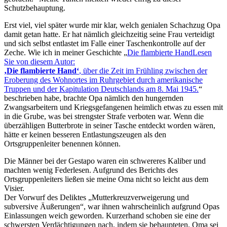
Schutzbehauptung.
Erst viel, viel später wurde mir klar, welch genialen Schachzug Opa
damit getan hatte. Er hat nämlich gleichzeitig seine Frau verteidigt
und sich selbst entlastet im Falle einer Taschenkontrolle auf der
Zeche. Wie ich in meiner Geschichte
Die flambierte Hand
Lesen
Sie von diesem Autor:
Die flambierte Hand
, über die Zeit im Frühling zwischen der
Eroberung des Wohnortes im Ruhrgebiet durch amerikanische
Truppen und der Kapitulation Deutschlands am 8. Mai 1945.
beschrieben habe, brachte Opa nämlich den hungernden
Zwangsarbeitern und Kriegsgefangenen heimlich etwas zu essen mit
in die Grube, was bei strengster Strafe verboten war. Wenn die
überzähligen Butterbrote in seiner Tasche entdeckt worden wären,
hätte er keinen besseren Entlastungszeugen als den
Ortsgruppenleiter benennen können.
Die Männer bei der Gestapo waren ein schwereres Kaliber und
machten wenig Federlesen. Aufgrund des Berichts des
Ortsgruppenleiters ließen sie meine Oma nicht so leicht aus dem
Visier.
Der Vorwurf des Deliktes
Mutterkreuzverweigerung und
subversive Äußerungen
, war ihnen wahrscheinlich aufgrund Opas
Einlassungen weich geworden. Kurzerhand schoben sie eine der
schwersten Verdächtigungen nach, indem sie behaupteten, Oma sei