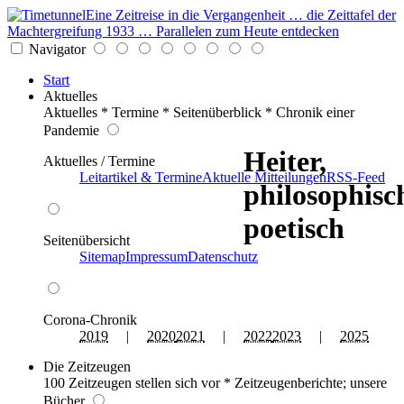
Eine Zeitreise in die Vergangenheit … die Zeittafel der
Machtergreifung 1933 … Parallelen zum Heute entdecken
Navigator
Start
Aktuelles
Aktuelles * Termine * Seitenüberblick * Chronik einer
Pandemie
Heiter,
Aktuelles / Termine
Leitartikel & Termine
Aktuelle Mitteilungen
RSS-Feed
philosophisc
poetisch
Seitenübersicht
Sitemap
Impressum
Datenschutz
Corona-Chronik
2019
|
2020
2021
|
2022
2023
|
2025
Die Zeitzeugen
100 Zeitzeugen stellen sich vor * Zeitzeugenberichte; unsere
Bücher