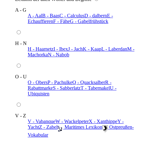
A - G
A - Aal
B - Baas
C - Calculus
D - dalbern
E -
Echauffieren
F - Fähe
G - Gabelfrühstück
H - N
H - Haarnetz
I - Ibex
J - Jach
K - Kaap
L - Laberdan
M -
Machorka
N - Nabob
O - U
O - Obers
P - Pachulke
Q - Quacksalber
R -
Rabattmarke
S - Sabberlatz
T - Tabernakel
U -
Ubiquisten
V - Z
V - Vabanque
W - Wackelpeter
X - Xanthippe
Y -
Yacht
Z - Zabel
️ Maritimes Lexikon
️ Ostpreußen-
Vokabular