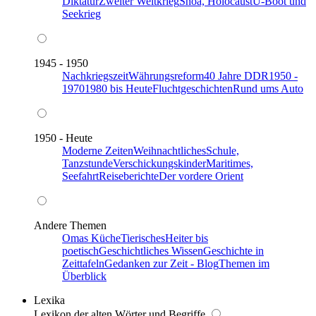
Diktatur
Zweiter Weltkrieg
Shoa, Holocaust
U-Boot und
Seekrieg
1945 - 1950
Nachkriegszeit
Währungsreform
40 Jahre DDR
1950 -
1970
1980 bis Heute
Fluchtgeschichten
Rund ums Auto
1950 - Heute
Moderne Zeiten
Weihnachtliches
Schule,
Tanzstunde
Verschickungskinder
Maritimes,
Seefahrt
Reiseberichte
Der vordere Orient
Andere Themen
Omas Küche
Tierisches
Heiter bis
poetisch
Geschichtliches Wissen
Geschichte in
Zeittafeln
Gedanken zur Zeit - Blog
Themen im
Überblick
Lexika
Lexikon der alten Wörter und Begriffe