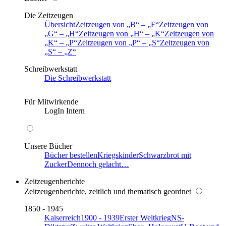
Die Zeitzeugen
Übersicht
Zeitzeugen von
B
–
F
Zeitzeugen von
G
–
H
Zeitzeugen von
H
–
K
Zeitzeugen von
K
–
P
Zeitzeugen von
P
–
S
Zeitzeugen von
S
–
Z
Schreibwerkstatt
Die Schreibwerkstatt
Für Mitwirkende
LogIn Intern
Unsere Bücher
Bücher bestellen
Kriegskinder
Schwarzbrot mit
Zucker
Dennoch gelacht…
Zeitzeugenberichte
Zeitzeugenberichte, zeitlich und thematisch geordnet
1850 - 1945
Kaiserreich
1900 - 1939
Erster Weltkrieg
NS-