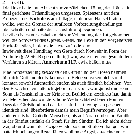
211 StGB).
Die Hexe hatte ihre Absicht zur vorsätzlichen Tötung des Hänsel in
final gerichtete Tathandlungen umgesetzt. Spätestens mit dem
Anheizen des Backofens am Tattage, in dem sie Hänsel braten
wollte, war die Grenze der straflosen Vorbereitungshandlungen
überschritten und hatte die Tatausführung begonnen.
Letztlich ist es nur deshalb nicht zur Vollendung der Tat gekommen,
weil die Schwester des Opfers, Gretel, die Hexe in den vorgeheizten
Backofen stieß, in dem die Hexe zu Tode kam.
Inwieweit diese Handlung von Grete durch Notwehr in Form der
Nothilfe (§ 22 StGB) gerechtfertigt war, wäre in einem gesondertem
Verfahren zu klären.
Anmerkung H.F.
ewig büßen muss.
Eine Sonderstellung
zwischen
den Guten und den Bösen nahmen
für mich Gott und der Nikolaus ein. Beide vergaßen nichts und
konnten sowohl fürchterlich strafen als auch fürstlich belohnen. Von
den Erwachsenen hatte ich gehört, dass Gott zwar gut ist und seinen
Sohn als Jesuskind in der Krippe zu Bethlehem geschickt hat, damit
wir Menschen das wunderschöne Weihnachtsfest feiern können.
Dass das Christkind und das Jesuskind — theologisch gesehen —
identisch sind, überforderte damals mein Begriffsvermögen. Aber
andererseits hat Gott die Menschen, bis auf Noah und seine Familie,
in der Sintflut ertränkt als Strafe für ihre Sünden. Da ich nicht sicher
war, ob und wann der Ewige wieder so eine Strafe verhängen wird,
hatte ich bei langen Regenfällen schlimme Angst, dass eine neue