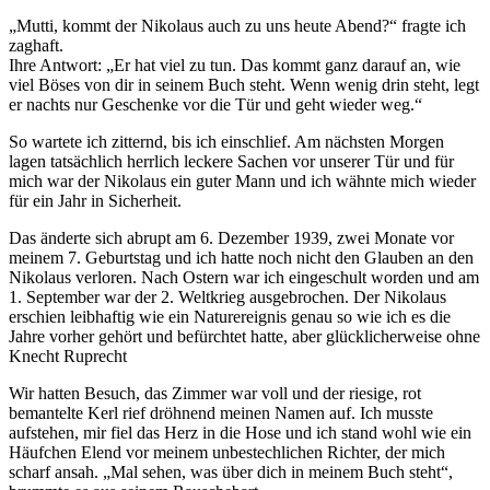
Mutti, kommt der Nikolaus auch zu uns heute Abend?
fragte ich
zaghaft.
Ihre Antwort:
Er hat viel zu tun. Das kommt ganz darauf an, wie
viel Böses von dir in seinem Buch steht. Wenn wenig drin steht, legt
er nachts nur Geschenke vor die Tür und geht wieder weg.
So wartete ich zitternd, bis ich einschlief. Am nächsten Morgen
lagen tatsächlich herrlich leckere Sachen vor unserer Tür und für
mich war der Nikolaus ein guter Mann und ich wähnte mich wieder
für ein Jahr in Sicherheit.
Das änderte sich abrupt am 6. Dezember 1939, zwei Monate vor
meinem 7. Geburtstag und ich hatte noch nicht den Glauben an den
Nikolaus verloren. Nach Ostern war ich eingeschult worden und am
1. September war der 2. Weltkrieg ausgebrochen. Der Nikolaus
erschien leibhaftig wie ein Naturereignis genau so wie ich es die
Jahre vorher gehört und befürchtet hatte, aber glücklicherweise ohne
Knecht Ruprecht
Wir hatten Besuch, das Zimmer war voll und der riesige, rot
bemantelte Kerl rief dröhnend meinen Namen auf. Ich musste
aufstehen, mir fiel das Herz in die Hose und ich stand wohl wie ein
Häufchen Elend vor meinem unbestechlichen Richter, der mich
scharf ansah.
Mal sehen, was über dich in meinem Buch steht
,