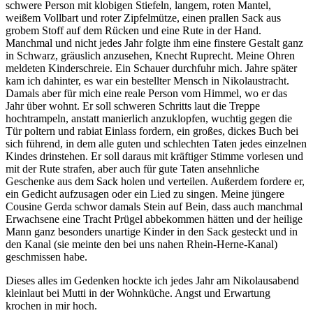
schwere Person mit klobigen Stiefeln, langem, roten Mantel,
weißem Vollbart und roter Zipfelmütze, einen prallen Sack aus
grobem Stoff auf dem Rücken und eine Rute in der Hand.
Manchmal und nicht jedes Jahr folgte ihm eine finstere Gestalt ganz
in Schwarz, gräuslich anzusehen, Knecht Ruprecht. Meine Ohren
meldeten Kinderschreie. Ein Schauer durchfuhr mich. Jahre später
kam ich dahinter, es war ein bestellter Mensch in Nikolaustracht.
Damals aber für mich eine reale Person vom Himmel, wo er das
Jahr über wohnt. Er soll schweren Schritts laut die Treppe
hochtrampeln, anstatt manierlich anzuklopfen, wuchtig gegen die
Tür poltern und rabiat Einlass fordern, ein großes, dickes Buch bei
sich führend, in dem alle guten und schlechten Taten jedes einzelnen
Kindes drinstehen. Er soll daraus mit kräftiger Stimme vorlesen und
mit der Rute strafen, aber auch für gute Taten ansehnliche
Geschenke aus dem Sack holen und verteilen. Außerdem fordere er,
ein Gedicht aufzusagen oder ein Lied zu singen. Meine jüngere
Cousine Gerda schwor damals Stein auf Bein, dass auch manchmal
Erwachsene eine Tracht Prügel abbekommen hätten und der heilige
Mann ganz besonders unartige Kinder in den Sack gesteckt und in
den Kanal (sie meinte den bei uns nahen Rhein-Herne-Kanal)
geschmissen habe.
Dieses alles im Gedenken hockte ich jedes Jahr am Nikolausabend
kleinlaut bei Mutti in der Wohnküche. Angst und Erwartung
krochen in mir hoch.