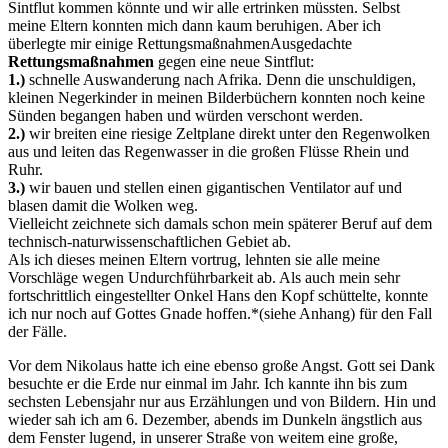
Sintflut kommen könnte und wir alle ertrinken müssten. Selbst
meine Eltern konnten mich dann kaum beruhigen. Aber ich
überlegte mir einige
Rettungsmaßnahmen
Ausgedachte
Rettungsmaßnahmen
gegen eine neue Sintflut:
1.)
schnelle Auswanderung nach Afrika. Denn die unschuldigen,
kleinen Negerkinder in meinen Bilderbüchern konnten noch keine
Sünden begangen haben und würden verschont werden.
2.)
wir breiten eine riesige Zeltplane direkt unter den Regenwolken
aus und leiten das Regenwasser in die großen Flüsse Rhein und
Ruhr.
3.)
wir bauen und stellen einen gigantischen Ventilator auf und
blasen damit die Wolken weg.
Vielleicht zeichnete sich damals schon mein späterer Beruf auf dem
technisch-naturwissenschaftlichen Gebiet ab.
Als ich dieses meinen Eltern vortrug, lehnten sie alle meine
Vorschläge wegen Undurchführbarkeit ab. Als auch mein sehr
fortschrittlich eingestellter Onkel Hans den Kopf schüttelte, konnte
ich nur noch auf Gottes Gnade hoffen.
*(siehe Anhang)
für den Fall
der Fälle.
Vor dem Nikolaus hatte ich eine ebenso große Angst. Gott sei Dank
besuchte er die Erde nur einmal im Jahr. Ich kannte ihn bis zum
sechsten Lebensjahr nur aus Erzählungen und von Bildern. Hin und
wieder sah ich am 6. Dezember, abends im Dunkeln ängstlich aus
dem Fenster lugend, in unserer Straße von weitem eine große,