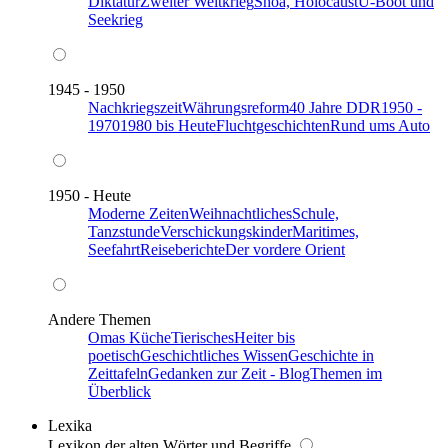
Diktatur
Zweiter Weltkrieg
Shoa, Holocaust
U-Boot und
Seekrieg
1945 - 1950
Nachkriegszeit
Währungsreform
40 Jahre DDR
1950 -
1970
1980 bis Heute
Fluchtgeschichten
Rund ums Auto
1950 - Heute
Moderne Zeiten
Weihnachtliches
Schule,
Tanzstunde
Verschickungskinder
Maritimes,
Seefahrt
Reiseberichte
Der vordere Orient
Andere Themen
Omas Küche
Tierisches
Heiter bis
poetisch
Geschichtliches Wissen
Geschichte in
Zeittafeln
Gedanken zur Zeit - Blog
Themen im
Überblick
Lexika
Lexikon der alten Wörter und Begriffe