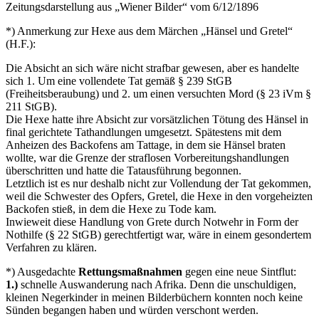
Zeitungsdarstellung aus
Wiener Bilder
vom 6/12/1896
*) Anmerkung zur Hexe aus dem Märchen
Hänsel und Gretel
(H.F.):
Die Absicht an sich wäre nicht strafbar gewesen, aber es handelte
sich 1. Um eine vollendete Tat gemäß § 239 StGB
(Freiheitsberaubung) und 2. um einen versuchten Mord (§ 23 iVm §
211 StGB).
Die Hexe hatte ihre Absicht zur vorsätzlichen Tötung des Hänsel in
final gerichtete Tathandlungen umgesetzt. Spätestens mit dem
Anheizen des Backofens am Tattage, in dem sie Hänsel braten
wollte, war die Grenze der straflosen Vorbereitungshandlungen
überschritten und hatte die Tatausführung begonnen.
Letztlich ist es nur deshalb nicht zur Vollendung der Tat gekommen,
weil die Schwester des Opfers, Gretel, die Hexe in den vorgeheizten
Backofen stieß, in dem die Hexe zu Tode kam.
Inwieweit diese Handlung von Grete durch Notwehr in Form der
Nothilfe (§ 22 StGB) gerechtfertigt war, wäre in einem gesondertem
Verfahren zu klären.
*) Ausgedachte
Rettungsmaßnahmen
gegen eine neue Sintflut:
1.)
schnelle Auswanderung nach Afrika. Denn die unschuldigen,
kleinen Negerkinder in meinen Bilderbüchern konnten noch keine
Sünden begangen haben und würden verschont werden.