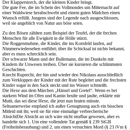
Der Klapperstorch, der die kleinen Kinder bringt.
Die gute Fee, die im Schein des Vollmondes um Mitternacht auf
einer Waldwiese herabschwebt und einem guten Mädchen einen
Wunsch erfüllt. Jungens sind der Legende nach ausgeschlossen,
weil sie angeblich von Natur aus böse seien.
Zu den Bösen zählten zum Beispiel der Teufel, der die frechen
Menschen für alle Ewigkeit in die Hölle stürzt.
Die Roggenmuhme, die Kinder, die ins Kornfeld laufen, auf
Nimmerwiedersehen entführt; über ihr Schicksal ist nichts bekannt,
aber es muss schrecklich sein.
Der schwarze Mann und der Bullemann, die im Dunkeln mit
Kindern ihr Unwesen treiben. Über sie kursieren die schlimmsten
Geschichten.
Knecht Ruprecht, der hin und wieder den Nikolaus ausschließlich
zum Verkloppen der Kinder mit der Rute begleitet und die frechsten
Kinder sogar in den Sack steckt und ins Wasser schmeißt.
Die Hexe aus dem Märchen
Hänsel und Gretel
. Wenn es bei
starkem Wind im Ofen und Kamin heulte und jaulte, erklärte mir
Mutti, das sei diese Hexe, die jetzt nun braten müsste.
Seltsamerweise empfand ich außer Genugtuung auch ein bisschen
Mitleid mit ihr, weil sie für eine einmalige
verbrecherische
Absicht
Die Absicht an sich wäre nicht strafbar gewesen, aber es
handelte sich 1. Um eine vollendete Tat gemäß § 239 StGB
(Freiheitsberaubung) und 2. um einen versuchten Mord (§ 23 iVm §