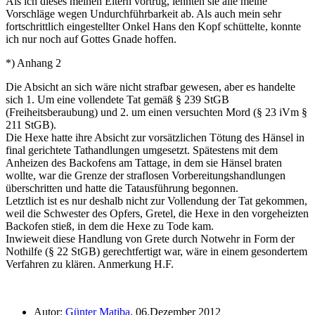
Als ich dieses meinen Eltern vortrug, lehnten sie alle meine
Vorschläge wegen Undurchführbarkeit ab. Als auch mein sehr
fortschrittlich eingestellter Onkel Hans den Kopf schüttelte, konnte
ich nur noch auf Gottes Gnade hoffen.
*) Anhang 2
Die Absicht an sich wäre nicht strafbar gewesen, aber es handelte
sich 1. Um eine vollendete Tat gemäß § 239 StGB
(Freiheitsberaubung) und 2. um einen versuchten Mord (§ 23 iVm §
211 StGB).
Die Hexe hatte ihre Absicht zur vorsätzlichen Tötung des Hänsel in
final gerichtete Tathandlungen umgesetzt. Spätestens mit dem
Anheizen des Backofens am Tattage, in dem sie Hänsel braten
wollte, war die Grenze der straflosen Vorbereitungshandlungen
überschritten und hatte die Tatausführung begonnen.
Letztlich ist es nur deshalb nicht zur Vollendung der Tat gekommen,
weil die Schwester des Opfers, Gretel, die Hexe in den vorgeheizten
Backofen stieß, in dem die Hexe zu Tode kam.
Inwieweit diese Handlung von Grete durch Notwehr in Form der
Nothilfe (§ 22 StGB) gerechtfertigt war, wäre in einem gesondertem
Verfahren zu klären.
Anmerkung H.F.
Autor:
Günter Matiba
, 06.Dezember 2012