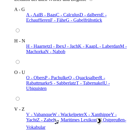
A - G
A - Aal
B - Baas
C - Calculus
D - dalbern
E -
Echauffieren
F - Fähe
G - Gabelfrühstück
H - N
H - Haarnetz
I - Ibex
J - Jach
K - Kaap
L - Laberdan
M -
Machorka
N - Nabob
O - U
O - Obers
P - Pachulke
Q - Quacksalber
R -
Rabattmarke
S - Sabberlatz
T - Tabernakel
U -
Ubiquisten
V - Z
V - Vabanque
W - Wackelpeter
X - Xanthippe
Y -
Yacht
Z - Zabel
️ Maritimes Lexikon
️ Ostpreußen-
Vokabular