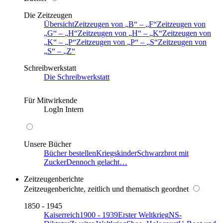
Die Zeitzeugen
Übersicht
Zeitzeugen von
B
–
F
Zeitzeugen von
G
–
H
Zeitzeugen von
H
–
K
Zeitzeugen von
K
–
P
Zeitzeugen von
P
–
S
Zeitzeugen von
S
–
Z
Schreibwerkstatt
Die Schreibwerkstatt
Für Mitwirkende
LogIn Intern
Unsere Bücher
Bücher bestellen
Kriegskinder
Schwarzbrot mit
Zucker
Dennoch gelacht…
Zeitzeugenberichte
Zeitzeugenberichte, zeitlich und thematisch geordnet
1850 - 1945
Kaiserreich
1900 - 1939
Erster Weltkrieg
NS-