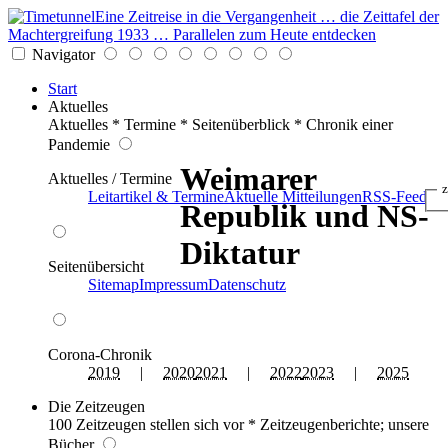
Eine Zeitreise in die Vergangenheit … die Zeittafel der
Machtergreifung 1933 … Parallelen zum Heute entdecken
Navigator
Start
Aktuelles
Aktuelles * Termine * Seitenüberblick * Chronik einer
Pandemie
Weimarer
Aktuelles / Termine
z
Leitartikel & Termine
Aktuelle Mitteilungen
RSS-Feed
Republik und NS-
Diktatur
Seitenübersicht
Sitemap
Impressum
Datenschutz
Corona-Chronik
2019
|
2020
2021
|
2022
2023
|
2025
Die Zeitzeugen
100 Zeitzeugen stellen sich vor * Zeitzeugenberichte; unsere
Bücher