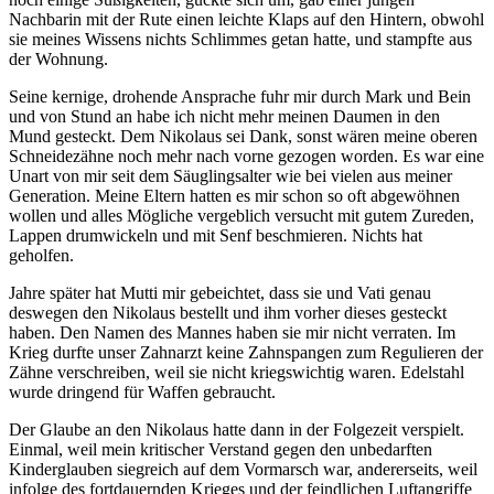
Nachbarin mit der Rute einen leichte Klaps auf den Hintern, obwohl
sie meines Wissens nichts Schlimmes getan hatte, und stampfte aus
der Wohnung.
Seine kernige, drohende Ansprache fuhr mir durch Mark und Bein
und von Stund an habe ich nicht mehr meinen Daumen in den
Mund gesteckt. Dem Nikolaus sei Dank, sonst wären meine oberen
Schneidezähne noch mehr nach vorne gezogen worden. Es war eine
Unart von mir seit dem Säuglingsalter wie bei vielen aus meiner
Generation. Meine Eltern hatten es mir schon so oft abgewöhnen
wollen und alles Mögliche vergeblich versucht mit gutem Zureden,
Lappen drumwickeln und mit Senf beschmieren. Nichts hat
geholfen.
Jahre später hat Mutti mir gebeichtet, dass sie und Vati genau
deswegen den Nikolaus bestellt und ihm vorher dieses gesteckt
haben. Den Namen des Mannes haben sie mir nicht verraten. Im
Krieg durfte unser Zahnarzt keine Zahnspangen zum Regulieren der
Zähne verschreiben, weil sie nicht kriegswichtig waren. Edelstahl
wurde dringend für Waffen gebraucht.
Der Glaube an den Nikolaus hatte dann in der Folgezeit verspielt.
Einmal, weil mein kritischer Verstand gegen den unbedarften
Kinderglauben siegreich auf dem Vormarsch war, andererseits, weil
infolge des fortdauernden Krieges und der feindlichen Luftangriffe