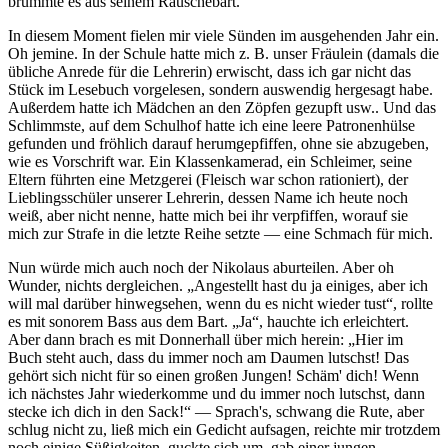
brummte es aus seinem Rauschebart.
In diesem Moment fielen mir viele Sünden im ausgehenden Jahr ein.
Oh jemine. In der Schule hatte mich z. B. unser Fräulein (damals die
übliche Anrede für die Lehrerin) erwischt, dass ich gar nicht das
Stück im Lesebuch vorgelesen, sondern auswendig hergesagt habe.
Außerdem hatte ich Mädchen an den Zöpfen gezupft usw.. Und das
Schlimmste, auf dem Schulhof hatte ich eine leere Patronenhülse
gefunden und fröhlich darauf herumgepfiffen, ohne sie abzugeben,
wie es Vorschrift war. Ein Klassenkamerad, ein Schleimer, seine
Eltern führten eine Metzgerei (Fleisch war schon rationiert), der
Lieblingsschüler unserer Lehrerin, dessen Name ich heute noch
weiß, aber nicht nenne, hatte mich bei ihr verpfiffen, worauf sie
mich zur Strafe in die letzte Reihe setzte — eine Schmach für mich.
Nun würde mich auch noch der Nikolaus aburteilen. Aber oh
Wunder, nichts dergleichen.
Angestellt hast du ja einiges, aber ich
will mal darüber hinwegsehen, wenn du es nicht wieder tust
, rollte
es mit sonorem Bass aus dem Bart.
Ja
, hauchte ich erleichtert.
Aber dann brach es mit Donnerhall über mich herein:
Hier im
Buch steht auch, dass du immer noch am Daumen lutschst! Das
gehört sich nicht für so einen großen Jungen! Schäm' dich! Wenn
ich nächstes Jahr wiederkomme und du immer noch lutschst, dann
stecke ich dich in den Sack!
— Sprach's, schwang die Rute, aber
schlug nicht zu, ließ mich ein Gedicht aufsagen, reichte mir trotzdem
noch einige Süßigkeiten, guckte sich um, gab einer jungen