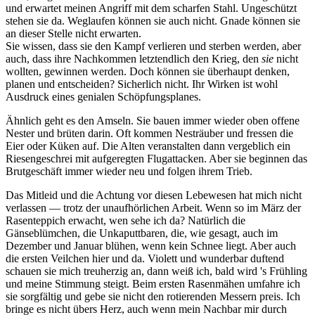
und erwartet meinen Angriff mit dem scharfen Stahl. Ungeschützt
stehen sie da. Weglaufen können sie auch nicht. Gnade können sie
an dieser Stelle nicht erwarten.
Sie wissen, dass sie den Kampf verlieren und sterben werden, aber
auch, dass ihre Nachkommen letztendlich den Krieg, den
sie
nicht
wollten, gewinnen werden. Doch können sie überhaupt denken,
planen und entscheiden? Sicherlich nicht. Ihr Wirken ist wohl
Ausdruck eines genialen Schöpfungsplanes.
Ähnlich geht es den Amseln. Sie bauen immer wieder oben offene
Nester und brüten darin. Oft kommen Nesträuber und fressen die
Eier oder Küken auf. Die Alten veranstalten dann vergeblich ein
Riesengeschrei mit aufgeregten Flugattacken. Aber sie beginnen das
Brutgeschäft immer wieder neu und folgen ihrem Trieb.
Das Mitleid und die Achtung vor diesen Lebewesen hat mich nicht
verlassen — trotz der unaufhörlichen Arbeit. Wenn so im März der
Rasenteppich erwacht, wen sehe ich da? Natürlich die
Gänseblümchen, die Unkaputtbaren, die, wie gesagt, auch im
Dezember und Januar blühen, wenn kein Schnee liegt. Aber auch
die ersten Veilchen hier und da. Violett und wunderbar duftend
schauen sie mich treuherzig an, dann weiß ich, bald wird 's Frühling
und meine Stimmung steigt. Beim ersten Rasenmähen umfahre ich
sie sorgfältig und gebe sie nicht den rotierenden Messern preis. Ich
bringe es nicht übers Herz, auch wenn mein Nachbar mir durch