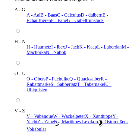
A - G
A - Aal
B - Baas
C - Calculus
D - dalbern
E -
Echauffieren
F - Fähe
G - Gabelfrühstück
H - N
H - Haarnetz
I - Ibex
J - Jach
K - Kaap
L - Laberdan
M -
Machorka
N - Nabob
O - U
O - Obers
P - Pachulke
Q - Quacksalber
R -
Rabattmarke
S - Sabberlatz
T - Tabernakel
U -
Ubiquisten
V - Z
V - Vabanque
W - Wackelpeter
X - Xanthippe
Y -
Yacht
Z - Zabel
️ Maritimes Lexikon
️ Ostpreußen-
Vokabular