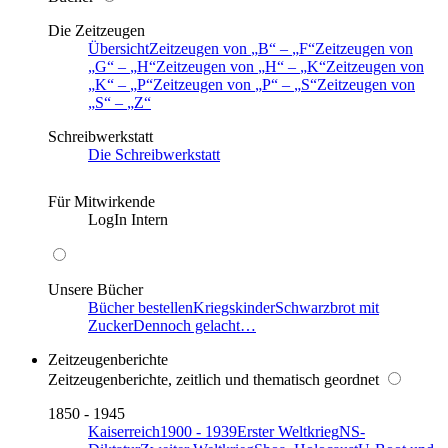
Die Zeitzeugen
Übersicht
Zeitzeugen von
B
–
F
Zeitzeugen von
G
–
H
Zeitzeugen von
H
–
K
Zeitzeugen von
K
–
P
Zeitzeugen von
P
–
S
Zeitzeugen von
S
–
Z
Schreibwerkstatt
Die Schreibwerkstatt
Für Mitwirkende
LogIn Intern
Unsere Bücher
Bücher bestellen
Kriegskinder
Schwarzbrot mit
Zucker
Dennoch gelacht…
Zeitzeugenberichte
Zeitzeugenberichte, zeitlich und thematisch geordnet
1850 - 1945
Kaiserreich
1900 - 1939
Erster Weltkrieg
NS-