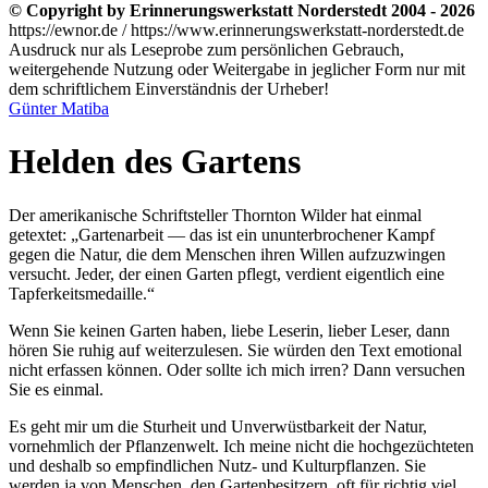
© Copyright by Erinnerungswerkstatt Norderstedt 2004 - 2026
https://ewnor.de / https://www.erinnerungswerkstatt-norderstedt.de
Ausdruck nur als Leseprobe zum persönlichen Gebrauch,
weitergehende Nutzung oder Weitergabe in jeglicher Form nur mit
dem schriftlichem Einverständnis der Urheber!
Günter Matiba
Helden des Gartens
Der amerikanische Schriftsteller Thornton Wilder hat einmal
getextet:
Gartenarbeit — das ist ein ununterbrochener Kampf
gegen die Natur, die dem Menschen ihren Willen aufzuzwingen
versucht. Jeder, der einen Garten pflegt, verdient eigentlich eine
Tapferkeitsmedaille.
Wenn Sie keinen Garten haben, liebe Leserin, lieber Leser, dann
hören Sie ruhig auf weiterzulesen. Sie würden den Text emotional
nicht erfassen können. Oder sollte ich mich irren? Dann versuchen
Sie es einmal.
Es geht mir um die Sturheit und Unverwüstbarkeit der Natur,
vornehmlich der Pflanzenwelt. Ich meine nicht die hochgezüchteten
und deshalb so empfindlichen Nutz- und Kulturpflanzen. Sie
werden ja von Menschen, den Gartenbesitzern, oft für richtig viel