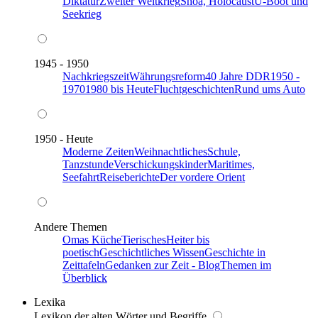
Diktatur
Zweiter Weltkrieg
Shoa, Holocaust
U-Boot und
Seekrieg
1945 - 1950
Nachkriegszeit
Währungsreform
40 Jahre DDR
1950 -
1970
1980 bis Heute
Fluchtgeschichten
Rund ums Auto
1950 - Heute
Moderne Zeiten
Weihnachtliches
Schule,
Tanzstunde
Verschickungskinder
Maritimes,
Seefahrt
Reiseberichte
Der vordere Orient
Andere Themen
Omas Küche
Tierisches
Heiter bis
poetisch
Geschichtliches Wissen
Geschichte in
Zeittafeln
Gedanken zur Zeit - Blog
Themen im
Überblick
Lexika
Lexikon der alten Wörter und Begriffe