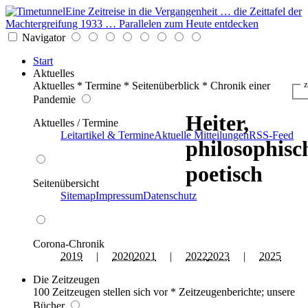
Eine Zeitreise in die Vergangenheit … die Zeittafel der
Machtergreifung 1933 … Parallelen zum Heute entdecken
Navigator
Start
Aktuelles
z
Aktuelles * Termine * Seitenüberblick * Chronik einer
Pandemie
Heiter,
Aktuelles / Termine
Leitartikel & Termine
Aktuelle Mitteilungen
RSS-Feed
philosophisc
poetisch
Seitenübersicht
Sitemap
Impressum
Datenschutz
Corona-Chronik
2019
|
2020
2021
|
2022
2023
|
2025
Die Zeitzeugen
100 Zeitzeugen stellen sich vor * Zeitzeugenberichte; unsere
Bücher