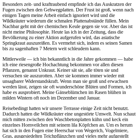
Besonders zeit- und kraftraubend empfinde ich das Auskratzen der
Fugen zwischen den Gehwegplatten. Der Frust ist groß, wenn nach
einigen Tagen meine Arbeit einfach ignoriert wird und die
Wildkräuter wiederum die schmalen Plattenabstände füllen. Mein
Nachbar geht mit der chemischen Keule gegen sie vor. Aber das ist
nicht meine Philosophie. Heute las ich in der Zeitung, dass die
Bevölkerung zu einer Aktion aufgerufen wird, das asiatische
Springkraut auszureißen. Es vermehrt sich, indem es seinen Samen
bis zu sagenhaften 7 Metern weit schleudern kann.
Mittlerweile — ich bin bekanntlich in die Jahre gekommen — habe
ich eine riesengroße Hochachtung bekommen vor allen diesen
Pflanzen, genannt Unkraut. Keiner sät sie, alle töten sie und
versuchen sie auszurotten. Aber sie kommen immer wieder mit
unsagbarer Widerstandskraft. Wenn man sie groß und erwachsen
werden lässt, zeigen sie oft wunderschöne Blüten und Formen, ich
habe es ausprobiert. Meine Gänseblümchen im Rasen blühen in
milden Wintern oft noch im Dezember und Januar.
Reisebedingt hatten wir unsere Terrasse einige Zeit nicht benutzt.
Dadurch hatten die Wildkräuter eine ungestörte Umwelt. Nun schaut
mich mitten zwischen den Waschbetonplatten kühn und keck ein
einzelnes Hornveilchen mit seinem lila Köpfchen an. Um es herum
hat sich in den Fugen eine Heerschar von Wegerich, Vogelmiere,
Gras, ausgesiedelten Teichpflänzchen und vieles mehr aufgestellt