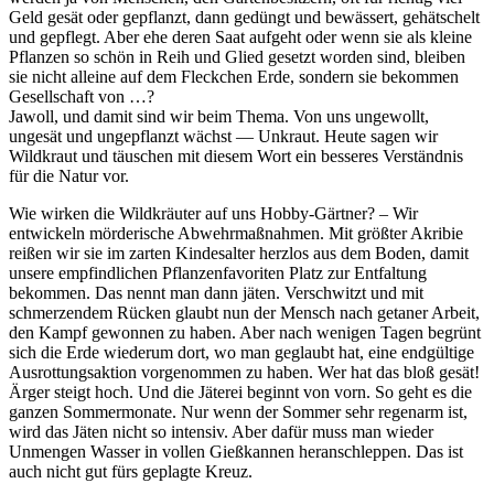
Geld gesät oder gepflanzt, dann gedüngt und bewässert, gehätschelt
und gepflegt. Aber ehe deren Saat aufgeht oder wenn sie als kleine
Pflanzen so schön in Reih und Glied gesetzt worden sind, bleiben
sie nicht alleine auf dem Fleckchen Erde, sondern sie bekommen
Gesellschaft von …?
Jawoll, und damit sind wir beim Thema. Von uns ungewollt,
ungesät und ungepflanzt wächst — Unkraut. Heute sagen wir
Wildkraut und täuschen mit diesem Wort ein besseres Verständnis
für die Natur vor.
Wie wirken die Wildkräuter auf uns Hobby-Gärtner? – Wir
entwickeln mörderische Abwehrmaßnahmen. Mit größter Akribie
reißen wir sie im zarten Kindesalter herzlos aus dem Boden, damit
unsere empfindlichen Pflanzenfavoriten Platz zur Entfaltung
bekommen. Das nennt man dann jäten. Verschwitzt und mit
schmerzendem Rücken glaubt nun der Mensch nach getaner Arbeit,
den Kampf gewonnen zu haben. Aber nach wenigen Tagen begrünt
sich die Erde wiederum dort, wo man geglaubt hat, eine endgültige
Ausrottungsaktion vorgenommen zu haben. Wer hat das bloß gesät!
Ärger steigt hoch. Und die Jäterei beginnt von vorn. So geht es die
ganzen Sommermonate. Nur wenn der Sommer sehr regenarm ist,
wird das Jäten nicht so intensiv. Aber dafür muss man wieder
Unmengen Wasser in vollen Gießkannen heranschleppen. Das ist
auch nicht gut fürs geplagte Kreuz.