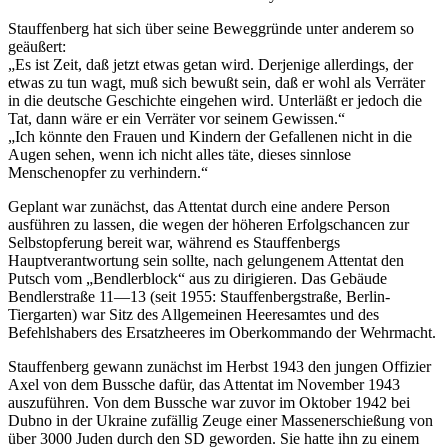
Stauffenberg hat sich über seine Beweggründe unter anderem so
geäußert:
Es ist Zeit, daß jetzt etwas getan wird. Derjenige allerdings, der
etwas zu tun wagt, muß sich bewußt sein, daß er wohl als Verräter
in die deutsche Geschichte eingehen wird. Unterläßt er jedoch die
Tat, dann wäre er ein Verräter vor seinem Gewissen.
Ich könnte den Frauen und Kindern der Gefallenen nicht in die
Augen sehen, wenn ich nicht alles täte, dieses sinnlose
Menschenopfer zu verhindern.
Geplant war zunächst, das Attentat durch eine andere Person
ausführen zu lassen, die wegen der höheren Erfolgschancen zur
Selbstopferung bereit war, während es Stauffenbergs
Hauptverantwortung sein sollte, nach gelungenem Attentat den
Putsch vom
Bendlerblock
aus zu dirigieren. Das Gebäude
Bendlerstraße 11—13 (seit 1955: Stauffenbergstraße, Berlin-
Tiergarten) war Sitz des Allgemeinen Heeresamtes und des
Befehlshabers des Ersatzheeres im Oberkommando der Wehrmacht.
Stauffenberg gewann zunächst im Herbst 1943 den jungen Offizier
Axel von dem Bussche dafür, das Attentat im November 1943
auszuführen. Von dem Bussche war zuvor im Oktober 1942 bei
Dubno in der Ukraine zufällig Zeuge einer Massenerschießung von
über 3000 Juden durch den SD geworden. Sie hatte ihn zu einem