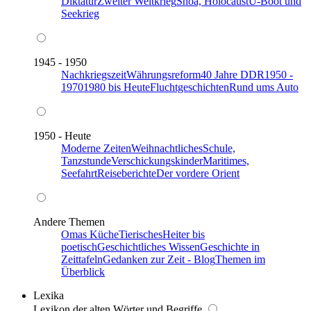
Diktatur
Zweiter Weltkrieg
Shoa, Holocaust
U-Boot und
Seekrieg
1945 - 1950
Nachkriegszeit
Währungsreform
40 Jahre DDR
1950 -
1970
1980 bis Heute
Fluchtgeschichten
Rund ums Auto
1950 - Heute
Moderne Zeiten
Weihnachtliches
Schule,
Tanzstunde
Verschickungskinder
Maritimes,
Seefahrt
Reiseberichte
Der vordere Orient
Andere Themen
Omas Küche
Tierisches
Heiter bis
poetisch
Geschichtliches Wissen
Geschichte in
Zeittafeln
Gedanken zur Zeit - Blog
Themen im
Überblick
Lexika
Lexikon der alten Wörter und Begriffe