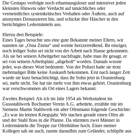
Die Gestapo verfolgte noch erbarmungsloser und intensiver jeden
kleinsten Hinweis oder Verdacht auf tatsächliches oder
vermeintliches systemkritisches Verhalten oder Äußern, auch auf
anonymes Denunzieren hin, und schickte ihre Häscher in den
berüchtigten Ledermänteln aus.
Hierzu drei Beispiele:
Eines Tages besuchte uns eine gute Bekannte meiner Eltern, wir
nannten sie
Oma Zisma
und weinte herzzerreißend. Ihr einziger,
noch lediger Sohn sei nicht von der Arbeit nach Hause gekommen.
Als sie bei seinem Arbeitgeber nachfragte, habe man ihr gesagt, er
sei von seinem Arbeitsplatz
abgeholt
worden. Damals wusste
jeder, was dieses Wort bedeutete. Von der Polizei hatte sie trotz
mehrmaliger Bitte keine Auskunft bekommen. Erst nach langer Zeit
wurde sie kurz benachrichtigt, dass ihr Sohn jetzt in Oranienburg
sei, mehr nicht. Sie hat nie mehr von ihm etwas gehört. Oranienburg
war verschwommen als Ort eines Lagers bekannt.
Zweites Beispiel: Als ich im Jahr 1954 als Werkstudent im
Gussstahlwerk Bochumer Verein A.G. arbeitete, erzählte mir im
Siemens Martin Stahlwerk ein alter Ofenmann folgende Geschichte:
Es war im letzten Kriegsjahr. Wir stachen gerade einen Ofen ab
und der Stahl floss in die Pfanne. Da stürmten zwei Männer in
Ledermänteln die Treppe zur Ofenbühne hoch. Einer meiner
Kollegen sah sie auch, rannte daraufhin zum Geländer, schlüpfte aus