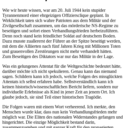
Wie wir heute wissen, war am 20. Juli 1944 kein stupider
Tyrannenmord einer ehrgeizigen Offiziersclique geplant. In
Wirklichkeit taten sich wahre Patrioten aus dem Militär und der
Zivilgesellschaft zusammen, um das mörderische NS-Regime zu
beseitigen und sofort einen Verhandlungsfrieden herbeizuführen.
Denn noch stand kein feindlicher Soldat auf deutschem Boden.
Dazu musste zuallererst der Führer an der Spitze beseitigt werden,
mit dem die Alliierten nach fünf Jahren Krieg mit Millionen Toten
und grauenvollen Zerstörungen nicht mehr verhandelt hätten.
Zum Beseitigen des Diktators war nur das Militär in der Lage.
Was ein gelungenes Attentat für die Weltgeschichte bedeutet hätte,
darüber möchte ich nicht spekulieren. Genau kann das niemand
sagen. Schildern kann ich jedoch, welche Folgen des missglückten
Attentats ich selbst erfahren habe. Selbstverständlich kann ich
keinen historisch/wissenschaftlichen Bericht liefern, sondern nur
individuelle Erlebnisse als Kind in jener Zeit an jenem Ort. Ich
glaube jedoch, sie sind Teil einer historischen Tragödie.
Die Folgen waren mit einem Wort verheerend. Ich merkte, den
Menschen wurde klar, dass nun kein Verhandlungsfrieden mehr
möglich war. Die Eliten des nationalen Widerstandes gefangen und
hingerichtet. Die einzige Möglichkeit bestand darin,
zusammenzustehen und mit ganzer Kraft für den propagierten