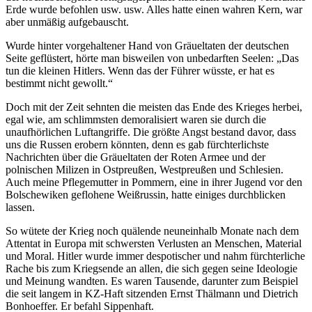
Erde wurde befohlen usw. usw. Alles hatte einen wahren Kern, war
aber unmäßig aufgebauscht.
Wurde hinter vorgehaltener Hand von Gräueltaten der deutschen
Seite geflüstert, hörte man bisweilen von unbedarften Seelen:
Das
tun die kleinen Hitlers. Wenn das der Führer wüsste, er hat es
bestimmt nicht gewollt.
Doch mit der Zeit sehnten die meisten das Ende des Krieges herbei,
egal wie, am schlimmsten demoralisiert waren sie durch die
unaufhörlichen Luftangriffe. Die größte Angst bestand davor, dass
uns die Russen erobern könnten, denn es gab fürchterlichste
Nachrichten über die Gräueltaten der Roten Armee und der
polnischen Milizen in Ostpreußen, Westpreußen und Schlesien.
Auch meine Pflegemutter in Pommern, eine in ihrer Jugend vor den
Bolschewiken geflohene Weißrussin, hatte einiges durchblicken
lassen.
So wütete der Krieg noch quälende neuneinhalb Monate nach dem
Attentat in Europa mit schwersten Verlusten an Menschen, Material
und Moral. Hitler wurde immer despotischer und nahm fürchterliche
Rache bis zum Kriegsende an allen, die sich gegen seine Ideologie
und Meinung wandten. Es waren Tausende, darunter zum Beispiel
die seit langem in KZ-Haft sitzenden Ernst Thälmann und Dietrich
Bonhoeffer. Er befahl Sippenhaft.