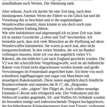
unaufhaltsam nach Westen. Die Stimmung sank.
Aber seltsam. Auch ich dachte für eine Zeit lang, nach dem
misslungenen Attentat: Wenn der Führer so ein Glück hat und die
Vorsehung ihn so beschützt und er die angekündigten
Wunderwaffen einsetzt, dann könnte er uns doch noch zum
versprochenen Endsieg führen.
Wie sehr indoktriniert und abgestumpft ich zu jener Zeit war, habe
ich in meiner Geschichte
Leben und Tod
beschrieben. Ich
bemerkte auch, dass sich viele Menschen an die Hoffnung auf diese
Wunderwaffen klammerten. Sie waren ja auch real, aber nicht
kriegsentscheidend. In den vielen Stunden, die wir im Bunker
verbringen mussten, hörte ich von den angeblich vielen V1-
Raketen, die mit tödlicher Last nach England geschickt wurden. Die
V2 war die schrecklichste Vergeltungswaffe, weil sie als ballistische
Rakete vom Feind nicht abgeschossen werden konnte und große
Verwüstungen im Feindesland angerichtet hatte. Ich hörte von noch
schnelleren Jagdflugzeugen und sogar von Maschinen mit
neuartigem Raketenantrieb. Diese rasten angeblich durch feindliche
Bomberverbände und rammten die B 17, die
fliegenden
Festungen
, oder
sägten
ihre Flügel ab. Auch sollten neuartige
Einmann-U-Boote sehr erfolgreich sein. Der Volkssturm und der
Wehrwolf wurden gegründet, SS- und Waffen-SS-Verbände wurden
als besonders mutige und todesverachtende Truppen hochgepriesen,
der hochüberlegene Königstigerpanzer kam zum Einsatz, verbrannte