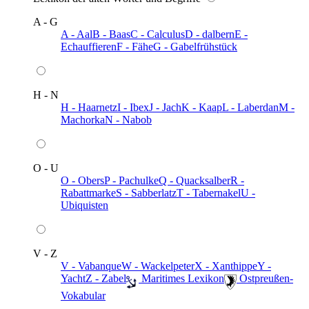
A - G
A - Aal
B - Baas
C - Calculus
D - dalbern
E -
Echauffieren
F - Fähe
G - Gabelfrühstück
H - N
H - Haarnetz
I - Ibex
J - Jach
K - Kaap
L - Laberdan
M -
Machorka
N - Nabob
O - U
O - Obers
P - Pachulke
Q - Quacksalber
R -
Rabattmarke
S - Sabberlatz
T - Tabernakel
U -
Ubiquisten
V - Z
V - Vabanque
W - Wackelpeter
X - Xanthippe
Y -
Yacht
Z - Zabel
️ Maritimes Lexikon
️ Ostpreußen-
Vokabular