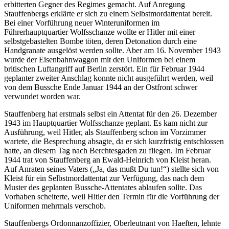
erbitterten Gegner des Regimes gemacht. Auf Anregung
Stauffenbergs erklärte er sich zu einem Selbstmordattentat bereit.
Bei einer Vorführung neuer Winteruniformen im
Führerhauptquartier Wolfsschanze wollte er Hitler mit einer
selbstgebastelten Bombe töten, deren Detonation durch eine
Handgranate ausgelöst werden sollte. Aber am 16. November 1943
wurde der Eisenbahnwaggon mit den Uniformen bei einem
britischen Luftangriff auf Berlin zerstört. Ein für Februar 1944
geplanter zweiter Anschlag konnte nicht ausgeführt werden, weil
von dem Bussche Ende Januar 1944 an der Ostfront schwer
verwundet worden war.
Stauffenberg hat erstmals selbst ein Attentat für den 26. Dezember
1943 im Hauptquartier Wolfsschanze geplant. Es kam nicht zur
Ausführung, weil Hitler, als Stauffenberg schon im Vorzimmer
wartete, die Besprechung absagte, da er sich kurzfristig entschlossen
hatte, an diesem Tag nach Berchtesgaden zu fliegen. Im Februar
1944 trat von Stauffenberg an Ewald-Heinrich von Kleist heran.
Auf Anraten seines Vaters (
Ja, das mußt Du tun!
) stellte sich von
Kleist für ein Selbstmordattentat zur Verfügung, das nach dem
Muster des geplanten Bussche-Attentates ablaufen sollte. Das
Vorhaben scheiterte, weil Hitler den Termin für die Vorführung der
Uniformen mehrmals verschob.
Stauffenbergs Ordonnanzoffizier, Oberleutnant von Haeften, lehnte