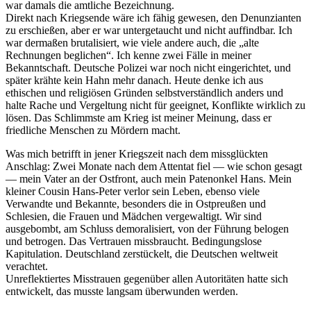
war damals die amtliche Bezeichnung.
Direkt nach Kriegsende wäre ich fähig gewesen, den Denunzianten
zu erschießen, aber er war untergetaucht und nicht auffindbar. Ich
war dermaßen brutalisiert, wie viele andere auch, die
alte
Rechnungen beglichen
. Ich kenne zwei Fälle in meiner
Bekanntschaft. Deutsche Polizei war noch nicht eingerichtet, und
später krähte kein Hahn mehr danach. Heute denke ich aus
ethischen und religiösen Gründen selbstverständlich anders und
halte Rache und Vergeltung nicht für geeignet, Konflikte wirklich zu
lösen. Das Schlimmste am Krieg ist meiner Meinung, dass er
friedliche Menschen zu Mördern macht.
Was mich betrifft in jener Kriegszeit nach dem missglückten
Anschlag: Zwei Monate nach dem Attentat fiel — wie schon gesagt
— mein Vater an der Ostfront, auch mein Patenonkel Hans. Mein
kleiner Cousin Hans-Peter verlor sein Leben, ebenso viele
Verwandte und Bekannte, besonders die in Ostpreußen und
Schlesien, die Frauen und Mädchen vergewaltigt. Wir sind
ausgebombt, am Schluss demoralisiert, von der Führung belogen
und betrogen. Das Vertrauen missbraucht. Bedingungslose
Kapitulation. Deutschland zerstückelt, die Deutschen weltweit
verachtet.
Unreflektiertes Misstrauen gegenüber allen Autoritäten hatte sich
entwickelt, das musste langsam überwunden werden.