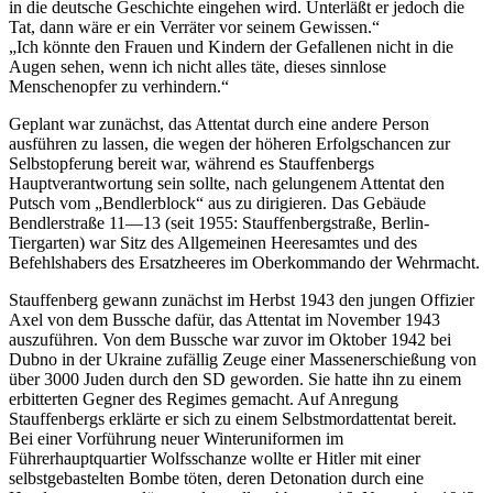
in die deutsche Geschichte eingehen wird. Unterläßt er jedoch die
Tat, dann wäre er ein Verräter vor seinem Gewissen.
Ich könnte den Frauen und Kindern der Gefallenen nicht in die
Augen sehen, wenn ich nicht alles täte, dieses sinnlose
Menschenopfer zu verhindern.
Geplant war zunächst, das Attentat durch eine andere Person
ausführen zu lassen, die wegen der höheren Erfolgschancen zur
Selbstopferung bereit war, während es Stauffenbergs
Hauptverantwortung sein sollte, nach gelungenem Attentat den
Putsch vom
Bendlerblock
aus zu dirigieren. Das Gebäude
Bendlerstraße 11—13 (seit 1955: Stauffenbergstraße, Berlin-
Tiergarten) war Sitz des Allgemeinen Heeresamtes und des
Befehlshabers des Ersatzheeres im Oberkommando der Wehrmacht.
Stauffenberg gewann zunächst im Herbst 1943 den jungen Offizier
Axel von dem Bussche dafür, das Attentat im November 1943
auszuführen. Von dem Bussche war zuvor im Oktober 1942 bei
Dubno in der Ukraine zufällig Zeuge einer Massenerschießung von
über 3000 Juden durch den SD geworden. Sie hatte ihn zu einem
erbitterten Gegner des Regimes gemacht. Auf Anregung
Stauffenbergs erklärte er sich zu einem Selbstmordattentat bereit.
Bei einer Vorführung neuer Winteruniformen im
Führerhauptquartier Wolfsschanze wollte er Hitler mit einer
selbstgebastelten Bombe töten, deren Detonation durch eine