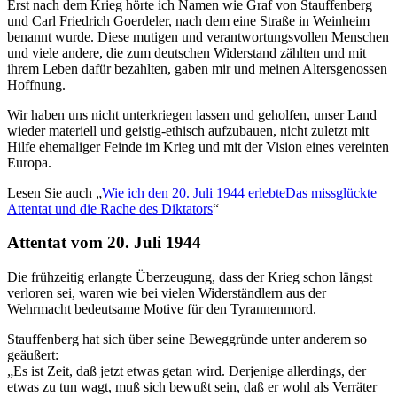
Erst nach dem Krieg hörte ich Namen wie Graf von Stauffenberg
und Carl Friedrich Goerdeler, nach dem eine Straße in Weinheim
benannt wurde. Diese mutigen und verantwortungsvollen Menschen
und viele andere, die zum deutschen Widerstand zählten und mit
ihrem Leben dafür bezahlten, gaben mir und meinen Altersgenossen
Hoffnung.
Wir haben uns nicht unterkriegen lassen und geholfen, unser Land
wieder materiell und geistig-ethisch aufzubauen, nicht zuletzt mit
Hilfe ehemaliger Feinde im Krieg und mit der Vision eines vereinten
Europa.
Lesen Sie auch
Wie ich den 20. Juli 1944 erlebte
Das missglückte
Attentat und die Rache des Diktators
Attentat vom 20. Juli 1944
Die frühzeitig erlangte Überzeugung, dass der Krieg schon längst
verloren sei, waren wie bei vielen Widerständlern aus der
Wehrmacht bedeutsame Motive für den Tyrannenmord.
Stauffenberg hat sich über seine Beweggründe unter anderem so
geäußert:
Es ist Zeit, daß jetzt etwas getan wird. Derjenige allerdings, der
etwas zu tun wagt, muß sich bewußt sein, daß er wohl als Verräter