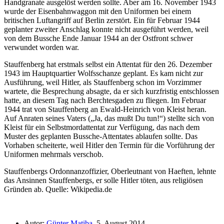
Handgranate ausgelöst werden sollte. Aber am 16. November 1943
wurde der Eisenbahnwaggon mit den Uniformen bei einem
britischen Luftangriff auf Berlin zerstört. Ein für Februar 1944
geplanter zweiter Anschlag konnte nicht ausgeführt werden, weil
von dem Bussche Ende Januar 1944 an der Ostfront schwer
verwundet worden war.
Stauffenberg hat erstmals selbst ein Attentat für den 26. Dezember
1943 im Hauptquartier Wolfsschanze geplant. Es kam nicht zur
Ausführung, weil Hitler, als Stauffenberg schon im Vorzimmer
wartete, die Besprechung absagte, da er sich kurzfristig entschlossen
hatte, an diesem Tag nach Berchtesgaden zu fliegen. Im Februar
1944 trat von Stauffenberg an Ewald-Heinrich von Kleist heran.
Auf Anraten seines Vaters (
Ja, das mußt Du tun!
) stellte sich von
Kleist für ein Selbstmordattentat zur Verfügung, das nach dem
Muster des geplanten Bussche-Attentates ablaufen sollte. Das
Vorhaben scheiterte, weil Hitler den Termin für die Vorführung der
Uniformen mehrmals verschob.
Stauffenbergs Ordonnanzoffizier, Oberleutnant von Haeften, lehnte
das Ansinnen Stauffenbergs, er solle Hitler töten, aus religiösen
Gründen ab.
Quelle: Wikipedia.de
Autor:
Günter Matiba
, 5. August 2014