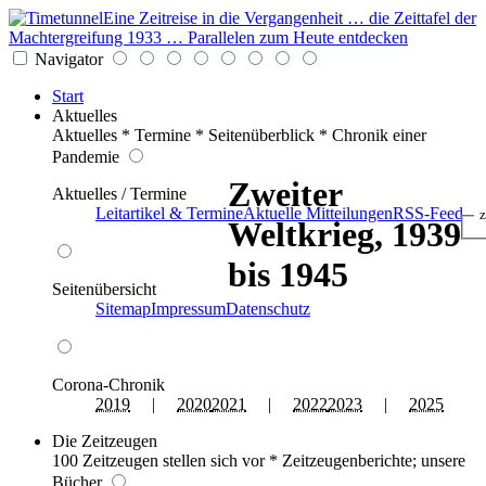
Eine Zeitreise in die Vergangenheit … die Zeittafel der
Machtergreifung 1933 … Parallelen zum Heute entdecken
Navigator
Start
Aktuelles
Aktuelles * Termine * Seitenüberblick * Chronik einer
Pandemie
Zweiter
Aktuelles / Termine
Leitartikel & Termine
Aktuelle Mitteilungen
RSS-Feed
z
Weltkrieg, 1939
bis 1945
Seitenübersicht
Sitemap
Impressum
Datenschutz
Corona-Chronik
2019
|
2020
2021
|
2022
2023
|
2025
Die Zeitzeugen
100 Zeitzeugen stellen sich vor * Zeitzeugenberichte; unsere
Bücher