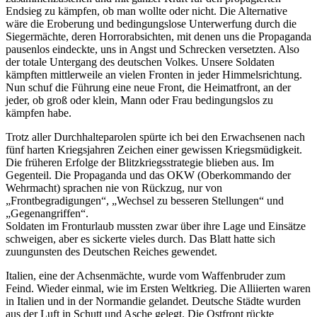
Endsieg zu kämpfen, ob man wollte oder nicht. Die Alternative
wäre die Eroberung und bedingungslose Unterwerfung durch die
Siegermächte, deren Horrorabsichten, mit denen uns die Propaganda
pausenlos eindeckte, uns in Angst und Schrecken versetzten. Also
der totale Untergang des deutschen Volkes. Unsere Soldaten
kämpften mittlerweile an vielen Fronten in jeder Himmelsrichtung.
Nun schuf die Führung eine neue Front, die Heimatfront, an der
jeder, ob groß oder klein, Mann oder Frau bedingungslos zu
kämpfen habe.
Trotz aller Durchhalteparolen spürte ich bei den Erwachsenen nach
fünf harten Kriegsjahren Zeichen einer gewissen Kriegsmüdigkeit.
Die früheren Erfolge der Blitzkriegsstrategie blieben aus. Im
Gegenteil. Die Propaganda und das OKW (Oberkommando der
Wehrmacht) sprachen nie von Rückzug, nur von
Frontbegradigungen
,
Wechsel zu besseren Stellungen
und
Gegenangriffen
.
Soldaten im Fronturlaub mussten zwar über ihre Lage und Einsätze
schweigen, aber es sickerte vieles durch. Das Blatt hatte sich
zuungunsten des Deutschen Reiches gewendet.
Italien, eine der Achsenmächte, wurde vom Waffenbruder zum
Feind. Wieder einmal, wie im Ersten Weltkrieg. Die Alliierten waren
in Italien und in der Normandie gelandet. Deutsche Städte wurden
aus der Luft in Schutt und Asche gelegt. Die Ostfront rückte