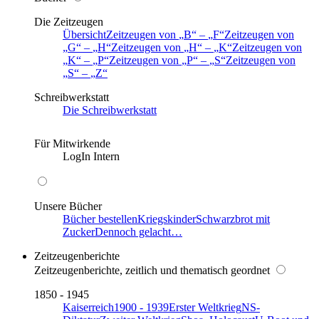
Die Zeitzeugen
Übersicht
Zeitzeugen von
B
–
F
Zeitzeugen von
G
–
H
Zeitzeugen von
H
–
K
Zeitzeugen von
K
–
P
Zeitzeugen von
P
–
S
Zeitzeugen von
S
–
Z
Schreibwerkstatt
Die Schreibwerkstatt
Für Mitwirkende
LogIn Intern
Unsere Bücher
Bücher bestellen
Kriegskinder
Schwarzbrot mit
Zucker
Dennoch gelacht…
Zeitzeugenberichte
Zeitzeugenberichte, zeitlich und thematisch geordnet
1850 - 1945
Kaiserreich
1900 - 1939
Erster Weltkrieg
NS-