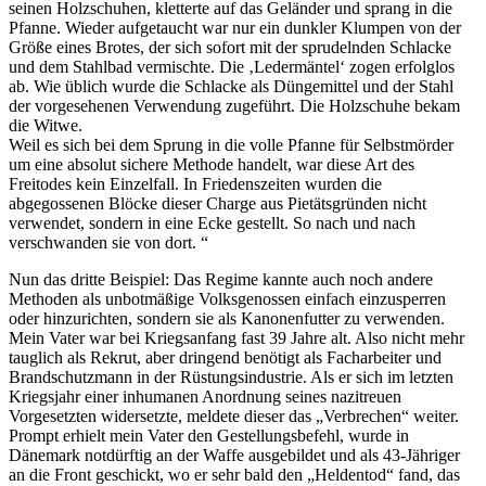
seinen Holzschuhen, kletterte auf das Geländer und sprang in die
Pfanne. Wieder aufgetaucht war nur ein dunkler Klumpen von der
Größe eines Brotes, der sich sofort mit der sprudelnden Schlacke
und dem Stahlbad vermischte. Die
Ledermäntel
zogen erfolglos
ab. Wie üblich wurde die Schlacke als Düngemittel und der Stahl
der vorgesehenen Verwendung zugeführt. Die Holzschuhe bekam
die Witwe.
Weil es sich bei dem Sprung in die volle Pfanne für Selbstmörder
um eine absolut sichere Methode handelt, war diese Art des
Freitodes kein Einzelfall. In Friedenszeiten wurden die
abgegossenen Blöcke dieser Charge aus Pietätsgründen nicht
verwendet, sondern in eine Ecke gestellt. So nach und nach
verschwanden sie von dort.
Nun das dritte Beispiel: Das Regime kannte auch noch andere
Methoden als unbotmäßige Volksgenossen einfach einzusperren
oder hinzurichten, sondern sie als Kanonenfutter zu verwenden.
Mein Vater war bei Kriegsanfang fast 39 Jahre alt. Also nicht mehr
tauglich als Rekrut, aber dringend benötigt als Facharbeiter und
Brandschutzmann in der Rüstungsindustrie. Als er sich im letzten
Kriegsjahr einer inhumanen Anordnung seines nazitreuen
Vorgesetzten widersetzte, meldete dieser das
Verbrechen
weiter.
Prompt erhielt mein Vater den Gestellungsbefehl, wurde in
Dänemark notdürftig an der Waffe ausgebildet und als 43-Jähriger
an die Front geschickt, wo er sehr bald den
Heldentod
fand, das