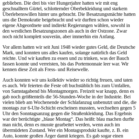
geblieben. Die drei bis vier Hungerjahre hatten wir mit eng
geschnalltem Gürtel, schlotternder Oberbekleidung und starkem
Überlebenswillen hinter uns gebracht. Die Besatzungsmächte hatten
uns die Demokratie beigebracht und wir durften schon wieder
eigene Abgeordnete und indirekt Regierungen wählen, sowohl in
den westlichen Besatzungszonen als auch in der Ostzone. Zwar
noch nicht komplett souverän, aber immerhin ein Anfang.
Vor allem hatten wir seit Juni 1948 wieder gutes Geld, die Deutsche
Mark, und konnten uns alles kaufen, solange natürlich das Geld
reichte. Und wir kauften zu essen und zu trinken, was der Bauch
fassen konnte und verreisten, bis das Portemonnaie leer war. Wir
kennen diese Zeit als Fress- und Reisewelle.
Auch konnten wir uns kollektiv wieder so richtig freuen, und taten
es auch. Wir feierten die Feste oft buchstäblich bis zum Umfallen,
von Samstagabend bis Montagmorgen. Freizeit war knapp, denn es
gab noch größtenteils die 56-Stunden-Woche in der Industrie. Bei
vielen blieb am Wochenende der Schlafanzug unbenutzt und die, die
montags zur 6-Uhr-Schicht erscheinen mussten, wechselten gegen 5
Uhr den Sonntagsanzug gegen die Straßenkleidung. Das Ergebnis
war der berüchtigte
blaue Montag
. Das heißt: blau machen durfte
man nicht, denn es musste gearbeitet werden, wenn auch im
übermüdeten Zustand. Wer ein Montagsprodukt kaufte, z. B. ein
Auto, konnte großen Ärger damit kriegen. Es gab sogar einen