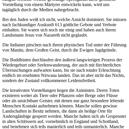
Vorstellung von einem Märtyrer entwickeln kann, wird uns
tagtäglich durch die Medien nahegebracht.
Bei den Juden weiß ich nicht, welche Ansicht dominiert. Sie müssen
nach fachkundiger Auskunft 613 göttliche Gebote und Verbote
einhalten. Sie waren sich noch nie einig und haben auch ihrem
Landsmann Jesus von Nazareth nicht geglaubt.
Die Indianer pirschen nach ihrem physischen Tod unter der Führung
von Manitu, dem Großen Geist, durch die Ewigen Jagdgründe.
Die Buddhisten durchlaufen den äußerst langwierigen Prozess der
Wiedergeburt oder Seelenwanderung, der auch mit fürchterlichen
Überraschungen aufwarten kann, bis sie nach totaler Erleuchtung
endlich im ersehnten Nirwana landen. Das ist aber nicht das Nichts,
sondern der Zustand vollkommener Leidensfreiheit.
Die kreativsten Vorstellungen hegen die Animisten. Deren Toten
existieren weiter als Tiere oder Pflanzen oder Berge oder Flüsse
oder als unsichtbare Geister, mit denen nur ganz besondere lebende
Menschen Kontakt aufnehmen können. Manche sollen gewisse
Landschaften in Besitz nehmen, die dann als heilige Orte für
Andersgläubige gesperrt werden. Manche halten sich als Gespenster
in alten Schlössern auf, vornehmlich in England und Schottland,
und benehmen sich teils manierlich und teils unmanierlich. Manche