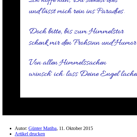
Ich hoffe nun, Du siehest dies
und lässt mich rein ins Paradies.
Doch bitte, bis zum Himmelstor
schenk mir den Frohsinn und Humor
Von allen Himmelssachen
wünsch' ich: lass Deine Engel lache
Autor:
Günter Matiba
, 11. Oktober 2015
Artikel drucken