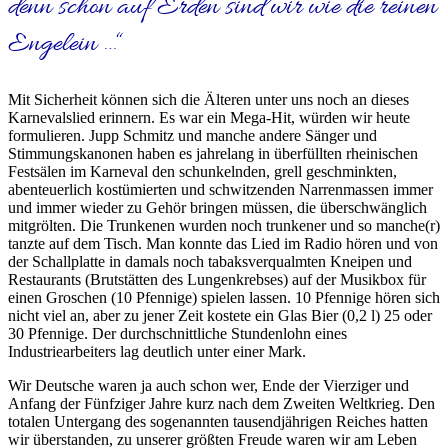
denn schon auf Erden sind wir wie die reinen
Engelein …
Mit Sicherheit können sich die Älteren unter uns noch an dieses
Karnevalslied erinnern. Es war ein Mega-Hit, würden wir heute
formulieren. Jupp Schmitz und manche andere Sänger und
Stimmungskanonen haben es jahrelang in überfüllten rheinischen
Festsälen im Karneval den schunkelnden, grell geschminkten,
abenteuerlich kostümierten und schwitzenden Narrenmassen immer
und immer wieder zu Gehör bringen müssen, die überschwänglich
mitgrölten. Die Trunkenen wurden noch trunkener und so manche(r)
tanzte auf dem Tisch. Man konnte das Lied im Radio hören und von
der Schallplatte in damals noch tabaksverqualmten Kneipen und
Restaurants (Brutstätten des Lungenkrebses) auf der Musikbox für
einen Groschen (10 Pfennige) spielen lassen. 10 Pfennige hören sich
nicht viel an, aber zu jener Zeit kostete ein Glas Bier (0,2 l) 25 oder
30 Pfennige. Der durchschnittliche Stundenlohn eines
Industriearbeiters lag deutlich unter einer Mark.
Wir Deutsche waren ja auch schon wer, Ende der Vierziger und
Anfang der Fünfziger Jahre kurz nach dem Zweiten Weltkrieg. Den
totalen Untergang des sogenannten tausendjährigen Reiches hatten
wir überstanden, zu unserer größten Freude waren wir am Leben