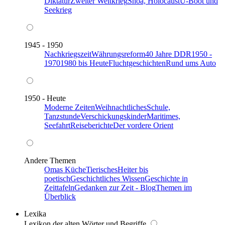
Diktatur
Zweiter Weltkrieg
Shoa, Holocaust
U-Boot und
Seekrieg
1945 - 1950
Nachkriegszeit
Währungsreform
40 Jahre DDR
1950 -
1970
1980 bis Heute
Fluchtgeschichten
Rund ums Auto
1950 - Heute
Moderne Zeiten
Weihnachtliches
Schule,
Tanzstunde
Verschickungskinder
Maritimes,
Seefahrt
Reiseberichte
Der vordere Orient
Andere Themen
Omas Küche
Tierisches
Heiter bis
poetisch
Geschichtliches Wissen
Geschichte in
Zeittafeln
Gedanken zur Zeit - Blog
Themen im
Überblick
Lexika
Lexikon der alten Wörter und Begriffe