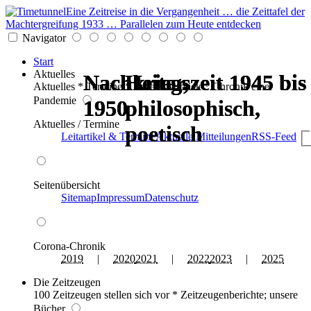
Eine Zeitreise in die Vergangenheit … die Zeittafel der
Machtergreifung 1933 … Parallelen zum Heute entdecken
Navigator
Start
Aktuelles
Nachkriegszeit 1945 bis
Nachkriegszeit 1945 bis
Nachkriegszeit 1945 bis
Nachkriegszeit 1945 bis
Heiter,
Heiter,
Aktuelles * Termine * Seitenüberblick * Chronik einer
Pandemie
1950
1950
1950
1950
philosophisch,
philosophisch,
Aktuelles / Termine
poetisch
poetisch
Leitartikel & Termine
Aktuelle Mitteilungen
RSS-Feed
Seitenübersicht
Sitemap
Impressum
Datenschutz
Corona-Chronik
2019
|
2020
2021
|
2022
2023
|
2025
Die Zeitzeugen
100 Zeitzeugen stellen sich vor * Zeitzeugenberichte; unsere
Bücher