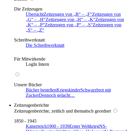
Die Zeitzeugen
Übersicht
Zeitzeugen von
B
–
F
Zeitzeugen von
G
–
H
Zeitzeugen von
H
–
K
Zeitzeugen von
K
–
P
Zeitzeugen von
P
–
S
Zeitzeugen von
S
–
Z
Schreibwerkstatt
Die Schreibwerkstatt
Für Mitwirkende
LogIn Intern
Unsere Bücher
Bücher bestellen
Kriegskinder
Schwarzbrot mit
Zucker
Dennoch gelacht…
Zeitzeugenberichte
Zeitzeugenberichte, zeitlich und thematisch geordnet
1850 - 1945
Kaiserreich
1900 - 1939
Erster Weltkrieg
NS-