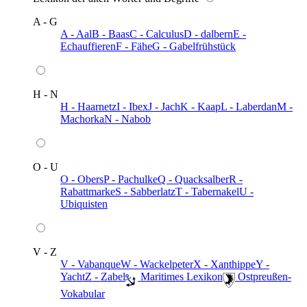
A - G
A - Aal
B - Baas
C - Calculus
D - dalbern
E -
Echauffieren
F - Fähe
G - Gabelfrühstück
H - N
H - Haarnetz
I - Ibex
J - Jach
K - Kaap
L - Laberdan
M -
Machorka
N - Nabob
O - U
O - Obers
P - Pachulke
Q - Quacksalber
R -
Rabattmarke
S - Sabberlatz
T - Tabernakel
U -
Ubiquisten
V - Z
V - Vabanque
W - Wackelpeter
X - Xanthippe
Y -
Yacht
Z - Zabel
️ Maritimes Lexikon
️ Ostpreußen-
Vokabular