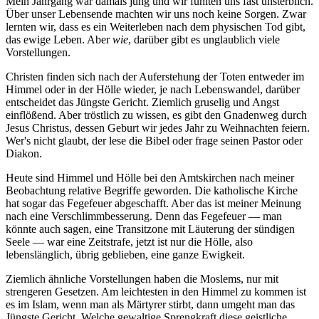
Mein Jahrgang war damals jung und wir fühlten uns fast unsterblich.
Über unser Lebensende machten wir uns noch keine Sorgen. Zwar
lernten wir, dass es ein Weiterleben nach dem physischen Tod gibt,
das ewige Leben. Aber
wie
, darüber gibt es unglaublich viele
Vorstellungen.
Christen finden sich nach der Auferstehung der Toten entweder im
Himmel oder in der Hölle wieder, je nach Lebenswandel, darüber
entscheidet das Jüngste Gericht. Ziemlich gruselig und Angst
einflößend. Aber tröstlich zu wissen, es gibt den Gnadenweg durch
Jesus Christus, dessen Geburt wir jedes Jahr zu Weihnachten feiern.
Wer's nicht glaubt, der lese die Bibel oder frage seinen Pastor oder
Diakon.
Heute sind Himmel und Hölle bei den Amtskirchen nach meiner
Beobachtung relative Begriffe geworden. Die katholische Kirche
hat sogar das Fegefeuer abgeschafft. Aber das ist meiner Meinung
nach eine Verschlimmbesserung. Denn das Fegefeuer — man
könnte auch sagen, eine Transitzone mit Läuterung der sündigen
Seele — war eine Zeitstrafe, jetzt ist nur die Hölle, also
lebenslänglich, übrig geblieben, eine ganze Ewigkeit.
Ziemlich ähnliche Vorstellungen haben die Moslems, nur mit
strengeren Gesetzen. Am leichtesten in den Himmel zu kommen ist
es im Islam, wenn man als Märtyrer stirbt, dann umgeht man das
Jüngste Gericht. Welche gewaltige Sprengkraft diese geistliche