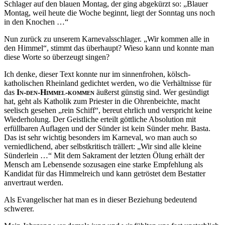
Schlager auf den blauen Montag, der ging abgekürzt so:
Blauer
Montag, weil heute die Woche beginnt, liegt der Sonntag uns noch
in den Knochen …
Nun zurück zu unserem Karnevalsschlager.
Wir kommen alle in
den Himmel
, stimmt das überhaupt? Wieso kann und konnte man
diese Worte so überzeugt singen?
Ich denke, dieser Text konnte nur im sinnenfrohen, kölsch-
katholischen Rheinland gedichtet werden, wo die Verhältnisse für
das
In-den-Himmel-kommen
äußerst günstig sind. Wer gesündigt
hat, geht als Katholik zum Priester in die Ohrenbeichte, macht
seelisch gesehen
rein Schiff
, bereut ehrlich und verspricht keine
Wiederholung. Der Geistliche erteilt göttliche Absolution mit
erfüllbaren Auflagen und der Sünder ist kein Sünder mehr. Basta.
Das ist sehr wichtig besonders im Karneval, wo man auch so
verniedlichend, aber selbstkritisch trällert:
Wir sind alle kleine
Sünderlein …
Mit dem Sakrament der letzten Ölung erhält der
Mensch am Lebensende sozusagen eine starke Empfehlung als
Kandidat für das Himmelreich und kann getröstet dem Bestatter
anvertraut werden.
Als Evangelischer hat man es in dieser Beziehung bedeutend
schwerer.