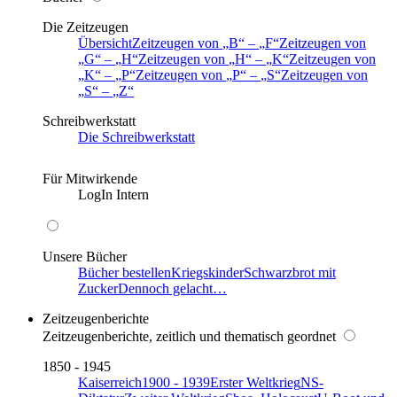
Die Zeitzeugen
Übersicht
Zeitzeugen von
B
–
F
Zeitzeugen von
G
–
H
Zeitzeugen von
H
–
K
Zeitzeugen von
K
–
P
Zeitzeugen von
P
–
S
Zeitzeugen von
S
–
Z
Schreibwerkstatt
Die Schreibwerkstatt
Für Mitwirkende
LogIn Intern
Unsere Bücher
Bücher bestellen
Kriegskinder
Schwarzbrot mit
Zucker
Dennoch gelacht…
Zeitzeugenberichte
Zeitzeugenberichte, zeitlich und thematisch geordnet
1850 - 1945
Kaiserreich
1900 - 1939
Erster Weltkrieg
NS-