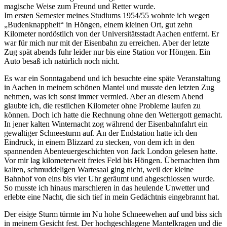
magische Weise zum Freund und Retter wurde.
Im ersten Semester meines Studiums 1954/55 wohnte ich wegen
Budenknappheit
in Höngen, einem kleinen Ort, gut zehn
Kilometer nordöstlich von der Universitätsstadt Aachen entfernt. Er
war für mich nur mit der Eisenbahn zu erreichen. Aber der letzte
Zug spät abends fuhr leider nur bis eine Station
vor
Höngen. Ein
Auto besaß ich natürlich noch nicht.
Es war ein Sonntagabend und ich besuchte eine späte Veranstaltung
in Aachen in meinem schönen Mantel und musste den letzten Zug
nehmen, was ich sonst immer vermied. Aber an diesem Abend
glaubte ich, die restlichen Kilometer ohne Probleme laufen zu
können. Doch ich hatte die Rechnung ohne den Wettergott gemacht.
In jener kalten Winternacht zog während der Eisenbahnfahrt ein
gewaltiger Schneesturm auf. An der Endstation hatte ich den
Eindruck, in einem Blizzard zu stecken, von dem ich in den
spannenden Abenteuergeschichten von Jack London gelesen hatte.
Vor mir lag kilometerweit freies Feld bis Höngen. Übernachten ihm
kalten, schmuddeligen Wartesaal ging nicht, weil der kleine
Bahnhof von eins bis vier Uhr geräumt und abgeschlossen wurde.
So musste ich hinaus marschieren in das heulende Unwetter und
erlebte eine Nacht, die sich tief in mein Gedächtnis eingebrannt hat.
Der eisige Sturm türmte im Nu hohe Schneewehen auf und biss sich
in meinem Gesicht fest. Der hochgeschlagene Mantelkragen und die