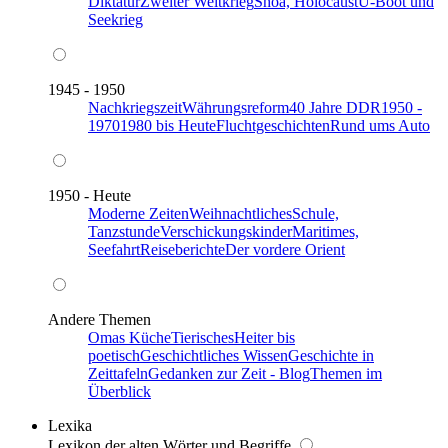
Diktatur
Zweiter Weltkrieg
Shoa, Holocaust
U-Boot und
Seekrieg
1945 - 1950
Nachkriegszeit
Währungsreform
40 Jahre DDR
1950 -
1970
1980 bis Heute
Fluchtgeschichten
Rund ums Auto
1950 - Heute
Moderne Zeiten
Weihnachtliches
Schule,
Tanzstunde
Verschickungskinder
Maritimes,
Seefahrt
Reiseberichte
Der vordere Orient
Andere Themen
Omas Küche
Tierisches
Heiter bis
poetisch
Geschichtliches Wissen
Geschichte in
Zeittafeln
Gedanken zur Zeit - Blog
Themen im
Überblick
Lexika
Lexikon der alten Wörter und Begriffe