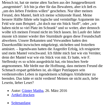
Mensch ist, hat sie meine alten Sachen aus der Junggesellenzeit
ausgemistet
. Ich bin ja eher für das Bewahren, aber ich ließ es
um des lieben Friedens willen
geschehen. Nur über meinen
Freund, den Mantel, hielt ich meine schützende Hand. Meine
bessere Hälfte führte sehr logische und vernünftige Argumente ins
Feld wie zum Beispiel:
Ist doch nur ein Stück Stoff
, oder
wir
haben nicht so viel Platz im Schrank
und so weiter, aber dennoch
wollte ich meinen Freund nicht im Stich lassen. Im Laufe der Jahre
musste ich immer wieder ihre Sturmläufe gegen diese Freundschaft
abwehren. Unsere Bekannten und Verwandten hatten den
Dauerkonflikt inzwischen mitgekriegt, stichelten und frotzelten
amüsiert. – Irgendwann hatten die Angreifer Erfolg, ich resignierte
und mein Mantel verschwand. Ich fühlte mich fast wie ein Verräter,
denn der Mantel war wie ein Stück von mir. Er hatte, wie F.
Steffensky es so schön ausgedrückt hat, ein bisschen Seele
angenommen. Mir bleibt nur die Hoffnung, dass meinem Freund die
Schmach erspart geblieben ist, als öliger Putzlappen sein
verdienstvolles Leben in irgendeinem schäbigen Abfalleimer zu
beenden. Das hätte er nicht verdient! Meinen sie nicht auch, liebe
Leserin, lieber Leser?
Autor:
Günter Matiba
, 26. März 2016
Artikel drucken
Seitenanfang