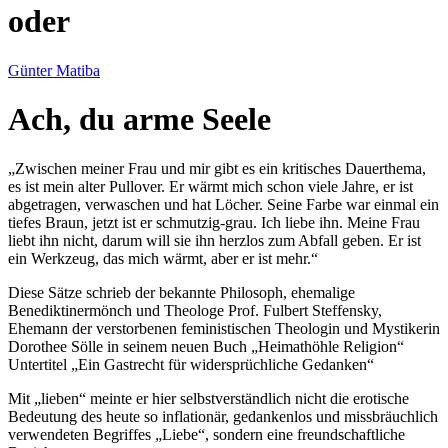
oder
Günter Matiba
Ach, du arme Seele
Zwischen meiner Frau und mir gibt es ein kritisches Dauerthema,
es ist mein alter Pullover. Er wärmt mich schon viele Jahre, er ist
abgetragen, verwaschen und hat Löcher. Seine Farbe war einmal ein
tiefes Braun, jetzt ist er schmutzig-grau. Ich liebe ihn. Meine Frau
liebt ihn nicht, darum will sie ihn herzlos zum Abfall geben. Er ist
ein Werkzeug, das mich wärmt, aber er ist mehr.
Diese Sätze schrieb der bekannte Philosoph, ehemalige
Benediktinermönch und Theologe Prof. Fulbert Steffensky,
Ehemann der verstorbenen feministischen Theologin und Mystikerin
Dorothee Sölle in seinem neuen Buch
Heimathöhle Religion
Untertitel
Ein Gastrecht für widersprüchliche Gedanken
Mit
lieben
meinte er hier selbstverständlich nicht die erotische
Bedeutung des heute so inflationär, gedankenlos und missbräuchlich
verwendeten Begriffes
Liebe
, sondern eine freundschaftliche