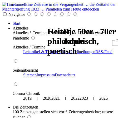
Eine Zeitreise in die Vergangenheit … die Zeittafel der
Machtergreifung 1933 … Parallelen zum Heute entdecken
Navigator
Start
Aktuelles
Heiter,
Heiter,
Die 50er - 70er
Die 50er - 70er
Die 50er - 70er
Die 50er - 70er
Aktuelles * Termine * Seitenüberblick * Chronik einer
Pandemie
philosophisch,
philosophisch,
Jahre
Jahre
Jahre
Jahre
z
Aktuelles / Termine
poetisch
poetisch
Leitartikel & Termine
Aktuelle Mitteilungen
RSS-Feed
Seitenübersicht
Sitemap
Impressum
Datenschutz
Corona-Chronik
2019
|
2020
2021
|
2022
2023
|
2025
Die Zeitzeugen
100 Zeitzeugen stellen sich vor * Zeitzeugenberichte; unsere
Bücher