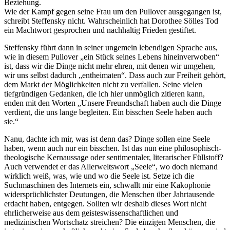
Beziehung.
Wie der Kampf gegen seine Frau um den Pullover ausgegangen ist,
schreibt Steffensky nicht. Wahrscheinlich hat Dorothee Sölles Tod
ein Machtwort gesprochen und nachhaltig Frieden gestiftet.
Steffensky führt dann in seiner ungemein lebendigen Sprache aus,
wie in diesem Pullover
ein Stück seines Lebens hineinverwoben
ist, dass wir die Dinge nicht mehr ehren, mit denen wir umgehen,
wir uns selbst dadurch
entheimaten
. Dass auch zur Freiheit gehört,
dem Markt der Möglichkeiten nicht zu verfallen. Seine vielen
tiefgründigen Gedanken, die ich hier unmöglich zitieren kann,
enden mit den Worten
Unsere Freundschaft haben auch die Dinge
verdient, die uns lange begleiten. Ein bisschen Seele haben auch
sie.
Nanu, dachte ich mir, was ist denn das? Dinge sollen eine Seele
haben, wenn auch nur ein bisschen. Ist das nun eine philosophisch-
theologische Kernaussage oder sentimentaler, literarischer Füllstoff?
Auch verwendet er das Allerweltswort
Seele
, wo doch niemand
wirklich weiß, was, wie und wo die Seele ist. Setze ich die
Suchmaschinen des Internets ein, schwallt mir eine Kakophonie
widersprüchlichster Deutungen, die Menschen über Jahrtausende
erdacht haben, entgegen. Sollten wir deshalb dieses Wort nicht
ehrlicherweise aus dem geisteswissenschaftlichen und
medizinischen Wortschatz streichen? Die einzigen Menschen, die