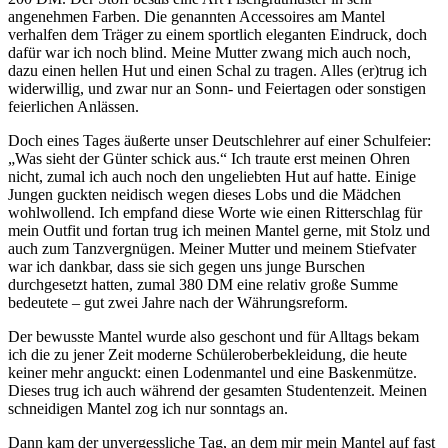
angenehmen Farben. Die genannten Accessoires am Mantel
verhalfen dem Träger zu einem sportlich eleganten Eindruck, doch
dafür war ich noch blind. Meine Mutter zwang mich auch noch,
dazu einen hellen Hut und einen Schal zu tragen. Alles (er)trug ich
widerwillig, und zwar nur an Sonn- und Feiertagen oder sonstigen
feierlichen Anlässen.
Doch eines Tages äußerte unser Deutschlehrer auf einer Schulfeier:
Was sieht der Günter schick aus.
Ich traute erst meinen Ohren
nicht, zumal ich auch noch den ungeliebten Hut auf hatte. Einige
Jungen guckten neidisch wegen dieses Lobs und die Mädchen
wohlwollend. Ich empfand diese Worte wie einen Ritterschlag für
mein Outfit und fortan trug ich meinen Mantel gerne, mit Stolz und
auch zum Tanzvergnügen. Meiner Mutter und meinem Stiefvater
war ich dankbar, dass sie sich gegen uns junge Burschen
durchgesetzt hatten, zumal 380 DM eine relativ große Summe
bedeutete – gut zwei Jahre nach der Währungsreform.
Der bewusste Mantel wurde also geschont und für Alltags bekam
ich die zu jener Zeit moderne Schüleroberbekleidung, die heute
keiner mehr anguckt: einen Lodenmantel und eine Baskenmütze.
Dieses trug ich auch während der gesamten Studentenzeit. Meinen
schneidigen Mantel zog ich nur sonntags an.
Dann kam der unvergessliche Tag, an dem mir mein Mantel auf fast