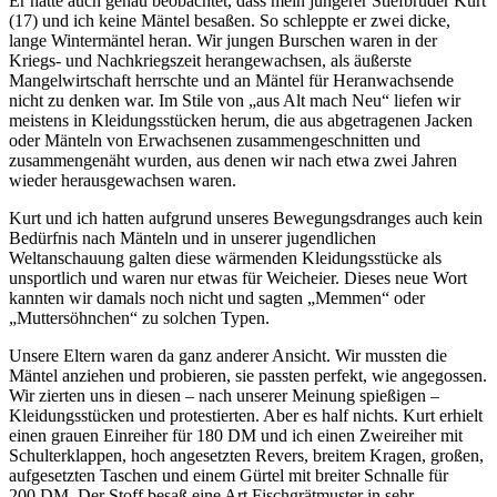
Er hatte auch genau beobachtet, dass mein jüngerer Stiefbruder Kurt
(17) und ich keine Mäntel besaßen. So schleppte er zwei dicke,
lange Wintermäntel heran. Wir jungen Burschen waren in der
Kriegs- und Nachkriegszeit herangewachsen, als äußerste
Mangelwirtschaft herrschte und an Mäntel für Heranwachsende
nicht zu denken war. Im Stile von
aus Alt mach Neu
liefen wir
meistens in Kleidungsstücken herum, die aus abgetragenen Jacken
oder Mänteln von Erwachsenen zusammengeschnitten und
zusammengenäht wurden, aus denen wir nach etwa zwei Jahren
wieder herausgewachsen waren.
Kurt und ich hatten aufgrund unseres Bewegungsdranges auch kein
Bedürfnis nach Mänteln und in unserer jugendlichen
Weltanschauung galten diese wärmenden Kleidungsstücke als
unsportlich und waren nur etwas für Weicheier. Dieses neue Wort
kannten wir damals noch nicht und sagten
Memmen
oder
Muttersöhnchen
zu solchen Typen.
Unsere Eltern waren da ganz anderer Ansicht. Wir mussten die
Mäntel anziehen und probieren, sie passten perfekt, wie angegossen.
Wir zierten uns in diesen – nach unserer Meinung spießigen –
Kleidungsstücken und protestierten. Aber es half nichts. Kurt erhielt
einen grauen Einreiher für 180 DM und ich einen Zweireiher mit
Schulterklappen, hoch angesetzten Revers, breitem Kragen, großen,
aufgesetzten Taschen und einem Gürtel mit breiter Schnalle für
200 DM. Der Stoff besaß eine Art Fischgrätmuster in sehr