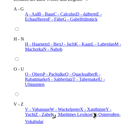
A - G
A - Aal
B - Baas
C - Calculus
D - dalbern
E -
Echauffieren
F - Fähe
G - Gabelfrühstück
H - N
H - Haarnetz
I - Ibex
J - Jach
K - Kaap
L - Laberdan
M -
Machorka
N - Nabob
O - U
O - Obers
P - Pachulke
Q - Quacksalber
R -
Rabattmarke
S - Sabberlatz
T - Tabernakel
U -
Ubiquisten
V - Z
V - Vabanque
W - Wackelpeter
X - Xanthippe
Y -
Yacht
Z - Zabel
️ Maritimes Lexikon
️ Ostpreußen-
Vokabular