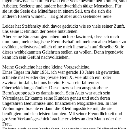
ingenieurwissenschaftlich exakt eine Seele beschreiben können, sind
Arbeiter, Seeleute und andere handwerklich tätige Menschen. Für
sie ist die Seele die Mittelfaser in einem Seil, um die sich die
anderen Fasern winden. – Es gibt aber auch seelenlose Seile.
Leider hat Steffensky sich davor gedrückt wie so viele seiner Zunft,
uns seine Definition der Seele mitzuteilen.
Aber seine Einlassungen haben mich so fasziniert, dass ich mich
nun traue, meine tragische Freundschaft mit meinem alten Mantel zu
erzählen, selbstverständlich ohne mich literarisch auf dieselbe Stufe
dieses weltbekannten Gelehrten stellen zu wollen. Denn irgendwie
kann ich sein Gefühl nachvollziehen.
Meine Geschichte hat eine kleine Vorgeschichte.
Eines Tages im Jahr 1951, ich war gerade 18 Jahre alt geworden,
schneite mal wieder der joviale Herr X, wie üblich ein- oder
zweimal im Jahr, bei uns herein. Er war ein fahrender
Oberbekleidungshändler. Diese inzwischen ausgestorbene
Berufsgruppe gab es damals noch. Sein Auto war auch sein
Warenlager. Er kannte seine Kunden genau und auch deren
ungefähren Bedürfnisse und finanziellen Möglichkeiten. In ihre
Wohnungen brachte er dann die Kleidungsstücke mit, die sie
benötigten und sich leisten konnten. Mit seiner Freundlichkeit und
großem Verkaufsgeschick brachte er vieles an den Mann oder die
Frau.