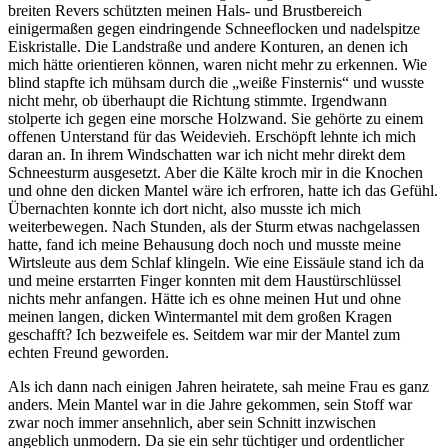
breiten Revers schützten meinen Hals- und Brustbereich
einigermaßen gegen eindringende Schneeflocken und nadelspitze
Eiskristalle. Die Landstraße und andere Konturen, an denen ich
mich hätte orientieren können, waren nicht mehr zu erkennen. Wie
blind stapfte ich mühsam durch die
weiße Finsternis
und wusste
nicht mehr, ob überhaupt die Richtung stimmte. Irgendwann
stolperte ich gegen eine morsche Holzwand. Sie gehörte zu einem
offenen Unterstand für das Weidevieh. Erschöpft lehnte ich mich
daran an. In ihrem Windschatten war ich nicht mehr direkt dem
Schneesturm ausgesetzt. Aber die Kälte kroch mir in die Knochen
und ohne den dicken Mantel wäre ich erfroren, hatte ich das Gefühl.
Übernachten konnte ich dort nicht, also musste ich mich
weiterbewegen. Nach Stunden, als der Sturm etwas nachgelassen
hatte, fand ich meine Behausung doch noch und musste meine
Wirtsleute aus dem Schlaf klingeln. Wie eine Eissäule stand ich da
und meine erstarrten Finger konnten mit dem Haustürschlüssel
nichts mehr anfangen. Hätte ich es ohne meinen Hut und ohne
meinen langen, dicken Wintermantel mit dem großen Kragen
geschafft? Ich bezweifele es. Seitdem war mir der Mantel zum
echten Freund geworden.
Als ich dann nach einigen Jahren heiratete, sah meine Frau es ganz
anders. Mein Mantel war in die Jahre gekommen, sein Stoff war
zwar noch immer ansehnlich, aber sein Schnitt inzwischen
angeblich unmodern. Da sie ein sehr tüchtiger und ordentlicher