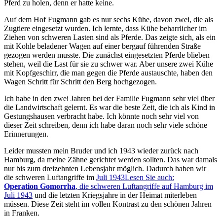
Pferd zu holen, denn er hatte keine.
Auf dem Hof Fugmann gab es nur sechs Kühe, davon zwei, die als
Zugtiere eingesetzt wurden. Ich lernte, dass Kühe beharrlicher im
Ziehen von schweren Lasten sind als Pferde. Das zeigte sich, als ein
mit Kohle beladener Wagen auf einer bergauf führenden Straße
gezogen werden musste. Die zunächst eingesetzten Pferde blieben
stehen, weil die Last für sie zu schwer war. Aber unsere zwei Kühe
mit Kopfgeschirr, die man gegen die Pferde austauschte, haben den
Wagen Schritt für Schritt den Berg hochgezogen.
Ich habe in den zwei Jahren bei der Familie Fugmann sehr viel über
die Landwirtschaft gelernt. Es war die beste Zeit, die ich als Kind in
Gestungshausen verbracht habe. Ich könnte noch sehr viel von
dieser Zeit schreiben, denn ich habe daran noch sehr viele schöne
Erinnerungen.
Leider mussten mein Bruder und ich 1943 wieder zurück nach
Hamburg, da meine Zähne gerichtet werden sollten. Das war damals
nur bis zum dreizehnten Lebensjahr möglich. Dadurch haben wir
die schweren Luftangriffe im
Juli 1943
Lesen Sie auch:
Operation Gomorrha
, die schweren Luftangriffe auf Hamburg im
Juli 1943
und die letzten Kriegsjahre in der Heimat miterleben
müssen. Diese Zeit steht im vollen Kontrast zu den schönen Jahren
in Franken.