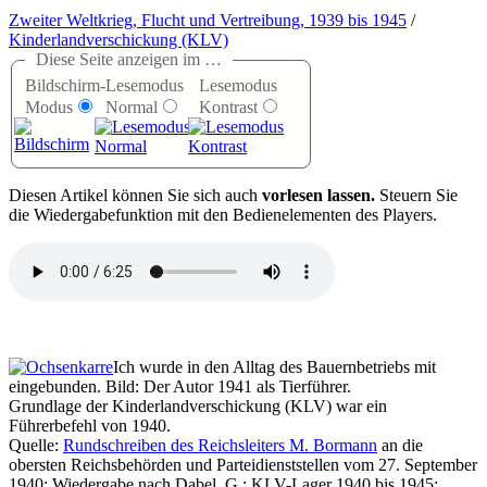
Zweiter Weltkrieg, Flucht und Vertreibung, 1939 bis 1945
/
Kinderlandverschickung (KLV)
Diese Seite anzeigen im …
Bildschirm-
Lesemodus
Lesemodus
Modus
Normal
Kontrast
D
iesen Artikel können Sie sich auch
vorlesen lassen.
Steuern Sie
die Wiedergabefunktion mit den Bedienelementen des Players.
Ich wurde in den Alltag des Bauernbetriebs mit
eingebunden. Bild: Der Autor 1941 als Tierführer.
Grundlage der Kinderlandverschickung (KLV) war ein
Führerbefehl von 1940.
Quelle:
Rundschreiben des Reichsleiters M. Bormann
an die
obersten Reichsbehörden und Parteidienststellen vom 27. September
1940; Wiedergabe nach Dabel, G.; KLV-Lager 1940 bis 1945;