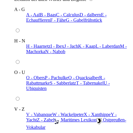
A - G
A - Aal
B - Baas
C - Calculus
D - dalbern
E -
Echauffieren
F - Fähe
G - Gabelfrühstück
H - N
H - Haarnetz
I - Ibex
J - Jach
K - Kaap
L - Laberdan
M -
Machorka
N - Nabob
O - U
O - Obers
P - Pachulke
Q - Quacksalber
R -
Rabattmarke
S - Sabberlatz
T - Tabernakel
U -
Ubiquisten
V - Z
V - Vabanque
W - Wackelpeter
X - Xanthippe
Y -
Yacht
Z - Zabel
️ Maritimes Lexikon
️ Ostpreußen-
Vokabular