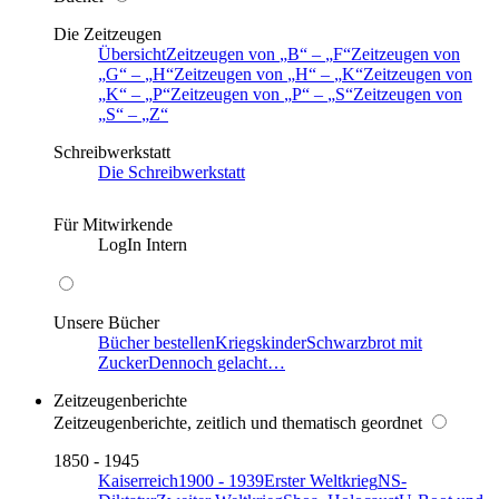
Die Zeitzeugen
Übersicht
Zeitzeugen von
B
–
F
Zeitzeugen von
G
–
H
Zeitzeugen von
H
–
K
Zeitzeugen von
K
–
P
Zeitzeugen von
P
–
S
Zeitzeugen von
S
–
Z
Schreibwerkstatt
Die Schreibwerkstatt
Für Mitwirkende
LogIn Intern
Unsere Bücher
Bücher bestellen
Kriegskinder
Schwarzbrot mit
Zucker
Dennoch gelacht…
Zeitzeugenberichte
Zeitzeugenberichte, zeitlich und thematisch geordnet
1850 - 1945
Kaiserreich
1900 - 1939
Erster Weltkrieg
NS-