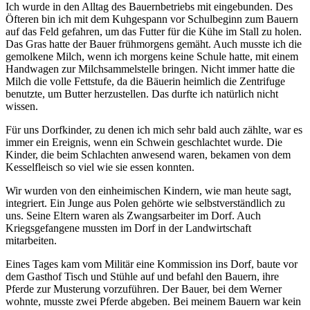
Ich wurde in den Alltag des Bauernbetriebs mit eingebunden. Des
Öfteren bin ich mit dem Kuhgespann vor Schulbeginn zum Bauern
auf das Feld gefahren, um das Futter für die Kühe im Stall zu holen.
Das Gras hatte der Bauer frühmorgens gemäht. Auch musste ich die
gemolkene Milch, wenn ich morgens keine Schule hatte, mit einem
Handwagen zur Milchsammelstelle bringen. Nicht immer hatte die
Milch die volle Fettstufe, da die Bäuerin heimlich die Zentrifuge
benutzte, um Butter herzustellen. Das durfte ich natürlich nicht
wissen.
Für uns Dorfkinder, zu denen ich mich sehr bald auch zählte, war es
immer ein Ereignis, wenn ein Schwein geschlachtet wurde. Die
Kinder, die beim Schlachten anwesend waren, bekamen von dem
Kesselfleisch so viel wie sie essen konnten.
Wir wurden von den einheimischen Kindern, wie man heute sagt,
integriert. Ein Junge aus Polen gehörte wie selbstverständlich zu
uns. Seine Eltern waren als Zwangsarbeiter im Dorf. Auch
Kriegsgefangene mussten im Dorf in der Landwirtschaft
mitarbeiten.
Eines Tages kam vom Militär eine Kommission ins Dorf, baute vor
dem Gasthof Tisch und Stühle auf und befahl den Bauern, ihre
Pferde zur Musterung vorzuführen. Der Bauer, bei dem Werner
wohnte, musste zwei Pferde abgeben. Bei meinem Bauern war kein