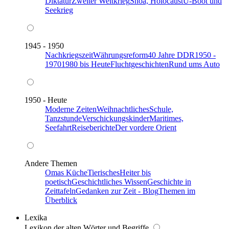
Diktatur
Zweiter Weltkrieg
Shoa, Holocaust
U-Boot und
Seekrieg
1945 - 1950
Nachkriegszeit
Währungsreform
40 Jahre DDR
1950 -
1970
1980 bis Heute
Fluchtgeschichten
Rund ums Auto
1950 - Heute
Moderne Zeiten
Weihnachtliches
Schule,
Tanzstunde
Verschickungskinder
Maritimes,
Seefahrt
Reiseberichte
Der vordere Orient
Andere Themen
Omas Küche
Tierisches
Heiter bis
poetisch
Geschichtliches Wissen
Geschichte in
Zeittafeln
Gedanken zur Zeit - Blog
Themen im
Überblick
Lexika
Lexikon der alten Wörter und Begriffe