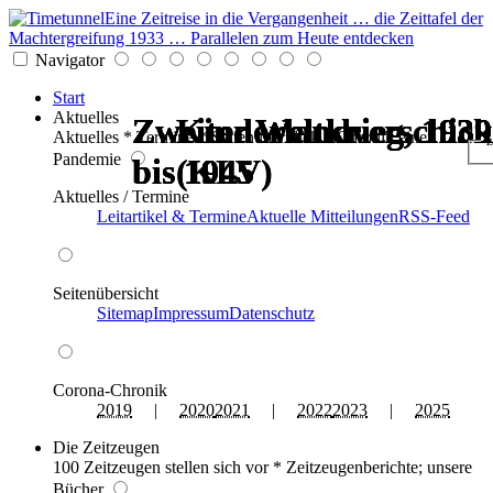
Eine Zeitreise in die Vergangenheit … die Zeittafel der
Machtergreifung 1933 … Parallelen zum Heute entdecken
Navigator
Start
Aktuelles
Zweiter Weltkrieg, 1939
Zweiter Weltkrieg, 1939
Zweiter Weltkrieg, 1939
Zweiter Weltkrieg, 1939
Kinderlandverschic
Kinderlandverschic
Aktuelles * Termine * Seitenüberblick * Chronik einer
z
Pandemie
bis 1945
bis 1945
bis 1945
bis 1945
(KLV)
(KLV)
Aktuelles / Termine
Leitartikel & Termine
Aktuelle Mitteilungen
RSS-Feed
Seitenübersicht
Sitemap
Impressum
Datenschutz
Corona-Chronik
2019
|
2020
2021
|
2022
2023
|
2025
Die Zeitzeugen
100 Zeitzeugen stellen sich vor * Zeitzeugenberichte; unsere
Bücher