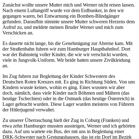
Zunächst wollte unsere Mutter mich und Werner nicht reisen lassen.
Nach einem Luftangriff wurde vor dem Erdbunker, in den wir
gegangen waren, bei Entwarnung ein Bomben-Blindgänger
gefunden. Daraufhin stimmte unsere Mutter schweren Herzens dem
Aufruf zu, und meldete meinen Bruder Werner und mich zum
Verschicken an.
Es dauerte nicht lange, bis die Genehmigung zur Abreise kam. Mit
der Straßenbahn fuhren wir zum Hamburger Hauptbahnhof. Dort
war der Bahnsteig voller Kinder, die wie wir verschickt wurden,
viele in Jungvolk-Uniform. Wir beide hatten unsere Zivilkleidung
an.
Im Zug fuhren zur Begleitung der Kinder Schwestern des
Deutschen Roten Kreuzes mit. Es ging in Richtung Süden. Von uns
Kindern wusste keines, wohin es ging. Eines wussten wir aber
doch, nämlich, dass viele Kinder nach Böhmen und Mähren (das
heutige Tschechien) oder in die Ostmark (das heutige Österreich) in
Lager gebracht wurden. Diese Lager wurden meistens von Führern
der Hitlerjugend verwaltet.
Zu unserer Überraschung hielt der Zug in Coburg (Franken) und
etwa zehn Hamburger mussten aussteigen, Werner und ich gehörten
dazu. Auf uns wartete ein Bus, der mit uns in Begleitung einer
DRK-Schwester nach Gestungshausen, das ist ein Dorf im Bezirk