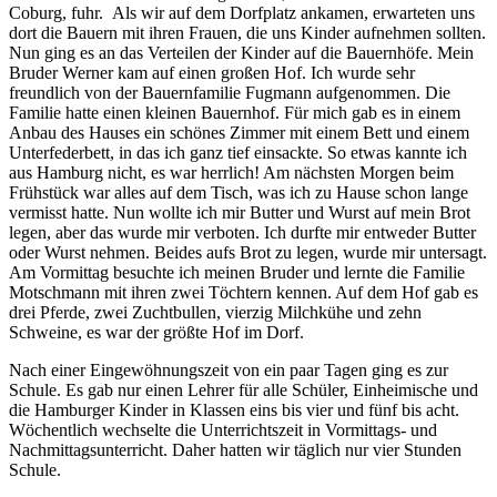
Coburg, fuhr. Als wir auf dem Dorfplatz ankamen, erwarteten uns
dort die Bauern mit ihren Frauen, die uns Kinder aufnehmen sollten.
Nun ging es an das Verteilen der Kinder auf die Bauernhöfe. Mein
Bruder Werner kam auf einen großen Hof. Ich wurde sehr
freundlich von der Bauernfamilie Fugmann aufgenommen. Die
Familie hatte einen kleinen Bauernhof. Für mich gab es in einem
Anbau des Hauses ein schönes Zimmer mit einem Bett und einem
Unterfederbett, in das ich ganz tief einsackte. So etwas kannte ich
aus Hamburg nicht, es war herrlich! Am nächsten Morgen beim
Frühstück war alles auf dem Tisch, was ich zu Hause schon lange
vermisst hatte. Nun wollte ich mir Butter und Wurst auf mein Brot
legen, aber das wurde mir verboten. Ich durfte mir entweder Butter
oder Wurst nehmen. Beides aufs Brot zu legen, wurde mir untersagt.
Am Vormittag besuchte ich meinen Bruder und lernte die Familie
Motschmann mit ihren zwei Töchtern kennen. Auf dem Hof gab es
drei Pferde, zwei Zuchtbullen, vierzig Milchkühe und zehn
Schweine, es war der größte Hof im Dorf.
Nach einer Eingewöhnungszeit von ein paar Tagen ging es zur
Schule. Es gab nur einen Lehrer für alle Schüler, Einheimische und
die Hamburger Kinder in Klassen eins bis vier und fünf bis acht.
Wöchentlich wechselte die Unterrichtszeit in Vormittags- und
Nachmittagsunterricht. Daher hatten wir täglich nur vier Stunden
Schule.