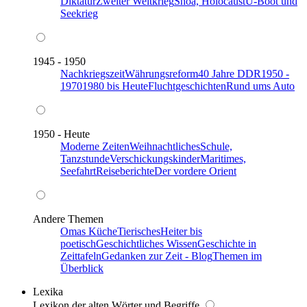
Diktatur
Zweiter Weltkrieg
Shoa, Holocaust
U-Boot und
Seekrieg
1945 - 1950
Nachkriegszeit
Währungsreform
40 Jahre DDR
1950 -
1970
1980 bis Heute
Fluchtgeschichten
Rund ums Auto
1950 - Heute
Moderne Zeiten
Weihnachtliches
Schule,
Tanzstunde
Verschickungskinder
Maritimes,
Seefahrt
Reiseberichte
Der vordere Orient
Andere Themen
Omas Küche
Tierisches
Heiter bis
poetisch
Geschichtliches Wissen
Geschichte in
Zeittafeln
Gedanken zur Zeit - Blog
Themen im
Überblick
Lexika
Lexikon der alten Wörter und Begriffe