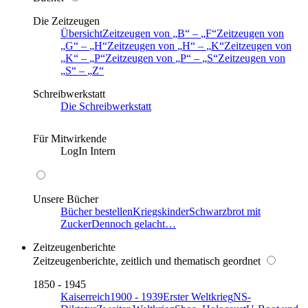
Die Zeitzeugen
Übersicht
Zeitzeugen von
B
–
F
Zeitzeugen von
G
–
H
Zeitzeugen von
H
–
K
Zeitzeugen von
K
–
P
Zeitzeugen von
P
–
S
Zeitzeugen von
S
–
Z
Schreibwerkstatt
Die Schreibwerkstatt
Für Mitwirkende
LogIn Intern
Unsere Bücher
Bücher bestellen
Kriegskinder
Schwarzbrot mit
Zucker
Dennoch gelacht…
Zeitzeugenberichte
Zeitzeugenberichte, zeitlich und thematisch geordnet
1850 - 1945
Kaiserreich
1900 - 1939
Erster Weltkrieg
NS-