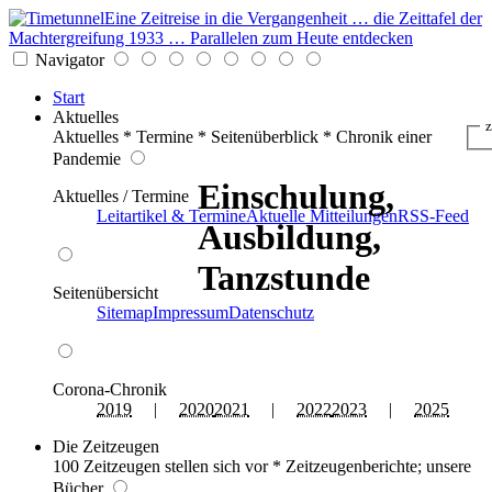
Eine Zeitreise in die Vergangenheit … die Zeittafel der
Machtergreifung 1933 … Parallelen zum Heute entdecken
Navigator
Start
Aktuelles
z
Aktuelles * Termine * Seitenüberblick * Chronik einer
Pandemie
Einschulung,
Aktuelles / Termine
Leitartikel & Termine
Aktuelle Mitteilungen
RSS-Feed
Ausbildung,
Tanzstunde
Seitenübersicht
Sitemap
Impressum
Datenschutz
Corona-Chronik
2019
|
2020
2021
|
2022
2023
|
2025
Die Zeitzeugen
100 Zeitzeugen stellen sich vor * Zeitzeugenberichte; unsere
Bücher