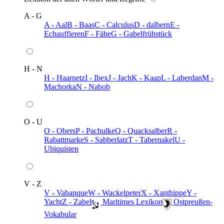
A - G
A - Aal
B - Baas
C - Calculus
D - dalbern
E -
Echauffieren
F - Fähe
G - Gabelfrühstück
H - N
H - Haarnetz
I - Ibex
J - Jach
K - Kaap
L - Laberdan
M -
Machorka
N - Nabob
O - U
O - Obers
P - Pachulke
Q - Quacksalber
R -
Rabattmarke
S - Sabberlatz
T - Tabernakel
U -
Ubiquisten
V - Z
V - Vabanque
W - Wackelpeter
X - Xanthippe
Y -
Yacht
Z - Zabel
️ Maritimes Lexikon
️ Ostpreußen-
Vokabular