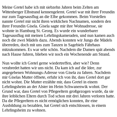
Meine Gretel habe ich mit siebzehn Jahren beim Zelten am
Wittenberger Elbstrand kennengelernt. Gretel war mit ihrer Freundin
nur zum Tagesausflug an die Elbe gekommen. Beim Vorstellen
nannte Gretel mir nicht ihren wirklichen Nachnamen, sondern den
ihrer Freundin Gisela. Gisela sagte mir ihre Wohnadresse, sie
wohnte in Hamburg St. Georg. Es wurde ein wunderbarer
Tagesausflug mit meinen Lehrlingskameraden, und nun kamen auch
noch die zwei Mädels dazu. Abends konnten wir Jungs die Mädels
überreden, doch mit uns zum Tanzen in Sagebiels Fährhaus
mitzukommen. Es war sehr schön. Nachdem die Damen spät abends
nach Hause fuhren, blieben wir noch ein Wochenende am Strand.
Nun wollte ich Gretel gerne wiedertreffen, aber wie? Denn
verabredet hatten wir uns nicht. Da kam ich auf die Idee, zur
angegebenen Wohnungs-Adresse von Gisela zu fahren. Nachdem
mir Giselas Mutter öffnete, erfuhr ich von ihr, dass Gretel dort gar
nicht wohnt. Die Mutter erzählte mir, dass Gretel in einem
Lehrlingsheim an der Alster im Heim Schwanenwik wohnt. Der
Grund war, dass Gretel von Pflegeeltern großgezogen wurde, da sie
ihre leiblichen Eltern durch Tod schon mit drei Jahren verloren hatte.
Da die Pflegeeltern es nicht ermöglichen konnten, ihr eine
Ausbildung zu bezahlen, hat Gretel sich entschlossen, in einem
Lehrlingsheim zu wohnen.