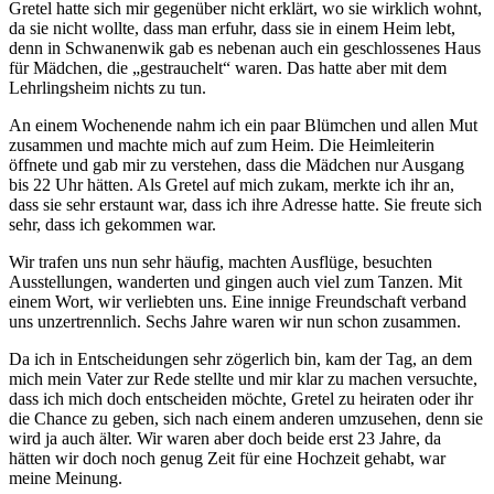
Gretel hatte sich mir gegenüber nicht erklärt, wo sie wirklich wohnt,
da sie nicht wollte, dass man erfuhr, dass sie in einem Heim lebt,
denn in Schwanenwik gab es nebenan auch ein geschlossenes Haus
für Mädchen, die
gestrauchelt
waren. Das hatte aber mit dem
Lehrlingsheim nichts zu tun.
An einem Wochenende nahm ich ein paar Blümchen und allen Mut
zusammen und machte mich auf zum Heim. Die Heimleiterin
öffnete und gab mir zu verstehen, dass die Mädchen nur Ausgang
bis 22 Uhr hätten. Als Gretel auf mich zukam, merkte ich ihr an,
dass sie sehr erstaunt war, dass ich ihre Adresse hatte. Sie freute sich
sehr, dass ich gekommen war.
Wir trafen uns nun sehr häufig, machten Ausflüge, besuchten
Ausstellungen, wanderten und gingen auch viel zum Tanzen. Mit
einem Wort, wir verliebten uns. Eine innige Freundschaft verband
uns unzertrennlich. Sechs Jahre waren wir nun schon zusammen.
Da ich in Entscheidungen sehr zögerlich bin, kam der Tag, an dem
mich mein Vater zur Rede stellte und mir klar zu machen versuchte,
dass ich mich doch entscheiden möchte, Gretel zu heiraten oder ihr
die Chance zu geben, sich nach einem anderen umzusehen, denn sie
wird ja auch älter. Wir waren aber doch beide erst 23 Jahre, da
hätten wir doch noch genug Zeit für eine Hochzeit gehabt, war
meine Meinung.