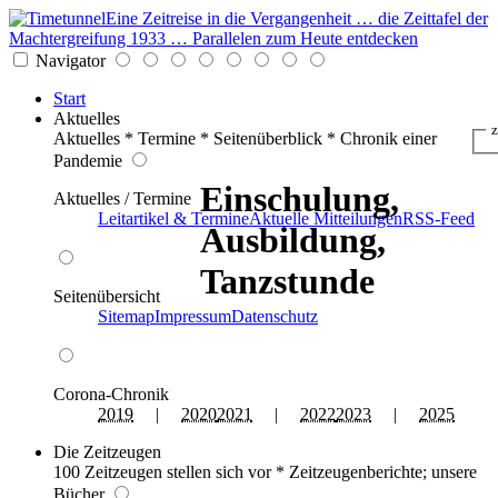
Eine Zeitreise in die Vergangenheit … die Zeittafel der
Machtergreifung 1933 … Parallelen zum Heute entdecken
Navigator
Start
Aktuelles
z
Aktuelles * Termine * Seitenüberblick * Chronik einer
Pandemie
Einschulung,
Aktuelles / Termine
Leitartikel & Termine
Aktuelle Mitteilungen
RSS-Feed
Ausbildung,
Tanzstunde
Seitenübersicht
Sitemap
Impressum
Datenschutz
Corona-Chronik
2019
|
2020
2021
|
2022
2023
|
2025
Die Zeitzeugen
100 Zeitzeugen stellen sich vor * Zeitzeugenberichte; unsere
Bücher