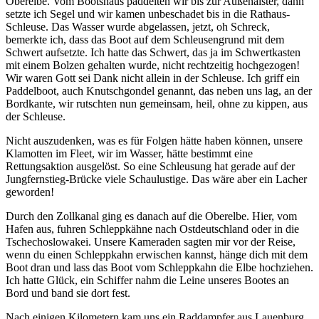
Oberelbe. Vom Bootshaus paddelten wir bis zur Außenalster, dann
setzte ich Segel und wir kamen unbeschadet bis in die Rathaus-
Schleuse. Das Wasser wurde abgelassen, jetzt, oh Schreck,
bemerkte ich, dass das Boot auf dem Schleusengrund mit dem
Schwert aufsetzte. Ich hatte das Schwert, das ja im Schwertkasten
mit einem Bolzen gehalten wurde, nicht rechtzeitig hochgezogen!
Wir waren Gott sei Dank nicht allein in der Schleuse. Ich griff ein
Paddelboot, auch Knutschgondel genannt, das neben uns lag, an der
Bordkante, wir rutschten nun gemeinsam, heil, ohne zu kippen, aus
der Schleuse.
Nicht auszudenken, was es für Folgen hätte haben können, unsere
Klamotten im Fleet, wir im Wasser, hätte bestimmt eine
Rettungsaktion ausgelöst. So eine Schleusung hat gerade auf der
Jungfernstieg-Brücke viele Schaulustige. Das wäre aber ein Lacher
geworden!
Durch den Zollkanal ging es danach auf die Oberelbe. Hier, vom
Hafen aus, fuhren Schleppkähne nach Ostdeutschland oder in die
Tschechoslowakei. Unsere Kameraden sagten mir vor der Reise,
wenn du einen Schleppkahn erwischen kannst, hänge dich mit dem
Boot dran und lass das Boot vom Schleppkahn die Elbe hochziehen.
Ich hatte Glück, ein Schiffer nahm die Leine unseres Bootes an
Bord und band sie dort fest.
Nach einigen Kilometern kam uns ein Raddampfer aus Lauenburg