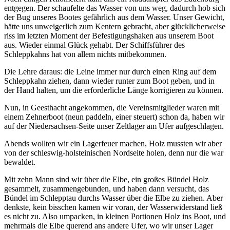
entgegen. Der schaufelte das Wasser von uns weg, dadurch hob sich
der Bug unseres Bootes gefährlich aus dem Wasser. Unser Gewicht,
hätte uns unweigerlich zum Kentern gebracht, aber glücklicherweise
riss im letzten Moment der Befestigungshaken aus unserem Boot
aus. Wieder einmal Glück gehabt. Der Schiffsführer des
Schleppkahns hat von allem nichts mitbekommen.
Die Lehre daraus: die Leine immer nur durch einen Ring auf dem
Schleppkahn ziehen, dann wieder runter zum Boot geben, und in
der Hand halten, um die erforderliche Länge korrigieren zu können.
Nun, in Geesthacht angekommen, die Vereinsmitglieder waren mit
einem Zehnerboot (neun paddeln, einer steuert) schon da, haben wir
auf der Niedersachsen-Seite unser Zeltlager am Ufer aufgeschlagen.
Abends wollten wir ein Lagerfeuer machen, Holz mussten wir aber
von der schleswig-holsteinischen Nordseite holen, denn nur die war
bewaldet.
Mit zehn Mann sind wir über die Elbe, ein großes Bündel Holz
gesammelt, zusammengebunden, und haben dann versucht, das
Bündel im Schlepptau durchs Wasser über die Elbe zu ziehen. Aber
denkste, kein bisschen kamen wir voran, der Wasserwiderstand ließ
es nicht zu. Also umpacken, in kleinen Portionen Holz ins Boot, und
mehrmals die Elbe querend ans andere Ufer, wo wir unser Lager