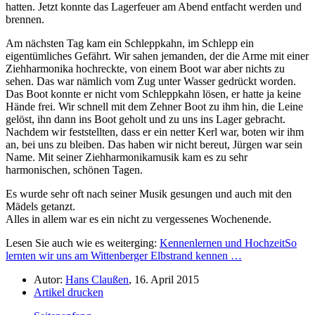
hatten. Jetzt konnte das Lagerfeuer am Abend entfacht werden und
brennen.
Am nächsten Tag kam ein Schleppkahn, im Schlepp ein
eigentümliches Gefährt. Wir sahen jemanden, der die Arme mit einer
Ziehharmonika hochreckte, von einem Boot war aber nichts zu
sehen. Das war nämlich vom Zug unter Wasser gedrückt worden.
Das Boot konnte er nicht vom Schleppkahn lösen, er hatte ja keine
Hände frei. Wir schnell mit dem Zehner Boot zu ihm hin, die Leine
gelöst, ihn dann ins Boot geholt und zu uns ins Lager gebracht.
Nachdem wir feststellten, dass er ein netter Kerl war, boten wir ihm
an, bei uns zu bleiben. Das haben wir nicht bereut, Jürgen war sein
Name. Mit seiner Ziehharmonikamusik kam es zu sehr
harmonischen, schönen Tagen.
Es wurde sehr oft nach seiner Musik gesungen und auch mit den
Mädels getanzt.
Alles in allem war es ein nicht zu vergessenes Wochenende.
Lesen Sie auch wie es weiterging:
Kennenlernen und Hochzeit
So
lernten wir uns am Wittenberger Elbstrand kennen …
Autor:
Hans Claußen
, 16. April 2015
Artikel drucken