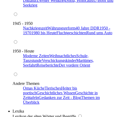
Diktatur
Zweiter Weltkrieg
Shoa, Holocaust
U-Boot und
Seekrieg
1945 - 1950
Nachkriegszeit
Währungsreform
40 Jahre DDR
1950 -
1970
1980 bis Heute
Fluchtgeschichten
Rund ums Auto
1950 - Heute
Moderne Zeiten
Weihnachtliches
Schule,
Tanzstunde
Verschickungskinder
Maritimes,
Seefahrt
Reiseberichte
Der vordere Orient
Andere Themen
Omas Küche
Tierisches
Heiter bis
poetisch
Geschichtliches Wissen
Geschichte in
Zeittafeln
Gedanken zur Zeit - Blog
Themen im
Überblick
Lexika
Lexikon der alten Wörter und Begriffe