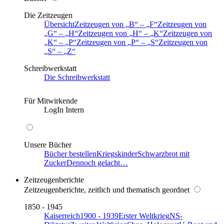
Die Zeitzeugen
Übersicht
Zeitzeugen von
B
–
F
Zeitzeugen von
G
–
H
Zeitzeugen von
H
–
K
Zeitzeugen von
K
–
P
Zeitzeugen von
P
–
S
Zeitzeugen von
S
–
Z
Schreibwerkstatt
Die Schreibwerkstatt
Für Mitwirkende
LogIn Intern
Unsere Bücher
Bücher bestellen
Kriegskinder
Schwarzbrot mit
Zucker
Dennoch gelacht…
Zeitzeugenberichte
Zeitzeugenberichte, zeitlich und thematisch geordnet
1850 - 1945
Kaiserreich
1900 - 1939
Erster Weltkrieg
NS-