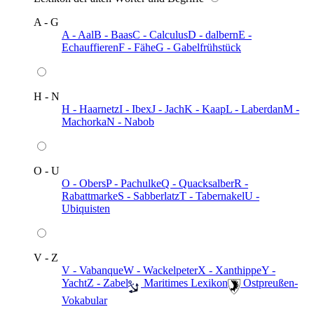
A - G
A - Aal
B - Baas
C - Calculus
D - dalbern
E -
Echauffieren
F - Fähe
G - Gabelfrühstück
H - N
H - Haarnetz
I - Ibex
J - Jach
K - Kaap
L - Laberdan
M -
Machorka
N - Nabob
O - U
O - Obers
P - Pachulke
Q - Quacksalber
R -
Rabattmarke
S - Sabberlatz
T - Tabernakel
U -
Ubiquisten
V - Z
V - Vabanque
W - Wackelpeter
X - Xanthippe
Y -
Yacht
Z - Zabel
️ Maritimes Lexikon
️ Ostpreußen-
Vokabular