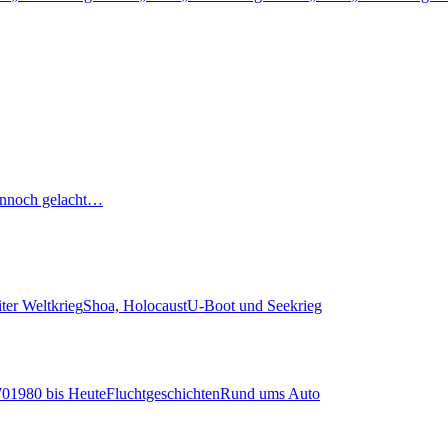
nnoch gelacht…
ter Weltkrieg
Shoa, Holocaust
U-Boot und Seekrieg
70
1980 bis Heute
Fluchtgeschichten
Rund ums Auto