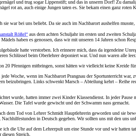
ngernägel und trug sogar Lippenstift; und das in unserm Dorf! Zu damalig
l rot an, auch einige Jungen taten es. Sie bekam einen ganz roten Kop
sie war bei uns beliebt. Da sie auch im Nachbarort aushelfen musste,
sanstalt Rößel
aus dem achten Schuljahr im ersten und zweiten Schulja
r Mädels haben es genossen, dass wir mit unseren 14 Jahren schon Res
gebäude hatte verstorben. Ich erinnere mich, dass da irgendeine Unr
ren Schlüssel beim Oberlehrer deponiert war. Und nun waren alle leer.
n 20 Pfennigen mitbringen, sonst hätten wir vielleicht keine Kreide fü
n jede Woche, wenn im Nachbarort Prangnau der Sportunterricht war, 
rn beizubringen. Links schwenkt Marsch ‒ Abteilung kehrt ‒ Reihe rech
ichtet wurde, hatten immer zwei Kinder Klassendienst. In jeder Pause 
es Wasser. Die Tafel wurde gewischt und der Schwamm nass gemacht.
n nach dem Tod von Lehrer Schmidt Hauptlehrerin geworden und sie be
n, Nachhilfestunden in Deutsch gegeben. Wir sollten uns mit den uns 
te ich die Uhr auf dem Lehrerpult um eine Stunde vor und wir hatten t
 diesen Streich.