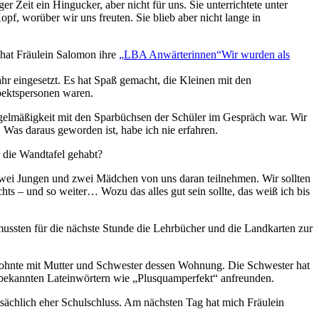
er Zeit ein Hingucker, aber nicht für uns. Sie unterrichtete unter
f, worüber wir uns freuten. Sie blieb aber nicht lange in
 hat Fräulein Salomon ihre
LBA Anwärterinnen
Wir wurden als
hr eingesetzt. Es hat Spaß gemacht, die Kleinen mit den
pektspersonen waren.
egelmäßigkeit mit den Sparbüchsen der Schüler im Gespräch war. Wir
 Was daraus geworden ist, habe ich nie erfahren.
r die Wandtafel gehabt?
zwei Jungen und zwei Mädchen von uns daran teilnehmen. Wir sollten
ts ‒ und so weiter… Wozu das alles gut sein sollte, das weiß ich bis
mussten für die nächste Stunde die Lehrbücher und die Landkarten zur
wohnte mit Mutter und Schwester dessen Wohnung. Die Schwester hat
unbekannten Lateinwörtern wie
Plusquamperfekt
anfreunden.
atsächlich eher Schulschluss. Am nächsten Tag hat mich Fräulein