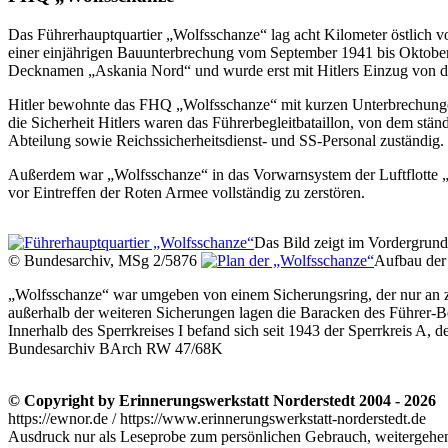
Das Führerhauptquartier
Wolfsschanze
lag acht Kilometer östlich 
einer einjährigen Bauunterbrechung vom September 1941 bis Oktob
Decknamen
Askania Nord
und wurde erst mit Hitlers Einzug von 
Hitler bewohnte das FHQ
Wolfsschanze
mit kurzen Unterbrechung
die Sicherheit Hitlers waren das Führerbegleitbataillon, von dem stä
Abteilung sowie Reichssicherheitsdienst- und SS-Personal zuständig.
Außerdem war
Wolfsschanze
in das Vorwarnsystem der Luftflotte
vor Eintreffen der Roten Armee vollständig zu zerstören.
Das Bild zeigt im Vordergrun
© Bundesarchiv, MSg 2/5876
Aufbau der
Wolfsschanze
war umgeben von einem Sicherungsring, der nur an zw
außerhalb der weiteren Sicherungen lagen die Baracken des Führer-Beg
Innerhalb des Sperrkreises I befand sich seit 1943 der Sperrkreis A, 
Bundesarchiv BArch RW 47/68K
© Copyright by Erinnerungswerkstatt Norderstedt 2004 - 2026
https://ewnor.de / https://www.erinnerungswerkstatt-norderstedt.de
Ausdruck nur als Leseprobe zum persönlichen Gebrauch, weitergehend