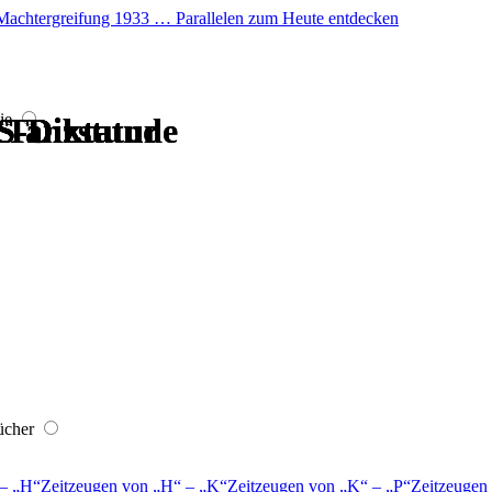
er Machtergreifung 1933 … Parallelen zum Heute entdecken
ie
 Tanzstunde
 Tanzstunde
S-Diktatur
S-Diktatur
S-Diktatur
S-Diktatur
ücher
–
H
Zeitzeugen von
H
–
K
Zeitzeugen von
K
–
P
Zeitzeugen