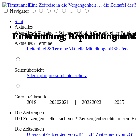
Eine Zeitreise in die Vergangenheit … die Zeittafel d
Navigator
Start
Aktuelles
Aktuelles * Termine * Seitenüberblick * Chronik einer Pandem
Einschulung, Ausbildung und
Einschulung, Ausbildung und
Weimarer Republik und N
Weimarer Republik und N
Weimarer Republik und N
Weimarer Republik und N
Aktuelles / Termine
Leitartikel & Termine
Aktuelle Mitteilungen
RSS-Feed
Seitenübersicht
Sitemap
Impressum
Datenschutz
Corona-Chronik
2019
|
2020
2021
|
2022
2023
|
2025
Die Zeitzeugen
100 Zeitzeugen stellen sich vor * Zeitzeugenberichte; unsere B
Die Zeitzeugen
Übersicht
Zeitzeugen von
B
–
F
Zeitzeugen von
G