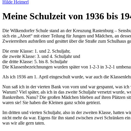
Hilde Heimerl
Meine Schulzeit von 1936 bis 19
Die Wilkendorfer Schule stand an der Kreuzung Rastenburg ‒ Sensbur
sich ein
Abort
mit einer Teilung für Jungen und Mädchen, an dessen 
Zweierreihen aufstellen und gesittet über die Straße zum Schulhaus g
Die erste Klasse: 1. und 2. Schuljahr,
die zweite Klasse: 3. und 4. Schuljahr und
die dritte Klasse: 5. bis 8. Schuljahr
Die Klassenbezeichnungen wurden später von 1-2-3 in 3-2-1 umbena
Als ich 1936 am 1. April eingeschult wurde, war auch die Klassenlehr
Nun saß ich in der vierten Bank von vorn und war gespannt, was ich w
Warum? Viel später, als ich in das zweite Schuljahr versetzt wurde,
Bankreihen. Nanu? Die großen Mädchen blieben auf ihren Plätzen sit
waren sie! Sie haben die Kleinen ganz schön getriezt.
Im dritten und vierten Schuljahr, also in der zweiten Klasse, hatten w
nicht mehr da war. Eigens für ihn stand zwischen zwei Schränken ei
was wir alle gern taten.