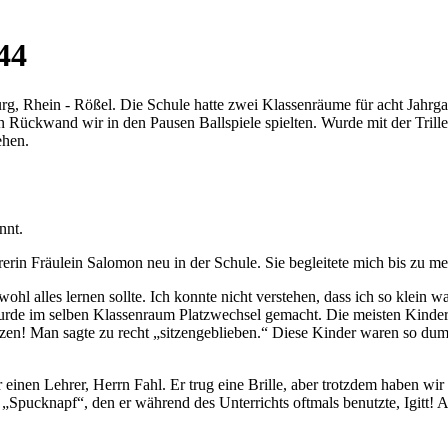
44
g, Rhein - Rößel. Die Schule hatte zwei Klassenräume für acht Jahrg
Rückwand wir in den Pausen Ballspiele spielten. Wurde mit der Triller
ehen.
nnt.
erin Fräulein Salomon neu in der Schule. Sie begleitete mich bis zu me
ohl alles lernen sollte. Ich konnte nicht verstehen, dass ich so klein
 wurde im selben Klassenraum Platzwechsel gemacht. Die meisten Kinder
zen! Man sagte zu recht
sitzengeblieben.
Diese Kinder waren so dumm,
ir einen Lehrer, Herrn Fahl. Er trug eine Brille, aber trotzdem haben wir
n
Spucknapf
, den er während des Unterrichts oftmals benutzte, Igitt! 