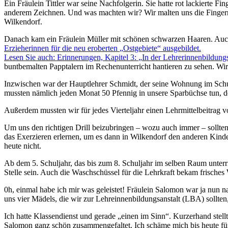
Ein Fräulein Tittler war seine Nachfolgerin. Sie hatte rot lackierte Fi
anderem Zeichnen. Und was machten wir? Wir malten uns die Fingernäge
Wilkendorf.
Danach kam ein Fräulein Müller mit schönen schwarzen Haaren. Auch 
Erzieherinnen für die neu eroberten
Ostgebiete
ausgebildet.
Lesen Sie auch: Erinnerungen, Kapitel 3:
In der Lehrerinnenbildung
buntbemalten Papptalern im Rechenunterricht hantieren zu sehen. Wi
Inzwischen war der Hauptlehrer Schmidt, der seine Wohnung im Schul
mussten nämlich jeden Monat 50 Pfennig in unsere Sparbüchse tun, de
Außerdem mussten wir für jedes Vierteljahr einen Lehrmittelbeitrag vo
Um uns den richtigen Drill beizubringen – wozu auch immer – sollte
das Exerzieren erlernen, um es dann in Wilkendorf den anderen Kinde
heute nicht.
Ab dem 5. Schuljahr, das bis zum 8. Schuljahr im selben Raum unterr
Stelle sein. Auch die Waschschüssel für die Lehrkraft bekam frisch
0h, einmal habe ich mir was geleistet! Fräulein Salomon war ja nu
uns vier Mädels, die wir zur Lehreinnenbildungsanstalt (LBA) sollte
Ich hatte Klassendienst und gerade
einen im Sinn
. Kurzerhand stell
Salomon ganz schön zusammengefaltet. Ich schäme mich bis heute für