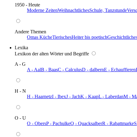
1950 - Heute
Moderne Zeiten
Weihnachtliches
Schule, Tanzstunde
Vers
Andere Themen
Omas Küche
Tierisches
Heiter bis poetisch
Geschichtliche
Lexika
Lexikon der alten Wörter und Begriffe
A - G
A - Aal
B - Baas
C - Calculus
D - dalbern
E - Echauffieren
H - N
H - Haarnetz
I - Ibex
J - Jach
K - Kaap
L - Laberdan
M - M
O - U
O - Obers
P - Pachulke
Q - Quacksalber
R - Rabattmarke
S