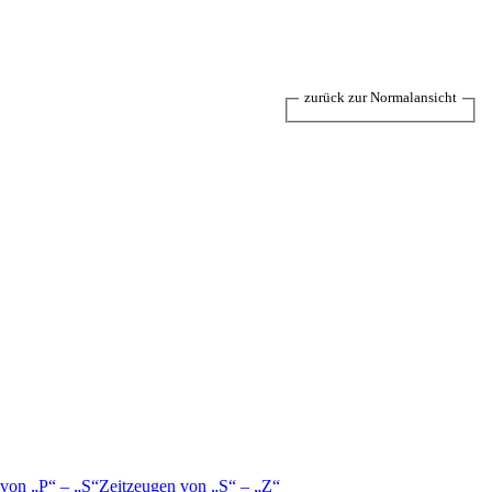
zurück zur Normalansicht
 von
P
–
S
Zeitzeugen von
S
–
Z