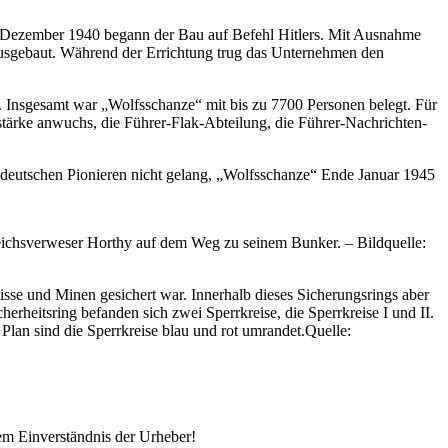
9. Dezember 1940 begann der Bau auf Befehl Hitlers. Mit Ausnahme
usgebaut. Während der Errichtung trug das Unternehmen den
. Insgesamt war
Wolfsschanze
mit bis zu 7700 Personen belegt. Für
estärke anwuchs, die Führer-Flak-Abteilung, die Führer-Nachrichten-
deutschen Pionieren nicht gelang,
Wolfsschanze
Ende Januar 1945
eichsverweser Horthy auf dem Weg zu seinem Bunker. – Bildquelle:
se und Minen gesichert war. Innerhalb dieses Sicherungsrings aber
rheitsring befanden sich zwei Sperrkreise, die Sperrkreise I und II.
 Plan sind die Sperrkreise blau und rot umrandet.
Quelle:
em Einverständnis der Urheber!