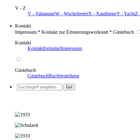
V - Z
V - Vabanque
W - Wackelpeter
X - Xanthippe
Y - Yacht
Z 
Kontakt
Impressum * Kontakt zur Erinnerungswerkstatt * Gästebuch
Kontakt
Kontaktformular
Impressum
Gästebuch
Gästebuch
Buchbestellung