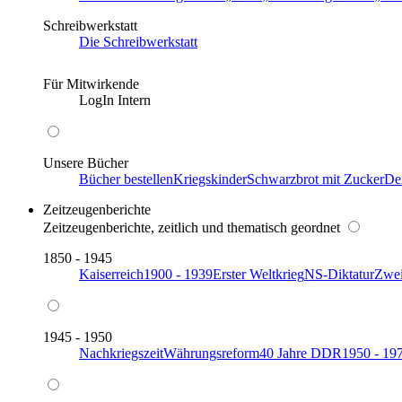
Schreibwerkstatt
Die Schreibwerkstatt
Für Mitwirkende
LogIn Intern
Unsere Bücher
Bücher bestellen
Kriegskinder
Schwarzbrot mit Zucker
De
Zeitzeugenberichte
Zeitzeugenberichte, zeitlich und thematisch geordnet
1850 - 1945
Kaiserreich
1900 - 1939
Erster Weltkrieg
NS-Diktatur
Zwei
1945 - 1950
Nachkriegszeit
Währungsreform
40 Jahre DDR
1950 - 19