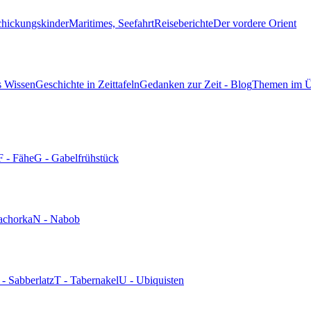
chickungskinder
Maritimes, Seefahrt
Reiseberichte
Der vordere Orient
s Wissen
Geschichte in Zeittafeln
Gedanken zur Zeit - Blog
Themen im Ü
F - Fähe
G - Gabelfrühstück
achorka
N - Nabob
 - Sabberlatz
T - Tabernakel
U - Ubiquisten