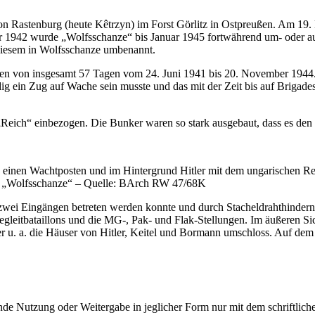
von Rastenburg (heute Kêtrzyn) im Forst Görlitz in Ostpreußen. Am 1
er 1942 wurde
Wolfsschanze
bis Januar 1945 fortwährend um- oder a
diesem in Wolfsschanze umbenannt.
en von insgesamt 57 Tagen vom 24. Juni 1941 bis 20. November 1944
ndig ein Zug auf Wache sein musste und das mit der Zeit bis auf Brigad
Reich
einbezogen. Die Bunker waren so stark ausgebaut, dass es den 
d einen Wachtposten und im Hintergrund Hitler mit dem ungarischen R
 „Wolfsschanze“ – Quelle: BArch RW 47/68K
ei Eingängen betreten werden konnte und durch Stacheldrahthindernis
leitbataillons und die MG-, Pak- und Flak-Stellungen. Im äußeren Siche
der u. a. die Häuser von Hitler, Keitel und Bormann umschloss. Auf dem
e Nutzung oder Weitergabe in jeglicher Form nur mit dem schriftlich