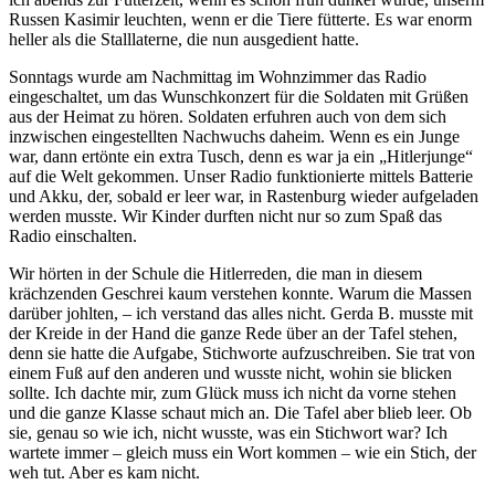
Russen Kasimir leuchten, wenn er die Tiere fütterte. Es war enorm
heller als die Stalllaterne, die nun ausgedient hatte.
Sonntags wurde am Nachmittag im Wohnzimmer das Radio
eingeschaltet, um das Wunschkonzert für die Soldaten mit Grüßen
aus der Heimat zu hören. Soldaten erfuhren auch von dem sich
inzwischen eingestellten Nachwuchs daheim. Wenn es ein Junge
war, dann ertönte ein extra Tusch, denn es war ja ein
Hitlerjunge
auf die Welt gekommen. Unser Radio funktionierte mittels Batterie
und Akku, der, sobald er leer war, in Rastenburg wieder aufgeladen
werden musste. Wir Kinder durften nicht nur so zum Spaß das
Radio einschalten.
Wir hörten in der Schule die Hitlerreden, die man in diesem
krächzenden Geschrei kaum verstehen konnte. Warum die Massen
darüber johlten, – ich verstand das alles nicht. Gerda B. musste mit
der Kreide in der Hand die ganze Rede über an der Tafel stehen,
denn sie hatte die Aufgabe, Stichworte aufzuschreiben. Sie trat von
einem Fuß auf den anderen und wusste nicht, wohin sie blicken
sollte. Ich dachte mir, zum Glück muss ich nicht da vorne stehen
und die ganze Klasse schaut mich an. Die Tafel aber blieb leer. Ob
sie, genau so wie ich, nicht wusste, was ein Stichwort war? Ich
wartete immer – gleich muss ein Wort kommen – wie ein Stich, der
weh tut. Aber es kam nicht.