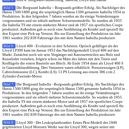
Bild 5:
Die Borgward Isabella – Borgwards größter Erfolg. Als Nachfolger des
Hansa 1500/1800 ging die ursprünglich Hansa 1500 genannte Isabella 1954 in
Produktion. In den folgenden 7 Jahren wurden an ihr einige Veränderungen
vorgenommen und sie erhielt mehrere Schwestermodelle. So wurden ab 1955
die Isabella TS mit einem stärkeren Motor und ab 1957 ein sportliches Coupe
produziert. Außerdem gab es noch eine Ausführung als Kombi und speziell für
den Export eine Pick-up Version. Bis zur Einstellung der Produktion im Jahr
1961 wurden 202.839 Fahrzeuge des mit dem Namen Isabella produziert.
Bild 6:
Lloyd 400 - Evolution in drei Schritten. Optisch gefälliger als der
Lloyd LP300 kam im Januar 1953 das Nachfolgemodell Lloyd 400 auf den
Markt. Zunächst noch wie sein Vorgänger mit Karosserieteilen aus Holz und
Kunstleder versehen, folgten schon im März des Jahres mit den Türen und
Kotflügeln die ersten Bauteile aus Blech. Ab Ende 1954 dann als Lloyd 400 S
in Ganzstahlausführung. Drei Varianten waren erhältlich: Personenwagen (LP),
Cabriolimousine (LC), Kombi (LS). 13 PS Leistung aus einem 386 ccm 2
Zylinder-Zweitakt-Motor.
Bild 7:
Die Borgward Isabella - Borgwards größter Erfolg. Als Nachfolger des
Hansa 1500/1800 ging die ursprünglich Hansa 1500 genannte Isabella 1954 in
Produktion. In den folgenden 7 Jahren wurden an ihr einige Veränderungen
vorgenommen und sie erhielt mehrere Schwestermodelle. So wurden ab 1955
die Isabella TS mit einem stärkeren Motor und ab 1957 ein sportliches Coupe
produziert. Außerdem gab es noch eine Ausführung als Kombi und speziell für
den Export eine Pick-up Version. Bis zur Einstellung der Produktion im Jahr
1961 wurden 202.839 Fahrzeuge des mit dem Namen Isabella produziert.
Bild 8:
Lloyd 300 - Der Leukoplastbomber. Erstes Pkw-Modell der 1949
gegründeten Lloyd Motoren Werke war der Lloyd 300, wegen seiner mit