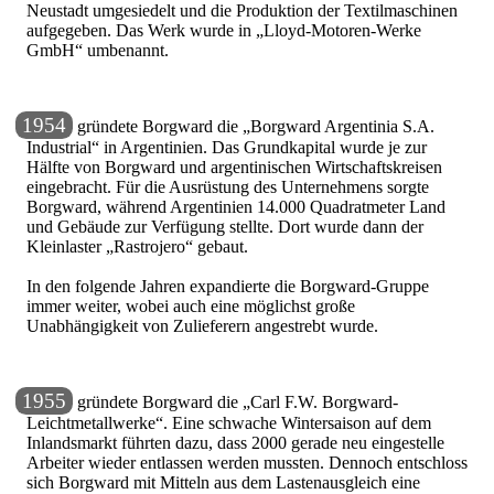
Neustadt umgesiedelt und die Produktion der Textilmaschinen
aufgegeben. Das Werk wurde in
Lloyd-Motoren-Werke
GmbH
umbenannt.
1954
gründete Borgward die
Borgward Argentinia S.A.
Industrial
in Argentinien. Das Grundkapital wurde je zur
Hälfte von Borgward und argentinischen Wirtschaftskreisen
eingebracht. Für die Ausrüstung des Unternehmens sorgte
Borgward, während Argentinien 14.000 Quadratmeter Land
und Gebäude zur Verfügung stellte. Dort wurde dann der
Kleinlaster
Rastrojero
gebaut.
In den folgende Jahren expandierte die Borgward-Gruppe
immer weiter, wobei auch eine möglichst große
Unabhängigkeit von Zulieferern angestrebt wurde.
1955
gründete Borgward die
Carl F.W. Borgward-
Leichtmetallwerke
. Eine schwache Wintersaison auf dem
Inlandsmarkt führten dazu, dass 2000 gerade neu eingestelle
Arbeiter wieder entlassen werden mussten. Dennoch entschloss
sich Borgward mit Mitteln aus dem Lastenausgleich eine