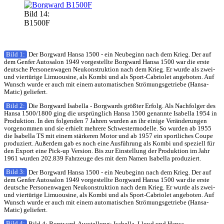
Bild 14:
B1500F
Bild 1:
Der Borgward Hansa 1500 - ein Neubeginn nach dem Krieg. Der auf
dem Genfer Autosalon 1949 vorgestellte Borgward Hansa 1500 war die erste
deutsche Personenwagen Neukonstruktion nach dem Krieg. Er wurde als zwei-
und viertürige Limuousine, als Kombi und als Sport-Cabriolet angeboten. Auf
Wunsch wurde er auch mit einem automatischen Strömungsgetriebe (Hansa-
Matic) geliefert.
Bild 2:
Die Borgward Isabella - Borgwards größter Erfolg. Als Nachfolger des
Hansa 1500/1800 ging die ursprünglich Hansa 1500 genannte Isabella 1954 in
Produktion. In den folgenden 7 Jahren wurden an ihr einige Veränderungen
vorgenommen und sie erhielt mehrere Schwestermodelle. So wurden ab 1955
die Isabella TS mit einem stärkeren Motor und ab 1957 ein sportliches Coupe
produziert. Außerdem gab es noch eine Ausführung als Kombi und speziell für
den Export eine Pick-up Version. Bis zur Einstellung der Produktion im Jahr
1961 wurden 202.839 Fahrzeuge des mit dem Namen Isabella produziert.
Bild 3:
Der Borgward Hansa 1500 - ein Neubeginn nach dem Krieg. Der auf
dem Genfer Autosalon 1949 vorgestellte Borgward Hansa 1500 war die erste
deutsche Personenwagen Neukonstruktion nach dem Krieg. Er wurde als zwei-
und viertürige Limuousine, als Kombi und als Sport-Cabriolet angeboten. Auf
Wunsch wurde er auch mit einem automatischen Strömungsgetriebe (Hansa-
Matic) geliefert.
Bild 4:
Bild 4: Borgward-Ausstellung: Isabella, Lloyd und Hansa.