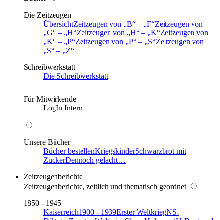
Die Zeitzeugen
Übersicht
Zeitzeugen von
B
–
F
Zeitzeugen von
G
–
H
Zeitzeugen von
H
–
K
Zeitzeugen von
K
–
P
Zeitzeugen von
P
–
S
Zeitzeugen von
S
–
Z
Schreibwerkstatt
Die Schreibwerkstatt
Für Mitwirkende
LogIn Intern
Unsere Bücher
Bücher bestellen
Kriegskinder
Schwarzbrot mit
Zucker
Dennoch gelacht…
Zeitzeugenberichte
Zeitzeugenberichte, zeitlich und thematisch geordnet
1850 - 1945
Kaiserreich
1900 - 1939
Erster Weltkrieg
NS-