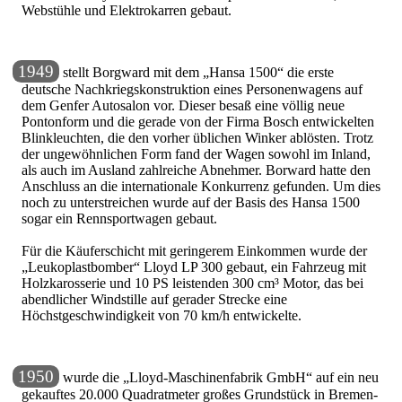
Webstühle und Elektrokarren gebaut.
1949
stellt Borgward mit dem
Hansa 1500
die erste
deutsche Nachkriegskonstruktion eines Personenwagens auf
dem Genfer Autosalon vor. Dieser besaß eine völlig neue
Pontonform und die gerade von der Firma Bosch entwickelten
Blinkleuchten, die den vorher üblichen Winker ablösten. Trotz
der ungewöhnlichen Form fand der Wagen sowohl im Inland,
als auch im Ausland zahlreiche Abnehmer. Borward hatte den
Anschluss an die internationale Konkurrenz gefunden. Um dies
noch zu unterstreichen wurde auf der Basis des Hansa 1500
sogar ein Rennsportwagen gebaut.
Für die Käuferschicht mit geringerem Einkommen wurde der
Leukoplastbomber
Lloyd LP 300 gebaut, ein Fahrzeug mit
Holzkarosserie und 10 PS leistenden 300 cm³ Motor, das bei
abendlicher Windstille auf gerader Strecke eine
Höchstgeschwindigkeit von 70 km/h entwickelte.
1950
wurde die
Lloyd-Maschinenfabrik GmbH
auf ein neu
gekauftes 20.000 Quadratmeter großes Grundstück in Bremen-