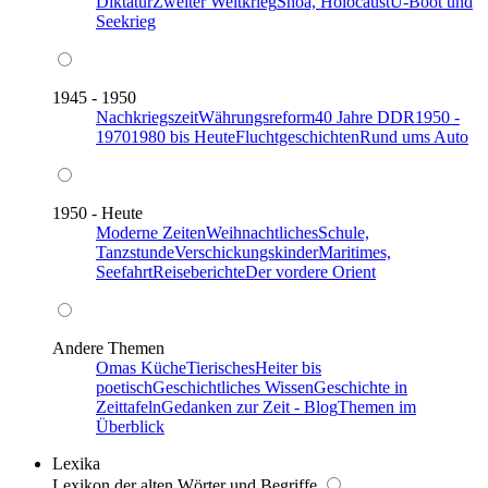
Diktatur
Zweiter Weltkrieg
Shoa, Holocaust
U-Boot und
Seekrieg
1945 - 1950
Nachkriegszeit
Währungsreform
40 Jahre DDR
1950 -
1970
1980 bis Heute
Fluchtgeschichten
Rund ums Auto
1950 - Heute
Moderne Zeiten
Weihnachtliches
Schule,
Tanzstunde
Verschickungskinder
Maritimes,
Seefahrt
Reiseberichte
Der vordere Orient
Andere Themen
Omas Küche
Tierisches
Heiter bis
poetisch
Geschichtliches Wissen
Geschichte in
Zeittafeln
Gedanken zur Zeit - Blog
Themen im
Überblick
Lexika
Lexikon der alten Wörter und Begriffe