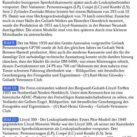
Kunstleder bezogenen Sperrholzkarosserie später auch als Leukoplastbomber
verspottet. Drei Varianten: Personenwagen (LP), Coupé (LC) und Kombi (LS).
Sein 2 Zylinder-Zweitakt-Motor leistete bei einem Hubraum von 293 ccm 10
PS. Damit war eine Höchstgeschwindigkeit von 70 km/h erreichbar. Zunächst
noch in einer Halle des Goliath-Werkes am Hastedter Osterdeich montiert,
wurde die Produktion ab 1951 am Lloyd-Stammsitz in der Bremer Neustadt
durchgeführt. Die ersten Modelle sind von den späteren durch eine kleinere
Motorhaube zu unterscheiden.
Bild 9:
Der im März 1950 auf den Genfer Autosalon vorgestellte Goliath
Personenwagen GP700 wurde ab Juli des gleichen Jahres im Goliath Werk
Bremen-Hastedt produziert. Aber auch die moderne Karosserie und die für die
damalige Zeit aufwändige technische Ausstattung konnte nicht darüber hinweg
täuschen, dass der Käufer für stolze DM 6400,- nur einen Kleinwagen erhielt,
dessen Zweitaktmotor mit 24 PS aus 700 cm³ Hubraum mit dem nahezu eine
Tonne schweren Fahrzeug überfordert war. – Bildquellen: mit freundlicher
Genehmigung des Fotografen und Eigentümers - (©) Karl-Heinz Glowsky -
Goliath-Veteranen-Club.
Bild 10:
Die Fotos entstanden währed des Borgward-Goliath-Lloyd-Treffen
1995 im Nordseebad Norden-Norddeich. Unter dem Kennzeichen ist eine
historische ADAC-Plakette des Freiwilligen Kameradschaftsdienst zu sehen, ein
Vorläufer der Gelben Engel. Bildquellen: mit freundlicher Genehmigung des
Fotografen und Eigentümers – (©) Karl-Heinz Glowsky - Goliath-Veteranen-
Club.
Bild 11:
Lloyd 300 - Der Leukoplastbomber. Erstes Pkw-Modell der 1949
gegründeten Lloyd Motoren Werke war der Lloyd 300, ob seiner mit Kunstleder
bezogenen Sperrholzkarosserie als Leukoplastbomber verspottet. Drei
Varianten: Personenwagen (LP), Coupé (LC) und Kombi (LS). Sein