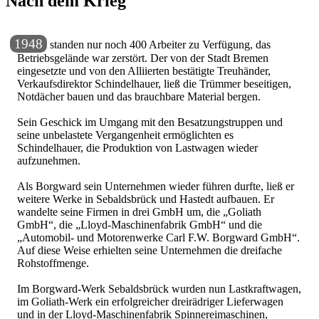
Nach dem Krieg
1948
standen nur noch 400 Arbeiter zu Verfügung, das
Betriebsgelände war zerstört. Der von der Stadt Bremen
eingesetzte und von den Alliierten bestätigte Treuhänder,
Verkaufsdirektor Schindelhauer, ließ die Trümmer beseitigen,
Notdächer bauen und das brauchbare Material bergen.
Sein Geschick im Umgang mit den Besatzungstruppen und
seine unbelastete Vergangenheit ermöglichten es
Schindelhauer, die Produktion von Lastwagen wieder
aufzunehmen.
Als Borgward sein Unternehmen wieder führen durfte, ließ er
weitere Werke in Sebaldsbrück und Hastedt aufbauen. Er
wandelte seine Firmen in drei GmbH um, die
Goliath
GmbH
, die
Lloyd-Maschinenfabrik GmbH
und die
Automobil- und Motorenwerke Carl F.W. Borgward GmbH
.
Auf diese Weise erhielten seine Unternehmen die dreifache
Rohstoffmenge.
Im Borgward-Werk Sebaldsbrück wurden nun Lastkraftwagen,
im Goliath-Werk ein erfolgreicher dreirädriger Lieferwagen
und in der Lloyd-Maschinenfabrik Spinnereimaschinen,