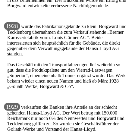
in das Unternehmen ein. Der Blitzkarren wurde ein Erfolg und
Borgward entwickelte verbesserte Nachfolgemodelle.
1928
wurde das Fabrikationsgelände zu klein. Borgward und
Tecklenborg übernahmen die zum Verkauf stehende
Bremer
Karosseriefabrik vorm. Louis Gärtner AG
. Beide
interessierten sich hauptsächlich für die Gebäude, die direkt
gegenüber dem Verwaltungsgebäude der Hansa-Lloyd AG
standen.
Das Geschäft mit den Transportfahrzeugen lief weiterhin so
gut, dass die Produktpalette um den Vierrad-Lastwagen
Superior
, einen eineinhalb Tonner ergänzt wurde. Das Werk
bekam wieder einen neuen Namen und hieß ab März 1928
Goliath-Werke, Borgward & Co
.
1929
verkauften die Banken ihre Anteile an der schlecht
gehenden Hansa-Lloyd AG. Der Wert betrug mit 150.000
Reichsmark nur noch 6% des Nennwertes und Borgward und
Tecklenborg griffen zu. So wurden sie Geschäftsführer der
Goliath-Werke und Vorstand der Hansa-Lloyd.