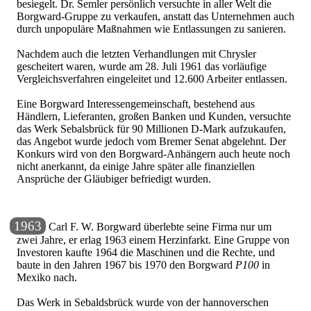
besiegelt. Dr. Semler persönlich versuchte in aller Welt die
Borgward-Gruppe zu verkaufen, anstatt das Unternehmen auch
durch unpopuläre Maßnahmen wie Entlassungen zu sanieren.
Nachdem auch die letzten Verhandlungen mit Chrysler
gescheitert waren, wurde am 28. Juli 1961 das vorläufige
Vergleichsverfahren eingeleitet und 12.600 Arbeiter entlassen.
Eine Borgward Interessengemeinschaft, bestehend aus
Händlern, Lieferanten, großen Banken und Kunden, versuchte
das Werk Sebalsbrück für 90 Millionen D-Mark aufzukaufen,
das Angebot wurde jedoch vom Bremer Senat abgelehnt. Der
Konkurs wird von den Borgward-Anhängern auch heute noch
nicht anerkannt, da einige Jahre später alle finanziellen
Ansprüche der Gläubiger befriedigt wurden.
1963
Carl F. W. Borgward überlebte seine Firma nur um
zwei Jahre, er erlag 1963 einem Herzinfarkt. Eine Gruppe von
Investoren kaufte 1964 die Maschinen und die Rechte, und
baute in den Jahren 1967 bis 1970 den Borgward
P100
in
Mexiko nach.
Das Werk in Sebaldsbrück wurde von der hannoverschen