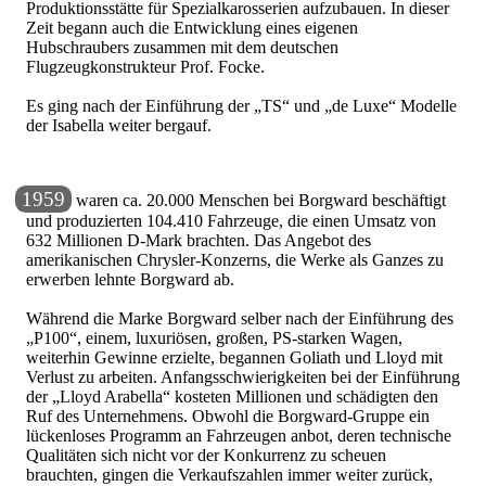
Produktionsstätte für Spezialkarosserien aufzubauen. In dieser
Zeit begann auch die Entwicklung eines eigenen
Hubschraubers zusammen mit dem deutschen
Flugzeugkonstrukteur Prof. Focke.
Es ging nach der Einführung der
TS
und
de Luxe
Modelle
der Isabella weiter bergauf.
1959
waren ca. 20.000 Menschen bei Borgward beschäftigt
und produzierten 104.410 Fahrzeuge, die einen Umsatz von
632 Millionen D-Mark brachten. Das Angebot des
amerikanischen Chrysler-Konzerns, die Werke als Ganzes zu
erwerben lehnte Borgward ab.
Während die Marke Borgward selber nach der Einführung des
P100
, einem, luxuriösen, großen, PS-starken Wagen,
weiterhin Gewinne erzielte, begannen Goliath und Lloyd mit
Verlust zu arbeiten. Anfangsschwierigkeiten bei der Einführung
der
Lloyd Arabella
kosteten Millionen und schädigten den
Ruf des Unternehmens. Obwohl die Borgward-Gruppe ein
lückenloses Programm an Fahrzeugen anbot, deren technische
Qualitäten sich nicht vor der Konkurrenz zu scheuen
brauchten, gingen die Verkaufszahlen immer weiter zurück,