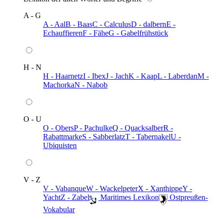
A - G
A - Aal
B - Baas
C - Calculus
D - dalbern
E -
Echauffieren
F - Fähe
G - Gabelfrühstück
H - N
H - Haarnetz
I - Ibex
J - Jach
K - Kaap
L - Laberdan
M -
Machorka
N - Nabob
O - U
O - Obers
P - Pachulke
Q - Quacksalber
R -
Rabattmarke
S - Sabberlatz
T - Tabernakel
U -
Ubiquisten
V - Z
V - Vabanque
W - Wackelpeter
X - Xanthippe
Y -
Yacht
Z - Zabel
️ Maritimes Lexikon
️ Ostpreußen-
Vokabular