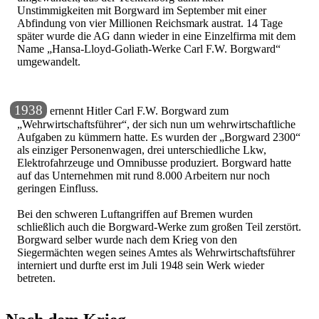
Unstimmigkeiten mit Borgward im September mit einer
Abfindung von vier Millionen Reichsmark austrat. 14 Tage
später wurde die AG dann wieder in eine Einzelfirma mit dem
Name
Hansa-Lloyd-Goliath-Werke Carl F.W. Borgward
umgewandelt.
1938
ernennt Hitler Carl F.W. Borgward zum
Wehrwirtschaftsführer
, der sich nun um wehrwirtschaftliche
Aufgaben zu kümmern hatte. Es wurden der
Borgward 2300
als einziger Personenwagen, drei unterschiedliche Lkw,
Elektrofahrzeuge und Omnibusse produziert. Borgward hatte
auf das Unternehmen mit rund 8.000 Arbeitern nur noch
geringen Einfluss.
Bei den schweren Luftangriffen auf Bremen wurden
schließlich auch die Borgward-Werke zum großen Teil zerstört.
Borgward selber wurde nach dem Krieg von den
Siegermächten wegen seines Amtes als Wehrwirtschaftsführer
interniert und durfte erst im Juli 1948 sein Werk wieder
betreten.