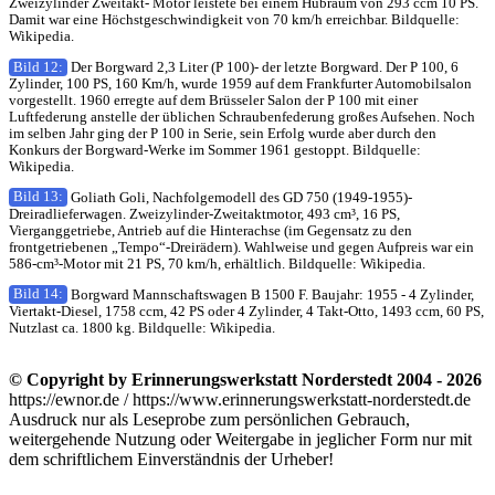
Zweizylinder Zweitakt- Motor leistete bei einem Hubraum von 293 ccm 10 PS.
Damit war eine Höchstgeschwindigkeit von 70 km/h erreichbar. Bildquelle:
Wikipedia.
Bild 12:
Der Borgward 2,3 Liter (P 100)- der letzte Borgward. Der P 100, 6
Zylinder, 100 PS, 160 Km/h, wurde 1959 auf dem Frankfurter Automobilsalon
vorgestellt. 1960 erregte auf dem Brüsseler Salon der P 100 mit einer
Luftfederung anstelle der üblichen Schraubenfederung großes Aufsehen. Noch
im selben Jahr ging der P 100 in Serie, sein Erfolg wurde aber durch den
Konkurs der Borgward-Werke im Sommer 1961 gestoppt. Bildquelle:
Wikipedia.
Bild 13:
Goliath Goli, Nachfolgemodell des GD 750 (1949-1955)-
Dreiradlieferwagen. Zweizylinder-Zweitaktmotor, 493 cm³, 16 PS,
Vierganggetriebe, Antrieb auf die Hinterachse (im Gegensatz zu den
frontgetriebenen „Tempo“-Dreirädern). Wahlweise und gegen Aufpreis war ein
586-cm³-Motor mit 21 PS, 70 km/h, erhältlich. Bildquelle: Wikipedia.
Bild 14:
Borgward Mannschaftswagen B 1500 F. Baujahr: 1955 - 4 Zylinder,
Viertakt-Diesel, 1758 ccm, 42 PS oder 4 Zylinder, 4 Takt-Otto, 1493 ccm, 60 PS,
Nutzlast ca. 1800 kg. Bildquelle: Wikipedia.
© Copyright by Erinnerungswerkstatt Norderstedt 2004 - 2026
https://ewnor.de / https://www.erinnerungswerkstatt-norderstedt.de
Ausdruck nur als Leseprobe zum persönlichen Gebrauch,
weitergehende Nutzung oder Weitergabe in jeglicher Form nur mit
dem schriftlichem Einverständnis der Urheber!