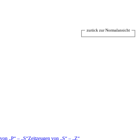
zurück zur Normalansicht
 von
P
–
S
Zeitzeugen von
S
–
Z