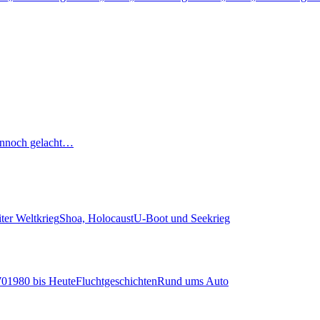
nnoch gelacht…
ter Weltkrieg
Shoa, Holocaust
U-Boot und Seekrieg
70
1980 bis Heute
Fluchtgeschichten
Rund ums Auto