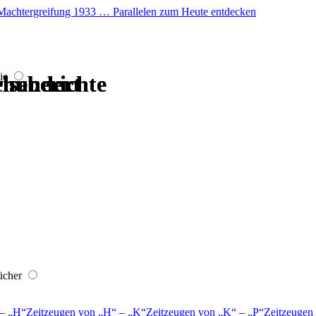
er Machtergreifung 1933 … Parallelen zum Heute entdecken
ie
hrhundert
hrhundert
hrhundert
hrhundert
iseberichte
iseberichte
ücher
–
H
Zeitzeugen von
H
–
K
Zeitzeugen von
K
–
P
Zeitzeugen