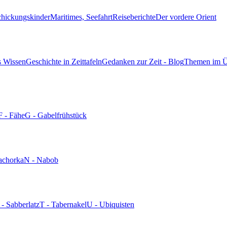
chickungskinder
Maritimes, Seefahrt
Reiseberichte
Der vordere Orient
s Wissen
Geschichte in Zeittafeln
Gedanken zur Zeit - Blog
Themen im Ü
F - Fähe
G - Gabelfrühstück
achorka
N - Nabob
 - Sabberlatz
T - Tabernakel
U - Ubiquisten