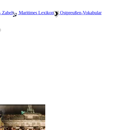
- Zabel
️ Maritimes Lexikon
️ Ostpreußen-Vokabular