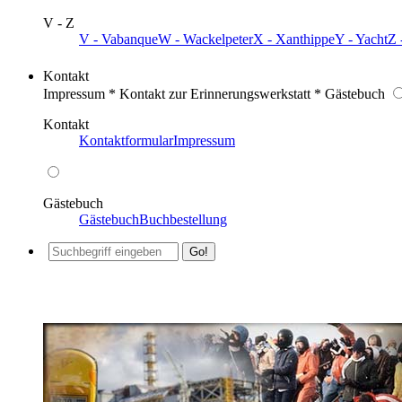
V - Z
V - Vabanque
W - Wackelpeter
X - Xanthippe
Y - Yacht
Z 
Kontakt
Impressum * Kontakt zur Erinnerungswerkstatt * Gästebuch
Kontakt
Kontaktformular
Impressum
Gästebuch
Gästebuch
Buchbestellung