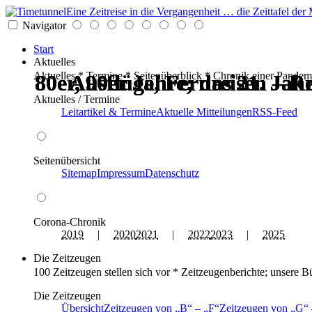
Eine Zeitreise in die Vergangenheit … die Zeittafel d
Navigator
Start
Aktuelles
Aktuelles * Termine * Seitenüberblick * Chronik einer Pandem
80er, 90er Jahre; das 21. Ja
80er, 90er Jahre; das 21. Ja
80er, 90er Jahre; das 21. Ja
80er, 90er Jahre; das 21. Ja
Ausflüge, Fernreisen – Re
Ausflüge, Fernreisen – Re
Aktuelles / Termine
Leitartikel & Termine
Aktuelle Mitteilungen
RSS-Feed
Seitenübersicht
Sitemap
Impressum
Datenschutz
Corona-Chronik
2019
|
2020
2021
|
2022
2023
|
2025
Die Zeitzeugen
100 Zeitzeugen stellen sich vor * Zeitzeugenberichte; unsere B
Die Zeitzeugen
Übersicht
Zeitzeugen von
B
–
F
Zeitzeugen von
G