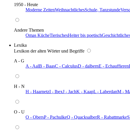
1950 - Heute
Moderne Zeiten
Weihnachtliches
Schule, Tanzstunde
Vers
Andere Themen
Omas Küche
Tierisches
Heiter bis poetisch
Geschichtliche
Lexika
Lexikon der alten Wörter und Begriffe
A - G
A - Aal
B - Baas
C - Calculus
D - dalbern
E - Echauffieren
H - N
H - Haarnetz
I - Ibex
J - Jach
K - Kaap
L - Laberdan
M - M
O - U
O - Obers
P - Pachulke
Q - Quacksalber
R - Rabattmarke
S