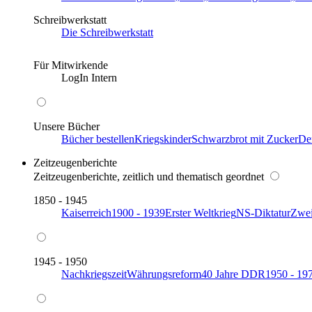
Schreibwerkstatt
Die Schreibwerkstatt
Für Mitwirkende
LogIn Intern
Unsere Bücher
Bücher bestellen
Kriegskinder
Schwarzbrot mit Zucker
De
Zeitzeugenberichte
Zeitzeugenberichte, zeitlich und thematisch geordnet
1850 - 1945
Kaiserreich
1900 - 1939
Erster Weltkrieg
NS-Diktatur
Zwei
1945 - 1950
Nachkriegszeit
Währungsreform
40 Jahre DDR
1950 - 19