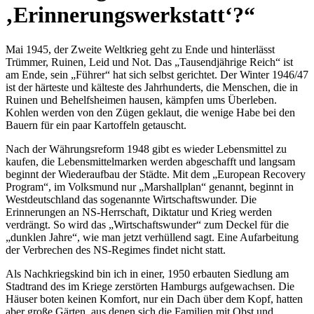
Erinnerungswerkstatt
?
Mai 1945, der Zweite Weltkrieg geht zu Ende und hinterlässt
Trümmer, Ruinen, Leid und Not. Das
Tausendjährige Reich
ist
am Ende, sein
Führer
hat sich selbst gerichtet. Der Winter 1946/47
ist der härteste und kälteste des Jahrhunderts, die Menschen, die in
Ruinen und Behelfsheimen hausen, kämpfen ums Überleben.
Kohlen werden von den Zügen geklaut, die wenige Habe bei den
Bauern für ein paar Kartoffeln getauscht.
Nach der Währungsreform 1948 gibt es wieder Lebensmittel zu
kaufen, die Lebensmittelmarken werden abgeschafft und langsam
beginnt der Wiederaufbau der Städte. Mit dem
European Recovery
Program
, im Volksmund nur
Marshallplan
genannt, beginnt in
Westdeutschland das sogenannte Wirtschaftswunder. Die
Erinnerungen an NS-Herrschaft, Diktatur und Krieg werden
verdrängt. So wird das
Wirtschaftswunder
zum Deckel für die
dunklen Jahre
, wie man jetzt verhüllend sagt. Eine Aufarbeitung
der Verbrechen des NS-Regimes findet nicht statt.
Als Nachkriegskind bin ich in einer, 1950 erbauten Siedlung am
Stadtrand des im Kriege zerstörten Hamburgs aufgewachsen. Die
Häuser boten keinen Komfort, nur ein Dach über dem Kopf, hatten
aber große Gärten, aus denen sich die Familien mit Obst und