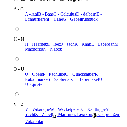
A - G
A - Aal
B - Baas
C - Calculus
D - dalbern
E -
Echauffieren
F - Fähe
G - Gabelfrühstück
H - N
H - Haarnetz
I - Ibex
J - Jach
K - Kaap
L - Laberdan
M -
Machorka
N - Nabob
O - U
O - Obers
P - Pachulke
Q - Quacksalber
R -
Rabattmarke
S - Sabberlatz
T - Tabernakel
U -
Ubiquisten
V - Z
V - Vabanque
W - Wackelpeter
X - Xanthippe
Y -
Yacht
Z - Zabel
️ Maritimes Lexikon
️ Ostpreußen-
Vokabular