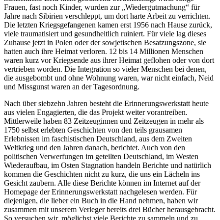
Frauen, fast noch Kinder, wurden zur
Wiedergutmachung
für
Jahre nach Sibirien verschleppt, um dort harte Arbeit zu verrichten.
Die letzten Kriegsgefangenen kamen erst 1956 nach Hause zurück,
viele traumatisiert und gesundheitlich ruiniert. Für viele lag dieses
Zuhause jetzt in Polen oder der sowjetischen Besatzungszone, sie
hatten auch ihre Heimat verloren. 12 bis 14 Millionen Menschen
waren kurz vor Kriegsende aus ihrer Heimat geflohen oder von dort
vertrieben worden. Die Integration so vieler Menschen bei denen,
die ausgebombt und ohne Wohnung waren, war nicht einfach, Neid
und Missgunst waren an der Tagesordnung.
Nach über siebzehn Jahren besteht die Erinnerungswerkstatt heute
aus vielen Engagierten, die das Projekt weiter vorantreiben.
Mittlerweile haben 83 Zeitzeuginnen und Zeitzeugen in mehr als
1750 selbst erlebten Geschichten von den teils grausamen
Erlebnissen im faschistischen Deutschland, aus dem Zweiten
Weltkrieg und den Jahren danach, berichtet. Auch von den
politischen Verwerfungen im geteilten Deutschland, im Westen
Wiederaufbau, im Osten Stagnation handeln Berichte und natürlich
kommen die Geschichten nicht zu kurz, die uns ein Lächeln ins
Gesicht zaubern. Alle diese Berichte können im Internet auf der
Homepage der Erinnerungswerkstatt nachgelesen werden. Für
diejenigen, die lieber ein Buch in die Hand nehmen, haben wir
zusammen mit unserem Verleger bereits drei Bücher herausgebracht.
So versuchen wir, möglichst viele Berichte zu sammeln und zu