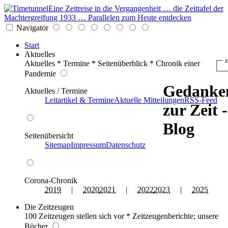
Eine Zeitreise in die Vergangenheit … die Zeittafel der
Machtergreifung 1933 … Parallelen zum Heute entdecken
Navigator
Start
Aktuelles
z
Aktuelles * Termine * Seitenüberblick * Chronik einer
Pandemie
Gedanke
Aktuelles / Termine
Leitartikel & Termine
Aktuelle Mitteilungen
RSS-Feed
zur Zeit -
Blog
Seitenübersicht
Sitemap
Impressum
Datenschutz
Corona-Chronik
2019
|
2020
2021
|
2022
2023
|
2025
Die Zeitzeugen
100 Zeitzeugen stellen sich vor * Zeitzeugenberichte; unsere
Bücher