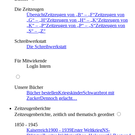
Die Zeitzeugen
Übersicht
Zeitzeugen von
B
–
F
Zeitzeugen von
G
–
H
Zeitzeugen von
H
–
K
Zeitzeugen von
K
–
P
Zeitzeugen von
P
–
S
Zeitzeugen von
S
–
Z
Schreibwerkstatt
Die Schreibwerkstatt
Für Mitwirkende
LogIn Intern
Unsere Bücher
Bücher bestellen
Kriegskinder
Schwarzbrot mit
Zucker
Dennoch gelacht…
Zeitzeugenberichte
Zeitzeugenberichte, zeitlich und thematisch geordnet
1850 - 1945
Kaiserreich
1900 - 1939
Erster Weltkrieg
NS-