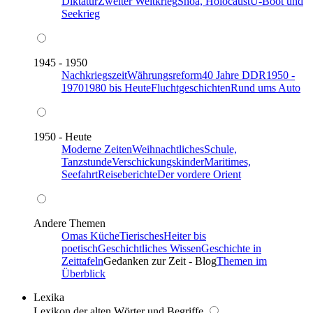
Diktatur
Zweiter Weltkrieg
Shoa, Holocaust
U-Boot und
Seekrieg
1945 - 1950
Nachkriegszeit
Währungsreform
40 Jahre DDR
1950 -
1970
1980 bis Heute
Fluchtgeschichten
Rund ums Auto
1950 - Heute
Moderne Zeiten
Weihnachtliches
Schule,
Tanzstunde
Verschickungskinder
Maritimes,
Seefahrt
Reiseberichte
Der vordere Orient
Andere Themen
Omas Küche
Tierisches
Heiter bis
poetisch
Geschichtliches Wissen
Geschichte in
Zeittafeln
Gedanken zur Zeit - Blog
Themen im
Überblick
Lexika
Lexikon der alten Wörter und Begriffe