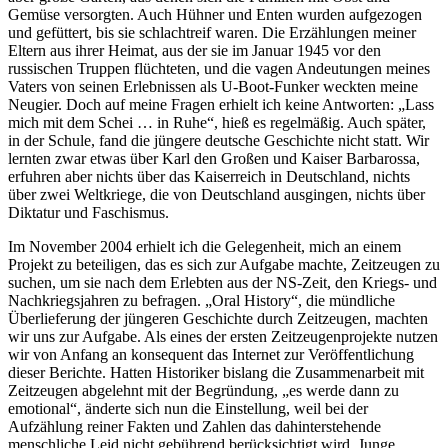
Gemüse versorgten. Auch Hühner und Enten wurden aufgezogen
und gefüttert, bis sie schlachtreif waren. Die Erzählungen meiner
Eltern aus ihrer Heimat, aus der sie im Januar 1945 vor den
russischen Truppen flüchteten, und die vagen Andeutungen meines
Vaters von seinen Erlebnissen als U-Boot-Funker weckten meine
Neugier. Doch auf meine Fragen erhielt ich keine Antworten:
Lass
mich mit dem Schei … in Ruhe
, hieß es regelmäßig. Auch später,
in der Schule, fand die jüngere deutsche Geschichte nicht statt. Wir
lernten zwar etwas über Karl den Großen und Kaiser Barbarossa,
erfuhren aber nichts über das Kaiserreich in Deutschland, nichts
über zwei Weltkriege, die von Deutschland ausgingen, nichts über
Diktatur und Faschismus.
Im November 2004 erhielt ich die Gelegenheit, mich an einem
Projekt zu beteiligen, das es sich zur Aufgabe machte, Zeitzeugen zu
suchen, um sie nach dem Erlebten aus der NS-Zeit, den Kriegs- und
Nachkriegsjahren zu befragen.
Oral History
, die mündliche
Überlieferung der jüngeren Geschichte durch Zeitzeugen, machten
wir uns zur Aufgabe. Als eines der ersten Zeitzeugenprojekte nutzen
wir von Anfang an konsequent das Internet zur Veröffentlichung
dieser Berichte. Hatten Historiker bislang die Zusammenarbeit mit
Zeitzeugen abgelehnt mit der Begründung,
es werde dann zu
emotional
, änderte sich nun die Einstellung, weil bei der
Aufzählung reiner Fakten und Zahlen das dahinterstehende
menschliche Leid nicht gebührend berücksichtigt wird. Junge