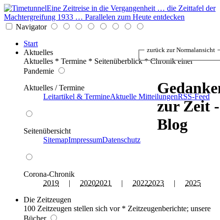
Eine Zeitreise in die Vergangenheit … die Zeittafel der
Machtergreifung 1933 … Parallelen zum Heute entdecken
Navigator
Start
zurück zur Normalansicht
Aktuelles
Aktuelles * Termine * Seitenüberblick * Chronik einer
Pandemie
Gedanke
Aktuelles / Termine
Leitartikel & Termine
Aktuelle Mitteilungen
RSS-Feed
zur Zeit -
Blog
Seitenübersicht
Sitemap
Impressum
Datenschutz
Corona-Chronik
2019
|
2020
2021
|
2022
2023
|
2025
Die Zeitzeugen
100 Zeitzeugen stellen sich vor * Zeitzeugenberichte; unsere
Bücher