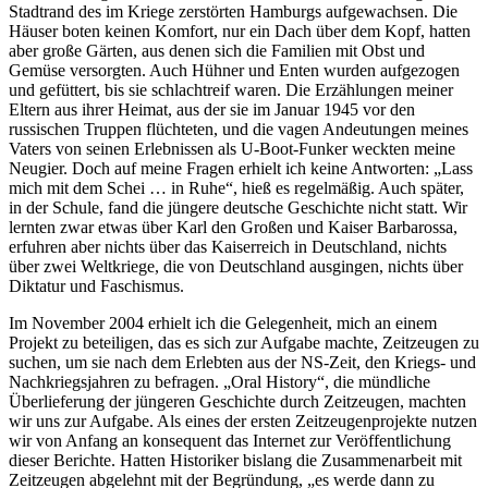
Stadtrand des im Kriege zerstörten Hamburgs aufgewachsen. Die
Häuser boten keinen Komfort, nur ein Dach über dem Kopf, hatten
aber große Gärten, aus denen sich die Familien mit Obst und
Gemüse versorgten. Auch Hühner und Enten wurden aufgezogen
und gefüttert, bis sie schlachtreif waren. Die Erzählungen meiner
Eltern aus ihrer Heimat, aus der sie im Januar 1945 vor den
russischen Truppen flüchteten, und die vagen Andeutungen meines
Vaters von seinen Erlebnissen als U-Boot-Funker weckten meine
Neugier. Doch auf meine Fragen erhielt ich keine Antworten:
Lass
mich mit dem Schei … in Ruhe
, hieß es regelmäßig. Auch später,
in der Schule, fand die jüngere deutsche Geschichte nicht statt. Wir
lernten zwar etwas über Karl den Großen und Kaiser Barbarossa,
erfuhren aber nichts über das Kaiserreich in Deutschland, nichts
über zwei Weltkriege, die von Deutschland ausgingen, nichts über
Diktatur und Faschismus.
Im November 2004 erhielt ich die Gelegenheit, mich an einem
Projekt zu beteiligen, das es sich zur Aufgabe machte, Zeitzeugen zu
suchen, um sie nach dem Erlebten aus der NS-Zeit, den Kriegs- und
Nachkriegsjahren zu befragen.
Oral History
, die mündliche
Überlieferung der jüngeren Geschichte durch Zeitzeugen, machten
wir uns zur Aufgabe. Als eines der ersten Zeitzeugenprojekte nutzen
wir von Anfang an konsequent das Internet zur Veröffentlichung
dieser Berichte. Hatten Historiker bislang die Zusammenarbeit mit
Zeitzeugen abgelehnt mit der Begründung,
es werde dann zu