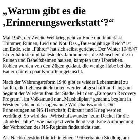
Warum gibt es die
Erinnerungswerkstatt
?
Mai 1945, der Zweite Weltkrieg geht zu Ende und hinterlässt
Trümmer, Ruinen, Leid und Not. Das
Tausendjährige Reich
ist
am Ende, sein
Führer
hat sich selbst gerichtet. Der Winter 1946/47
ist der härteste und kälteste des Jahrhunderts, die Menschen, die in
Ruinen und Behelfsheimen hausen, kämpfen ums Überleben.
Kohlen werden von den Zügen geklaut, die wenige Habe bei den
Bauern für ein paar Kartoffeln getauscht.
Nach der Währungsreform 1948 gibt es wieder Lebensmittel zu
kaufen, die Lebensmittelmarken werden abgeschafft und langsam
beginnt der Wiederaufbau der Städte. Mit dem
European Recovery
Program
, im Volksmund nur
Marshallplan
genannt, beginnt in
Westdeutschland das sogenannte Wirtschaftswunder. Die
Erinnerungen an NS-Herrschaft, Diktatur und Krieg werden
verdrängt. So wird das
Wirtschaftswunder
zum Deckel für die
dunklen Jahre
, wie man jetzt verhüllend sagt. Eine Aufarbeitung
der Verbrechen des NS-Regimes findet nicht statt.
Als Nachkriegskind bin ich in einer, 1950 erbauten Siedlung am