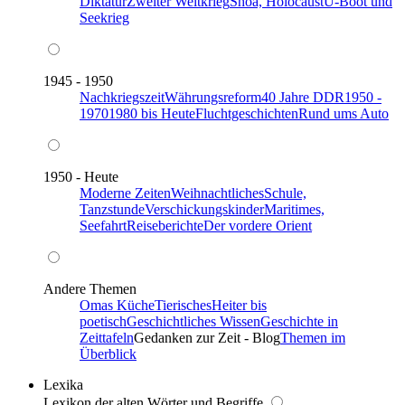
Diktatur
Zweiter Weltkrieg
Shoa, Holocaust
U-Boot und
Seekrieg
1945 - 1950
Nachkriegszeit
Währungsreform
40 Jahre DDR
1950 -
1970
1980 bis Heute
Fluchtgeschichten
Rund ums Auto
1950 - Heute
Moderne Zeiten
Weihnachtliches
Schule,
Tanzstunde
Verschickungskinder
Maritimes,
Seefahrt
Reiseberichte
Der vordere Orient
Andere Themen
Omas Küche
Tierisches
Heiter bis
poetisch
Geschichtliches Wissen
Geschichte in
Zeittafeln
Gedanken zur Zeit - Blog
Themen im
Überblick
Lexika
Lexikon der alten Wörter und Begriffe