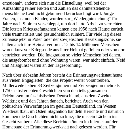
emotional
, änderte sich nun die Einstellung, weil bei der
Aufzählung reiner Fakten und Zahlen das dahinterstehende
menschliche Leid nicht gebührend berücksichtigt wird. Junge
Frauen, fast noch Kinder, wurden zur
Wiedergutmachung
für
Jahre nach Sibirien verschleppt, um dort harte Arbeit zu verrichten.
Die letzten Kriegsgefangenen kamen erst 1956 nach Hause zurück,
viele traumatisiert und gesundheitlich ruiniert. Für viele lag dieses
Zuhause jetzt in Polen oder der sowjetischen Besatzungszone, sie
hatten auch ihre Heimat verloren. 12 bis 14 Millionen Menschen
waren kurz vor Kriegsende aus ihrer Heimat geflohen oder von dort
vertrieben worden. Die Integration so vieler Menschen bei denen,
die ausgebombt und ohne Wohnung waren, war nicht einfach, Neid
und Missgunst waren an der Tagesordnung.
Nach über siebzehn Jahren besteht die Erinnerungswerkstatt heute
aus vielen Engagierten, die das Projekt weiter vorantreiben.
Mittlerweile haben 83 Zeitzeuginnen und Zeitzeugen in mehr als
1750 selbst erlebten Geschichten von den teils grausamen
Erlebnissen im faschistischen Deutschland, aus dem Zweiten
Weltkrieg und den Jahren danach, berichtet. Auch von den
politischen Verwerfungen im geteilten Deutschland, im Westen
Wiederaufbau, im Osten Stagnation handeln Berichte und natürlich
kommen die Geschichten nicht zu kurz, die uns ein Lächeln ins
Gesicht zaubern. Alle diese Berichte können im Internet auf der
Homepage der Erinnerungswerkstatt nachgelesen werden. Für