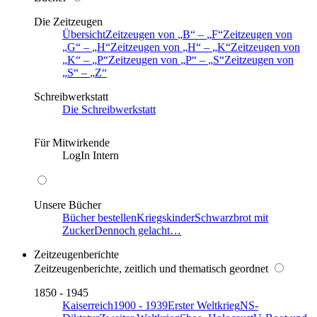
Die Zeitzeugen
Übersicht
Zeitzeugen von
B
–
F
Zeitzeugen von
G
–
H
Zeitzeugen von
H
–
K
Zeitzeugen von
K
–
P
Zeitzeugen von
P
–
S
Zeitzeugen von
S
–
Z
Schreibwerkstatt
Die Schreibwerkstatt
Für Mitwirkende
LogIn Intern
Unsere Bücher
Bücher bestellen
Kriegskinder
Schwarzbrot mit
Zucker
Dennoch gelacht…
Zeitzeugenberichte
Zeitzeugenberichte, zeitlich und thematisch geordnet
1850 - 1945
Kaiserreich
1900 - 1939
Erster Weltkrieg
NS-