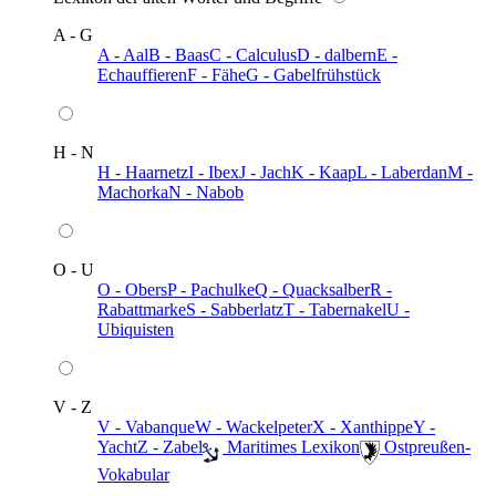
A - G
A - Aal
B - Baas
C - Calculus
D - dalbern
E -
Echauffieren
F - Fähe
G - Gabelfrühstück
H - N
H - Haarnetz
I - Ibex
J - Jach
K - Kaap
L - Laberdan
M -
Machorka
N - Nabob
O - U
O - Obers
P - Pachulke
Q - Quacksalber
R -
Rabattmarke
S - Sabberlatz
T - Tabernakel
U -
Ubiquisten
V - Z
V - Vabanque
W - Wackelpeter
X - Xanthippe
Y -
Yacht
Z - Zabel
️ Maritimes Lexikon
️ Ostpreußen-
Vokabular