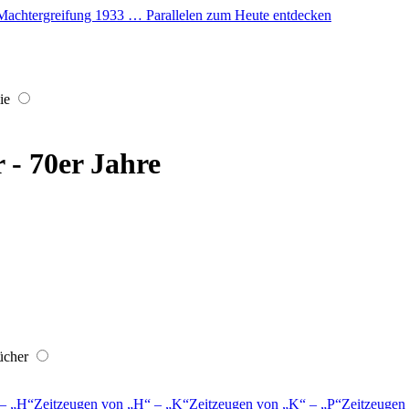
er Machtergreifung 1933 … Parallelen zum Heute entdecken
ie
r - 70er Jahre
ücher
–
H
Zeitzeugen von
H
–
K
Zeitzeugen von
K
–
P
Zeitzeugen