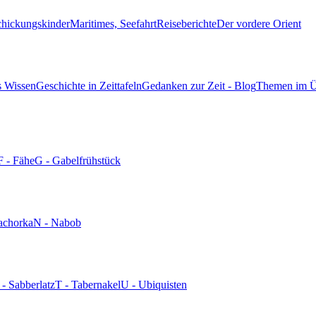
chickungskinder
Maritimes, Seefahrt
Reiseberichte
Der vordere Orient
s Wissen
Geschichte in Zeittafeln
Gedanken zur Zeit - Blog
Themen im Ü
F - Fähe
G - Gabelfrühstück
achorka
N - Nabob
 - Sabberlatz
T - Tabernakel
U - Ubiquisten