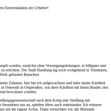
em Einverständnis der Urheber!
pft worden, zunächst ohne Versorgungsleitungen, in billigster und
f zu errichten. Die Stadt Hamburg lag noch weitgehend in Trümmern,
 Holz gebauten Baracken.
s mein Zuhause, hier bin ich aufgewachsen und habe meine Kindheit
t in Osterode in Ostpreußen, von ihrer Kindheit mit ihrem Bruder, den
gehend bewohnen würden.
edlungsgenossenschaft nach dem Krieg eine Siedlung mit
reundeten uns an, spielten öfters auch miteinander. Ich erinnere
 uns um die eigene Achse. Dann versuchten wir, die Murmeln