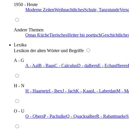
1950 - Heute
Moderne Zeiten
Weihnachtliches
Schule, Tanzstunde
Vers
Andere Themen
Omas Küche
Tierisches
Heiter bis poetisch
Geschichtliche
Lexika
Lexikon der alten Wörter und Begriffe
A - G
A - Aal
B - Baas
C - Calculus
D - dalbern
E - Echauffieren
H - N
H - Haarnetz
I - Ibex
J - Jach
K - Kaap
L - Laberdan
M - M
O - U
O - Obers
P - Pachulke
Q - Quacksalber
R - Rabattmarke
S