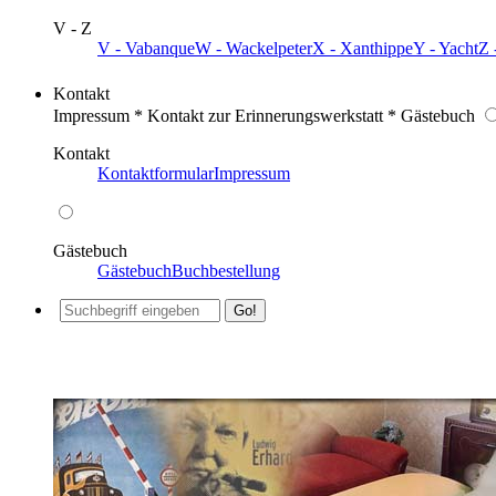
V - Z
V - Vabanque
W - Wackelpeter
X - Xanthippe
Y - Yacht
Z 
Kontakt
Impressum * Kontakt zur Erinnerungswerkstatt * Gästebuch
Kontakt
Kontaktformular
Impressum
Gästebuch
Gästebuch
Buchbestellung