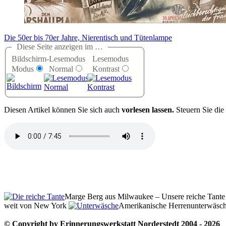
Die 50er bis 70er Jahre, Nierentisch und Tütenlampe
Diese Seite anzeigen im …
Bildschirm-
Lesemodus
Lesemodus
Modus
Normal
Kontrast
D
iesen Artikel können Sie sich auch
vorlesen lassen.
Steuern Sie die
Marge Berg aus Milwaukee – Unsere reiche Tante
weit von New York
Amerikanische Herrenunterwäsche
© Copyright by Erinnerungswerkstatt Norderstedt 2004 - 2026