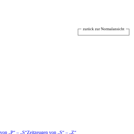
zurück zur Normalansicht
 von
P
–
S
Zeitzeugen von
S
–
Z