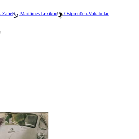
- Zabel
️ Maritimes Lexikon
️ Ostpreußen-Vokabular