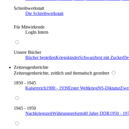
Schreibwerkstatt
Die Schreibwerkstatt
Für Mitwirkende
LogIn Intern
Unsere Bücher
Bücher bestellen
Kriegskinder
Schwarzbrot mit Zucker
De
Zeitzeugenberichte
Zeitzeugenberichte, zeitlich und thematisch geordnet
1850 - 1945
Kaiserreich
1900 - 1939
Erster Weltkrieg
NS-Diktatur
Zwei
1945 - 1950
Nachkriegszeit
Währungsreform
40 Jahre DDR
1950 - 19