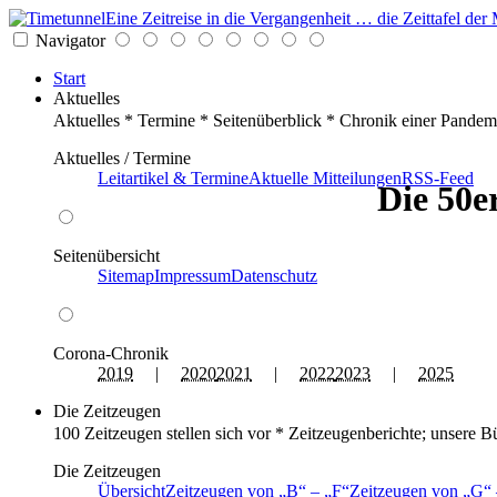
Eine Zeitreise in die Vergangenheit … die Zeittafel d
Navigator
Start
Aktuelles
Aktuelles * Termine * Seitenüberblick * Chronik einer Pandem
Aktuelles / Termine
Leitartikel & Termine
Aktuelle Mitteilungen
RSS-Feed
Die 50e
Seitenübersicht
Sitemap
Impressum
Datenschutz
Corona-Chronik
2019
|
2020
2021
|
2022
2023
|
2025
Die Zeitzeugen
100 Zeitzeugen stellen sich vor * Zeitzeugenberichte; unsere B
Die Zeitzeugen
Übersicht
Zeitzeugen von
B
–
F
Zeitzeugen von
G