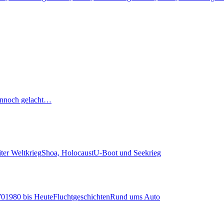
nnoch gelacht…
ter Weltkrieg
Shoa, Holocaust
U-Boot und Seekrieg
70
1980 bis Heute
Fluchtgeschichten
Rund ums Auto