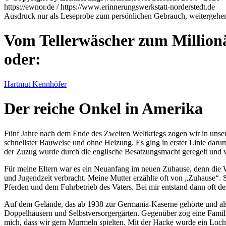
https://ewnor.de / https://www.erinnerungswerkstatt-norderstedt.de
Ausdruck nur als Leseprobe zum persönlichen Gebrauch, weitergehend
Vom Tellerwäscher zum Million
oder:
Hartmut Kennhöfer
Der reiche Onkel in Amerika
Fünf Jahre nach dem Ende des Zweiten Weltkriegs zogen wir in unser
schnellster Bauweise und ohne Heizung. Es ging in erster Linie da
der Zuzug wurde durch die englische Besatzungsmacht geregelt und 
Für meine Eltern war es ein Neuanfang im neuen Zuhause, denn die W
und Jugendzeit verbracht. Meine Mutter erzählte oft von
Zuhause
. 
Pferden und dem Fuhrbetrieb des Vaters. Bei mir entstand dann oft
Auf dem Gelände, das ab 1938 zur Germania-Kaserne gehörte und als
Doppelhäusern und Selbstversorgergärten. Gegenüber zog eine Familie 
mich, dass wir gern Murmeln spielten. Mit der Hacke wurde ein Loch