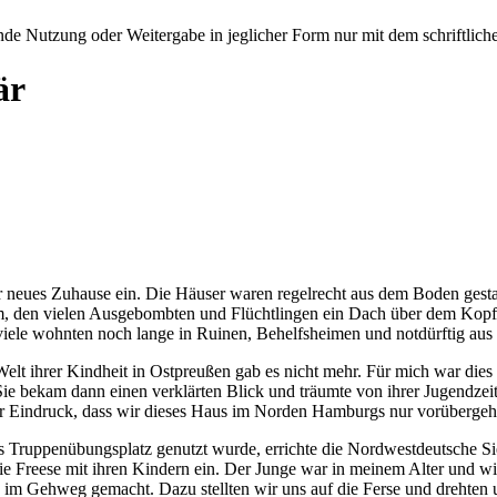
e Nutzung oder Weitergabe in jeglicher Form nur mit dem schriftlich
är
 neues Zuhause ein. Die Häuser waren regelrecht aus dem Boden gestam
rum, den vielen Ausgebombten und Flüchtlingen ein Dach über dem Kop
viele wohnten noch lange in Ruinen, Behelfsheimen und notdürftig aus
elt ihrer Kindheit in Ostpreußen gab es nicht mehr. Für mich war die
Sie bekam dann einen verklärten Blick und träumte von ihrer Jugendzei
 der Eindruck, dass wir dieses Haus im Norden Hamburgs nur vorüber
 Truppenübungsplatz genutzt wurde, errichte die Nordwestdeutsche Si
Freese mit ihren Kindern ein. Der Junge war in meinem Alter und wir f
 im Gehweg gemacht. Dazu stellten wir uns auf die Ferse und drehten