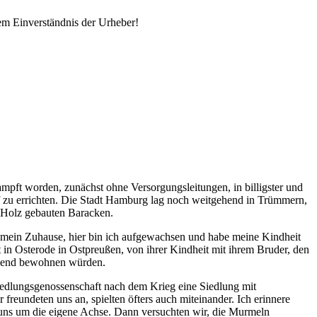
em Einverständnis der Urheber!
pft worden, zunächst ohne Versorgungsleitungen, in billigster und
f zu errichten. Die Stadt Hamburg lag noch weitgehend in Trümmern,
 Holz gebauten Baracken.
s mein Zuhause, hier bin ich aufgewachsen und habe meine Kindheit
t in Osterode in Ostpreußen, von ihrer Kindheit mit ihrem Bruder, den
gehend bewohnen würden.
edlungsgenossenschaft nach dem Krieg eine Siedlung mit
reundeten uns an, spielten öfters auch miteinander. Ich erinnere
 uns um die eigene Achse. Dann versuchten wir, die Murmeln