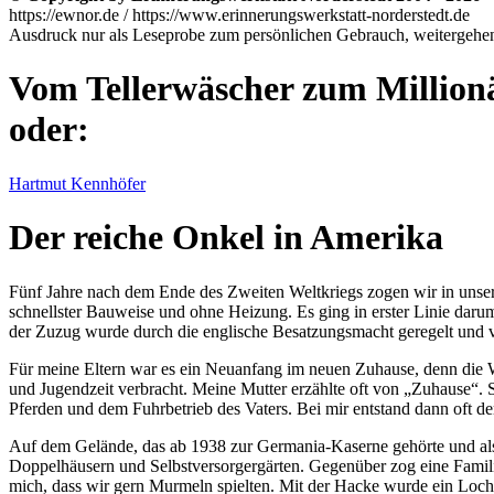
https://ewnor.de / https://www.erinnerungswerkstatt-norderstedt.de
Ausdruck nur als Leseprobe zum persönlichen Gebrauch, weitergehend
Vom Tellerwäscher zum Million
oder:
Hartmut Kennhöfer
Der reiche Onkel in Amerika
Fünf Jahre nach dem Ende des Zweiten Weltkriegs zogen wir in unser
schnellster Bauweise und ohne Heizung. Es ging in erster Linie da
der Zuzug wurde durch die englische Besatzungsmacht geregelt und 
Für meine Eltern war es ein Neuanfang im neuen Zuhause, denn die W
und Jugendzeit verbracht. Meine Mutter erzählte oft von
Zuhause
. 
Pferden und dem Fuhrbetrieb des Vaters. Bei mir entstand dann oft
Auf dem Gelände, das ab 1938 zur Germania-Kaserne gehörte und als
Doppelhäusern und Selbstversorgergärten. Gegenüber zog eine Familie 
mich, dass wir gern Murmeln spielten. Mit der Hacke wurde ein Loch