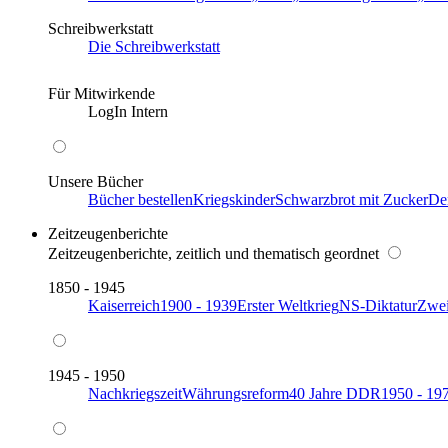
Schreibwerkstatt
Die Schreibwerkstatt
Für Mitwirkende
LogIn Intern
Unsere Bücher
Bücher bestellen
Kriegskinder
Schwarzbrot mit Zucker
De
Zeitzeugenberichte
Zeitzeugenberichte, zeitlich und thematisch geordnet
1850 - 1945
Kaiserreich
1900 - 1939
Erster Weltkrieg
NS-Diktatur
Zwei
1945 - 1950
Nachkriegszeit
Währungsreform
40 Jahre DDR
1950 - 19