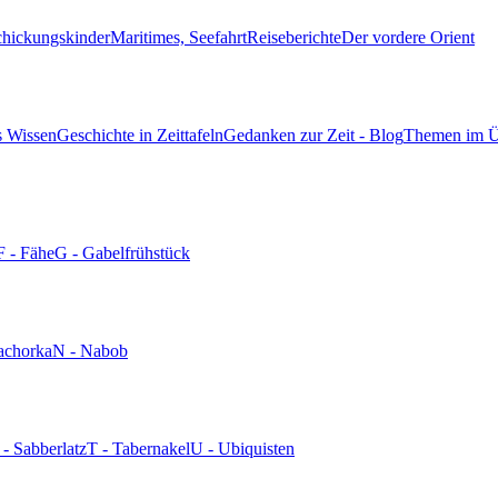
chickungskinder
Maritimes, Seefahrt
Reiseberichte
Der vordere Orient
s Wissen
Geschichte in Zeittafeln
Gedanken zur Zeit - Blog
Themen im Ü
F - Fähe
G - Gabelfrühstück
achorka
N - Nabob
 - Sabberlatz
T - Tabernakel
U - Ubiquisten