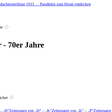
er Machtergreifung 1933 … Parallelen zum Heute entdecken
ie
r - 70er Jahre
ücher
–
H
Zeitzeugen von
H
–
K
Zeitzeugen von
K
–
P
Zeitzeugen