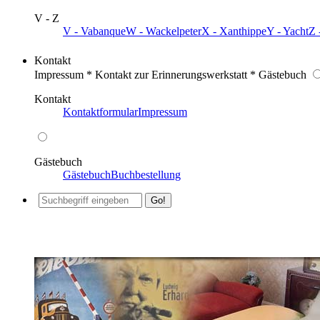
V - Z
V - Vabanque
W - Wackelpeter
X - Xanthippe
Y - Yacht
Z 
Kontakt
Impressum * Kontakt zur Erinnerungswerkstatt * Gästebuch
Kontakt
Kontaktformular
Impressum
Gästebuch
Gästebuch
Buchbestellung