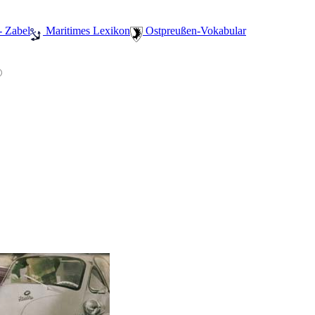
- Zabel
️ Maritimes Lexikon
️ Ostpreußen-Vokabular