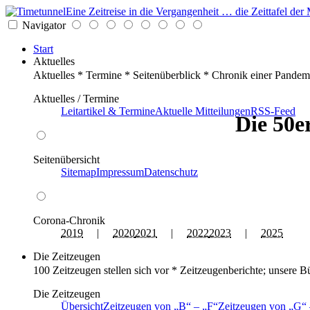
Eine Zeitreise in die Vergangenheit … die Zeittafel d
Navigator
Start
Aktuelles
Aktuelles * Termine * Seitenüberblick * Chronik einer Pandem
Aktuelles / Termine
Leitartikel & Termine
Aktuelle Mitteilungen
RSS-Feed
Die 50e
Seitenübersicht
Sitemap
Impressum
Datenschutz
Corona-Chronik
2019
|
2020
2021
|
2022
2023
|
2025
Die Zeitzeugen
100 Zeitzeugen stellen sich vor * Zeitzeugenberichte; unsere B
Die Zeitzeugen
Übersicht
Zeitzeugen von
B
–
F
Zeitzeugen von
G