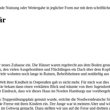
e Nutzung oder Weitergabe in jeglicher Form nur mit dem schriftlich
är
 neues Zuhause ein. Die Häuser waren regelrecht aus dem Boden gestam
rum, den vielen Ausgebombten und Flüchtlingen ein Dach über dem Kop
viele wohnten noch lange in Ruinen, Behelfsheimen und notdürftig aus
elt ihrer Kindheit in Ostpreußen gab es nicht mehr. Für mich war die
Sie bekam dann einen verklärten Blick und träumte von ihrer Jugendzei
 der Eindruck, dass wir dieses Haus im Norden Hamburgs nur vorüber
 Truppenübungsplatz genutzt wurde, errichte die Nordwestdeutsche Si
Freese mit ihren Kindern ein. Der Junge war in meinem Alter und wir f
 im Gehweg gemacht. Dazu stellten wir uns auf die Ferse und drehten