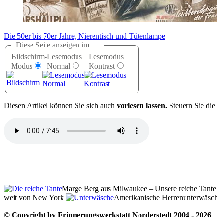
Die 50er bis 70er Jahre, Nierentisch und Tütenlampe
Diese Seite anzeigen im …
Bildschirm-
Lesemodus
Lesemodus
Modus
Normal
Kontrast
D
iesen Artikel können Sie sich auch
vorlesen lassen.
Steuern Sie die
Marge Berg aus Milwaukee – Unsere reiche Tante
weit von New York
Amerikanische Herrenunterwäsche
© Copyright by Erinnerungswerkstatt Norderstedt 2004 - 2026