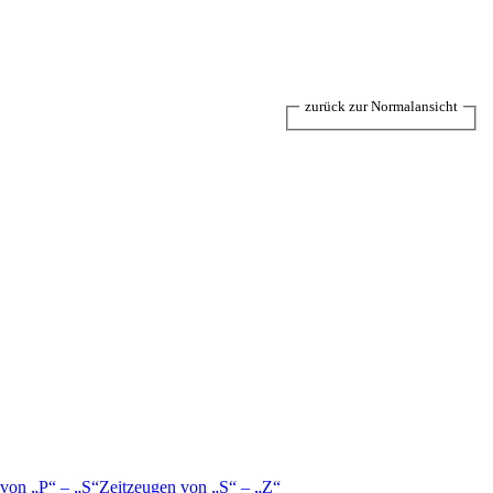
zurück zur Normalansicht
 von
P
–
S
Zeitzeugen von
S
–
Z