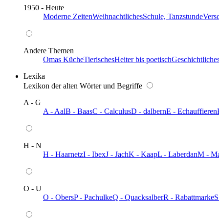
1950 - Heute
Moderne Zeiten
Weihnachtliches
Schule, Tanzstunde
Vers
Andere Themen
Omas Küche
Tierisches
Heiter bis poetisch
Geschichtliche
Lexika
Lexikon der alten Wörter und Begriffe
A - G
A - Aal
B - Baas
C - Calculus
D - dalbern
E - Echauffieren
H - N
H - Haarnetz
I - Ibex
J - Jach
K - Kaap
L - Laberdan
M - M
O - U
O - Obers
P - Pachulke
Q - Quacksalber
R - Rabattmarke
S