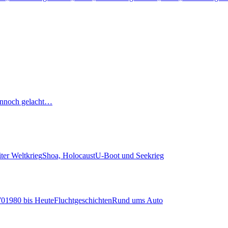
nnoch gelacht…
ter Weltkrieg
Shoa, Holocaust
U-Boot und Seekrieg
70
1980 bis Heute
Fluchtgeschichten
Rund ums Auto