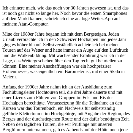
Ich erinnere mich, wie das noch vor 30 Jahren gewesen ist, und das
ist noch gar nicht so lange her. Noch bevor die ersten Smartphones
auf den Markt kamen, schrieb ich eine analoge Wetter-App auf
meinem Atari-Computer.
Mitte der 1980er Jahre begann ich mit dem Bergsteigen. Jeden
Urlaub verbrachte ich in den Schweizer Hochalpen und jedes Jahr
ging es höher hinauf. Selbstverständlich achtete ich bei meinen
Touren auf das Wetter und hatte immer ein Auge auf den Luftdruck
und die Wolkenbildung. Mit wachsender Erfahrung war ich in der
Lage, das Wettergeschehen über den Tag recht gut beurteilen zu
können. Eine meiner Anschaffungen war ein hochpräziser
Höhenmesser, was eigentlich ein Barometer ist, mit einer Skala in
Metern.
Anfang der 1990er Jahre nahm ich an der Ausbildung zum
Fachübungsleiter Hochtouren teil, die drei Jahre dauerte und mit
einer Lizenz zum Führen von Gruppen im Fels und Eis der
Hochalpen berechtigte. Voraussetzung für die Teilnahme an den
Kursen war das Tourenbuch, ein Nachweis für selbstständig
geführte Klettertouren im Hochgebirge, mit Angabe der Region, des
Berges und der durchstiegenen Route und der dafür benötigten Zeit.
Neben den täglichen Touren, die wir Prüflinge mit unseren
Bergführern unternahmen, gab es Aabends auf der Hütte noch jede