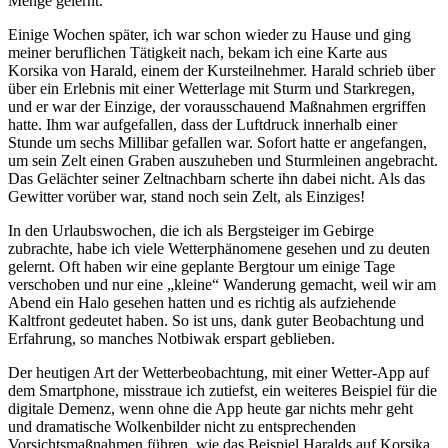
Menge gelernt.
Einige Wochen später, ich war schon wieder zu Hause und ging
meiner beruflichen Tätigkeit nach, bekam ich eine Karte aus
Korsika von Harald, einem der Kursteilnehmer. Harald schrieb über
über ein Erlebnis mit einer Wetterlage mit Sturm und Starkregen,
und er war der Einzige, der vorausschauend Maßnahmen ergriffen
hatte. Ihm war aufgefallen, dass der Luftdruck innerhalb einer
Stunde um sechs Millibar gefallen war. Sofort hatte er angefangen,
um sein Zelt einen Graben auszuheben und Sturmleinen angebracht.
Das Gelächter seiner Zeltnachbarn scherte ihn dabei nicht. Als das
Gewitter vorüber war, stand noch sein Zelt, als Einziges!
In den Urlaubswochen, die ich als Bergsteiger im Gebirge
zubrachte, habe ich viele Wetterphänomene gesehen und zu deuten
gelernt. Oft haben wir eine geplante Bergtour um einige Tage
verschoben und nur eine
kleine
Wanderung gemacht, weil wir am
Abend ein Halo gesehen hatten und es richtig als aufziehende
Kaltfront gedeutet haben. So ist uns, dank guter Beobachtung und
Erfahrung, so manches Notbiwak erspart geblieben.
Der heutigen Art der Wetterbeobachtung, mit einer Wetter-App auf
dem Smartphone, misstraue ich zutiefst, ein weiteres Beispiel für die
digitale Demenz, wenn ohne die App heute gar nichts mehr geht
und dramatische Wolkenbilder nicht zu entsprechenden
Vorsichtsmaßnahmen führen, wie das Beispiel Haralds auf Korsika