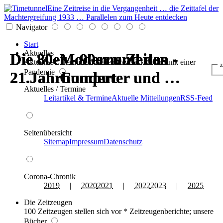
Eine Zeitreise in die Vergangenheit … die Zeittafel der
Machtergreifung 1933 … Parallelen zum Heute entdecken
Navigator
Start
Aktuelles
Die 80er - 90er und das
Die 80er - 90er und das
Die 80er - 90er und das
Die 80er - 90er und das
Moderne Zeiten -
Moderne Zeiten -
Aktuelles * Termine * Seitenüberblick * Chronik einer
z
Pandemie
21.Jahrhundert
21.Jahrhundert
21.Jahrhundert
21.Jahrhundert
Computer und …
Computer und …
Aktuelles / Termine
Leitartikel & Termine
Aktuelle Mitteilungen
RSS-Feed
Seitenübersicht
Sitemap
Impressum
Datenschutz
Corona-Chronik
2019
|
2020
2021
|
2022
2023
|
2025
Die Zeitzeugen
100 Zeitzeugen stellen sich vor * Zeitzeugenberichte; unsere
Bücher