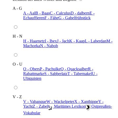
A - G
A - Aal
B - Baas
C - Calculus
D - dalbern
E -
Echauffieren
F - Fähe
G - Gabelfrühstück
H - N
H - Haarnetz
I - Ibex
J - Jach
K - Kaap
L - Laberdan
M -
Machorka
N - Nabob
O - U
O - Obers
P - Pachulke
Q - Quacksalber
R -
Rabattmarke
S - Sabberlatz
T - Tabernakel
U -
Ubiquisten
V - Z
V - Vabanque
W - Wackelpeter
X - Xanthippe
Y -
Yacht
Z - Zabel
️ Maritimes Lexikon
️ Ostpreußen-
Vokabular