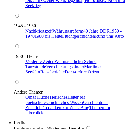
Diktatur
Zweiter Weltkrieg
Shoa, Holocaust
U-Boot und
Seekrieg
1945 - 1950
Nachkriegszeit
Währungsreform
40 Jahre DDR
1950 -
1970
1980 bis Heute
Fluchtgeschichten
Rund ums Auto
1950 - Heute
Moderne Zeiten
Weihnachtliches
Schule,
Tanzstunde
Verschickungskinder
Maritimes,
Seefahrt
Reiseberichte
Der vordere Orient
Andere Themen
Omas Küche
Tierisches
Heiter bis
poetisch
Geschichtliches Wissen
Geschichte in
Zeittafeln
Gedanken zur Zeit - Blog
Themen im
Überblick
Lexika
Lexikon der alten Wörter und Begriffe