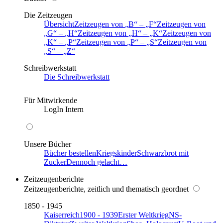
Die Zeitzeugen
Übersicht
Zeitzeugen von
B
–
F
Zeitzeugen von
G
–
H
Zeitzeugen von
H
–
K
Zeitzeugen von
K
–
P
Zeitzeugen von
P
–
S
Zeitzeugen von
S
–
Z
Schreibwerkstatt
Die Schreibwerkstatt
Für Mitwirkende
LogIn Intern
Unsere Bücher
Bücher bestellen
Kriegskinder
Schwarzbrot mit
Zucker
Dennoch gelacht…
Zeitzeugenberichte
Zeitzeugenberichte, zeitlich und thematisch geordnet
1850 - 1945
Kaiserreich
1900 - 1939
Erster Weltkrieg
NS-