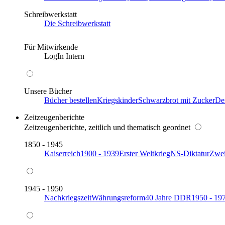
Schreibwerkstatt
Die Schreibwerkstatt
Für Mitwirkende
LogIn Intern
Unsere Bücher
Bücher bestellen
Kriegskinder
Schwarzbrot mit Zucker
De
Zeitzeugenberichte
Zeitzeugenberichte, zeitlich und thematisch geordnet
1850 - 1945
Kaiserreich
1900 - 1939
Erster Weltkrieg
NS-Diktatur
Zwei
1945 - 1950
Nachkriegszeit
Währungsreform
40 Jahre DDR
1950 - 19