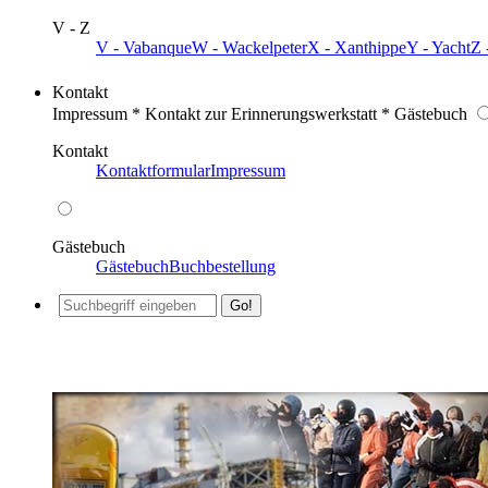
V - Z
V - Vabanque
W - Wackelpeter
X - Xanthippe
Y - Yacht
Z 
Kontakt
Impressum * Kontakt zur Erinnerungswerkstatt * Gästebuch
Kontakt
Kontaktformular
Impressum
Gästebuch
Gästebuch
Buchbestellung