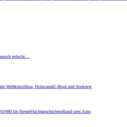
nnoch gelacht…
ter Weltkrieg
Shoa, Holocaust
U-Boot und Seekrieg
70
1980 bis Heute
Fluchtgeschichten
Rund ums Auto