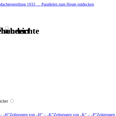
er Machtergreifung 1933 … Parallelen zum Heute entdecken
ie
hrhundert
hrhundert
hrhundert
hrhundert
iseberichte
iseberichte
ücher
–
H
Zeitzeugen von
H
–
K
Zeitzeugen von
K
–
P
Zeitzeugen