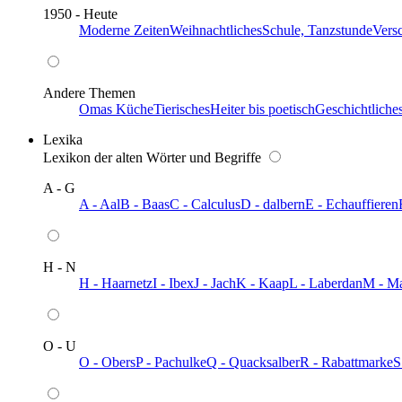
1950 - Heute
Moderne Zeiten
Weihnachtliches
Schule, Tanzstunde
Vers
Andere Themen
Omas Küche
Tierisches
Heiter bis poetisch
Geschichtliche
Lexika
Lexikon der alten Wörter und Begriffe
A - G
A - Aal
B - Baas
C - Calculus
D - dalbern
E - Echauffieren
H - N
H - Haarnetz
I - Ibex
J - Jach
K - Kaap
L - Laberdan
M - M
O - U
O - Obers
P - Pachulke
Q - Quacksalber
R - Rabattmarke
S