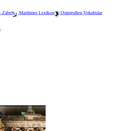
- Zabel
️ Maritimes Lexikon
️ Ostpreußen-Vokabular