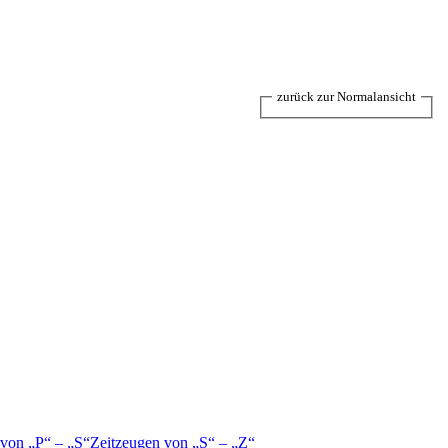
zurück zur Normalansicht
 von
P
–
S
Zeitzeugen von
S
–
Z