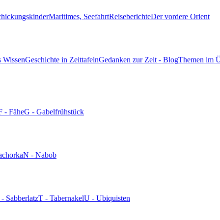
chickungskinder
Maritimes, Seefahrt
Reiseberichte
Der vordere Orient
s Wissen
Geschichte in Zeittafeln
Gedanken zur Zeit - Blog
Themen im Ü
F - Fähe
G - Gabelfrühstück
achorka
N - Nabob
 - Sabberlatz
T - Tabernakel
U - Ubiquisten