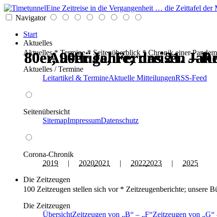
Eine Zeitreise in die Vergangenheit … die Zeittafel d
Navigator
Start
Aktuelles
Aktuelles * Termine * Seitenüberblick * Chronik einer Pandem
80er, 90er Jahre; das 21. Ja
80er, 90er Jahre; das 21. Ja
80er, 90er Jahre; das 21. Ja
80er, 90er Jahre; das 21. Ja
Ausflüge, Fernreisen – Re
Ausflüge, Fernreisen – Re
Aktuelles / Termine
Leitartikel & Termine
Aktuelle Mitteilungen
RSS-Feed
Seitenübersicht
Sitemap
Impressum
Datenschutz
Corona-Chronik
2019
|
2020
2021
|
2022
2023
|
2025
Die Zeitzeugen
100 Zeitzeugen stellen sich vor * Zeitzeugenberichte; unsere B
Die Zeitzeugen
Übersicht
Zeitzeugen von
B
–
F
Zeitzeugen von
G