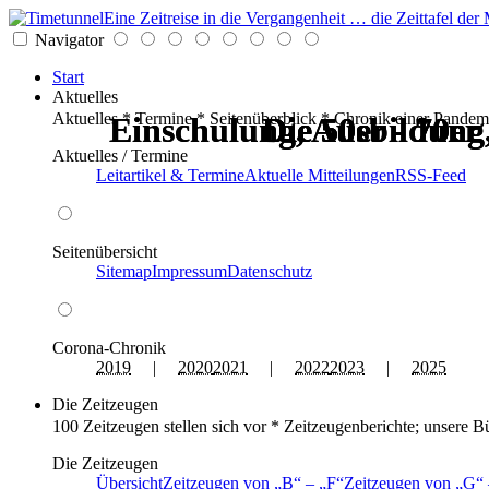
Eine Zeitreise in die Vergangenheit … die Zeittafel d
Navigator
Start
Aktuelles
Aktuelles * Termine * Seitenüberblick * Chronik einer Pandem
Einschulung, Ausbildung
Einschulung, Ausbildung
Die 50er - 70er
Die 50er - 70er
Die 50er - 70er
Die 50er - 70er
Aktuelles / Termine
Leitartikel & Termine
Aktuelle Mitteilungen
RSS-Feed
Seitenübersicht
Sitemap
Impressum
Datenschutz
Corona-Chronik
2019
|
2020
2021
|
2022
2023
|
2025
Die Zeitzeugen
100 Zeitzeugen stellen sich vor * Zeitzeugenberichte; unsere B
Die Zeitzeugen
Übersicht
Zeitzeugen von
B
–
F
Zeitzeugen von
G