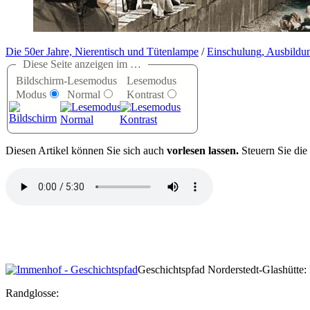
Die 50er Jahre, Nierentisch und Tütenlampe
/
Einschulung, Ausbildu
Diese Seite anzeigen im …
Bildschirm-
Lesemodus
Lesemodus
Modus
Normal
Kontrast
D
iesen Artikel können Sie sich auch
vorlesen lassen.
Steuern Sie die
Geschichtspfad Norderstedt-Glashütte:
Randglosse: