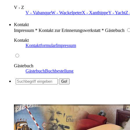
V - Z
V - Vabanque
W - Wackelpeter
X - Xanthippe
Y - Yacht
Z 
Kontakt
Impressum * Kontakt zur Erinnerungswerkstatt * Gästebuch
Kontakt
Kontaktformular
Impressum
Gästebuch
Gästebuch
Buchbestellung