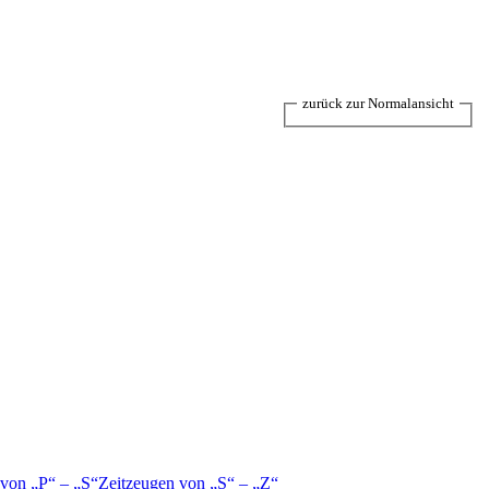
zurück zur Normalansicht
 von
P
–
S
Zeitzeugen von
S
–
Z