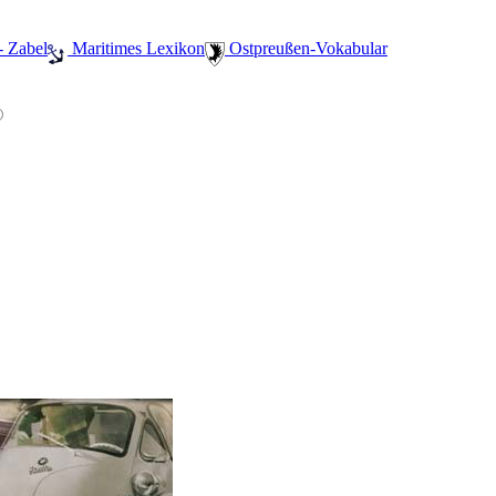
- Zabel
️ Maritimes Lexikon
️ Ostpreußen-Vokabular