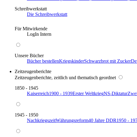
Schreibwerkstatt
Die Schreibwerkstatt
Für Mitwirkende
LogIn Intern
Unsere Bücher
Bücher bestellen
Kriegskinder
Schwarzbrot mit Zucker
De
Zeitzeugenberichte
Zeitzeugenberichte, zeitlich und thematisch geordnet
1850 - 1945
Kaiserreich
1900 - 1939
Erster Weltkrieg
NS-Diktatur
Zwei
1945 - 1950
Nachkriegszeit
Währungsreform
40 Jahre DDR
1950 - 19