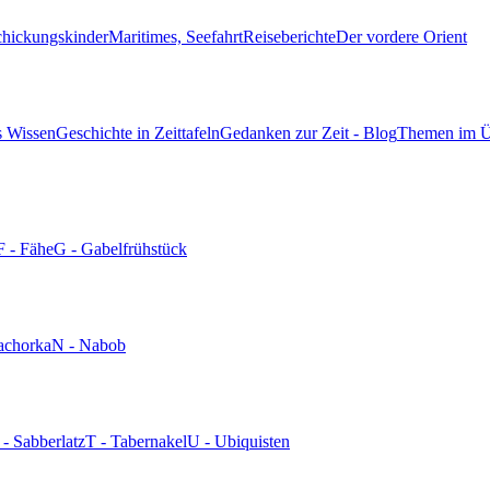
chickungskinder
Maritimes, Seefahrt
Reiseberichte
Der vordere Orient
s Wissen
Geschichte in Zeittafeln
Gedanken zur Zeit - Blog
Themen im Ü
F - Fähe
G - Gabelfrühstück
achorka
N - Nabob
 - Sabberlatz
T - Tabernakel
U - Ubiquisten