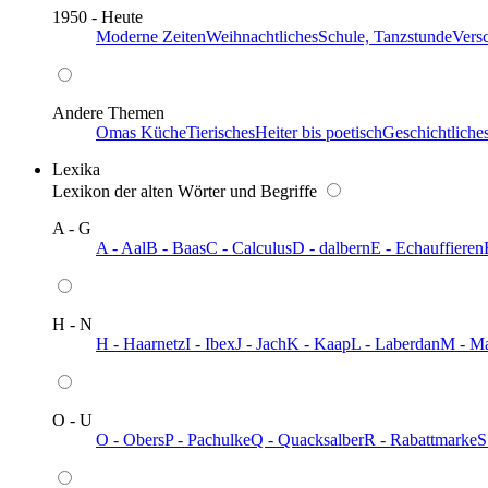
1950 - Heute
Moderne Zeiten
Weihnachtliches
Schule, Tanzstunde
Vers
Andere Themen
Omas Küche
Tierisches
Heiter bis poetisch
Geschichtliche
Lexika
Lexikon der alten Wörter und Begriffe
A - G
A - Aal
B - Baas
C - Calculus
D - dalbern
E - Echauffieren
H - N
H - Haarnetz
I - Ibex
J - Jach
K - Kaap
L - Laberdan
M - M
O - U
O - Obers
P - Pachulke
Q - Quacksalber
R - Rabattmarke
S