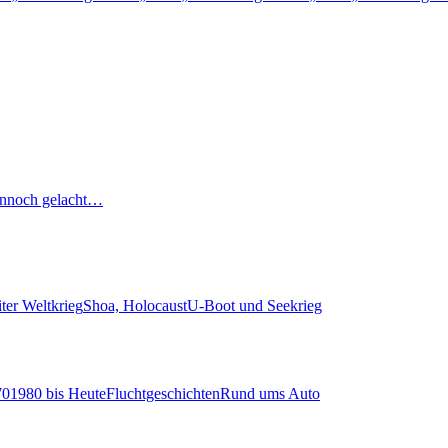
nnoch gelacht…
ter Weltkrieg
Shoa, Holocaust
U-Boot und Seekrieg
70
1980 bis Heute
Fluchtgeschichten
Rund ums Auto