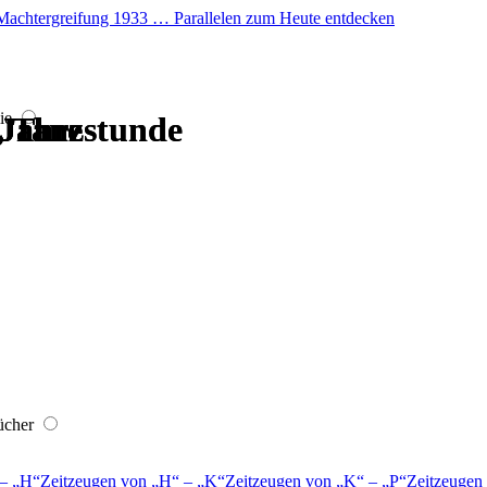
er Machtergreifung 1933 … Parallelen zum Heute entdecken
ie
, Tanzstunde
, Tanzstunde
 Jahre
 Jahre
 Jahre
 Jahre
ücher
–
H
Zeitzeugen von
H
–
K
Zeitzeugen von
K
–
P
Zeitzeugen