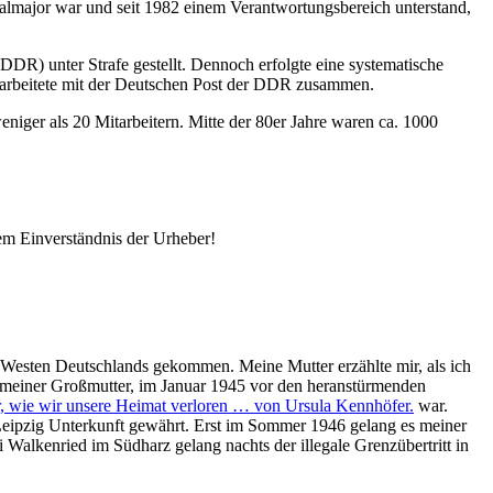
eralmajor war und seit 1982 einem Verantwortungsbereich unterstand,
DR) unter Strafe gestellt. Dennoch erfolgte eine systematische
e arbeitete mit der Deutschen Post der DDR zusammen.
iger als 20 Mitarbeitern. Mitte der 80er Jahre waren ca. 1000
em Einverständnis der Urheber!
en Westen Deutschlands gekommen. Meine Mutter erzählte mir, als ich
r, meiner Großmutter, im Januar 1945 vor den heranstürmenden
r, wie wir unsere Heimat verloren … von Ursula Kennhöfer.
war.
Leipzig Unterkunft gewährt. Erst im Sommer 1946 gelang es meiner
 Walkenried im Südharz gelang nachts der illegale Grenzübertritt in