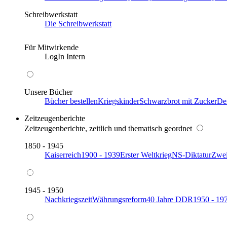
Schreibwerkstatt
Die Schreibwerkstatt
Für Mitwirkende
LogIn Intern
Unsere Bücher
Bücher bestellen
Kriegskinder
Schwarzbrot mit Zucker
De
Zeitzeugenberichte
Zeitzeugenberichte, zeitlich und thematisch geordnet
1850 - 1945
Kaiserreich
1900 - 1939
Erster Weltkrieg
NS-Diktatur
Zwei
1945 - 1950
Nachkriegszeit
Währungsreform
40 Jahre DDR
1950 - 19