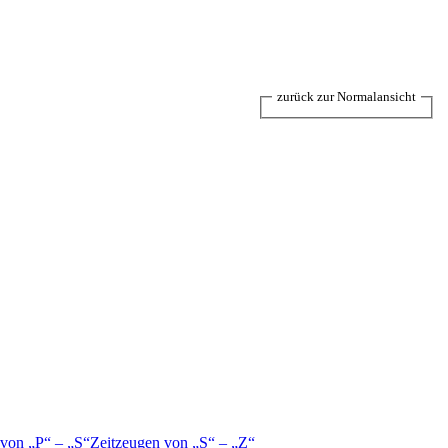
zurück zur Normalansicht
 von
P
–
S
Zeitzeugen von
S
–
Z