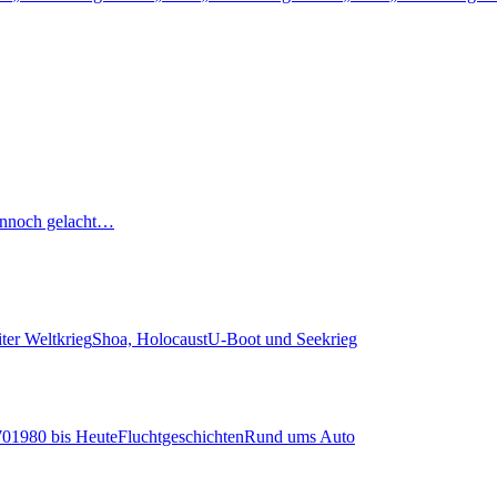
nnoch gelacht…
ter Weltkrieg
Shoa, Holocaust
U-Boot und Seekrieg
70
1980 bis Heute
Fluchtgeschichten
Rund ums Auto