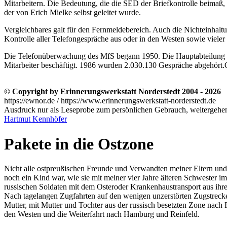
Mitarbeitern. Die Bedeutung, die die SED der Briefkontrolle beimaß, 
der von Erich Mielke selbst geleitet wurde.
Vergleichbares galt für den Fernmeldebereich. Auch die Nichteinhal
Kontrolle aller Telefongespräche aus oder in den Westen sowie viel
Die Telefonüberwachung des MfS begann 1950. Die Hauptabteilung S (
Mitarbeiter beschäftigt. 1986 wurden 2.030.130 Gespräche abgehört.
© Copyright by Erinnerungswerkstatt Norderstedt 2004 - 2026
https://ewnor.de / https://www.erinnerungswerkstatt-norderstedt.de
Ausdruck nur als Leseprobe zum persönlichen Gebrauch, weitergehend
Hartmut Kennhöfer
Pakete in die Ostzone
Nicht alle ostpreußischen Freunde und Verwandten meiner Eltern und 
noch ein Kind war, wie sie mit meiner vier Jahre älteren Schwester 
russischen Soldaten mit dem Osteroder Krankenhaustransport aus ihr
Nach tagelangen Zugfahrten auf den wenigen unzerstörten Zugstrecke
Mutter, mit Mutter und Tochter aus der russisch besetzten Zone nach 
den Westen und die Weiterfahrt nach Hamburg und Reinfeld.