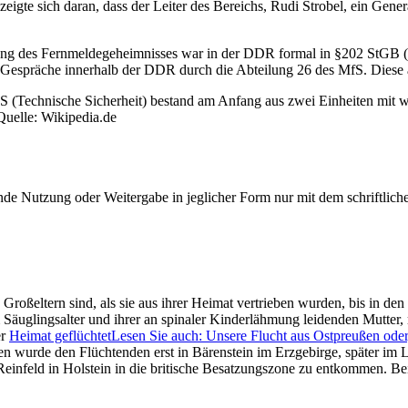
zeigte sich daran, dass der Leiter des Bereichs, Rudi Strobel, ein Gen
tung des Fernmeldegeheimnisses war in der DDR formal in §202 StGB (D
er Gespräche innerhalb der DDR durch die Abteilung 26 des MfS. Dies
Technische Sicherheit) bestand am Anfang aus zwei Einheiten mit wen
Quelle: Wikipedia.de
e Nutzung oder Weitergabe in jeglicher Form nur mit dem schriftlich
Großeltern sind, als sie aus ihrer Heimat vertrieben wurden, bis in d
im Säuglingsalter und ihrer an spinaler Kinderlähmung leidenden Mutte
er
Heimat geflüchtet
Lesen Sie auch: Unsere Flucht aus Ostpreußen ode
n wurde den Flüchtenden erst in Bärenstein im Erzgebirge, später im 
Reinfeld in Holstein in die britische Besatzungszone zu entkommen. Bei