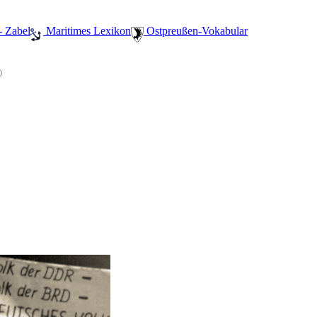
- Zabel
️ Maritimes Lexikon
️ Ostpreußen-Vokabular