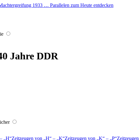
er Machtergreifung 1933 … Parallelen zum Heute entdecken
ie
 40 Jahre DDR
ücher
–
H
Zeitzeugen von
H
–
K
Zeitzeugen von
K
–
P
Zeitzeugen