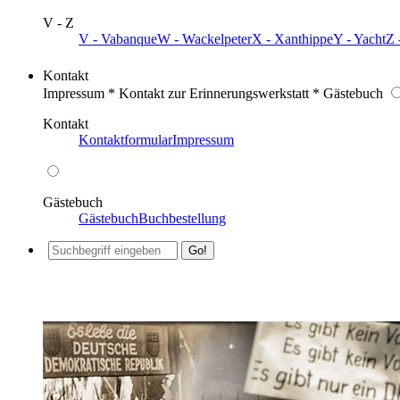
V - Z
V - Vabanque
W - Wackelpeter
X - Xanthippe
Y - Yacht
Z 
Kontakt
Impressum * Kontakt zur Erinnerungswerkstatt * Gästebuch
Kontakt
Kontaktformular
Impressum
Gästebuch
Gästebuch
Buchbestellung