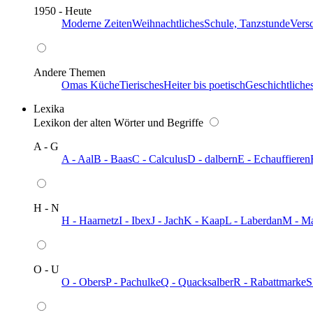
1950 - Heute
Moderne Zeiten
Weihnachtliches
Schule, Tanzstunde
Vers
Andere Themen
Omas Küche
Tierisches
Heiter bis poetisch
Geschichtliche
Lexika
Lexikon der alten Wörter und Begriffe
A - G
A - Aal
B - Baas
C - Calculus
D - dalbern
E - Echauffieren
H - N
H - Haarnetz
I - Ibex
J - Jach
K - Kaap
L - Laberdan
M - M
O - U
O - Obers
P - Pachulke
Q - Quacksalber
R - Rabattmarke
S