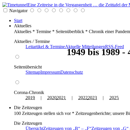
Eine Zeitreise in die Vergangenheit … die Zeittafel d
Navigator
Start
Aktuelles
Aktuelles * Termine * Seitenüberblick * Chronik einer Pandem
Aktuelles / Termine
Leitartikel & Termine
Aktuelle Mitteilungen
RSS-Feed
1949 bis 1989 -
Seitenübersicht
Sitemap
Impressum
Datenschutz
Corona-Chronik
2019
|
2020
2021
|
2022
2023
|
2025
Die Zeitzeugen
100 Zeitzeugen stellen sich vor * Zeitzeugenberichte; unsere B
Die Zeitzeugen
Übersicht
Zeitzeugen von
B
–
F
Zeitzeugen von
G