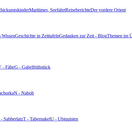
chickungskinder
Maritimes, Seefahrt
Reiseberichte
Der vordere Orient
s Wissen
Geschichte in Zeittafeln
Gedanken zur Zeit - Blog
Themen im Ü
F - Fähe
G - Gabelfrühstück
achorka
N - Nabob
 - Sabberlatz
T - Tabernakel
U - Ubiquisten