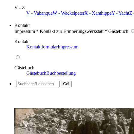
V - Z
V - Vabanque
W - Wackelpeter
X - Xanthippe
Y - Yacht
Z 
Kontakt
Impressum * Kontakt zur Erinnerungswerkstatt * Gästebuch
Kontakt
Kontaktformular
Impressum
Gästebuch
Gästebuch
Buchbestellung