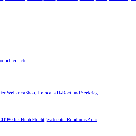
nnoch gelacht…
ter Weltkrieg
Shoa, Holocaust
U-Boot und Seekrieg
70
1980 bis Heute
Fluchtgeschichten
Rund ums Auto