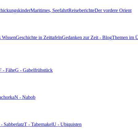
chickungskinder
Maritimes, Seefahrt
Reiseberichte
Der vordere Orient
s Wissen
Geschichte in Zeittafeln
Gedanken zur Zeit - Blog
Themen im Ü
F - Fähe
G - Gabelfrühstück
achorka
N - Nabob
 - Sabberlatz
T - Tabernakel
U - Ubiquisten