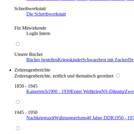
Schreibwerkstatt
Die Schreibwerkstatt
Für Mitwirkende
LogIn Intern
Unsere Bücher
Bücher bestellen
Kriegskinder
Schwarzbrot mit Zucker
De
Zeitzeugenberichte
Zeitzeugenberichte, zeitlich und thematisch geordnet
1850 - 1945
Kaiserreich
1900 - 1939
Erster Weltkrieg
NS-Diktatur
Zwei
1945 - 1950
Nachkriegszeit
Währungsreform
40 Jahre DDR
1950 - 19