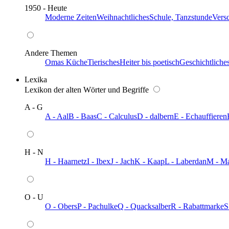
1950 - Heute
Moderne Zeiten
Weihnachtliches
Schule, Tanzstunde
Vers
Andere Themen
Omas Küche
Tierisches
Heiter bis poetisch
Geschichtliche
Lexika
Lexikon der alten Wörter und Begriffe
A - G
A - Aal
B - Baas
C - Calculus
D - dalbern
E - Echauffieren
H - N
H - Haarnetz
I - Ibex
J - Jach
K - Kaap
L - Laberdan
M - M
O - U
O - Obers
P - Pachulke
Q - Quacksalber
R - Rabattmarke
S