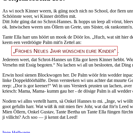
As wi noch Kinner weern, ik güng noch nich no School, dor fiern un
Schöönste weer, wi Kinner dröffen mit.
Ditt Johr güng dat no Schrot-Hannes. Ik hopps un leep all vörut, blee
ok. Intwischen weern uns Öllern un Grete, uns Süster, ok rankomm'n
Tante Ella harr uns höört un mook de Döör los.
Huch, wat sitt hier 
keem een verdröögte Palm mit'n Zettel an:
Frohes Neues Jahr wünschen eure Kinder
.
Jedereen weet, dat Schrot-Hannes un Ella gor keen Kinner hebbt. Wi
Versehn mit Essig begoten.
Nu lachen wi all un beslooten, dat Ding 
Erwin hool sienen Blockwogen her. De Palm wöör fein wedder inpackt,
linke Doppeldöörhälfte. Denn versteeken wi uns achter dat muurte 
reep:
Dor is gor keener!
Wi in uns Versteek prusten un lachen, ave
kriesch: Mama, Mama- kumm gau her - de dösige Palm is all wedder 
Nodem wi allns vertellt harrn, sä Onkel Hannes to mi.
Inge, wi wöllt
goot gefulln harr. Wat wüß ik mit mien fiev Johr, wat dat för'n Leed 
Mien Öllern, Onkel Gustav, Tante Bertha un Tante Ella füngen fürcht
ji villicht? Ach soo — ji kennt dat Leed!
Inge Hellwege