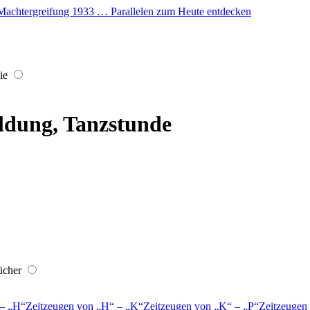
er Machtergreifung 1933 … Parallelen zum Heute entdecken
ie
ldung, Tanzstunde
ücher
–
H
Zeitzeugen von
H
–
K
Zeitzeugen von
K
–
P
Zeitzeugen