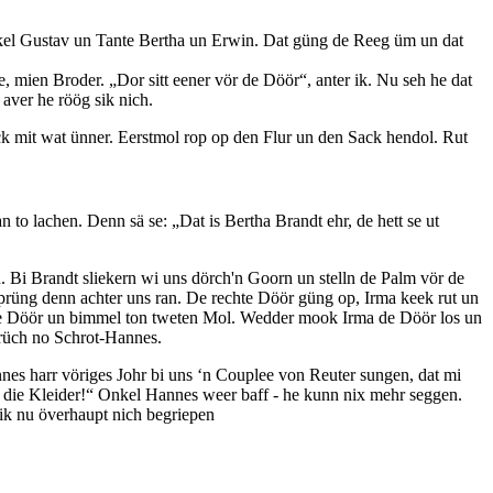
nkel Gustav un Tante Bertha un Erwin. Dat güng de Reeg üm un dat
, mien Broder.
Dor sitt eener vör de Döör
, anter ik. Nu seh he dat
aver he röög sik nich.
 mit wat ünner. Eerstmol rop op den Flur un den Sack hendol. Rut
n to lachen. Denn sä se:
Dat is Bertha Brandt ehr, de hett se ut
 Bi Brandt sliekern wi uns dörch'n Goorn un stelln de Palm vör de
rüng denn achter uns ran. De rechte Döör güng op, Irma keek rut un
hte Döör un bimmel ton tweten Mol. Wedder mook Irma de Döör los un
trüch no Schrot-Hannes.
nes harr vöriges Johr bi uns ‘n Couplee von Reuter sungen, dat mi
 die Kleider!
Onkel Hannes weer baff - he kunn nix mehr seggen.
 ik nu överhaupt nich begriepen