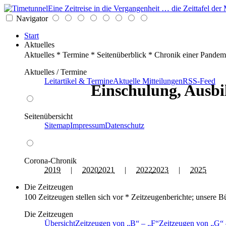
Eine Zeitreise in die Vergangenheit … die Zeittafel d
Navigator
Start
Aktuelles
Aktuelles * Termine * Seitenüberblick * Chronik einer Pandem
Aktuelles / Termine
Leitartikel & Termine
Aktuelle Mitteilungen
RSS-Feed
Einschulung, Ausbi
Seitenübersicht
Sitemap
Impressum
Datenschutz
Corona-Chronik
2019
|
2020
2021
|
2022
2023
|
2025
Die Zeitzeugen
100 Zeitzeugen stellen sich vor * Zeitzeugenberichte; unsere B
Die Zeitzeugen
Übersicht
Zeitzeugen von
B
–
F
Zeitzeugen von
G