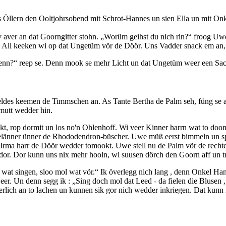
s Öllern den Ooltjohrsobend mit Schrot-Hannes un sien Ella un mit O
v aver an dat Goorngitter stohn.
Worüm geihst du nich rin?
froog Uwe
. All keeken wi op dat Ungetüm vör de Döör. Uns Vadder snack em an, 
denn?
reep se. Denn mook se mehr Licht un dat Ungetüm weer een Sack
eldes keemen de Timmschen an. As Tante Bertha de Palm seh, füng se a
mutt wedder hin.
 rop dormit un los no'n Ohlenhoff. Wi veer Kinner harrn wat to doon.
Gelänner ünner de Rhododendron-büscher. Uwe müß eerst bimmeln un sp
r Irma harr de Döör wedder tomookt. Uwe stell nu de Palm vör de rec
dor. Dor kunn uns nix mehr hooln, wi suusen dörch den Goorn aff un 
 wat singen, sloo mol wat vör.
Ik överlegg nich lang , denn Onkel Han
weer. Un denn segg ik :
Sing doch mol dat Leed - da fielen die Blusen ,
erlich an to lachen un kunnen sik gor nich wedder inkriegen. Dat kunn