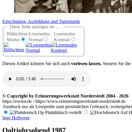
Einschulung, Ausbildung und Tanzstunde
Diese Seite anzeigen im …
Bildschirm-
Lesemodus
Lesemodus
Modus
Normal
Kontrast
D
iesen Artikel können Sie sich auch
vorlesen lassen.
Steuern Sie die
© Copyright by Erinnerungswerkstatt Norderstedt 2004 - 2026
https://ewnor.de / https://www.erinnerungswerkstatt-norderstedt.de
Ausdruck nur als Leseprobe zum persönlichen Gebrauch, weitergehend
Op Plattdüütsch vertellt
Auf Ho
Inge Hellwege
Ooltjohrsobend 1987