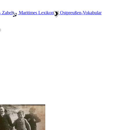
- Zabel
️ Maritimes Lexikon
️ Ostpreußen-Vokabular