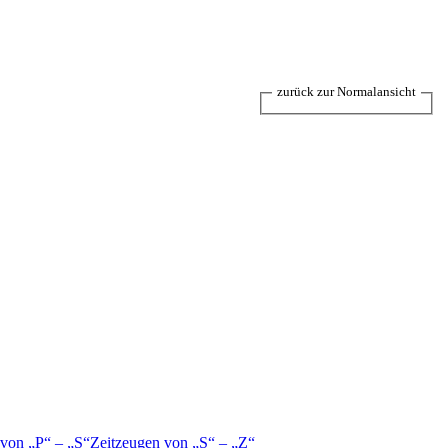
zurück zur Normalansicht
 von
P
–
S
Zeitzeugen von
S
–
Z