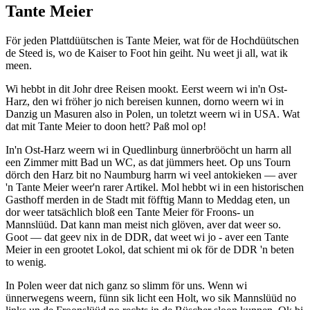
Tante Meier
För jeden Plattdüütschen is Tante Meier, wat för de Hochdüütschen
de Steed is, wo de Kaiser to Foot hin geiht. Nu weet ji all, wat ik
meen.
Wi hebbt in dit Johr dree Reisen mookt. Eerst weern wi in'n Ost-
Harz, den wi fröher jo nich bereisen kunnen, dorno weern wi in
Danzig un Masuren also in Polen, un toletzt weern wi in USA. Wat
dat mit Tante Meier to doon hett? Paß mol op!
In'n Ost-Harz weern wi in Quedlinburg ünnerbrööcht un harrn all
een Zimmer mitt Bad un WC, as dat jümmers heet. Op uns Tourn
dörch den Harz bit no Naumburg harrn wi veel antokieken — aver
'n Tante Meier weer'n rarer Artikel. Mol hebbt wi in een historischen
Gasthoff merden in de Stadt mit föfftig Mann to Meddag eten, un
dor weer tatsächlich bloß een Tante Meier för Froons- un
Mannslüüd. Dat kann man meist nich glöven, aver dat weer so.
Goot — dat geev nix in de DDR, dat weet wi jo - aver een Tante
Meier in een grootet Lokol, dat schient mi ok för de DDR 'n beten
to wenig.
In Polen weer dat nich ganz so slimm för uns. Wenn wi
ünnerwegens weern, fünn sik licht een Holt, wo sik Mannslüüd no