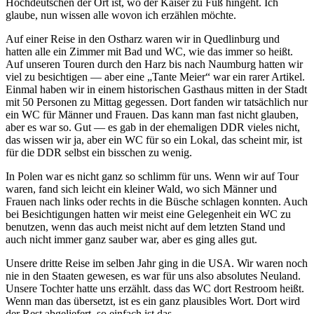
Hochdeutschen der Ort ist, wo der Kaiser zu Fuß hingeht. Ich
glaube, nun wissen alle wovon ich erzählen möchte.
Auf einer Reise in den Ostharz waren wir in Quedlinburg und
hatten alle ein Zimmer mit Bad und WC, wie das immer so heißt.
Auf unseren Touren durch den Harz bis nach Naumburg hatten wir
viel zu besichtigen — aber eine
Tante Meier
war ein rarer Artikel.
Einmal haben wir in einem historischen Gasthaus mitten in der Stadt
mit 50 Personen zu Mittag gegessen. Dort fanden wir tatsächlich nur
ein WC für Männer und Frauen. Das kann man fast nicht glauben,
aber es war so. Gut — es gab in der ehemaligen DDR vieles nicht,
das wissen wir ja, aber ein WC für so ein Lokal, das scheint mir, ist
für die DDR selbst ein bisschen zu wenig.
In Polen war es nicht ganz so schlimm für uns. Wenn wir auf Tour
waren, fand sich leicht ein kleiner Wald, wo sich Männer und
Frauen nach links oder rechts in die Büsche schlagen konnten. Auch
bei Besichtigungen hatten wir meist eine Gelegenheit ein WC zu
benutzen, wenn das auch meist nicht auf dem letzten Stand und
auch nicht immer ganz sauber war, aber es ging alles gut.
Unsere dritte Reise im selben Jahr ging in die USA. Wir waren noch
nie in den Staaten gewesen, es war für uns also absolutes Neuland.
Unsere Tochter hatte uns erzählt. dass das WC dort Restroom heißt.
Wenn man das übersetzt, ist es ein ganz plausibles Wort. Dort wird
der Rest abgeliefert, so einfach ist das.