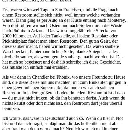
Erst waren wir zwei Tage in San Francisco, und die Frage nach
einem Restroom stellte sich nicht, weil immer welche vorhanden
waren. Dann ging es per Auto an der Küste entlang nach Monterey.
Von dort fuhren wir nach Osten und nach Süden durch die Wüste
nach Phönix in Arizona. Das war so ungefähr eine Strecke von
2000 Kilometer. Auf jeder Tankstelle, auf jedem Rastplatz oder
Picknickplatz findet man einen Restroom. Den guten Geist, der
diese sauber macht, haben wir nicht gesehen. Da waren saubere
Waschbecken, Papierhandtücher, Seife, blanke Spiegel — alles
picobello sauber, als wenn gerade sauber gemacht worden ist. Das
hat mich so begeistert und deshalb schreibe ich diese Geschichte,
das musste ich einfach mal erzählen.
Als wir dann in Chandler bei Phönix, wo unsere Freunde zu Hause
sind, die diese Reise mit uns machten, mit zum Einkaufen gingen in
einen gewöhnlichen Supermarkt, da fanden wir auch solchen
Restroom. In jedem größeren Laden, in jedem Restaurant ist das so
— du musst nicht fragen, ob du ihn benutzen darfst. Auch wenn du
nichts kaufst oder dort nichts isst, den Restroom darf jeder überall
benutzen.
Ich wollte, das wäre in Deutschland auch so. Wenn du hier in Not
bist und danach fragst, schlägt man dir das hoffentlich nicht ab —
aber fragt man denn gern danach? Neulich war ich mal in einer