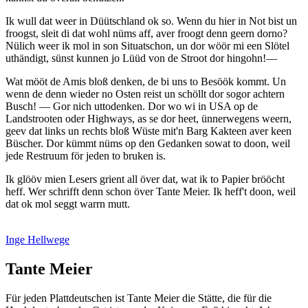
Ik wull dat weer in Düütschland ok so. Wenn du hier in Not bist un
froogst, sleit di dat wohl nüms aff, aver froogt denn geern dorno?
Nülich weer ik mol in son Situatschon, un dor wöör mi een Slötel
uthändigt, sünst kunnen jo Lüüd von de Stroot dor hingohn!—
Wat mööt de Amis bloß denken, de bi uns to Besöök kommt. Un
wenn de denn wieder no Osten reist un schöllt dor sogor achtern
Busch! — Gor nich uttodenken. Dor wo wi in USA op de
Landstrooten oder Highways, as se dor heet, ünnerwegens weern,
geev dat links un rechts bloß Wüste mit'n Barg Kakteen aver keen
Büscher. Dor kümmt nüms op den Gedanken sowat to doon, weil
jede Restruum för jeden to bruken is.
Ik glööv mien Lesers grient all över dat, wat ik to Papier brööcht
heff. Wer schrifft denn schon över Tante Meier. Ik heff't doon, weil
dat ok mol seggt warrn mutt.
Inge Hellwege
Tante Meier
Für jeden Plattdeutschen ist Tante Meier die Stätte, die für die