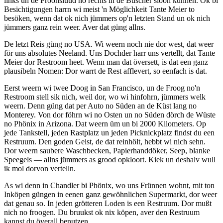
links un de Froonslüüd no rechts in de Büscher sloon kunnen. Ok bi
Besichtigungen harrn wi meist 'n Möglichkeit Tante Meier to
besöken, wenn dat ok nich jümmers op'n letzten Stand un ok nich
jümmers ganz rein weer. Aver dat güng allns.
De letzt Reis güng no USA. Wi weern noch nie dor west, dat weer
för uns absolutes Neeland. Uns Dochder harr uns vertellt, dat Tante
Meier dor Restroom heet. Wenn man dat översett, is dat een ganz
plausibeln Nomen: Dor warrt de Rest afflevert, so eenfach is dat.
Eerst weern wi twee Doog in San Francisco, un de Froog no'n
Restroom stell sik nich, weil dor, wo wi hinfohrn, jümmers welk
weern. Denn güng dat per Auto no Süden an de Küst lang no
Monterey. Von dor föhrn wi no Osten un no Süden dörch de Wüste
no Phönix in Arizona. Dat weern üm un bi 2000 Kilometers. Op
jede Tankstell, jeden Rastplatz un jeden Picknickplatz findst du een
Restruum. Den goden Geist, de dat reinhölt, hebbt wi nich sehn.
Dor weern saubere Waschbecken, Papierhanddöker, Seep, blanke
Speegels — allns jümmers as grood opkloort. Kiek un deshalv wull
ik mol dorvon vertelln.
As wi denn in Chandler bi Phönix, wo uns Frünnen wohnt, mit ton
Inköpen güngen in eenen ganz gewöhnlichen Supermarkt, dor weer
dat genau so. In jeden grötteren Loden is een Restruum. Dor mußt
nich no froogen. Du bruukst ok nix köpen, aver den Restruum
kannst du överall benutzen.