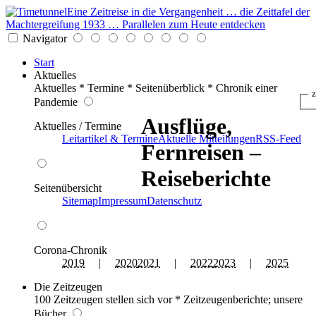
Eine Zeitreise in die Vergangenheit … die Zeittafel der
Machtergreifung 1933 … Parallelen zum Heute entdecken
Navigator
Start
Aktuelles
Aktuelles * Termine * Seitenüberblick * Chronik einer
z
Pandemie
Ausflüge,
Aktuelles / Termine
Leitartikel & Termine
Aktuelle Mitteilungen
RSS-Feed
Fernreisen –
Reiseberichte
Seitenübersicht
Sitemap
Impressum
Datenschutz
Corona-Chronik
2019
|
2020
2021
|
2022
2023
|
2025
Die Zeitzeugen
100 Zeitzeugen stellen sich vor * Zeitzeugenberichte; unsere
Bücher