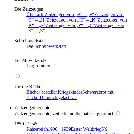
Die Zeitzeugen
Übersicht
Zeitzeugen von
B
–
F
Zeitzeugen von
G
–
H
Zeitzeugen von
H
–
K
Zeitzeugen von
K
–
P
Zeitzeugen von
P
–
S
Zeitzeugen von
S
–
Z
Schreibwerkstatt
Die Schreibwerkstatt
Für Mitwirkende
LogIn Intern
Unsere Bücher
Bücher bestellen
Kriegskinder
Schwarzbrot mit
Zucker
Dennoch gelacht…
Zeitzeugenberichte
Zeitzeugenberichte, zeitlich und thematisch geordnet
1850 - 1945
Kaiserreich
1900 - 1939
Erster Weltkrieg
NS-