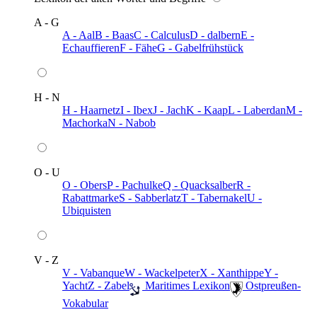
A - G
A - Aal
B - Baas
C - Calculus
D - dalbern
E -
Echauffieren
F - Fähe
G - Gabelfrühstück
H - N
H - Haarnetz
I - Ibex
J - Jach
K - Kaap
L - Laberdan
M -
Machorka
N - Nabob
O - U
O - Obers
P - Pachulke
Q - Quacksalber
R -
Rabattmarke
S - Sabberlatz
T - Tabernakel
U -
Ubiquisten
V - Z
V - Vabanque
W - Wackelpeter
X - Xanthippe
Y -
Yacht
Z - Zabel
️ Maritimes Lexikon
️ Ostpreußen-
Vokabular