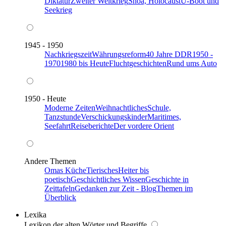
Diktatur
Zweiter Weltkrieg
Shoa, Holocaust
U-Boot und
Seekrieg
1945 - 1950
Nachkriegszeit
Währungsreform
40 Jahre DDR
1950 -
1970
1980 bis Heute
Fluchtgeschichten
Rund ums Auto
1950 - Heute
Moderne Zeiten
Weihnachtliches
Schule,
Tanzstunde
Verschickungskinder
Maritimes,
Seefahrt
Reiseberichte
Der vordere Orient
Andere Themen
Omas Küche
Tierisches
Heiter bis
poetisch
Geschichtliches Wissen
Geschichte in
Zeittafeln
Gedanken zur Zeit - Blog
Themen im
Überblick
Lexika
Lexikon der alten Wörter und Begriffe