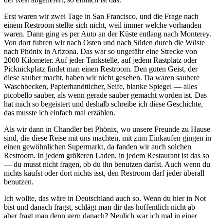
Erst waren wir zwei Tage in San Francisco, und die Frage nach
einem Restroom stellte sich nicht, weil immer welche vorhanden
waren. Dann ging es per Auto an der Küste entlang nach Monterey.
Von dort fuhren wir nach Osten und nach Süden durch die Wüste
nach Phönix in Arizona. Das war so ungefähr eine Strecke von
2000 Kilometer. Auf jeder Tankstelle, auf jedem Rastplatz oder
Picknickplatz findet man einen Restroom. Den guten Geist, der
diese sauber macht, haben wir nicht gesehen. Da waren saubere
Waschbecken, Papierhandtücher, Seife, blanke Spiegel — alles
picobello sauber, als wenn gerade sauber gemacht worden ist. Das
hat mich so begeistert und deshalb schreibe ich diese Geschichte,
das musste ich einfach mal erzählen.
Als wir dann in Chandler bei Phönix, wo unsere Freunde zu Hause
sind, die diese Reise mit uns machten, mit zum Einkaufen gingen in
einen gewöhnlichen Supermarkt, da fanden wir auch solchen
Restroom. In jedem größeren Laden, in jedem Restaurant ist das so
— du musst nicht fragen, ob du ihn benutzen darfst. Auch wenn du
nichts kaufst oder dort nichts isst, den Restroom darf jeder überall
benutzen.
Ich wollte, das wäre in Deutschland auch so. Wenn du hier in Not
bist und danach fragst, schlägt man dir das hoffentlich nicht ab —
aber fragt man denn gern danach? Neulich war ich mal in einer