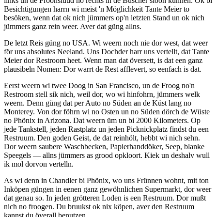
links un de Froonslüüd no rechts in de Büscher sloon kunnen. Ok bi
Besichtigungen harrn wi meist 'n Möglichkeit Tante Meier to
besöken, wenn dat ok nich jümmers op'n letzten Stand un ok nich
jümmers ganz rein weer. Aver dat güng allns.
De letzt Reis güng no USA. Wi weern noch nie dor west, dat weer
för uns absolutes Neeland. Uns Dochder harr uns vertellt, dat Tante
Meier dor Restroom heet. Wenn man dat översett, is dat een ganz
plausibeln Nomen: Dor warrt de Rest afflevert, so eenfach is dat.
Eerst weern wi twee Doog in San Francisco, un de Froog no'n
Restroom stell sik nich, weil dor, wo wi hinfohrn, jümmers welk
weern. Denn güng dat per Auto no Süden an de Küst lang no
Monterey. Von dor föhrn wi no Osten un no Süden dörch de Wüste
no Phönix in Arizona. Dat weern üm un bi 2000 Kilometers. Op
jede Tankstell, jeden Rastplatz un jeden Picknickplatz findst du een
Restruum. Den goden Geist, de dat reinhölt, hebbt wi nich sehn.
Dor weern saubere Waschbecken, Papierhanddöker, Seep, blanke
Speegels — allns jümmers as grood opkloort. Kiek un deshalv wull
ik mol dorvon vertelln.
As wi denn in Chandler bi Phönix, wo uns Frünnen wohnt, mit ton
Inköpen güngen in eenen ganz gewöhnlichen Supermarkt, dor weer
dat genau so. In jeden grötteren Loden is een Restruum. Dor mußt
nich no froogen. Du bruukst ok nix köpen, aver den Restruum
kannst du överall benutzen.