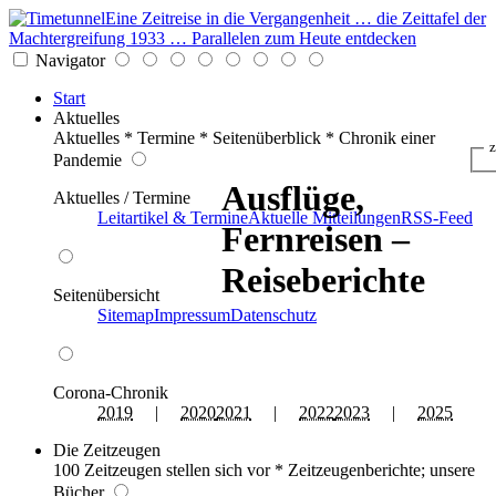
Eine Zeitreise in die Vergangenheit … die Zeittafel der
Machtergreifung 1933 … Parallelen zum Heute entdecken
Navigator
Start
Aktuelles
Aktuelles * Termine * Seitenüberblick * Chronik einer
z
Pandemie
Ausflüge,
Aktuelles / Termine
Leitartikel & Termine
Aktuelle Mitteilungen
RSS-Feed
Fernreisen –
Reiseberichte
Seitenübersicht
Sitemap
Impressum
Datenschutz
Corona-Chronik
2019
|
2020
2021
|
2022
2023
|
2025
Die Zeitzeugen
100 Zeitzeugen stellen sich vor * Zeitzeugenberichte; unsere
Bücher