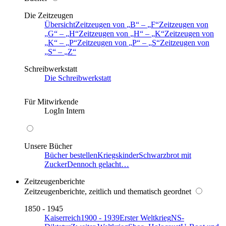
Die Zeitzeugen
Übersicht
Zeitzeugen von
B
–
F
Zeitzeugen von
G
–
H
Zeitzeugen von
H
–
K
Zeitzeugen von
K
–
P
Zeitzeugen von
P
–
S
Zeitzeugen von
S
–
Z
Schreibwerkstatt
Die Schreibwerkstatt
Für Mitwirkende
LogIn Intern
Unsere Bücher
Bücher bestellen
Kriegskinder
Schwarzbrot mit
Zucker
Dennoch gelacht…
Zeitzeugenberichte
Zeitzeugenberichte, zeitlich und thematisch geordnet
1850 - 1945
Kaiserreich
1900 - 1939
Erster Weltkrieg
NS-