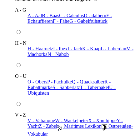
A - G
A - Aal
B - Baas
C - Calculus
D - dalbern
E -
Echauffieren
F - Fähe
G - Gabelfrühstück
H - N
H - Haarnetz
I - Ibex
J - Jach
K - Kaap
L - Laberdan
M -
Machorka
N - Nabob
O - U
O - Obers
P - Pachulke
Q - Quacksalber
R -
Rabattmarke
S - Sabberlatz
T - Tabernakel
U -
Ubiquisten
V - Z
V - Vabanque
W - Wackelpeter
X - Xanthippe
Y -
Yacht
Z - Zabel
️ Maritimes Lexikon
️ Ostpreußen-
Vokabular