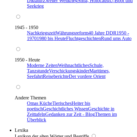
Diktatur
Zweiter Weltkrieg
Shoa, Holocaust
U-Boot und
Seekrieg
1945 - 1950
Nachkriegszeit
Währungsreform
40 Jahre DDR
1950 -
1970
1980 bis Heute
Fluchtgeschichten
Rund ums Auto
1950 - Heute
Moderne Zeiten
Weihnachtliches
Schule,
Tanzstunde
Verschickungskinder
Maritimes,
Seefahrt
Reiseberichte
Der vordere Orient
Andere Themen
Omas Küche
Tierisches
Heiter bis
poetisch
Geschichtliches Wissen
Geschichte in
Zeittafeln
Gedanken zur Zeit - Blog
Themen im
Überblick
Lexika
Lexikon der alten Wörter und Begriffe