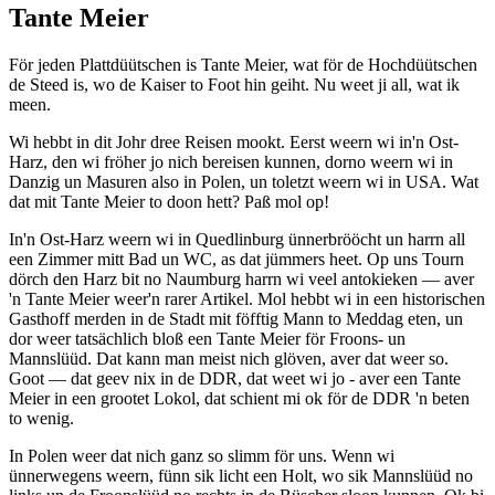
Tante Meier
För jeden Plattdüütschen is Tante Meier, wat för de Hochdüütschen
de Steed is, wo de Kaiser to Foot hin geiht. Nu weet ji all, wat ik
meen.
Wi hebbt in dit Johr dree Reisen mookt. Eerst weern wi in'n Ost-
Harz, den wi fröher jo nich bereisen kunnen, dorno weern wi in
Danzig un Masuren also in Polen, un toletzt weern wi in USA. Wat
dat mit Tante Meier to doon hett? Paß mol op!
In'n Ost-Harz weern wi in Quedlinburg ünnerbrööcht un harrn all
een Zimmer mitt Bad un WC, as dat jümmers heet. Op uns Tourn
dörch den Harz bit no Naumburg harrn wi veel antokieken — aver
'n Tante Meier weer'n rarer Artikel. Mol hebbt wi in een historischen
Gasthoff merden in de Stadt mit föfftig Mann to Meddag eten, un
dor weer tatsächlich bloß een Tante Meier för Froons- un
Mannslüüd. Dat kann man meist nich glöven, aver dat weer so.
Goot — dat geev nix in de DDR, dat weet wi jo - aver een Tante
Meier in een grootet Lokol, dat schient mi ok för de DDR 'n beten
to wenig.
In Polen weer dat nich ganz so slimm för uns. Wenn wi
ünnerwegens weern, fünn sik licht een Holt, wo sik Mannslüüd no