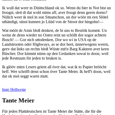
Ik wull dat weer in Düütschland ok so. Wenn du hier in Not bist un
froogst, sleit di dat wohl nüms aff, aver froogt denn geern dorno?
Nülich weer ik mol in son Situatschon, un dor wöör mi een Slötel
uthändigt, sünst kunnen jo Lüüd von de Stroot dor hingohn!—
Wat mööt de Amis bloß denken, de bi uns to Besöök kommt. Un
wenn de denn wieder no Osten reist un schöllt dor sogor achtern
Busch! — Gor nich uttodenken. Dor wo wi in USA op de
Landstrooten oder Highways, as se dor heet, ünnerwegens weern,
geev dat links un rechts bloß Wüste mit'n Barg Kakteen aver keen
Büscher. Dor kümmt nüms op den Gedanken sowat to doon, weil
jede Restruum för jeden to bruken is.
Ik glööv mien Lesers grient all över dat, wat ik to Papier brööcht
heff. Wer schrifft denn schon över Tante Meier. Ik heff't doon, weil
dat ok mol seggt warrn mutt.
Inge Hellwege
Tante Meier
Für jeden Plattdeutschen ist Tante Meier die Stätte, die für die