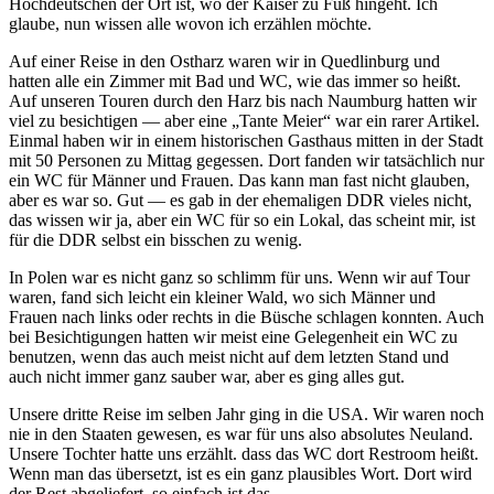
Hochdeutschen der Ort ist, wo der Kaiser zu Fuß hingeht. Ich
glaube, nun wissen alle wovon ich erzählen möchte.
Auf einer Reise in den Ostharz waren wir in Quedlinburg und
hatten alle ein Zimmer mit Bad und WC, wie das immer so heißt.
Auf unseren Touren durch den Harz bis nach Naumburg hatten wir
viel zu besichtigen — aber eine
Tante Meier
war ein rarer Artikel.
Einmal haben wir in einem historischen Gasthaus mitten in der Stadt
mit 50 Personen zu Mittag gegessen. Dort fanden wir tatsächlich nur
ein WC für Männer und Frauen. Das kann man fast nicht glauben,
aber es war so. Gut — es gab in der ehemaligen DDR vieles nicht,
das wissen wir ja, aber ein WC für so ein Lokal, das scheint mir, ist
für die DDR selbst ein bisschen zu wenig.
In Polen war es nicht ganz so schlimm für uns. Wenn wir auf Tour
waren, fand sich leicht ein kleiner Wald, wo sich Männer und
Frauen nach links oder rechts in die Büsche schlagen konnten. Auch
bei Besichtigungen hatten wir meist eine Gelegenheit ein WC zu
benutzen, wenn das auch meist nicht auf dem letzten Stand und
auch nicht immer ganz sauber war, aber es ging alles gut.
Unsere dritte Reise im selben Jahr ging in die USA. Wir waren noch
nie in den Staaten gewesen, es war für uns also absolutes Neuland.
Unsere Tochter hatte uns erzählt. dass das WC dort Restroom heißt.
Wenn man das übersetzt, ist es ein ganz plausibles Wort. Dort wird
der Rest abgeliefert, so einfach ist das.