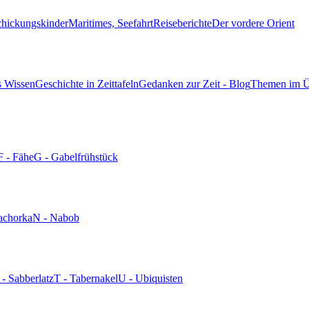
chickungskinder
Maritimes, Seefahrt
Reiseberichte
Der vordere Orient
s Wissen
Geschichte in Zeittafeln
Gedanken zur Zeit - Blog
Themen im Ü
F - Fähe
G - Gabelfrühstück
achorka
N - Nabob
 - Sabberlatz
T - Tabernakel
U - Ubiquisten