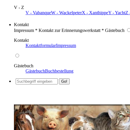
V - Z
V - Vabanque
W - Wackelpeter
X - Xanthippe
Y - Yacht
Z 
Kontakt
Impressum * Kontakt zur Erinnerungswerkstatt * Gästebuch
Kontakt
Kontaktformular
Impressum
Gästebuch
Gästebuch
Buchbestellung