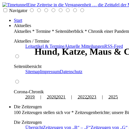
Eine Zeitreise in die Vergangenheit … die Zeittafel d
Navigator
Start
Aktuelles
Aktuelles * Termine * Seitenüberblick * Chronik einer Pandem
Aktuelles / Termine
Leitartikel & Termine
Aktuelle Mitteilungen
RSS-Feed
Hund, Katze, Maus & C
Seitenübersicht
Sitemap
Impressum
Datenschutz
Corona-Chronik
2019
|
2020
2021
|
2022
2023
|
2025
Die Zeitzeugen
100 Zeitzeugen stellen sich vor * Zeitzeugenberichte; unsere B
Die Zeitzeugen
Übersicht
Zeitzeugen von
B
–
F
Zeitzeugen von
G