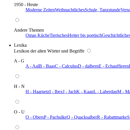
1950 - Heute
Moderne Zeiten
Weihnachtliches
Schule, Tanzstunde
Vers
Andere Themen
Omas Küche
Tierisches
Heiter bis poetisch
Geschichtliche
Lexika
Lexikon der alten Wörter und Begriffe
A - G
A - Aal
B - Baas
C - Calculus
D - dalbern
E - Echauffieren
H - N
H - Haarnetz
I - Ibex
J - Jach
K - Kaap
L - Laberdan
M - M
O - U
O - Obers
P - Pachulke
Q - Quacksalber
R - Rabattmarke
S