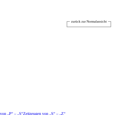
zurück zur Normalansicht
 von
P
–
S
Zeitzeugen von
S
–
Z