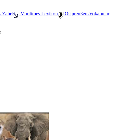
- Zabel
️ Maritimes Lexikon
️ Ostpreußen-Vokabular