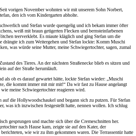
. Seit vorigen November wohnten wir mit unserem Sohn Norbert,
tefan, den ich vom Kindergarten abholte.
beschwerlich und Stefan wurde quengelig und ich bekam immer öfter
hens, weiß mit braun getigerten Flecken und bernsteinfarbenen
ötchen teerverklebt. Es miaute kläglich und ging Stefan um die
eile drängte ich zum Weitergehen und Stefan lockte: Komm Muschi
ken, was würde seine Mutter, meine Schwiegertochter, sagen, zumal
stand des Tieres. An der nächsten Straßenecke blieb es sitzen und
ein auf der Straße herumläuft.
 als ob es darauf gewartet hätte, lockte Stefan wieder:
Muschi
ze, die kommt immer mit mir mit!
Da wir fast zu Hause angelangt
, wie meine Schwiegertochter reagieren wird.
ich auf die Hollywoodschaukel und begann sich zu putzen. Für Stefan
, was ich inzwischen festgestellt hatte, nennen wollen. Ich schlug
isch gesprungen und machte sich über die Cremeschnitten her.
rtochter nach Hause kam, zeigte sie auf den Kater, der
r berichteten, wie wir zu ihm gekommen waren. Die Terrassentür hatte