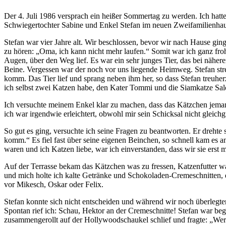
Der 4. Juli 1986 versprach ein heißer Sommertag zu werden. Ich ha
Schwiegertochter Sabine und Enkel Stefan im neuen Zweifamilienhaus.
Stefan war vier Jahre alt. Wir beschlossen, bevor wir nach Hause g
zu hören:
Oma, ich kann nicht mehr laufen.
Somit war ich ganz fro
Augen, über den Weg lief. Es war ein sehr junges Tier, das bei näher
Beine. Vergessen war der noch vor uns liegende Heimweg. Stefan str
komm. Das Tier lief und sprang neben ihm her, so dass Stefan treuher
ich selbst zwei Katzen habe, den Kater Tommi und die Siamkatze Sal
Ich versuchte meinem Enkel klar zu machen, dass das Kätzchen jeman
ich war irgendwie erleichtert, obwohl mir sein Schicksal nicht gleich
So gut es ging, versuchte ich seine Fragen zu beantworten. Er drehte
komm.
Es fiel fast über seine eigenen Beinchen, so schnell kam es a
waren und ich Katzen liebe, war ich einverstanden, dass wir sie ers
Auf der Terrasse bekam das Kätzchen was zu fressen, Katzenfutter wa
und mich holte ich kalte Getränke und Schokoladen-Cremeschnitten, di
vor Mikesch, Oskar oder Felix.
Stefan konnte sich nicht entscheiden und während wir noch überlegt
Spontan rief ich: Schau, Hektor an der Cremeschnitte! Stefan war be
zusammengerollt auf der Hollywoodschaukel schlief und fragte:
Wer 