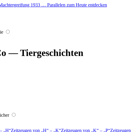
er Machtergreifung 1933 … Parallelen zum Heute entdecken
ie
o — Tiergeschichten
ücher
–
H
Zeitzeugen von
H
–
K
Zeitzeugen von
K
–
P
Zeitzeugen