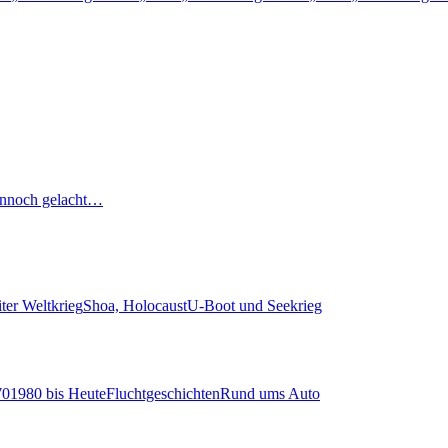
nnoch gelacht…
ter Weltkrieg
Shoa, Holocaust
U-Boot und Seekrieg
70
1980 bis Heute
Fluchtgeschichten
Rund ums Auto