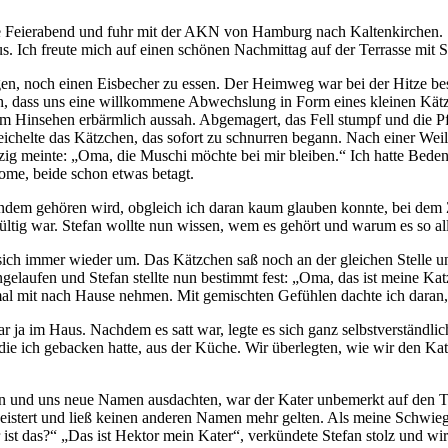
tte Feierabend und fuhr mit der AKN von Hamburg nach Kaltenkirchen
 Ich freute mich auf einen schönen Nachmittag auf der Terrasse mit S
ingen, noch einen Eisbecher zu essen. Der Heimweg war bei der Hitze 
h, dass uns eine willkommene Abwechslung in Form eines kleinen Kätzc
em Hinsehen erbärmlich aussah. Abgemagert, das Fell stumpf und die Pf
eichelte das Kätzchen, das sofort zu schnurren begann. Nach einer W
zig meinte:
Oma, die Muschi möchte bei mir bleiben.
Ich hatte Beden
ome, beide schon etwas betagt.
dem gehören wird, obgleich ich daran kaum glauben konnte, bei dem Zu
gültig war. Stefan wollte nun wissen, wem es gehört und warum es so all
 sich immer wieder um. Das Kätzchen saß noch an der gleichen Stelle und
ngelaufen und Stefan stellte nun bestimmt fest:
Oma, das ist meine Kat
t mal mit nach Hause nehmen. Mit gemischten Gefühlen dachte ich daran
r ja im Haus. Nachdem es satt war, legte es sich ganz selbstverständl
e ich gebacken hatte, aus der Küche. Wir überlegten, wie wir den Kater
en und uns neue Namen ausdachten, war der Kater unbemerkt auf den T
geistert und ließ keinen anderen Namen mehr gelten. Als meine Schwiege
ist das?
Das ist Hektor mein Kater
, verkündete Stefan stolz und wi