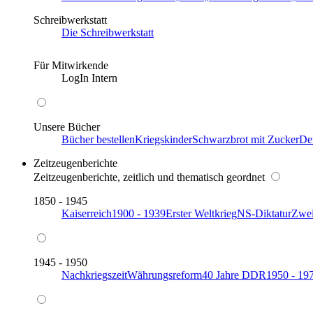
Schreibwerkstatt
Die Schreibwerkstatt
Für Mitwirkende
LogIn Intern
Unsere Bücher
Bücher bestellen
Kriegskinder
Schwarzbrot mit Zucker
De
Zeitzeugenberichte
Zeitzeugenberichte, zeitlich und thematisch geordnet
1850 - 1945
Kaiserreich
1900 - 1939
Erster Weltkrieg
NS-Diktatur
Zwei
1945 - 1950
Nachkriegszeit
Währungsreform
40 Jahre DDR
1950 - 19