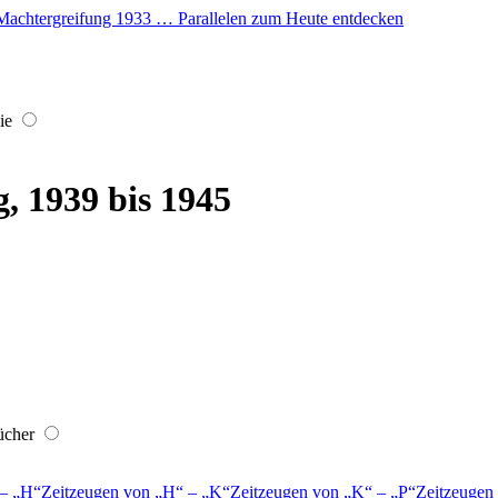
er Machtergreifung 1933 … Parallelen zum Heute entdecken
ie
, 1939 bis 1945
ücher
–
H
Zeitzeugen von
H
–
K
Zeitzeugen von
K
–
P
Zeitzeugen