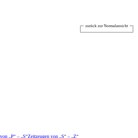
zurück zur Normalansicht
 von
P
–
S
Zeitzeugen von
S
–
Z