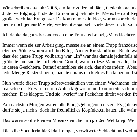
Wir schreiben das Jahr 2005, ein Jahr voller Jubiläen, Gedenktage u
Judenverfolgung, Ende der Ermordung behinderter Menschen auf Reg
große, wichtige Ereignisse. Da kommt mir die Idee, warum spricht den
heute noch jemand? Viele, vielleicht sogar sehr viele dieser nicht so
Ich denke da ganz besonders an eine Frau aus Leipzig-Markkleeberg. S
Immer wenn sie zur Arbeit ging, musste sie an einem Trupp französis
eigenen Söhne waren auch im Krieg. An der Russlandfront. Beide waren
dass der ganze Trupp vollbärtig war.
In
war das damals jedenfalls ni
grübelte und suchte nach einem Grund, warum diese Männer alle, aber 
in deren Gesichtern. Darauf entschloss sie sich, das abzuändern. Aber
jede Menge Rasierklingen, machte daraus ein kleines Päckchen und stec
Nun wurde dieser Trupp selbstverständlich von einem Wachmann, ein
marschieren. Er war ja ihren Anblick gewohnt und kümmerte sich um d
machen. Das klappte. Und sie
verlor
ihr Päckchen direkt vor den f
Am nächsten Morgen waren alle Kriegsgefangenen rasiert. Es gab kei
durfte sie ja nichts, doch ihr freundliches Kopfnicken hatten alle w
Das waren so die kleinen Mosaiksteinchen im großen Weltkrieg. Wer 
Die stille Spenderin hieß Ida Hempel, verwitwete Schlecht und wohn