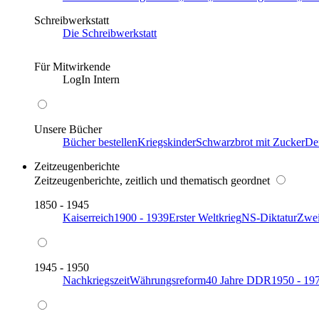
Schreibwerkstatt
Die Schreibwerkstatt
Für Mitwirkende
LogIn Intern
Unsere Bücher
Bücher bestellen
Kriegskinder
Schwarzbrot mit Zucker
De
Zeitzeugenberichte
Zeitzeugenberichte, zeitlich und thematisch geordnet
1850 - 1945
Kaiserreich
1900 - 1939
Erster Weltkrieg
NS-Diktatur
Zwei
1945 - 1950
Nachkriegszeit
Währungsreform
40 Jahre DDR
1950 - 19