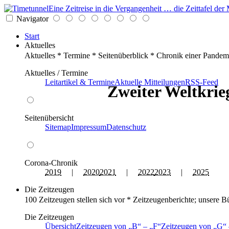
Eine Zeitreise in die Vergangenheit … die Zeittafel d
Navigator
Start
Aktuelles
Aktuelles * Termine * Seitenüberblick * Chronik einer Pandem
Aktuelles / Termine
Leitartikel & Termine
Aktuelle Mitteilungen
RSS-Feed
Zweiter Weltkrieg
Seitenübersicht
Sitemap
Impressum
Datenschutz
Corona-Chronik
2019
|
2020
2021
|
2022
2023
|
2025
Die Zeitzeugen
100 Zeitzeugen stellen sich vor * Zeitzeugenberichte; unsere B
Die Zeitzeugen
Übersicht
Zeitzeugen von
B
–
F
Zeitzeugen von
G