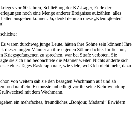
tkrieges vor 60 Jahren, Schließung der KZ-Lager, Ende der
legungen noch eine Menge anderer Ereignisse aufzählen, alles
h hätten ausgehen können. Ja, denkt denn an diese
Kleinigkeiten
n!
schichte:
. Es waren durchweg junge Leute, hätten ihre Söhne sein können! Ihre
k dieser jungen Männer an ihre eigenen Söhne dachte. Ihr fiel auf,
hen Kriegsgefangenen zu sprechen, war bei Strafe verboten. Sie
agte sie sich und beobachtete die Männer weiter. Nichts änderte sich
e sie eines Tages Rasierapparate, wie viele, weiß ich nicht mehr, dazu
 Schon von weitem sah sie den besagten Wachmann auf und ab
 Tempo darauf ein. Er musste unbedingt vor ihr seine Kehrtwendung
er Grußwechsel mit dem Wachmann.
rgehen ein mehrfaches, freundliches
Bonjour, Madam!
Erwidern