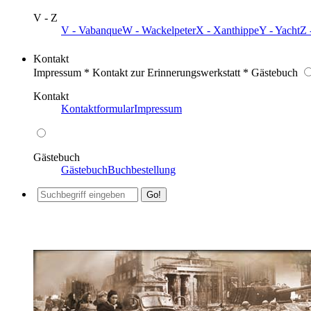
V - Z
V - Vabanque
W - Wackelpeter
X - Xanthippe
Y - Yacht
Z 
Kontakt
Impressum * Kontakt zur Erinnerungswerkstatt * Gästebuch
Kontakt
Kontaktformular
Impressum
Gästebuch
Gästebuch
Buchbestellung