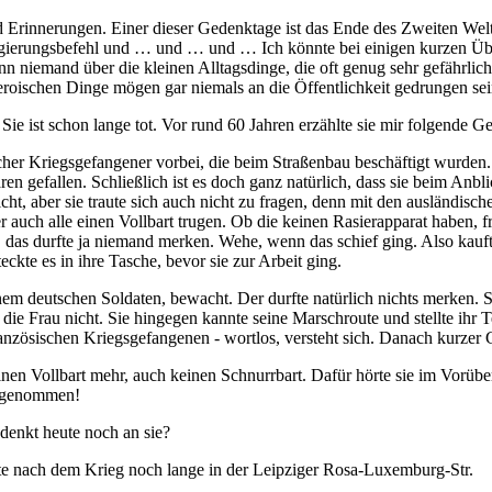
nd Erinnerungen. Einer dieser Gedenktage ist das Ende des Zweiten Wel
ierungsbefehl und … und … und … Ich könnte bei einigen kurzen Über
n niemand über die kleinen Alltagsdinge, die oft genug sehr gefährlic
 heroischen Dinge mögen gar niemals an die Öffentlichkeit gedrungen sei
ie ist schon lange tot. Vor rund 60 Jahren erzählte sie mir folgende Ge
cher Kriegsgefangener vorbei, die beim Straßenbau beschäftigt wurden
 gefallen. Schließlich ist es doch ganz natürlich, dass sie beim Anblic
cht, aber sie traute sich auch nicht zu fragen, denn mit den ausländisc
auch alle einen Vollbart trugen. Ob die keinen Rasierapparat haben, fr
, das durfte ja niemand merken. Wehe, wenn das schief ging. Also kauft
kte es in ihre Tasche, bevor sie zur Arbeit ging.
em deutschen Soldaten, bewacht. Der durfte natürlich nichts merken.
ie Frau nicht. Sie hingegen kannte seine Marschroute und stellte ihr
ranzösischen Kriegsgefangenen - wortlos, versteht sich. Danach kurz
nen Vollbart mehr, auch keinen Schnurrbart. Dafür hörte sie im Vorübe
ahrgenommen!
denkt heute noch an sie?
te nach dem Krieg noch lange in der Leipziger Rosa-Luxemburg-Str.