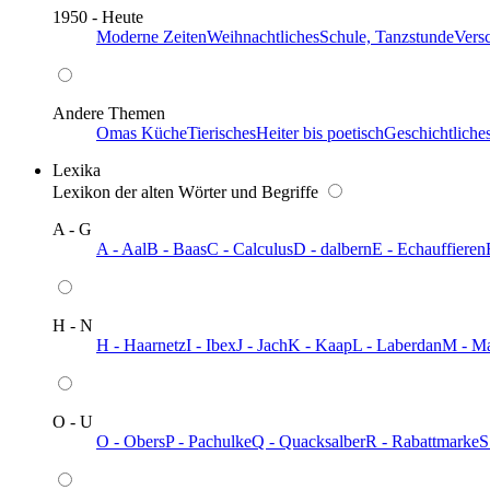
1950 - Heute
Moderne Zeiten
Weihnachtliches
Schule, Tanzstunde
Vers
Andere Themen
Omas Küche
Tierisches
Heiter bis poetisch
Geschichtliche
Lexika
Lexikon der alten Wörter und Begriffe
A - G
A - Aal
B - Baas
C - Calculus
D - dalbern
E - Echauffieren
H - N
H - Haarnetz
I - Ibex
J - Jach
K - Kaap
L - Laberdan
M - M
O - U
O - Obers
P - Pachulke
Q - Quacksalber
R - Rabattmarke
S