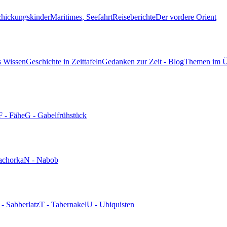
chickungskinder
Maritimes, Seefahrt
Reiseberichte
Der vordere Orient
s Wissen
Geschichte in Zeittafeln
Gedanken zur Zeit - Blog
Themen im Ü
F - Fähe
G - Gabelfrühstück
achorka
N - Nabob
 - Sabberlatz
T - Tabernakel
U - Ubiquisten