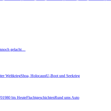
nnoch gelacht…
ter Weltkrieg
Shoa, Holocaust
U-Boot und Seekrieg
70
1980 bis Heute
Fluchtgeschichten
Rund ums Auto