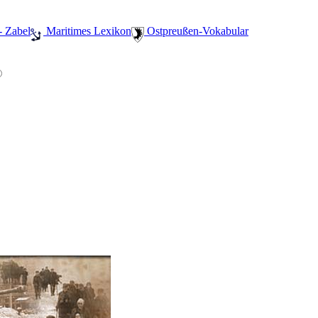
- Zabel
️ Maritimes Lexikon
️ Ostpreußen-Vokabular