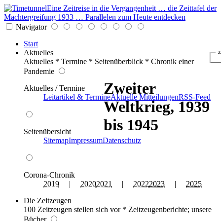
Eine Zeitreise in die Vergangenheit … die Zeittafel der
Machtergreifung 1933 … Parallelen zum Heute entdecken
Navigator
Start
Aktuelles
z
Aktuelles * Termine * Seitenüberblick * Chronik einer
Pandemie
Zweiter
Aktuelles / Termine
Leitartikel & Termine
Aktuelle Mitteilungen
RSS-Feed
Weltkrieg, 1939
bis 1945
Seitenübersicht
Sitemap
Impressum
Datenschutz
Corona-Chronik
2019
|
2020
2021
|
2022
2023
|
2025
Die Zeitzeugen
100 Zeitzeugen stellen sich vor * Zeitzeugenberichte; unsere
Bücher