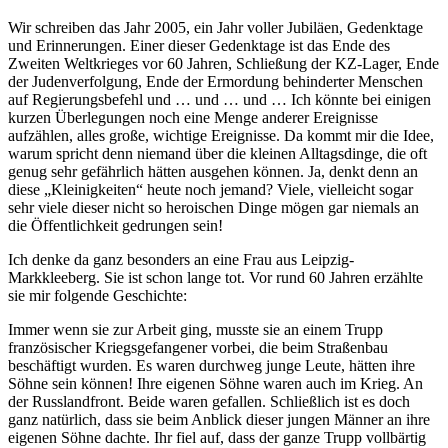
Wir schreiben das Jahr 2005, ein Jahr voller Jubiläen, Gedenktage
und Erinnerungen. Einer dieser Gedenktage ist das Ende des
Zweiten Weltkrieges vor 60 Jahren, Schließung der KZ-Lager, Ende
der Judenverfolgung, Ende der Ermordung behinderter Menschen
auf Regierungsbefehl und … und … und … Ich könnte bei einigen
kurzen Überlegungen noch eine Menge anderer Ereignisse
aufzählen, alles große, wichtige Ereignisse. Da kommt mir die Idee,
warum spricht denn niemand über die kleinen Alltagsdinge, die oft
genug sehr gefährlich hätten ausgehen können. Ja, denkt denn an
diese
Kleinigkeiten
heute noch jemand? Viele, vielleicht sogar
sehr viele dieser nicht so heroischen Dinge mögen gar niemals an
die Öffentlichkeit gedrungen sein!
Ich denke da ganz besonders an eine Frau aus Leipzig-
Markkleeberg. Sie ist schon lange tot. Vor rund 60 Jahren erzählte
sie mir folgende Geschichte:
Immer wenn sie zur Arbeit ging, musste sie an einem Trupp
französischer Kriegsgefangener vorbei, die beim Straßenbau
beschäftigt wurden. Es waren durchweg junge Leute, hätten ihre
Söhne sein können! Ihre eigenen Söhne waren auch im Krieg. An
der Russlandfront. Beide waren gefallen. Schließlich ist es doch
ganz natürlich, dass sie beim Anblick dieser jungen Männer an ihre
eigenen Söhne dachte. Ihr fiel auf, dass der ganze Trupp vollbärtig