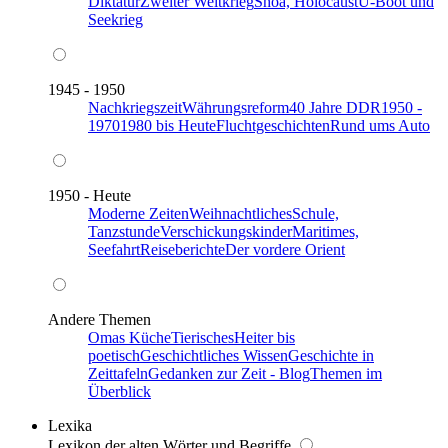
Diktatur
Zweiter Weltkrieg
Shoa, Holocaust
U-Boot und
Seekrieg
1945 - 1950
Nachkriegszeit
Währungsreform
40 Jahre DDR
1950 -
1970
1980 bis Heute
Fluchtgeschichten
Rund ums Auto
1950 - Heute
Moderne Zeiten
Weihnachtliches
Schule,
Tanzstunde
Verschickungskinder
Maritimes,
Seefahrt
Reiseberichte
Der vordere Orient
Andere Themen
Omas Küche
Tierisches
Heiter bis
poetisch
Geschichtliches Wissen
Geschichte in
Zeittafeln
Gedanken zur Zeit - Blog
Themen im
Überblick
Lexika
Lexikon der alten Wörter und Begriffe