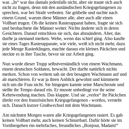
war.
In
war das damals jedenfalls nicht, aber sie traute sich auch
nicht zu fragen, denn mit den ausländischen Kriegsgefangenen zu
sprechen, war bei Strafe verboten. Sie grübelte und suchte nach
einem Grund, warum diese Männer alle, aber auch alle einen
Vollbart trugen. Ob die keinen Rasierapparat haben, fragte sie sich
und beobachtete die Männer weiter. Nichts änderte sich in deren
Gesichtern. Darauf entschloss sie sich, das abzuändern. Aber, das
durfte ja niemand merken. Wehe, wenn das schief ging. Also kaufte
sie eines Tages Rasierapparate, wie viele, weiß ich nicht mehr, dazu
jede Menge Rasierklingen, machte daraus ein kleines Päckchen und
steckte es in ihre Tasche, bevor sie zur Arbeit ging.
Nun wurde dieser Trupp selbstverständlich von einem Wachmann,
einem deutschen Soldaten, bewacht. Der durfte natürlich nichts
merken. Schon von weitem sah sie den besagten Wachmann auf und
ab marschieren. Er war ja ihren Anblick gewohnt und kümmerte
sich um die Frau nicht. Sie hingegen kannte seine Marschroute und
stellte ihr Tempo darauf ein. Er musste unbedingt vor ihr seine
Kehrtwendung machen. Das klappte. Und sie
verlor
ihr Päckchen
direkt vor den französischen Kriegsgefangenen - wortlos, versteht
sich. Danach kurzer Grußwechsel mit dem Wachmann.
Am nächsten Morgen waren alle Kriegsgefangenen rasiert. Es gab
keinen Vollbart mehr, auch keinen Schnurrbart. Dafür hörte sie im
Vorübergehen ein mehrfaches, freundliches
Bonjour, Madam!