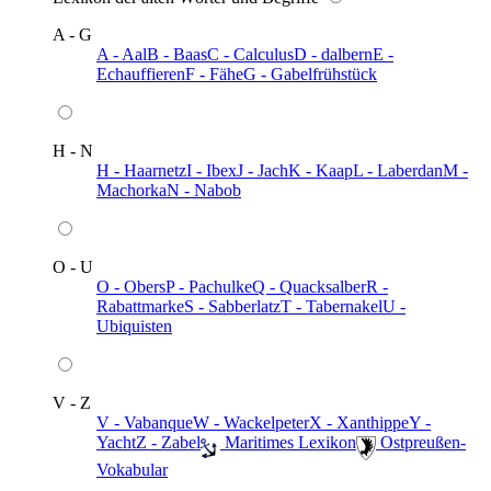
A - G
A - Aal
B - Baas
C - Calculus
D - dalbern
E -
Echauffieren
F - Fähe
G - Gabelfrühstück
H - N
H - Haarnetz
I - Ibex
J - Jach
K - Kaap
L - Laberdan
M -
Machorka
N - Nabob
O - U
O - Obers
P - Pachulke
Q - Quacksalber
R -
Rabattmarke
S - Sabberlatz
T - Tabernakel
U -
Ubiquisten
V - Z
V - Vabanque
W - Wackelpeter
X - Xanthippe
Y -
Yacht
Z - Zabel
️ Maritimes Lexikon
️ Ostpreußen-
Vokabular