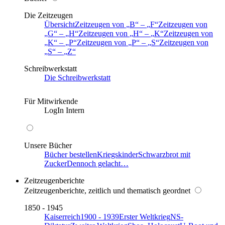
Die Zeitzeugen
Übersicht
Zeitzeugen von
B
–
F
Zeitzeugen von
G
–
H
Zeitzeugen von
H
–
K
Zeitzeugen von
K
–
P
Zeitzeugen von
P
–
S
Zeitzeugen von
S
–
Z
Schreibwerkstatt
Die Schreibwerkstatt
Für Mitwirkende
LogIn Intern
Unsere Bücher
Bücher bestellen
Kriegskinder
Schwarzbrot mit
Zucker
Dennoch gelacht…
Zeitzeugenberichte
Zeitzeugenberichte, zeitlich und thematisch geordnet
1850 - 1945
Kaiserreich
1900 - 1939
Erster Weltkrieg
NS-