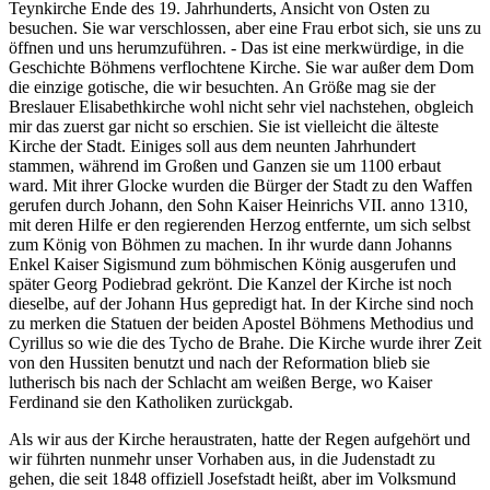
Teynkirche Ende des 19. Jahrhunderts, Ansicht von Osten
zu
besuchen. Sie war verschlossen, aber eine Frau erbot sich, sie uns zu
öffnen und uns herumzuführen. - Das ist eine merkwürdige, in die
Geschichte Böhmens verflochtene Kirche. Sie war außer dem Dom
die einzige gotische, die wir besuchten. An Größe mag sie der
Breslauer Elisabethkirche wohl nicht sehr viel nachstehen, obgleich
mir das zuerst gar nicht so erschien. Sie ist vielleicht die älteste
Kirche der Stadt. Einiges soll aus dem neunten Jahrhundert
stammen, während im Großen und Ganzen sie um 1100 erbaut
ward. Mit ihrer Glocke wurden die Bürger der Stadt zu den Waffen
gerufen durch Johann, den Sohn Kaiser Heinrichs VII. anno 1310,
mit deren Hilfe er den regierenden Herzog entfernte, um sich selbst
zum König von Böhmen zu machen. In ihr wurde dann Johanns
Enkel Kaiser Sigismund zum böhmischen König ausgerufen und
später Georg Podiebrad gekrönt. Die Kanzel der Kirche ist noch
dieselbe, auf der Johann Hus gepredigt hat. In der Kirche sind noch
zu merken die Statuen der beiden Apostel Böhmens Methodius und
Cyrillus so wie die des Tycho de Brahe. Die Kirche wurde ihrer Zeit
von den Hussiten benutzt und nach der Reformation blieb sie
lutherisch bis nach der Schlacht am weißen Berge, wo Kaiser
Ferdinand sie den Katholiken zurückgab.
Als wir aus der Kirche heraustraten, hatte der Regen aufgehört und
wir führten nunmehr unser Vorhaben aus, in die Judenstadt zu
gehen, die seit 1848 offiziell Josefstadt heißt, aber im Volksmund