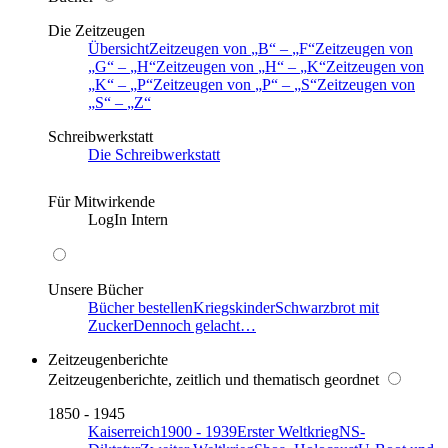
Die Zeitzeugen
Übersicht
Zeitzeugen von
B
–
F
Zeitzeugen von
G
–
H
Zeitzeugen von
H
–
K
Zeitzeugen von
K
–
P
Zeitzeugen von
P
–
S
Zeitzeugen von
S
–
Z
Schreibwerkstatt
Die Schreibwerkstatt
Für Mitwirkende
LogIn Intern
Unsere Bücher
Bücher bestellen
Kriegskinder
Schwarzbrot mit
Zucker
Dennoch gelacht…
Zeitzeugenberichte
Zeitzeugenberichte, zeitlich und thematisch geordnet
1850 - 1945
Kaiserreich
1900 - 1939
Erster Weltkrieg
NS-