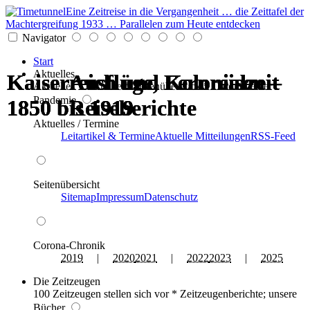
Eine Zeitreise in die Vergangenheit … die Zeittafel der
Machtergreifung 1933 … Parallelen zum Heute entdecken
Navigator
Start
Aktuelles
Kaiserreich und Kolonialzeit
Kaiserreich und Kolonialzeit
Kaiserreich und Kolonialzeit
Kaiserreich und Kolonialzeit
Ausflüge, Fernreisen –
Ausflüge, Fernreisen –
Aktuelles * Termine * Seitenüberblick * Chronik einer
Pandemie
1850 bis 1919
1850 bis 1919
1850 bis 1919
1850 bis 1919
Reiseberichte
Reiseberichte
Aktuelles / Termine
Leitartikel & Termine
Aktuelle Mitteilungen
RSS-Feed
Seitenübersicht
Sitemap
Impressum
Datenschutz
Corona-Chronik
2019
|
2020
2021
|
2022
2023
|
2025
Die Zeitzeugen
100 Zeitzeugen stellen sich vor * Zeitzeugenberichte; unsere
Bücher