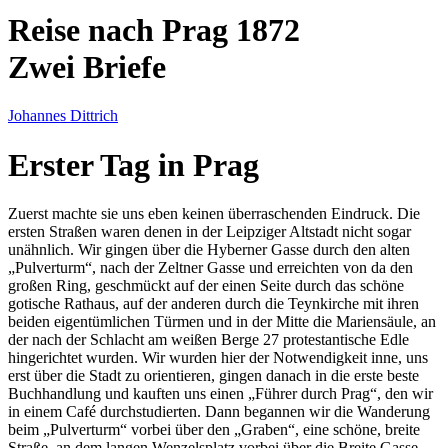
Reise nach Prag 1872
Zwei Briefe
Johannes Dittrich
Erster Tag in Prag
Zuerst machte sie uns eben keinen überraschenden Eindruck. Die
ersten Straßen waren denen in der Leipziger Altstadt nicht sogar
unähnlich. Wir gingen über die Hyberner Gasse durch den alten
Pulverturm
, nach der Zeltner Gasse und erreichten von da den
großen Ring, geschmückt auf der einen Seite durch das schöne
gotische Rathaus, auf der anderen durch die Teynkirche mit ihren
beiden eigentümlichen Türmen und in der Mitte die Mariensäule, an
der nach der Schlacht am weißen Berge 27 protestantische Edle
hingerichtet wurden. Wir wurden hier der Notwendigkeit inne, uns
erst über die Stadt zu orientieren, gingen danach in die erste beste
Buchhandlung und kauften uns einen
Führer durch Prag
, den wir
in einem Café durchstudierten. Dann begannen wir die Wanderung
beim
Pulverturm
vorbei über den
Graben
, eine schöne, breite
Straße, an dem langen Wenzelsplatz vorbei über die Breite Gasse