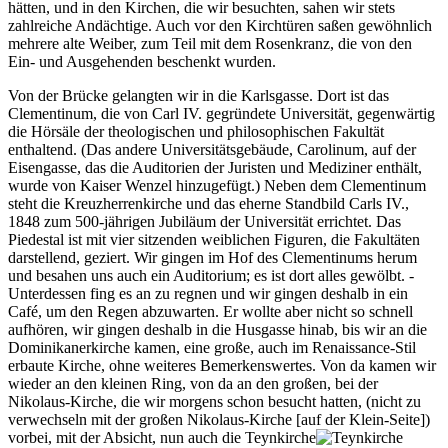
hätten, und in den Kirchen, die wir besuchten, sahen wir stets
zahlreiche Andächtige. Auch vor den Kirchtüren saßen gewöhnlich
mehrere alte Weiber, zum Teil mit dem Rosenkranz, die von den
Ein- und Ausgehenden beschenkt wurden.
Von der Brücke gelangten wir in die Karlsgasse. Dort ist das
Clementinum, die von Carl IV. gegründete Universität, gegenwärtig
die Hörsäle der theologischen und philosophischen Fakultät
enthaltend. (Das andere Universitätsgebäude, Carolinum, auf der
Eisengasse, das die Auditorien der Juristen und Mediziner enthält,
wurde von Kaiser Wenzel hinzugefügt.) Neben dem Clementinum
steht die Kreuzherrenkirche und das eherne Standbild Carls IV.,
1848 zum 500-jährigen Jubiläum der Universität errichtet. Das
Piedestal ist mit vier sitzenden weiblichen Figuren, die Fakultäten
darstellend, geziert. Wir gingen im Hof des Clementinums herum
und besahen uns auch ein Auditorium; es ist dort alles gewölbt. -
Unterdessen fing es an zu regnen und wir gingen deshalb in ein
Café, um den Regen abzuwarten. Er wollte aber nicht so schnell
aufhören, wir gingen deshalb in die Husgasse hinab, bis wir an die
Dominikanerkirche kamen, eine große, auch im Renaissance-Stil
erbaute Kirche, ohne weiteres Bemerkenswertes. Von da kamen wir
wieder an den kleinen Ring, von da an den großen, bei der
Nikolaus-Kirche, die wir morgens schon besucht hatten, (nicht zu
verwechseln mit der großen Nikolaus-Kirche [auf der Klein-Seite])
vorbei, mit der Absicht, nun auch die
Teynkirche