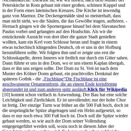
Peterskirche in Rom gebaut mit einer großen, schönen Kuppel und
in der Form eines lateinischen Kreuzes. Die Kirche ist inwendig
ganz von Marmor. Die Deckengemälde sind so meisterhaft, dass
man nicht sieht, wo die Säulen, die das Gewölbe tragen, aufhören. -
Hernach gingen wir die Spornergasse hinauf bei dem Slavataschen
Paulus vorbei und gelangten auf den Hradschin. Als wir die
entzückende Aussicht von dort über die ganze Stadt genießen
wollten, kam ein Kerl vom Schlosse heran und fragte in einem
etwas tschechisch klingenden Deutsch, ob er uns in der Hofburg
herumführen sollte. Wir folgten ihm und er zeigte uns erst die
Schlosskapelle, deren Inneres wir freilich nur durch ein Gitter sahen.
Dann führte er uns in den Dom, wo er uns einem Kaplan übergab,
dass er ihn uns zeigen sollte. Der Dom zu St. Veit ist nach dem
Muster des Kölner Doms gebaut, ein prachtvolles Denkmal der
späteren Gothik - die
Fischblase
Die Fischblase ist eine
geschwungene Ornamentform, die an einem Ende kreisförmig
abgerundet ist und zum anderen spitz ausläuft.
Klick für Wikipedia
[10]
kommt schon vielfach in Anwendung. Der Bau hat eine solche
Leichtigkeit und Zierlichkeit. Er ist unvollendet; nur der hohe Chor
ist fertig. Der einzige Turm war früher an die 500 Fuß hoch, doch ist
die ursprüngliche Spitze abgetragen und ein Helm aufgesetzt, so
dass er nur noch etwa 300 Fuß hoch ist. Doch soll die Spitze wieder
gebaut werden, so wie auch der Dom seiner Vollendung
entgegengeführt werden soll, wozu noch in diesem Jahre der