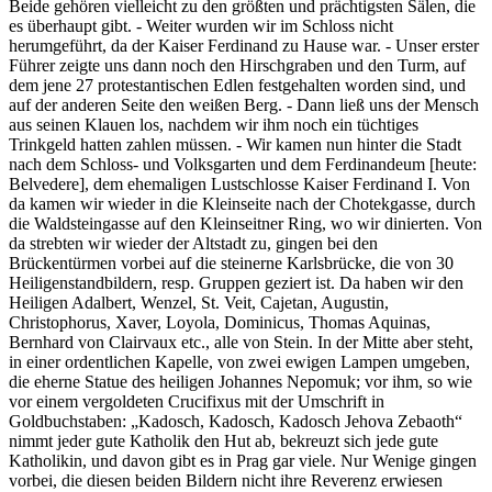
Beide gehören vielleicht zu den größten und prächtigsten Sälen, die
es überhaupt gibt. - Weiter wurden wir im Schloss nicht
herumgeführt, da der Kaiser Ferdinand zu Hause war. - Unser erster
Führer zeigte uns dann noch den Hirschgraben und den Turm, auf
dem jene 27 protestantischen Edlen festgehalten worden sind, und
auf der anderen Seite den weißen Berg. - Dann ließ uns der Mensch
aus seinen Klauen los, nachdem wir ihm noch ein tüchtiges
Trinkgeld hatten zahlen müssen. - Wir kamen nun hinter die Stadt
nach dem Schloss- und Volksgarten und dem Ferdinandeum [heute:
Belvedere], dem ehemaligen Lustschlosse Kaiser Ferdinand I. Von
da kamen wir wieder in die Kleinseite nach der Chotekgasse, durch
die Waldsteingasse auf den Kleinseitner Ring, wo wir dinierten. Von
da strebten wir wieder der Altstadt zu, gingen bei den
Brückentürmen vorbei auf die steinerne Karlsbrücke, die von 30
Heiligenstandbildern, resp. Gruppen geziert ist. Da haben wir den
Heiligen Adalbert, Wenzel, St. Veit, Cajetan, Augustin,
Christophorus, Xaver, Loyola, Dominicus, Thomas Aquinas,
Bernhard von Clairvaux etc., alle von Stein. In der Mitte aber steht,
in einer ordentlichen Kapelle, von zwei ewigen Lampen umgeben,
die eherne Statue des heiligen Johannes Nepomuk; vor ihm, so wie
vor einem vergoldeten Crucifixus mit der Umschrift in
Goldbuchstaben:
Kadosch, Kadosch, Kadosch Jehova Zebaoth
nimmt jeder gute Katholik den Hut ab, bekreuzt sich jede gute
Katholikin, und davon gibt es in Prag gar viele. Nur Wenige gingen
vorbei, die diesen beiden Bildern nicht ihre Reverenz erwiesen