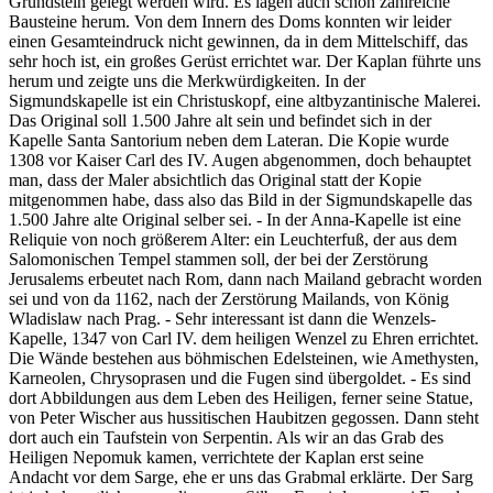
Grundstein gelegt werden wird. Es lagen auch schon zahlreiche
Bausteine herum. Von dem Innern des Doms konnten wir leider
einen Gesamteindruck nicht gewinnen, da in dem Mittelschiff, das
sehr hoch ist, ein großes Gerüst errichtet war. Der Kaplan führte uns
herum und zeigte uns die Merkwürdigkeiten. In der
Sigmundskapelle ist ein Christuskopf, eine altbyzantinische Malerei.
Das Original soll 1.500 Jahre alt sein und befindet sich in der
Kapelle Santa Santorium neben dem Lateran. Die Kopie wurde
1308 vor Kaiser Carl des IV. Augen abgenommen, doch behauptet
man, dass der Maler absichtlich das Original statt der Kopie
mitgenommen habe, dass also das Bild in der Sigmundskapelle das
1.500 Jahre alte Original selber sei. - In der Anna-Kapelle ist eine
Reliquie von noch größerem Alter: ein Leuchterfuß, der aus dem
Salomonischen Tempel stammen soll, der bei der Zerstörung
Jerusalems erbeutet nach Rom, dann nach Mailand gebracht worden
sei und von da 1162, nach der Zerstörung Mailands, von König
Wladislaw nach Prag. - Sehr interessant ist dann die Wenzels-
Kapelle, 1347 von Carl IV. dem heiligen Wenzel zu Ehren errichtet.
Die Wände bestehen aus böhmischen Edelsteinen, wie Amethysten,
Karneolen, Chrysoprasen und die Fugen sind übergoldet. - Es sind
dort Abbildungen aus dem Leben des Heiligen, ferner seine Statue,
von Peter Wischer aus hussitischen Haubitzen gegossen. Dann steht
dort auch ein Taufstein von Serpentin. Als wir an das Grab des
Heiligen Nepomuk kamen, verrichtete der Kaplan erst seine
Andacht vor dem Sarge, ehe er uns das Grabmal erklärte. Der Sarg