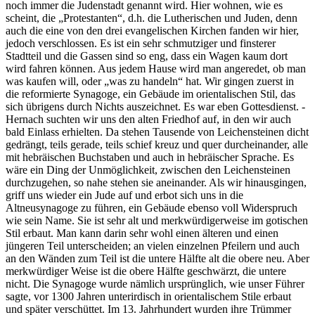
noch immer die Judenstadt genannt wird. Hier wohnen, wie es
scheint, die
Protestanten
, d.h. die Lutherischen und Juden, denn
auch die eine von den drei evangelischen Kirchen fanden wir hier,
jedoch verschlossen. Es ist ein sehr schmutziger und finsterer
Stadtteil und die Gassen sind so eng, dass ein Wagen kaum dort
wird fahren können. Aus jedem Hause wird man angeredet, ob man
was kaufen will, oder
was zu handeln
hat. Wir gingen zuerst in
die reformierte Synagoge, ein Gebäude im orientalischen Stil, das
sich übrigens durch Nichts auszeichnet. Es war eben Gottesdienst. -
Hernach suchten wir uns den alten Friedhof auf, in den wir auch
bald Einlass erhielten. Da stehen Tausende von Leichensteinen dicht
gedrängt, teils gerade, teils schief kreuz und quer durcheinander, alle
mit hebräischen Buchstaben und auch in hebräischer Sprache. Es
wäre ein Ding der Unmöglichkeit, zwischen den Leichensteinen
durchzugehen, so nahe stehen sie aneinander. Als wir hinausgingen,
griff uns wieder ein Jude auf und erbot sich uns in die
Altneusynagoge zu führen, ein Gebäude ebenso voll Widerspruch
wie sein Name. Sie ist sehr alt und merkwürdigerweise im gotischen
Stil erbaut. Man kann darin sehr wohl einen älteren und einen
jüngeren Teil unterscheiden; an vielen einzelnen Pfeilern und auch
an den Wänden zum Teil ist die untere Hälfte alt die obere neu. Aber
merkwürdiger Weise ist die obere Hälfte geschwärzt, die untere
nicht. Die Synagoge wurde nämlich ursprünglich, wie unser Führer
sagte, vor 1300 Jahren unterirdisch in orientalischem Stile erbaut
und später verschüttet. Im 13. Jahrhundert wurden ihre Trümmer