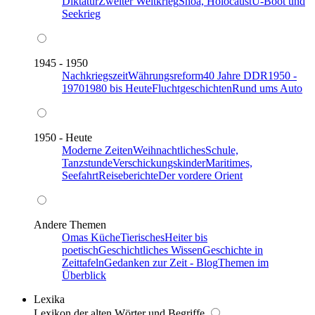
Diktatur
Zweiter Weltkrieg
Shoa, Holocaust
U-Boot und
Seekrieg
1945 - 1950
Nachkriegszeit
Währungsreform
40 Jahre DDR
1950 -
1970
1980 bis Heute
Fluchtgeschichten
Rund ums Auto
1950 - Heute
Moderne Zeiten
Weihnachtliches
Schule,
Tanzstunde
Verschickungskinder
Maritimes,
Seefahrt
Reiseberichte
Der vordere Orient
Andere Themen
Omas Küche
Tierisches
Heiter bis
poetisch
Geschichtliches Wissen
Geschichte in
Zeittafeln
Gedanken zur Zeit - Blog
Themen im
Überblick
Lexika
Lexikon der alten Wörter und Begriffe