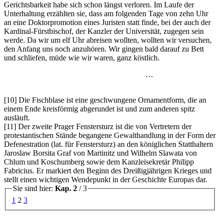
Gerichtsbarkeit habe sich schon längst verloren. Im Laufe der
Unterhaltung erzählten sie, dass am folgenden Tage von zehn Uhr
an eine Doktorpromotion eines Juristen statt finde, bei der auch der
Kardinal-Fürstbischof, der Kanzler der Universität, zugegen sein
werde. Da wir um elf Uhr abreisen wollten, wollten wir versuchen,
den Anfang uns noch anzuhören. Wir gingen bald darauf zu Bett
und schliefen, müde wie wir waren, ganz köstlich.
…
[10] Die Fischblase ist eine geschwungene Ornamentform, die an
einem Ende kreisförmig abgerundet ist und zum anderen spitz
ausläuft.
[11] Der zweite Prager Fenstersturz ist die von Vertretern der
protestantischen Stände begangene Gewalthandlung in der Form der
Defenestration (lat. für Fenstersturz) an den königlichen Statthaltern
Jaroslaw Borsita Graf von Martinitz und Wilhelm Slawata von
Chlum und Koschumberg sowie dem Kanzleisekretär Philipp
Fabricius. Er markiert den Beginn des Dreißigjährigen Krieges und
stellt einen wichtigen Wendepunkt in der Geschichte Europas dar.
Sie sind hier:
Kap. 2
/ 3
1
2
3