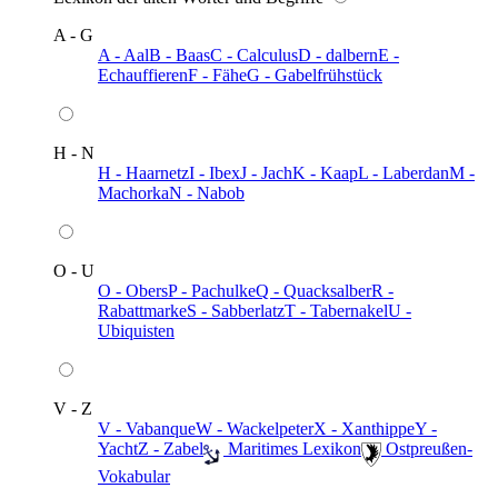
A - G
A - Aal
B - Baas
C - Calculus
D - dalbern
E -
Echauffieren
F - Fähe
G - Gabelfrühstück
H - N
H - Haarnetz
I - Ibex
J - Jach
K - Kaap
L - Laberdan
M -
Machorka
N - Nabob
O - U
O - Obers
P - Pachulke
Q - Quacksalber
R -
Rabattmarke
S - Sabberlatz
T - Tabernakel
U -
Ubiquisten
V - Z
V - Vabanque
W - Wackelpeter
X - Xanthippe
Y -
Yacht
Z - Zabel
️ Maritimes Lexikon
️ Ostpreußen-
Vokabular