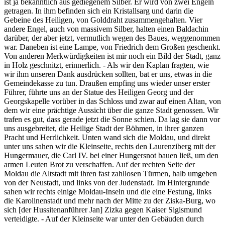
ist ja bekanntlich aus gediegenem Silber. Er wird von zwei Engeln
getragen. In ihm befinden sich ein Kristallsarg und darin die
Gebeine des Heiligen, von Golddraht zusammengehalten. Vier
andere Engel, auch von massivem Silber, halten einen Baldachin
darüber, der aber jetzt, vermutlich wegen des Baues, weggenommen
war. Daneben ist eine Lampe, von Friedrich dem Großen geschenkt.
Von anderen Merkwürdigkeiten ist mir noch ein Bild der Stadt, ganz
in Holz geschnitzt, erinnerlich. - Als wir den Kaplan fragten, wie
wir ihm unseren Dank ausdrücken sollten, bat er uns, etwas in die
Gemeindekasse zu tun. Draußen empfing uns wieder unser erster
Führer, führte uns an der Statue des Heiligen Georg und der
Georgskapelle vorüber in das Schloss und zwar auf einen Altan, von
dem wir eine prächtige Aussicht über die ganze Stadt genossen. Wir
trafen es gut, dass gerade jetzt die Sonne schien. Da lag sie dann vor
uns ausgebreitet, die Heilige Stadt der Böhmen, in ihrer ganzen
Pracht und Herrlichkeit. Unten wand sich die Moldau, und direkt
unter uns sahen wir die Kleinseite, rechts den Laurenziberg mit der
Hungermauer, die Carl IV. bei einer Hungersnot bauen ließ, um den
armen Leuten Brot zu verschaffen. Auf der rechten Seite der
Moldau die Altstadt mit ihren fast zahllosen Türmen, halb umgeben
von der Neustadt, und links von der Judenstadt. Im Hintergrunde
sahen wir rechts einige Moldau-Inseln und die eine Festung, links
die Karolinenstadt und mehr nach der Mitte zu der Ziska-Burg, wo
sich [der Hussitenanführer Jan] Zizka gegen Kaiser Sigismund
verteidigte. - Auf der Kleinseite war unter den Gebäuden durch