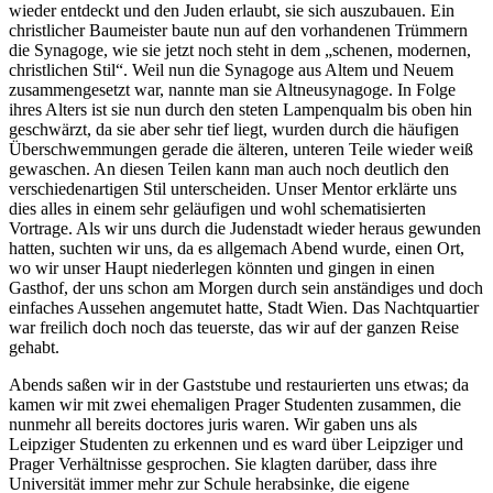
wieder entdeckt und den Juden erlaubt, sie sich auszubauen. Ein
christlicher Baumeister baute nun auf den vorhandenen Trümmern
die Synagoge, wie sie jetzt noch steht in dem
schenen, modernen,
christlichen Stil
. Weil nun die Synagoge aus Altem und Neuem
zusammengesetzt war, nannte man sie Altneusynagoge. In Folge
ihres Alters ist sie nun durch den steten Lampenqualm bis oben hin
geschwärzt, da sie aber sehr tief liegt, wurden durch die häufigen
Überschwemmungen gerade die älteren, unteren Teile wieder weiß
gewaschen. An diesen Teilen kann man auch noch deutlich den
verschiedenartigen Stil unterscheiden. Unser Mentor erklärte uns
dies alles in einem sehr geläufigen und wohl schematisierten
Vortrage. Als wir uns durch die Judenstadt wieder heraus gewunden
hatten, suchten wir uns, da es allgemach Abend wurde, einen Ort,
wo wir unser Haupt niederlegen könnten und gingen in einen
Gasthof, der uns schon am Morgen durch sein anständiges und doch
einfaches Aussehen angemutet hatte, Stadt Wien. Das Nachtquartier
war freilich doch noch das teuerste, das wir auf der ganzen Reise
gehabt.
Abends saßen wir in der Gaststube und restaurierten uns etwas; da
kamen wir mit zwei ehemaligen Prager Studenten zusammen, die
nunmehr all bereits doctores juris waren. Wir gaben uns als
Leipziger Studenten zu erkennen und es ward über Leipziger und
Prager Verhältnisse gesprochen. Sie klagten darüber, dass ihre
Universität immer mehr zur Schule herabsinke, die eigene