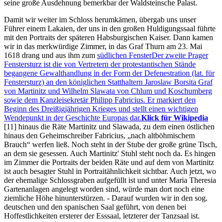
seine große Ausdehnung bemerkbar der Waldsteinsche Palast.
Damit wir weiter im Schloss herumkämen, übergab uns unser
Führer einem Lakaien, der uns in den großen Huldigungssaal führte
mit den Portraits der späteren Habsburgischen Kaiser. Dann kamen
wir in das merkwürdige Zimmer, in das Graf Thurn am 23. Mai
1618 drang und aus ihm zum
südlichen Fenster
Der zweite Prager
Fenstersturz ist die von Vertretern der protestantischen Stände
begangene Gewalthandlung in der Form der Defenestration (lat. für
Fenstersturz) an den königlichen Statthaltern Jaroslaw Borsita Graf
von Martinitz und Wilhelm Slawata von Chlum und Koschumberg
sowie dem Kanzleisekretär Philipp Fabricius. Er markiert den
Beginn des Dreißigjährigen Krieges und stellt einen wichtigen
Wendepunkt in der Geschichte Europas dar.
Klick für Wikipedia
[11]
hinaus die Räte Martinitz und Slawada, zu dem einen östlichen
hinaus den Geheimschreiber Fabricius,
nach altböhmischem
Brauch
werfen ließ. Noch steht in der Stube der große grüne Tisch,
an dem sie gesessen. Auch Martinitz' Stuhl steht noch da. Es hingen
im Zimmer die Portraits der beiden Räte und auf dem von Martinitz
ist auch besagter Stuhl in Portraitähnlichkeit sichtbar. Auch jetzt, wo
der ehemalige Schlossgraben aufgefüllt ist und unter Maria Theresia
Gartenanlagen angelegt worden sind, würde man dort noch eine
ziemliche Höhe hinunterstürzen. - Darauf wurden wir in den sog.
deutschen und den spanischen Saal geführt, von denen bei
Hoffestlichkeiten ersterer der Esssaal, letzterer der Tanzsaal ist.