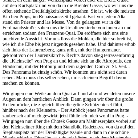
auf den Karlsplatz und von da in die Brenter Gasse, wo wir uns die
offen stehende Dreifaltigkeitskirche ansahen. Sie ist, wie die meisten
Kirchen Prags, im Renaissance-Stil gebaut. Fast vor jedem Altar
stand ein Priester und las Messe. Von da gelangten wir in die
Ferdinandsstraße, sahen uns die Ursulinenkirche von innen an und
erreichten sodann den Franzens-Quai. Da eröffnete sich uns eine
prachtvolle Aussicht. Vor uns floss die Moldau, die hier so breit ist,
wie ich die Elbe bis jetzt nirgends gesehen habe. Und dahinter erhob
sich links der Laurenzberg, ganz grün, mit der Hungermauer,
gekrönt von der Laurenzikirche. Rechts davon stieg terrassenförmig
die
Kleinseite
von Prag an und lehnte sich an die Akropolis, den
Hradschin, mit der Hofburg und dem ragenden Dom zu St. Veit. -
Das Panorama ist einzig schön. Wir konnten uns nicht satt daran
sehen. Man muss das selber sehen, um sich einen Begriff davon
machen zu können.
Wir gingen eine Weile an dem Quai auf und ab und weideten unsere
Augen an dem herrlichen Anblick. Dann gingen wir über die große
Kettenbrücke, die zugleich über die grüne Schützeninsel führt,
hinüber nach der Kleinseite. - Der Anblick jenes Panoramas hatte
zauberisch auf mich gewirkt; jetzt fühlte ich mich wohl in Prag. -
Wir gingen nun über die Chotek Gasse am Maltheserplatz vorbei auf
den Kleinseitner Ring mit dem Standbild Radetzkys, von da auf den
Stephansplatz mit der Dreifaltigkeitssäule und dann in die schöne
Nicolauskirche. Dieselbe ist, wie wir hörten, nach dem Muster der