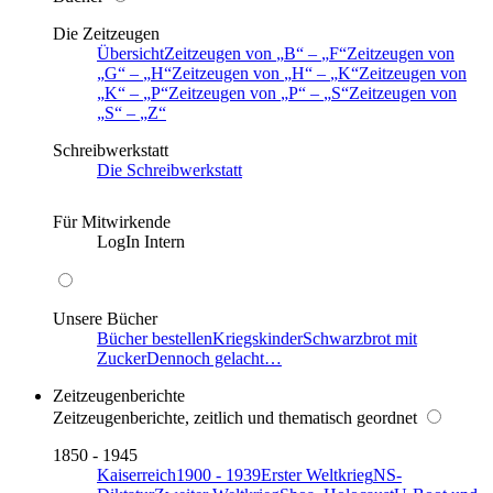
Die Zeitzeugen
Übersicht
Zeitzeugen von
B
–
F
Zeitzeugen von
G
–
H
Zeitzeugen von
H
–
K
Zeitzeugen von
K
–
P
Zeitzeugen von
P
–
S
Zeitzeugen von
S
–
Z
Schreibwerkstatt
Die Schreibwerkstatt
Für Mitwirkende
LogIn Intern
Unsere Bücher
Bücher bestellen
Kriegskinder
Schwarzbrot mit
Zucker
Dennoch gelacht…
Zeitzeugenberichte
Zeitzeugenberichte, zeitlich und thematisch geordnet
1850 - 1945
Kaiserreich
1900 - 1939
Erster Weltkrieg
NS-