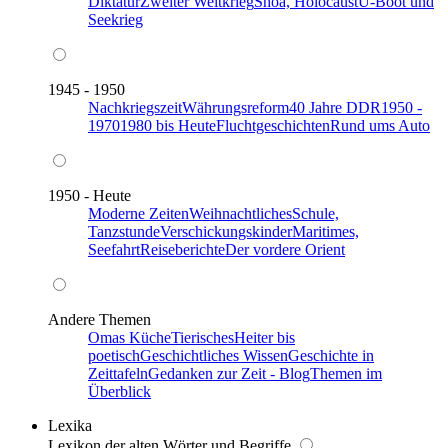
Diktatur
Zweiter Weltkrieg
Shoa, Holocaust
U-Boot und
Seekrieg
1945 - 1950
Nachkriegszeit
Währungsreform
40 Jahre DDR
1950 -
1970
1980 bis Heute
Fluchtgeschichten
Rund ums Auto
1950 - Heute
Moderne Zeiten
Weihnachtliches
Schule,
Tanzstunde
Verschickungskinder
Maritimes,
Seefahrt
Reiseberichte
Der vordere Orient
Andere Themen
Omas Küche
Tierisches
Heiter bis
poetisch
Geschichtliches Wissen
Geschichte in
Zeittafeln
Gedanken zur Zeit - Blog
Themen im
Überblick
Lexika
Lexikon der alten Wörter und Begriffe