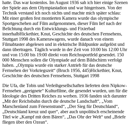
hatte. Das war kostenlos. Im August 1936 sah ich hier einige Szenen
der Spiele aus dem Olympiastadion und war hingerissen. Von der
Technik verstand ich noch nichts und machte mich später schlau:
Mit einer großen fest montierten Kamera wurde das olympische
Sportgeschehen auf Film aufgenommen, dieser Film lief nach der
Belichtung durch ein Entwicklungs- und Fixierbad
innerhalb
Hickethier, Knut, Geschichte des deutschen Fernsehens,
Stuttgart 1998
des Kamerawagens, wurde danach von einem
Filmabtaster abgelesen und in elektrische Bildpunkte aufgelöst und
dann übertragen. Täglich wurde in der Zeit von 10:00 bis 12:00 Uhr
und von 15:00 bis 19:00 direkt vom Reichssportfeld gesendet. 150
000 Menschen sollen die Olympiade auf dem Bildschirm verfolgt
haben.
Olympia wurde ein starker Antrieb für das deutsche
Fernsehen der Vorkriegszeit
(Bruch 1956, 445)
Hickethier, Knut,
Geschichte des deutschen Fernsehens, Stuttgart 1998
Die Ufa, die Tobis und Verleihgesellschaften lieferten dem Nipkow-
Fernsehen
geeignete
Kulturfilme, die gesendet wurden, um für die
Ideologie des Dritten Reiches zu werben. 1936 fanden sich darunter
Mit der Reichsbahn durch die deutsche Landschaft
,
Vom
Marschenland zum Friesenstrand
,
Der Sieg für Deutschland
,
Deutschland kreuz und quer
, aber auch unpolitisch erscheinende
Titel wie
Kampf mit dem Bären
,
Das Ohr der Welt
und
Briefe
fliegen über den Ozean
.