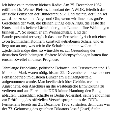
Ich hörte es in meinem kleinen Radio: Am 25. Dezember 1952
eröffnete Dr. Werner Pleister, Intendant des NWDR, feierlich das
offizielle Fernsehen der Bundesrepublik. Und meinte, der Sinn sei
… dabei zu sein mit Auge und Ohr, wenn wir Ihnen das große
Geschehen der Welt, die kleinen Dinge des Alltags, die Feste der
Kunst und das heitere Lächeln der guten Laune in Ihre Wohnungen
bringen ...
. So sprach er am Weihnachtstag. Und der
Bundespostminister verglich das neue Fernsehen lyrisch mit einer
von technischen Könnern kunstvoll getriebenen Schale, und es
liegt nur an uns, was wir in die Schale hinein tun wollen...
...jedenfalls möge dies, so wünschte er, zur Gesundung der
deutschen Seele beitragen. Spätere Medienpsychologen hatten ihre
ernsten Zweifel an dieser Prognose.
Jahrelange Probeläufe, politische Debatten und Teststrecken und 15
Millionen Mark waren nötig, bis am 25. Dezember ein bescheidener
Fernsehbetrieb im düsteren Bunker am Heiligengeistfeld
aufgenommen wurde. Man beeilte sich über Gebühr, weil man
Angst hatte, den Anschluss an die westdeutsche Entwicklung zu
verlieren und aus Furcht, die DDR könne Hamburg den Rang
ablaufen. Tatsächlich schaffte es Berlin-Adlershof, seine Sendungen
zur Eröffnung des offiziellen Versuchsprogramms des DDR-
Fernsehens bereits am 21. Dezember 1952 zu starten, denn dies war
der 73. Geburtstag des geliebten Diktators Jossif (Josef) Stalin.