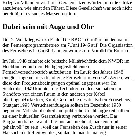
Krieg zu Millionen vor ihren Geräten sitzen würden, um die Glotze
anzubeten, wie einst den Führer. Diese Gesellschaft war noch nicht
bereit für ein visuelles Massenmedium.
Dabei sein mit Auge und Ohr
Der 2. Weltkrieg war zu Ende. Die BBC in Großbritannien nahm
den Fernsehprogrammbetrieb am 7.Juni 1946 auf. Die Organisation
des Fernsehens in Großbritannien wurde zum Vorbild für Europa.
Im Juli 1948 erlaubte die britische Militärbehörde dem NWDR im
Hochbunker auf dem Heiligengeistfeld einen
Fernsehversuchsbetrieb aufzubauen. Im Laufe des Jahres 1948
einigten Ingenieure sich auf eine Fernsehnorm von 625 Zeilen, weil
diese den Frequenzbedingungen optimal angepasst war. Im
September 1949 konnten die Techniker melden, sie hätten ein
Standfoto von einem Raum in den anderen per Kabel
übertragen
Hickethier, Knut, Geschichte des deutschen Fernsehens,
Stuttgart 1998
Versuchssendungen sollten im Dezember 1950
beginnen. Volkstümlichkeit und politische Unabhängigkeit sollten
zu einer kulturellen Gesamtleistung verbunden werden. Das
Programm habe
wahrhaftig und ansprechend, packend und
gehaltvoll
zu sein,
weil das Fernsehen den Zuschauer in seiner
Häuslichkeit treffen werde
, so dachte man blauäugig.