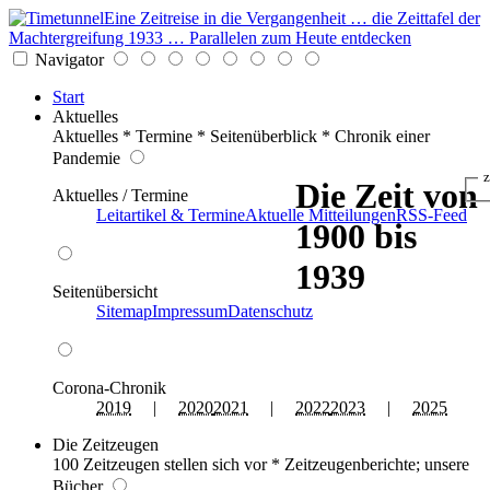
Eine Zeitreise in die Vergangenheit … die Zeittafel der
Machtergreifung 1933 … Parallelen zum Heute entdecken
Navigator
Start
Aktuelles
Aktuelles * Termine * Seitenüberblick * Chronik einer
Pandemie
z
Die Zeit von
Aktuelles / Termine
Leitartikel & Termine
Aktuelle Mitteilungen
RSS-Feed
1900 bis
1939
Seitenübersicht
Sitemap
Impressum
Datenschutz
Corona-Chronik
2019
|
2020
2021
|
2022
2023
|
2025
Die Zeitzeugen
100 Zeitzeugen stellen sich vor * Zeitzeugenberichte; unsere
Bücher