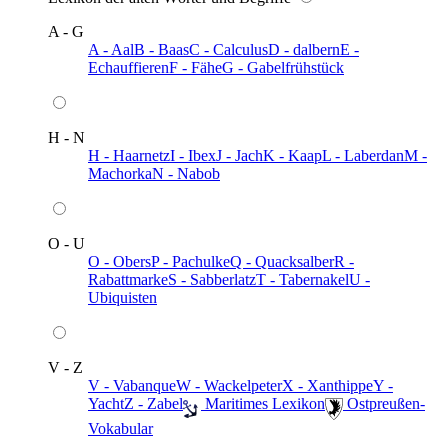
A - G
A - Aal
B - Baas
C - Calculus
D - dalbern
E -
Echauffieren
F - Fähe
G - Gabelfrühstück
H - N
H - Haarnetz
I - Ibex
J - Jach
K - Kaap
L - Laberdan
M -
Machorka
N - Nabob
O - U
O - Obers
P - Pachulke
Q - Quacksalber
R -
Rabattmarke
S - Sabberlatz
T - Tabernakel
U -
Ubiquisten
V - Z
V - Vabanque
W - Wackelpeter
X - Xanthippe
Y -
Yacht
Z - Zabel
️ Maritimes Lexikon
️ Ostpreußen-
Vokabular