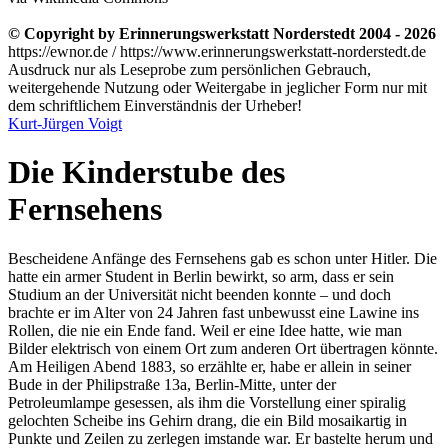
© Copyright by Erinnerungswerkstatt Norderstedt 2004 - 2026
https://ewnor.de / https://www.erinnerungswerkstatt-norderstedt.de
Ausdruck nur als Leseprobe zum persönlichen Gebrauch,
weitergehende Nutzung oder Weitergabe in jeglicher Form nur mit
dem schriftlichem Einverständnis der Urheber!
Kurt-Jürgen Voigt
Die Kinderstube des
Fernsehens
Bescheidene Anfänge des Fernsehens gab es schon unter Hitler. Die
hatte ein armer Student in Berlin bewirkt, so arm, dass er sein
Studium an der Universität nicht beenden konnte – und doch
brachte er im Alter von 24 Jahren fast unbewusst eine Lawine ins
Rollen, die nie ein Ende fand. Weil er eine Idee hatte, wie man
Bilder elektrisch von einem Ort zum anderen Ort übertragen könnte.
Am Heiligen Abend 1883, so erzählte er, habe er allein in seiner
Bude in der Philipstraße 13a, Berlin-Mitte, unter der
Petroleumlampe gesessen, als ihm die Vorstellung einer spiralig
gelochten Scheibe ins Gehirn drang, die ein Bild mosaikartig in
Punkte und Zeilen zu zerlegen imstande war. Er bastelte herum und