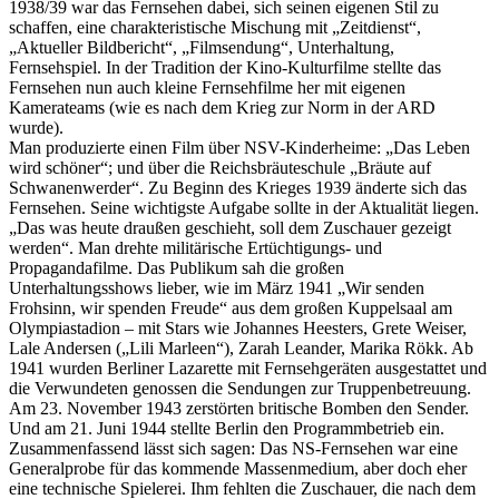
1938/39 war das Fernsehen dabei, sich seinen eigenen Stil zu
schaffen, eine charakteristische Mischung mit
Zeitdienst
,
Aktueller Bildbericht
,
Filmsendung
, Unterhaltung,
Fernsehspiel. In der Tradition der Kino-Kulturfilme stellte das
Fernsehen nun auch kleine Fernsehfilme her mit eigenen
Kamerateams (wie es nach dem Krieg zur Norm in der ARD
wurde).
Man produzierte einen Film über NSV-Kinderheime:
Das Leben
wird schöner
; und über die Reichsbräuteschule
Bräute auf
Schwanenwerder
. Zu Beginn des Krieges 1939 änderte sich das
Fernsehen. Seine wichtigste Aufgabe sollte in der Aktualität liegen.
Das was heute draußen geschieht, soll dem Zuschauer gezeigt
werden
. Man drehte militärische Ertüchtigungs- und
Propagandafilme. Das Publikum sah die großen
Unterhaltungsshows lieber, wie im März 1941
Wir senden
Frohsinn, wir spenden Freude
aus dem großen Kuppelsaal am
Olympiastadion – mit Stars wie Johannes Heesters, Grete Weiser,
Lale Andersen (
Lili Marleen
), Zarah Leander, Marika Rökk. Ab
1941 wurden Berliner Lazarette mit Fernsehgeräten ausgestattet und
die Verwundeten genossen die Sendungen zur Truppenbetreuung.
Am 23. November 1943 zerstörten britische Bomben den Sender.
Und am 21. Juni 1944 stellte Berlin den Programmbetrieb ein.
Zusammenfassend lässt sich sagen: Das NS-Fernsehen war eine
Generalprobe für das kommende Massenmedium, aber doch eher
eine technische Spielerei. Ihm fehlten die Zuschauer, die nach dem