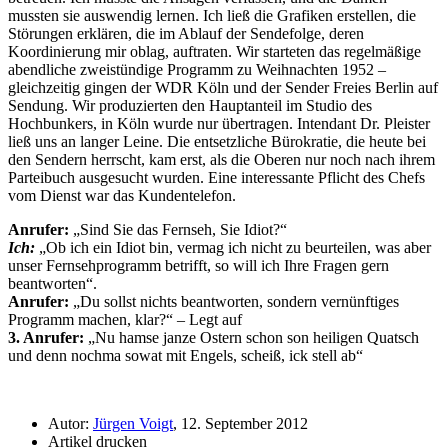
mussten sie auswendig lernen. Ich ließ die Grafiken erstellen, die
Störungen erklären, die im Ablauf der Sendefolge, deren
Koordinierung mir oblag, auftraten. Wir starteten das regelmäßige
abendliche zweistündige Programm zu Weihnachten 1952 –
gleichzeitig gingen der WDR Köln und der Sender Freies Berlin auf
Sendung. Wir produzierten den Hauptanteil im Studio des
Hochbunkers, in Köln wurde nur übertragen. Intendant Dr. Pleister
ließ uns an langer Leine. Die entsetzliche Bürokratie, die heute bei
den Sendern herrscht, kam erst, als die Oberen nur noch nach ihrem
Parteibuch ausgesucht wurden. Eine interessante Pflicht des Chefs
vom Dienst war das Kundentelefon.
Anrufer:
Sind Sie das Fernseh, Sie Idiot?
Ich:
Ob ich ein Idiot bin, vermag ich nicht zu beurteilen, was aber
unser Fernsehprogramm betrifft, so will ich Ihre Fragen gern
beantworten
.
Anrufer:
Du sollst nichts beantworten, sondern vernünftiges
Programm machen, klar?
– Legt auf
3. Anrufer:
Nu hamse janze Ostern schon son heiligen Quatsch
und denn nochma sowat mit Engels, scheiß, ick stell ab
Autor:
Jürgen Voigt
, 12. September 2012
Artikel drucken