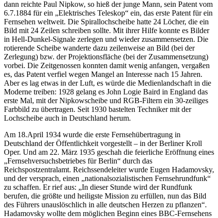
dann reichte Paul Nipkow, so hieß der junge Mann, sein Patent vom
6.7.1884 für ein
Elektrisches Teleskop
ein, das erste Patent für ein
Fernsehen weltweit. Die Spirallochscheibe hatte 24 Löcher, die ein
Bild mit 24 Zeilen schreiben sollte. Mit ihrer Hilfe konnte es Bilder
in Hell-Dunkel-Signale zerlegen und wieder zusammensetzen. Die
rotierende Scheibe wanderte dazu zeilenweise an Bild (bei der
Zerlegung) bzw. der Projektionsfläche (bei der Zusammensetzung)
vorbei. Die Zeitgenossen konnten damit wenig anfangen, vergaßen
es, das Patent verfiel wegen Mangel an Interesse nach 15 Jahren.
Aber es lag etwas in der Luft, es würde die Medienlandschaft in die
Moderne treiben: 1928 gelang es John Logie Baird in England das
erste Mal, mit der Nipkowscheibe und RGB-Filtern ein 30-zeiliges
Farbbild zu übertragen. Seit 1930 bastelten Techniker mit der
Lochscheibe auch in Deutschland herum.
Am 18.April 1934 wurde die erste Fernsehübertragung in
Deutschland der Öffentlichkeit vorgestellt – in der Berliner Kroll
Oper. Und am 22. März 1935 geschah die feierliche Eröffnung eines
Fernsehversuchsbetriebes für Berlin
durch das
Reichspostzentralamt. Reichssendeleiter wurde Eugen Hadamovsky,
und der versprach, einen
nationalsozialistischen Fernsehrundfunk
zu schaffen. Er rief aus:
In dieser Stunde wird der Rundfunk
berufen, die größte und heiligste Mission zu erfüllen, nun das Bild
des Führers unauslöschlich in alle deutschen Herzen zu pflanzen
.
Hadamovsky wollte dem möglichen Beginn eines BBC-Fernsehens