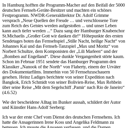
In Hamburg hofften die Programm-Macher auf den Beifall der 5000
deutschen Fernseh-Geräte-Besitzer und machten ein schönes
Festprogramm. NWDR-Generaldirektor Dr. Adolf Grimme
versprach
Neue Quellen der Freude … und verschlossene Tore
zum Reich des Geistes werden aufgestoßen ... und unser Leben
kann auch tiefer werden ...
Dazu sang der Hamburger Knabenchor
St.Michaelis
Großer Gott wir danken dir!
Höhepunkte des ersten
Sendetages boten das Fernsehspiel
Stille Nacht, heilige Nacht
von
Johannes Kai und das Fernseh-Tanzspiel
Max und Moritz
von
Norbert Schultze, dem Komponisten der
Lili Marleen
und der
Bomben auf Engelland
. Diese dunkle Vergangenheit störte kaum.
Schon im Februar 1951 sendete das Hamburger Programm den
Klassiker
Nanook of the North
von Flaherty, einem der Urväter
des Dokumentarfilms. Immerhin von 50 Fernsehzuschauern
gesehen. Heinz Ladiges berichtete von seiner Expedition nach
Bangkok, Erich Schmidt von seiner Bolivien-Reise, Max Rehbein
über seine Reise
Mit dem Segelschiff
Pamir
nach Rio de Janeiro
(4.6.52)
Wie der bescheidene Alltag im Bunker aussah, schildert der Autor
und Künstler Hans-Adolf Seeberg:
Ich war der erste Chef vom Dienst des deutschen Fernsehens. Ich
hatte die Ansagerinnen Irene Koss und Angelika Feldmann zu
betreuen. Ich musste die Ansagen verfassen, und die Damen