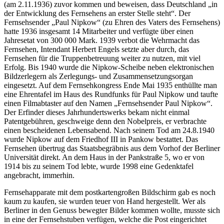
(am 2.11.1936) zuvor kommen und beweisen, dass Deutschland
in
der Entwicklung des Fernsehens an erster Stelle steht
. Der
Fernsehsender
Paul Nipkow
(zu Ehren des Vaters des Fernsehens)
hatte 1936 insgesamt 14 Mitarbeiter und verfügte über einen
Jahresetat von 300 000 Mark. 1939 verbot die Wehrmacht das
Fernsehen, Intendant Herbert Engels setzte aber durch, das
Fernsehen für die Truppenbetreuung weiter zu nutzen, mit viel
Erfolg. Bis 1940 wurde die Nipkow-Scheibe neben elektronischen
Bildzerlegern als Zerlegungs- und Zusammensetzungsorgan
eingesetzt. Auf dem Fernsehkongress Ende Mai 1935 enthüllte man
eine Ehrentafel im Haus des Rundfunks für Paul Nipkow und taufte
einen Filmabtaster auf den Namen
Fernsehsender Paul Nipkow
.
Der Erfinder dieses Jahrhundertswerks bekam nicht einmal
Patentgebühren, geschweige denn den Nobelpreis, er verbrachte
einen bescheidenen Lebensabend. Nach seinem Tod am 24.8.1940
wurde Nipkow auf dem Friedhof III in Pankow bestattet. Das
Fernsehen übertrug das Staatsbegräbnis aus dem Vorhof der Berliner
Universität direkt. An dem Haus in der Pankstraße 5, wo er von
1914 bis zu seinem Tod lebte, wurde 1998 eine Gedenktafel
angebracht, immerhin.
Fernsehapparate mit dem postkartengroßen Bildschirm gab es noch
kaum zu kaufen, sie wurden teuer von Hand hergestellt. Wer als
Berliner in den Genuss bewegter Bilder kommen wollte, musste sich
in eine der Fernsehstuben verfügen, welche die Post eingerichtet