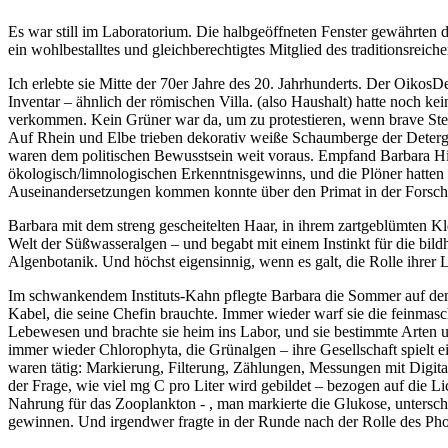
Es war still im Laboratorium. Die halbgeöffneten Fenster gewährten de
ein wohlbestalltes und gleichberechtigtes Mitglied des traditionsreic
Ich erlebte sie Mitte der 70er Jahre des 20. Jahrhunderts. Der
Oikos
De
Inventar – ähnlich der römischen Villa.
(also Haushalt) hatte noch kei
verkommen. Kein Grüner war da, um zu protestieren, wenn brave Steu
Auf Rhein und Elbe trieben dekorativ weiße Schaumberge der Deterge
waren dem politischen Bewusstsein weit voraus. Empfand Barbara Hic
ökologisch/limnologischen Erkenntnisgewinns, und die Plöner hatten
Auseinandersetzungen kommen konnte über den Primat in der Forsch
Barbara mit dem streng gescheitelten Haar, in ihrem zartgeblümten Kle
Welt der Süßwasseralgen – und begabt mit einem Instinkt für die bil
Algenbotanik. Und höchst eigensinnig, wenn es galt, die Rolle ihrer L
Im schwankendem Instituts-Kahn pflegte Barbara die Sommer auf dem 
Kabel, die seine Chefin brauchte. Immer wieder warf sie die feinmaschi
Lebewesen und brachte sie heim ins Labor, und sie bestimmte Arten 
immer wieder Chlorophyta, die Grünalgen – ihre Gesellschaft spielt e
waren tätig: Markierung, Filterung, Zählungen, Messungen mit Digit
der Frage, wie viel mg C pro Liter wird gebildet – bezogen auf die L
Nahrung für das Zooplankton - , man markierte die Glukose, untersch
gewinnen. Und irgendwer fragte in der Runde nach der Rolle des Ph