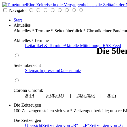
Eine Zeitreise in die Vergangenheit … die Zeittafel d
Navigator
Start
Aktuelles
Aktuelles * Termine * Seitenüberblick * Chronik einer Pandem
Aktuelles / Termine
Leitartikel & Termine
Aktuelle Mitteilungen
RSS-Feed
Die 50e
Seitenübersicht
Sitemap
Impressum
Datenschutz
Corona-Chronik
2019
|
2020
2021
|
2022
2023
|
2025
Die Zeitzeugen
100 Zeitzeugen stellen sich vor * Zeitzeugenberichte; unsere B
Die Zeitzeugen
Übersicht
Zeitzeugen von
B
–
F
Zeitzeugen von
G