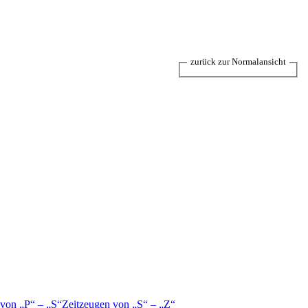
zurück zur Normalansicht
 von
P
–
S
Zeitzeugen von
S
–
Z