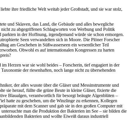
ebte ihre friedliche Welt weitab jeder Großstadt, und sie war stolz,
tete und Sklaven, das Land, die Gebäude und alles bewegliche
nicht zu abgegriffenen Schlagworten von Werbung und Politik
 parkten in der Hoffnung, irgendjemand würde sie schon entsorgen.
trophierte Seen verwandelten sich in Moore. Die Plöner Forscher
alltag am Geschehen in Süßwasserseen ein wesentlicher Teil
erworben. Obwohl es auf internationalen Kongressen zu harten
preis?
 im Herzen war sie wohl beides – Forscherin, tief engagiert in der
e Taxonomie der riesenhaften, noch lange nicht zu übersehenden
niker, der alles wusste über die Gläser und Messinstrumente und
sie herauf, füllte die grüne Beute in kleine Gläser, fixierte die
ive Blaualgen, verantwortlich für besorgt beäugte Algenblüten –
 Viel hatte zu geschehen, um die Winzlinge zu erkennen, Kollegen
präparate mit dem Scanner und gab sie in den großen Computer mit
 untersuchte man die Produktion der Bakterien im See – sie bilden die
hanbildenden Bakterien und wollte Eiweiß daraus industriell