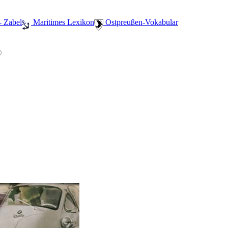
- Zabel
️ Maritimes Lexikon
️ Ostpreußen-Vokabular