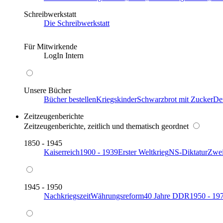
Schreibwerkstatt
Die Schreibwerkstatt
Für Mitwirkende
LogIn Intern
Unsere Bücher
Bücher bestellen
Kriegskinder
Schwarzbrot mit Zucker
De
Zeitzeugenberichte
Zeitzeugenberichte, zeitlich und thematisch geordnet
1850 - 1945
Kaiserreich
1900 - 1939
Erster Weltkrieg
NS-Diktatur
Zwei
1945 - 1950
Nachkriegszeit
Währungsreform
40 Jahre DDR
1950 - 19