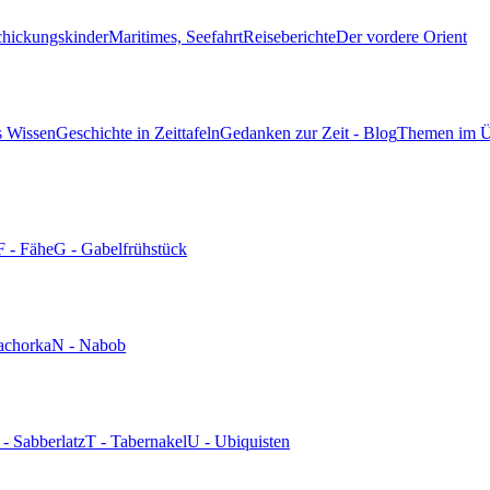
chickungskinder
Maritimes, Seefahrt
Reiseberichte
Der vordere Orient
s Wissen
Geschichte in Zeittafeln
Gedanken zur Zeit - Blog
Themen im Ü
F - Fähe
G - Gabelfrühstück
achorka
N - Nabob
 - Sabberlatz
T - Tabernakel
U - Ubiquisten