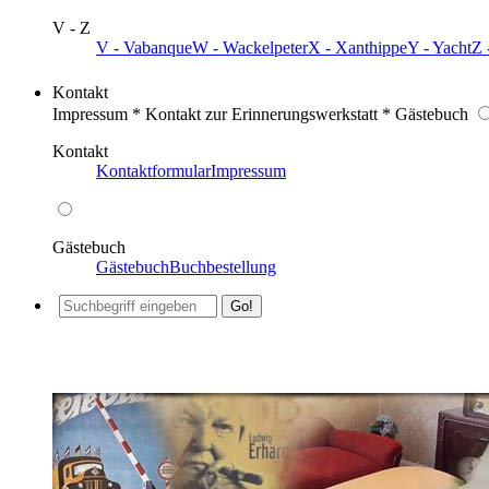
V - Z
V - Vabanque
W - Wackelpeter
X - Xanthippe
Y - Yacht
Z 
Kontakt
Impressum * Kontakt zur Erinnerungswerkstatt * Gästebuch
Kontakt
Kontaktformular
Impressum
Gästebuch
Gästebuch
Buchbestellung