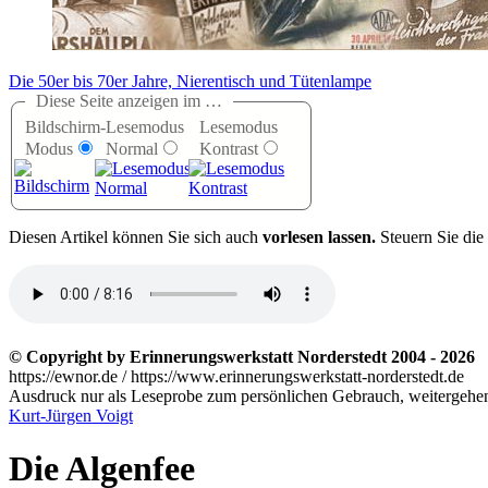
Die 50er bis 70er Jahre, Nierentisch und Tütenlampe
Diese Seite anzeigen im …
Bildschirm-
Lesemodus
Lesemodus
Modus
Normal
Kontrast
D
iesen Artikel können Sie sich auch
vorlesen lassen.
Steuern Sie die
© Copyright by Erinnerungswerkstatt Norderstedt 2004 - 2026
https://ewnor.de / https://www.erinnerungswerkstatt-norderstedt.de
Ausdruck nur als Leseprobe zum persönlichen Gebrauch, weitergehend
Kurt-Jürgen Voigt
Die Algenfee