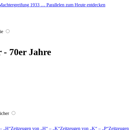
er Machtergreifung 1933 … Parallelen zum Heute entdecken
ie
r - 70er Jahre
ücher
–
H
Zeitzeugen von
H
–
K
Zeitzeugen von
K
–
P
Zeitzeugen