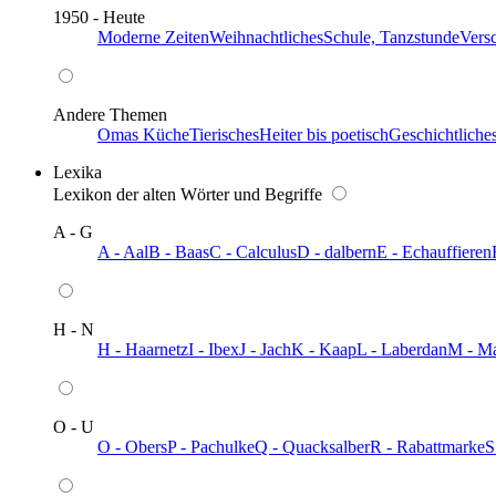
1950 - Heute
Moderne Zeiten
Weihnachtliches
Schule, Tanzstunde
Vers
Andere Themen
Omas Küche
Tierisches
Heiter bis poetisch
Geschichtliche
Lexika
Lexikon der alten Wörter und Begriffe
A - G
A - Aal
B - Baas
C - Calculus
D - dalbern
E - Echauffieren
H - N
H - Haarnetz
I - Ibex
J - Jach
K - Kaap
L - Laberdan
M - M
O - U
O - Obers
P - Pachulke
Q - Quacksalber
R - Rabattmarke
S