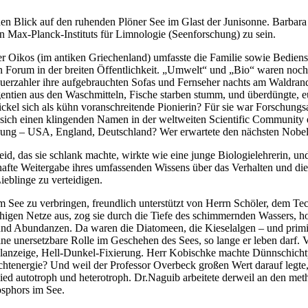
n Blick auf den ruhenden Plöner See im Glast der Junisonne. Barbara li
hen Max-Planck-Instituts für Limnologie (Seenforschung) zu sein.
r Oikos (im antiken Griechenland) umfasste die Familie sowie Bediens
n Forum in der breiten Öffentlichkeit.
Umwelt
und
Bio
waren noch 
erzahler ihre aufgebrauchten Sofas und Fernseher nachts am Waldrand
ntien aus den Waschmitteln, Fische starben stumm, und überdüngte, eu
kel sich als kühn voranschreitende Pionierin? Für sie war Forschungs
 sich einen klingenden Namen in der weltweiten Scientific Community 
ung – USA, England, Deutschland? Wer erwartete den nächsten Nobel
id, das sie schlank machte, wirkte wie eine junge Biologielehrerin, und
dhafte Weitergabe ihres umfassenden Wissens über das Verhalten und di
ieblinge zu verteidigen.
See zu verbringen, freundlich unterstützt von Herrn Schöler, dem Tech
gen Netze aus, zog sie durch die Tiefe des schimmernden Wassers, holte 
und Abundanzen. Da waren die Diatomeen, die Kieselalgen – und primit
ine unersetzbare Rolle im Geschehen des Sees, so lange er leben darf.
alanzeige, Hell-Dunkel-Fixierung. Herr Kobischke machte Dünnschicht
ichtenergie? Und weil der Professor Overbeck großen Wert darauf legte,
ied autotroph und heterotroph. Dr.Naguib arbeitete derweil an den met
osphors im See.