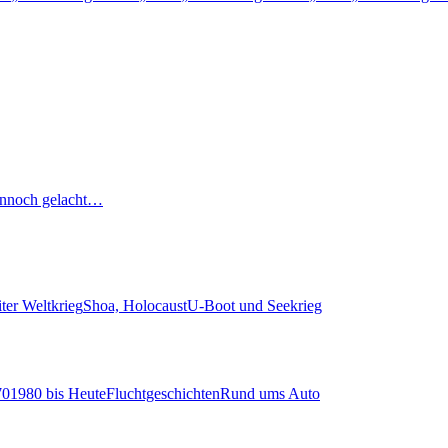
nnoch gelacht…
ter Weltkrieg
Shoa, Holocaust
U-Boot und Seekrieg
70
1980 bis Heute
Fluchtgeschichten
Rund ums Auto