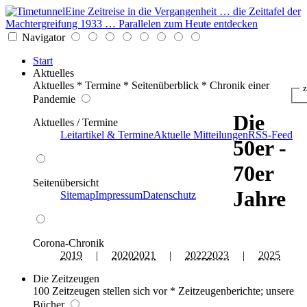
Eine Zeitreise in die Vergangenheit … die Zeittafel der
Machtergreifung 1933 … Parallelen zum Heute entdecken
Navigator
Start
Aktuelles
Aktuelles * Termine * Seitenüberblick * Chronik einer
z
Pandemie
Die
Aktuelles / Termine
Leitartikel & Termine
Aktuelle Mitteilungen
RSS-Feed
50er -
70er
Seitenübersicht
Jahre
Sitemap
Impressum
Datenschutz
Corona-Chronik
2019
|
2020
2021
|
2022
2023
|
2025
Die Zeitzeugen
100 Zeitzeugen stellen sich vor * Zeitzeugenberichte; unsere
Bücher