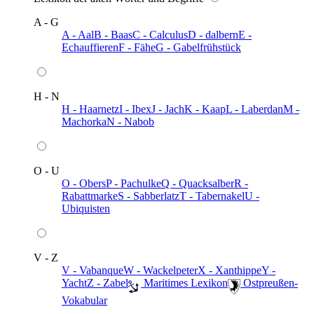
A - G
A - Aal
B - Baas
C - Calculus
D - dalbern
E -
Echauffieren
F - Fähe
G - Gabelfrühstück
H - N
H - Haarnetz
I - Ibex
J - Jach
K - Kaap
L - Laberdan
M -
Machorka
N - Nabob
O - U
O - Obers
P - Pachulke
Q - Quacksalber
R -
Rabattmarke
S - Sabberlatz
T - Tabernakel
U -
Ubiquisten
V - Z
V - Vabanque
W - Wackelpeter
X - Xanthippe
Y -
Yacht
Z - Zabel
️ Maritimes Lexikon
️ Ostpreußen-
Vokabular