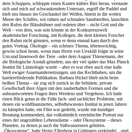
dem Schuppen, schleppte einen Kasten kühles Bier heran, verstaute
sich und mich auf schwankendem Untersatz, ergriff die Paddel und
trieb uns hinaus ins Geschaukel der Wellen, hinein in die weiten
Meere des Schilfes, wir ruhten auf schmalen Sandstreifen, lauschten
den Rufen der Blässhühner und redeten über – nicht Gott und die
Welt – von dem, was sein könnte in der Konkurrenzwelt
akademischer Forschung, mit Kollegen, die dem kleinen Forscher
den Ruhm nicht gönnten, wenn er denn einmal kam durch den
guten Vortrag. Ökologie – ein schönes Thema, lebenswichtig,
gewiss schon heute, wenn man Herrn von Uexküll folgte in seine
Um-und Innenwelt der Tiere –oder dem August Thienemann, der
die Biologische Anstalt gründete, aus der viel später das Max Planck
Institut für Limnologie wurde – aber es war eben auch eine kalte
Welt ewiger Auseinandersetzungen, um das Rechthaben, um die
karrierefördernde Publikation. Barbara Hickel blieb nicht beim
heißen Thema – sie zog sich zurück in die behütete, private
Gesellschaft ihrer Algen mit den zauberhaften Formen und die
unbeantworteten Fragen ihres Werdens und Vergehens. Ich hatte
einen Blick getan in die Fülle fach- und sachlicher Probleme, mit
denen ein wohlfinanziertes, selbstbewusstes Institut in jenen Jahren
zu kämpfen hatte, ein Film war gedreht, wurde mit kundiger
Beratung kommentiert, das volkstümlich vereinfachte Portrait nur
eines der ungezählten Lebensräume – oder Ökosysteme – dieses
Planeten, zu denen ja auch die Süßwasserseen gehören.
Ökosysteme
, hatte Heinz Ellenberg in Göttingen verkündet,
sind