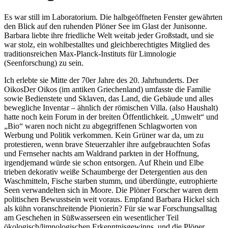
Es war still im Laboratorium. Die halbgeöffneten Fenster gewährten
den Blick auf den ruhenden Plöner See im Glast der Junisonne.
Barbara liebte ihre friedliche Welt weitab jeder Großstadt, und sie
war stolz, ein wohlbestalltes und gleichberechtigtes Mitglied des
traditionsreichen Max-Planck-Instituts für Limnologie
(Seenforschung) zu sein.
Ich erlebte sie Mitte der 70er Jahre des 20. Jahrhunderts. Der
Oikos
Der Oikos (im antiken Griechenland) umfasste die Familie
sowie Bedienstete und Sklaven, das Land, die Gebäude und alles
bewegliche Inventar – ähnlich der römischen Villa.
(also Haushalt)
hatte noch kein Forum in der breiten Öffentlichkeit.
Umwelt
und
Bio
waren noch nicht zu abgegriffenen Schlagworten von
Werbung und Politik verkommen. Kein Grüner war da, um zu
protestieren, wenn brave Steuerzahler ihre aufgebrauchten Sofas
und Fernseher nachts am Waldrand parkten in der Hoffnung,
irgendjemand würde sie schon entsorgen. Auf Rhein und Elbe
trieben dekorativ weiße Schaumberge der Detergentien aus den
Waschmitteln, Fische starben stumm, und überdüngte, eutrophierte
Seen verwandelten sich in Moore. Die Plöner Forscher waren dem
politischen Bewusstsein weit voraus. Empfand Barbara Hickel sich
als kühn voranschreitende Pionierin? Für sie war Forschungsalltag
am Geschehen in Süßwasserseen ein wesentlicher Teil
ökologisch/limnologischen Erkenntnisgewinns, und die Plöner