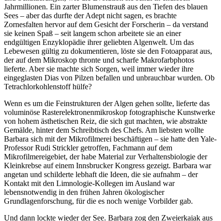
Jahrmillionen. Ein zarter Blumenstrauß aus den Tiefen des blauen
Sees – aber das durfte der Adept nicht sagen, es brachte
Zornesfalten hervor auf dem Gesicht der Forscherin – da verstand
sie keinen Spaß – seit langem schon arbeitete sie an einer
endgültigen Enzyklopädie ihrer geliebten Algenwelt. Um das
Lebewesen gültig zu dokumentieren, löste sie den Fotoapparat aus,
der auf dem Mikroskop thronte und scharfe Makrofarbphotos
lieferte. Aber sie machte sich Sorgen, weil immer wieder ihre
eingeglasten Dias von Pilzen befallen und unbrauchbar wurden. Ob
Tetrachlorkohlenstoff hülfe?
Wenn es um die Feinstrukturen der Algen gehen sollte, lieferte das
voluminöse Rasterelektronenmikroskop fotographische Kunstwerke
von hohem ästhetischen Reiz, die sich gut machten, wie abstrakte
Gemälde, hinter dem Schreibtisch des Chefs. Am liebsten wollte
Barbara sich mit der Mikrofilmerei beschäftigen – sie hatte den Yale-
Professor Rudi Strickler getroffen, Fachmann auf dem
Mikrofilmereigebiet, der habe Material zur Verhaltensbiologie der
Kleinkrebse auf einem Innsbrucker Kongress gezeigt. Barbara war
angetan und schilderte lebhaft die Ideen, die sie aufnahm – der
Kontakt mit den Limnologie-Kollegen im Ausland war
lebensnotwendig in den frühen Jahren ökologischer
Grundlagenforschung, für die es noch wenige Vorbilder gab.
Und dann lockte wieder der See. Barbara zog den Zweierkajak aus