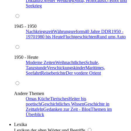
Diktatur
Zweiter Weltkrieg
Shoa, Holocaust
U-Boot und
Seekrieg
1945 - 1950
Nachkriegszeit
Währungsreform
40 Jahre DDR
1950 -
1970
1980 bis Heute
Fluchtgeschichten
Rund ums Auto
1950 - Heute
Moderne Zeiten
Weihnachtliches
Schule,
Tanzstunde
Verschickungskinder
Maritimes,
Seefahrt
Reiseberichte
Der vordere Orient
Andere Themen
Omas Küche
Tierisches
Heiter bis
poetisch
Geschichtliches Wissen
Geschichte in
Zeittafeln
Gedanken zur Zeit - Blog
Themen im
Überblick
Lexika
Lexikon der alten Wörter und Begriffe