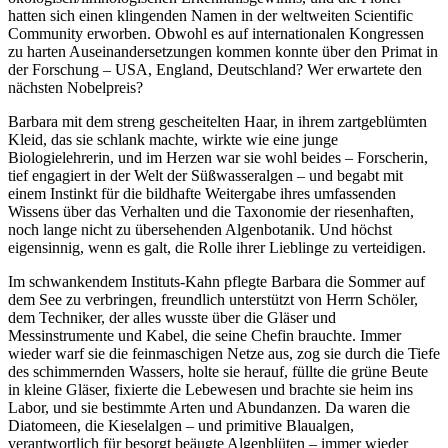
hatten sich einen klingenden Namen in der weltweiten Scientific
Community erworben. Obwohl es auf internationalen Kongressen
zu harten Auseinandersetzungen kommen konnte über den Primat in
der Forschung – USA, England, Deutschland? Wer erwartete den
nächsten Nobelpreis?
Barbara mit dem streng gescheitelten Haar, in ihrem zartgeblümten
Kleid, das sie schlank machte, wirkte wie eine junge
Biologielehrerin, und im Herzen war sie wohl beides – Forscherin,
tief engagiert in der Welt der Süßwasseralgen – und begabt mit
einem Instinkt für die bildhafte Weitergabe ihres umfassenden
Wissens über das Verhalten und die Taxonomie der riesenhaften,
noch lange nicht zu übersehenden Algenbotanik. Und höchst
eigensinnig, wenn es galt, die Rolle ihrer Lieblinge zu verteidigen.
Im schwankendem Instituts-Kahn pflegte Barbara die Sommer auf
dem See zu verbringen, freundlich unterstützt von Herrn Schöler,
dem Techniker, der alles wusste über die Gläser und
Messinstrumente und Kabel, die seine Chefin brauchte. Immer
wieder warf sie die feinmaschigen Netze aus, zog sie durch die Tiefe
des schimmernden Wassers, holte sie herauf, füllte die grüne Beute
in kleine Gläser, fixierte die Lebewesen und brachte sie heim ins
Labor, und sie bestimmte Arten und Abundanzen. Da waren die
Diatomeen, die Kieselalgen – und primitive Blaualgen,
verantwortlich für besorgt beäugte Algenblüten – immer wieder