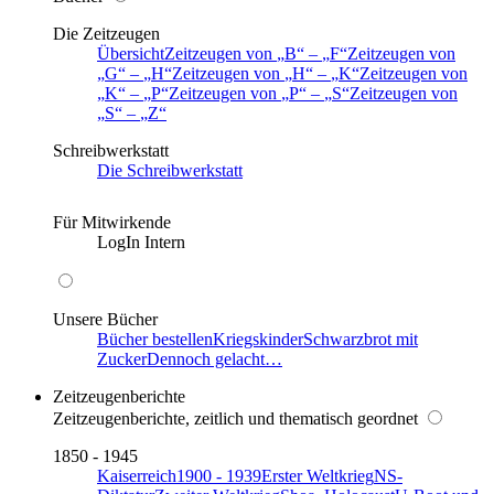
Die Zeitzeugen
Übersicht
Zeitzeugen von
B
–
F
Zeitzeugen von
G
–
H
Zeitzeugen von
H
–
K
Zeitzeugen von
K
–
P
Zeitzeugen von
P
–
S
Zeitzeugen von
S
–
Z
Schreibwerkstatt
Die Schreibwerkstatt
Für Mitwirkende
LogIn Intern
Unsere Bücher
Bücher bestellen
Kriegskinder
Schwarzbrot mit
Zucker
Dennoch gelacht…
Zeitzeugenberichte
Zeitzeugenberichte, zeitlich und thematisch geordnet
1850 - 1945
Kaiserreich
1900 - 1939
Erster Weltkrieg
NS-