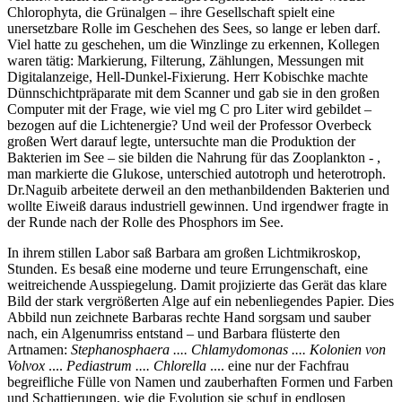
Chlorophyta, die Grünalgen – ihre Gesellschaft spielt eine
unersetzbare Rolle im Geschehen des Sees, so lange er leben darf.
Viel hatte zu geschehen, um die Winzlinge zu erkennen, Kollegen
waren tätig: Markierung, Filterung, Zählungen, Messungen mit
Digitalanzeige, Hell-Dunkel-Fixierung. Herr Kobischke machte
Dünnschichtpräparate mit dem Scanner und gab sie in den großen
Computer mit der Frage, wie viel mg C pro Liter wird gebildet –
bezogen auf die Lichtenergie? Und weil der Professor Overbeck
großen Wert darauf legte, untersuchte man die Produktion der
Bakterien im See – sie bilden die Nahrung für das Zooplankton - ,
man markierte die Glukose, unterschied autotroph und heterotroph.
Dr.Naguib arbeitete derweil an den methanbildenden Bakterien und
wollte Eiweiß daraus industriell gewinnen. Und irgendwer fragte in
der Runde nach der Rolle des Phosphors im See.
In ihrem stillen Labor saß Barbara am großen Lichtmikroskop,
Stunden. Es besaß eine moderne und teure Errungenschaft, eine
weitreichende Ausspiegelung. Damit projizierte das Gerät das klare
Bild der stark vergrößerten Alge auf ein nebenliegendes Papier. Dies
Abbild nun zeichnete Barbaras rechte Hand sorgsam und sauber
nach, ein Algenumriss entstand – und Barbara flüsterte den
Artnamen:
Stephanosphaera .... Chlamydomonas .... Kolonien von
Volvox
....
Pediastrum .... Chlorella
.... eine nur der Fachfrau
begreifliche Fülle von Namen und zauberhaften Formen und Farben
und Schattierungen, wie die Evolution sie schuf in endlosen