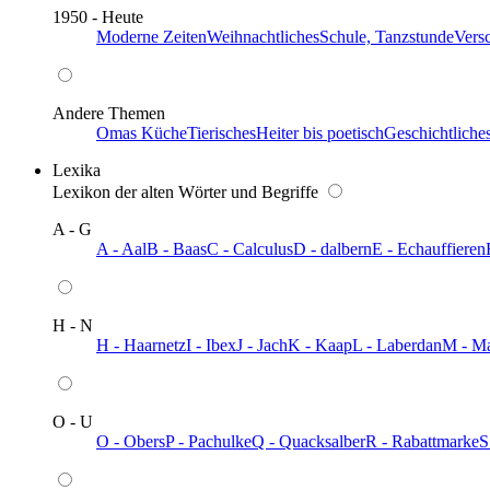
1950 - Heute
Moderne Zeiten
Weihnachtliches
Schule, Tanzstunde
Vers
Andere Themen
Omas Küche
Tierisches
Heiter bis poetisch
Geschichtliche
Lexika
Lexikon der alten Wörter und Begriffe
A - G
A - Aal
B - Baas
C - Calculus
D - dalbern
E - Echauffieren
H - N
H - Haarnetz
I - Ibex
J - Jach
K - Kaap
L - Laberdan
M - M
O - U
O - Obers
P - Pachulke
Q - Quacksalber
R - Rabattmarke
S