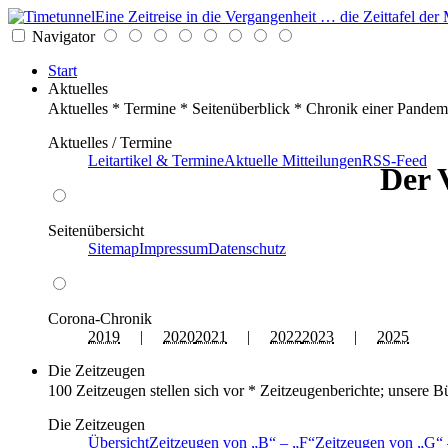
Eine Zeitreise in die Vergangenheit … die Zeittafel d
Navigator
Start
Aktuelles
Aktuelles * Termine * Seitenüberblick * Chronik einer Pandem
Aktuelles / Termine
Leitartikel & Termine
Aktuelle Mitteilungen
RSS-Feed
Der 
Seitenübersicht
Sitemap
Impressum
Datenschutz
Corona-Chronik
2019
|
2020
2021
|
2022
2023
|
2025
Die Zeitzeugen
100 Zeitzeugen stellen sich vor * Zeitzeugenberichte; unsere B
Die Zeitzeugen
Übersicht
Zeitzeugen von
B
–
F
Zeitzeugen von
G