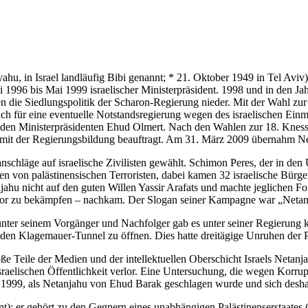
i 1996 bis Mai 1999 israelischer Ministerpräsident. 1998 und in den J
en die Siedlungspolitik der Scharon-Regierung nieder. Mit der Wahl zur
räch für eine eventuelle Notstandsregierung wegen des israelischen E
enden Ministerpräsidenten Ehud Olmert. Nach den Wahlen zur 18. Kness
 mit der Regierungsbildung beauftragt. Am 31. März 2009 übernahm Net
schläge auf israelische Zivilisten gewählt. Schimon Peres, der in den 
 von palästinensischen Terroristen, dabei kamen 32 israelische Bürge
njahu nicht auf den guten Willen Yassir Arafats und machte jeglichen Fo
error zu bekämpfen – nachkam. Der Slogan seiner Kampagne war
Netan
unter seinem Vorgänger und Nachfolger gab es unter seiner Regierung 
den Klagemauer-Tunnel zu öffnen. Dies hatte dreitägige Unruhen der Pa
oße Teile der Medien und der intellektuellen Oberschicht Israels Netanj
sraelischen Öffentlichkeit verlor. Eine Untersuchung, die wegen Korrupt
n 1999, als Netanjahu von Ehud Barak geschlagen wurde und sich deshal
t); er gehört zu den Gegnern eines unabhängigen Palästinenserstaates (e