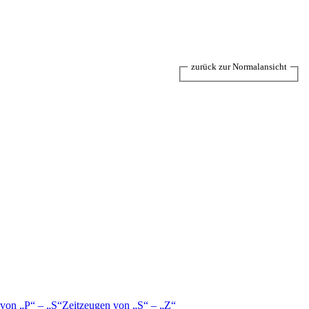
zurück zur Normalansicht
 von
P
–
S
Zeitzeugen von
S
–
Z