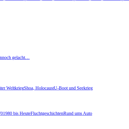
nnoch gelacht…
ter Weltkrieg
Shoa, Holocaust
U-Boot und Seekrieg
70
1980 bis Heute
Fluchtgeschichten
Rund ums Auto