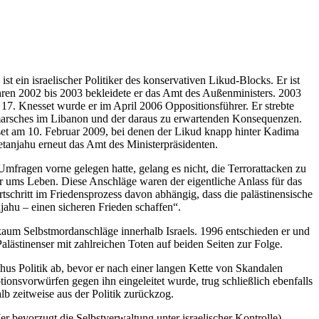
ahren 2002 bis 2003 bekleidete er das Amt des Außenministers. 2003
 17. Knesset wurde er im April 2006 Oppositionsführer. Er strebte
inmarsches im Libanon und der daraus zu erwartenden Konsequenzen.
et am 10. Februar 2009, bei denen der Likud knapp hinter Kadima
anjahu erneut das Amt des Ministerpräsidenten.
Umfragen vorne gelegen hatte, gelang es nicht, die Terrorattacken zu
r ums Leben. Diese Anschläge waren der eigentliche Anlass für das
rtschritt im Friedensprozess davon abhängig, dass die palästinensische
jahu – einen sicheren Frieden schaffen
.
kaum Selbstmordanschläge innerhalb Israels. 1996 entschieden er und
lästinenser mit zahlreichen Toten auf beiden Seiten zur Folge.
ahus Politik ab, bevor er nach einer langen Kette von Skandalen
ionsvorwürfen gegen ihn eingeleitet wurde, trug schließlich ebenfalls
b zeitweise aus der Politik zurückzog.
r bevorzugt die Selbstverwaltung unter israelischer Kontrolle),