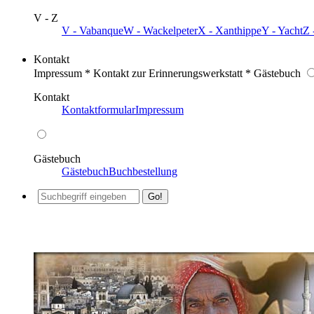
V - Z
V - Vabanque
W - Wackelpeter
X - Xanthippe
Y - Yacht
Z 
Kontakt
Impressum * Kontakt zur Erinnerungswerkstatt * Gästebuch
Kontakt
Kontaktformular
Impressum
Gästebuch
Gästebuch
Buchbestellung