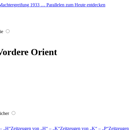
er Machtergreifung 1933 … Parallelen zum Heute entdecken
ie
Vordere Orient
ücher
–
H
Zeitzeugen von
H
–
K
Zeitzeugen von
K
–
P
Zeitzeugen