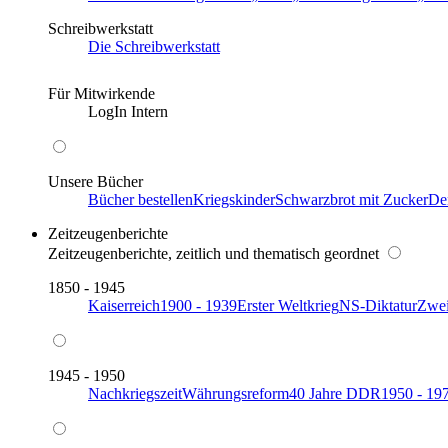
Schreibwerkstatt
Die Schreibwerkstatt
Für Mitwirkende
LogIn Intern
Unsere Bücher
Bücher bestellen
Kriegskinder
Schwarzbrot mit Zucker
De
Zeitzeugenberichte
Zeitzeugenberichte, zeitlich und thematisch geordnet
1850 - 1945
Kaiserreich
1900 - 1939
Erster Weltkrieg
NS-Diktatur
Zwei
1945 - 1950
Nachkriegszeit
Währungsreform
40 Jahre DDR
1950 - 19