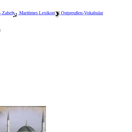
- Zabel
️ Maritimes Lexikon
️ Ostpreußen-Vokabular