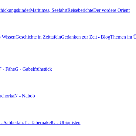
chickungskinder
Maritimes, Seefahrt
Reiseberichte
Der vordere Orient
s Wissen
Geschichte in Zeittafeln
Gedanken zur Zeit - Blog
Themen im Ü
F - Fähe
G - Gabelfrühstück
achorka
N - Nabob
 - Sabberlatz
T - Tabernakel
U - Ubiquisten