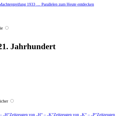
er Machtergreifung 1933 … Parallelen zum Heute entdecken
ie
 21. Jahrhundert
ücher
–
H
Zeitzeugen von
H
–
K
Zeitzeugen von
K
–
P
Zeitzeugen