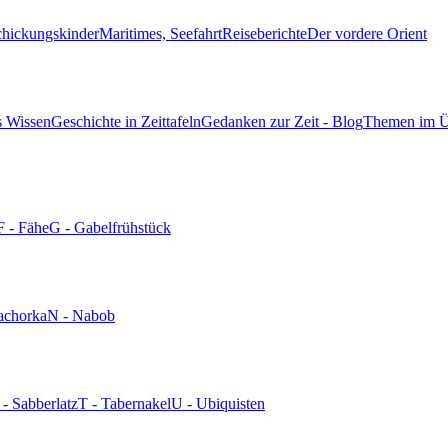
chickungskinder
Maritimes, Seefahrt
Reiseberichte
Der vordere Orient
s Wissen
Geschichte in Zeittafeln
Gedanken zur Zeit - Blog
Themen im Ü
F - Fähe
G - Gabelfrühstück
achorka
N - Nabob
 - Sabberlatz
T - Tabernakel
U - Ubiquisten