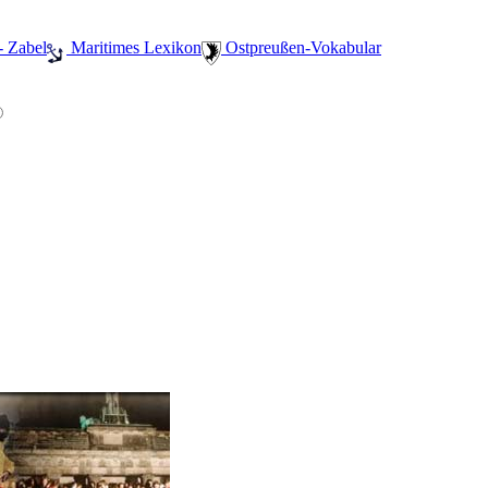
- Zabel
️ Maritimes Lexikon
️ Ostpreußen-Vokabular