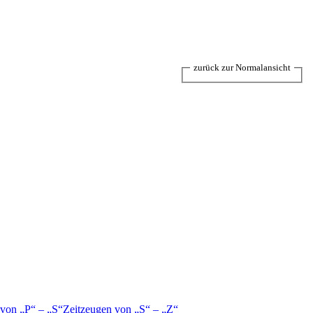
zurück zur Normalansicht
 von
P
–
S
Zeitzeugen von
S
–
Z