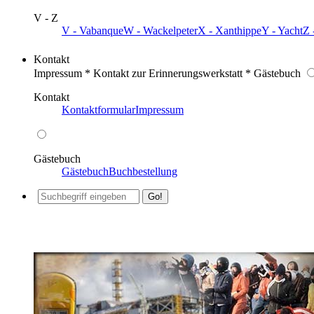
V - Z
V - Vabanque
W - Wackelpeter
X - Xanthippe
Y - Yacht
Z 
Kontakt
Impressum * Kontakt zur Erinnerungswerkstatt * Gästebuch
Kontakt
Kontaktformular
Impressum
Gästebuch
Gästebuch
Buchbestellung