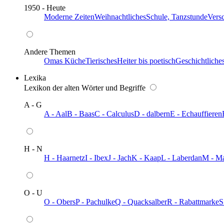
1950 - Heute
Moderne Zeiten
Weihnachtliches
Schule, Tanzstunde
Vers
Andere Themen
Omas Küche
Tierisches
Heiter bis poetisch
Geschichtliche
Lexika
Lexikon der alten Wörter und Begriffe
A - G
A - Aal
B - Baas
C - Calculus
D - dalbern
E - Echauffieren
H - N
H - Haarnetz
I - Ibex
J - Jach
K - Kaap
L - Laberdan
M - M
O - U
O - Obers
P - Pachulke
Q - Quacksalber
R - Rabattmarke
S