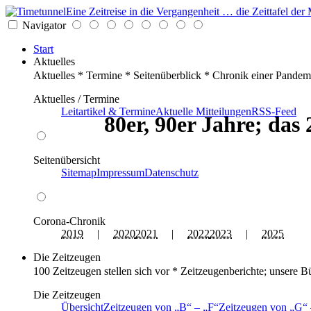
Eine Zeitreise in die Vergangenheit … die Zeittafel d
Navigator
Start
Aktuelles
Aktuelles * Termine * Seitenüberblick * Chronik einer Pandem
Aktuelles / Termine
Leitartikel & Termine
Aktuelle Mitteilungen
RSS-Feed
80er, 90er Jahre; das
Seitenübersicht
Sitemap
Impressum
Datenschutz
Corona-Chronik
2019
|
2020
2021
|
2022
2023
|
2025
Die Zeitzeugen
100 Zeitzeugen stellen sich vor * Zeitzeugenberichte; unsere B
Die Zeitzeugen
Übersicht
Zeitzeugen von
B
–
F
Zeitzeugen von
G