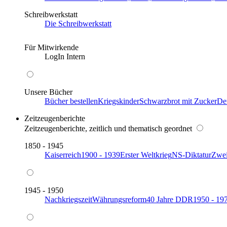
Schreibwerkstatt
Die Schreibwerkstatt
Für Mitwirkende
LogIn Intern
Unsere Bücher
Bücher bestellen
Kriegskinder
Schwarzbrot mit Zucker
De
Zeitzeugenberichte
Zeitzeugenberichte, zeitlich und thematisch geordnet
1850 - 1945
Kaiserreich
1900 - 1939
Erster Weltkrieg
NS-Diktatur
Zwei
1945 - 1950
Nachkriegszeit
Währungsreform
40 Jahre DDR
1950 - 19