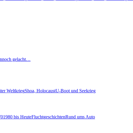
nnoch gelacht…
ter Weltkrieg
Shoa, Holocaust
U-Boot und Seekrieg
70
1980 bis Heute
Fluchtgeschichten
Rund ums Auto