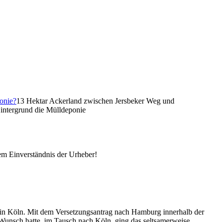
13 Hektar Ackerland zwischen Jersbeker Weg und
intergrund die Mülldeponie
em Einverständnis der Urheber!
in Köln. Mit dem Versetzungsantrag nach Hamburg innerhalb der
Wunsch hatte, im Tausch nach Köln, ging das seltsamerweise