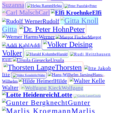
Suzanna
Helga
Peter
Carl
Elfi
Rudolf
Gitta
Peter
Werner
Margot
Addi
Volker
Harald
Ursula
Rudi
Thorsten
Itte
Hans-
Walter
Hilde
Wilhelm
Walter
Wolfgang
Lotte
Gisela
Gunter
Marlis