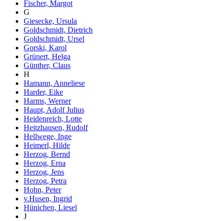
Fischer, Margot
G
Giesecke, Ursula
Goldschmidt, Dietrich
Goldschmidt, Ursel
Gorski, Karol
Grünert, Helga
Günther, Claus
H
Hamann, Anneliese
Harder, Eike
Harms, Werner
Haupt, Adolf Julius
Heidenreich, Lotte
Heitzhausen, Rudolf
Hellwege, Inge
Heimerl, Hilde
Herzog, Bernd
Herzog, Erna
Herzog, Jens
Herzog, Petra
Hohn, Peter
v.Husen, Ingrid
Hünichen, Liesel
J