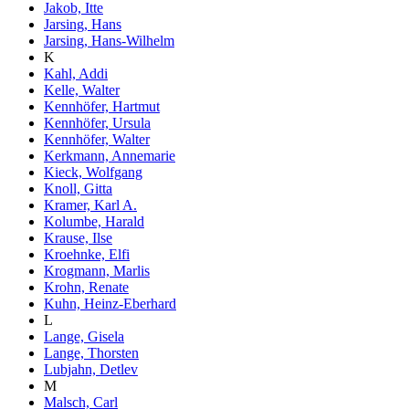
Jakob, Itte
Jarsing, Hans
Jarsing, Hans-Wilhelm
K
Kahl, Addi
Kelle, Walter
Kennhöfer, Hartmut
Kennhöfer, Ursula
Kennhöfer, Walter
Kerkmann, Annemarie
Kieck, Wolfgang
Knoll, Gitta
Kramer, Karl A.
Kolumbe, Harald
Krause, Ilse
Kroehnke, Elfi
Krogmann, Marlis
Krohn, Renate
Kuhn, Heinz-Eberhard
L
Lange, Gisela
Lange, Thorsten
Lubjahn, Detlev
M
Malsch, Carl