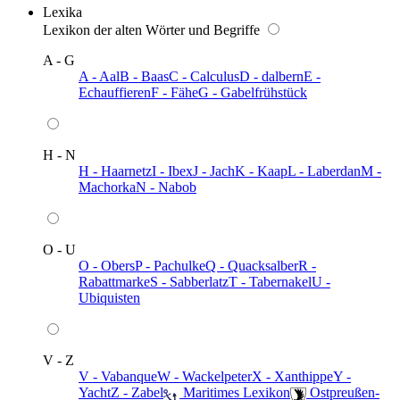
Lexika
Lexikon der alten Wörter und Begriffe
A - G
A - Aal
B - Baas
C - Calculus
D - dalbern
E -
Echauffieren
F - Fähe
G - Gabelfrühstück
H - N
H - Haarnetz
I - Ibex
J - Jach
K - Kaap
L - Laberdan
M -
Machorka
N - Nabob
O - U
O - Obers
P - Pachulke
Q - Quacksalber
R -
Rabattmarke
S - Sabberlatz
T - Tabernakel
U -
Ubiquisten
V - Z
V - Vabanque
W - Wackelpeter
X - Xanthippe
Y -
Yacht
Z - Zabel
️ Maritimes Lexikon
️ Ostpreußen-