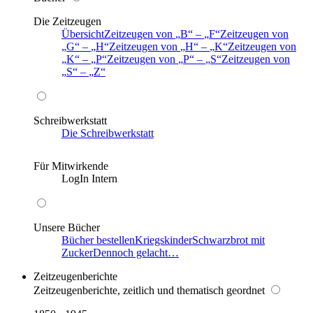
Die Zeitzeugen
Übersicht
Zeitzeugen von
B
–
F
Zeitzeugen von
G
–
H
Zeitzeugen von
H
–
K
Zeitzeugen von
K
–
P
Zeitzeugen von
P
–
S
Zeitzeugen von
S
–
Z
Schreibwerkstatt
Die Schreibwerkstatt
Für Mitwirkende
LogIn Intern
Unsere Bücher
Bücher bestellen
Kriegskinder
Schwarzbrot mit
Zucker
Dennoch gelacht…
Zeitzeugenberichte
Zeitzeugenberichte, zeitlich und thematisch geordnet