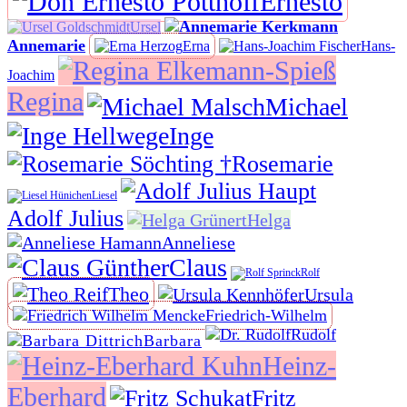
Ernesto
Ursel
Annemarie
Erna
Hans-
Joachim
Regina
Michael
Inge
Rosemarie
Liesel
Adolf Julius
Helga
Anneliese
Claus
Rolf
Theo
Ursula
Friedrich-Wilhelm
Rudolf
Barbara
Heinz-
Eberhard
Fritz