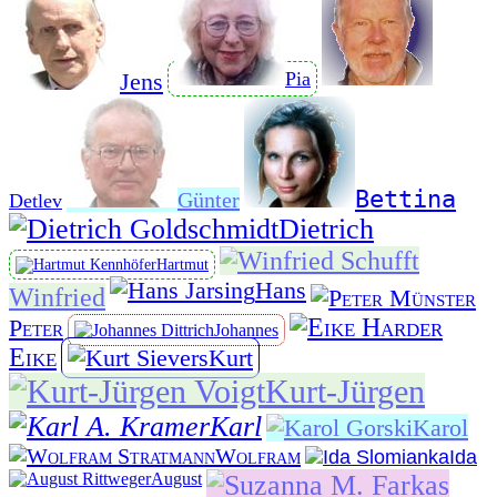
Pia
Jens
Bettina
Günter
Detlev
Dietrich
Hartmut
Hans
Winfried
Peter
Johannes
Eike
Kurt
Kurt-Jürgen
Karl
Karol
Wolfram
Ida
August