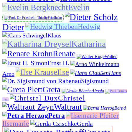
Evelin
Friedhelm
Dieter
Hedwig
Klaus
Katharina
Renate
Walter
Ernst H.
Ilse
Hans
Arno
Sigismund
Greta
Ursula
Christel
Paul
Waltraut
Bernd
Petra
Ilsemarie
Gerda