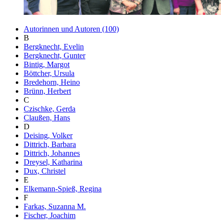
Autorinnen und Autoren (100)
B
Bergknecht, Evelin
Bergknecht, Gunter
Bintig, Margot
Böttcher, Ursula
Bredehorn, Heino
Brünn, Herbert
C
Czischke, Gerda
Claußen, Hans
D
Deising, Volker
Dittrich, Barbara
Dittrich, Johannes
Dreysel, Katharina
Dux, Christel
E
Elkemann-Spieß, Regina
F
Farkas, Suzanna M.
Fischer, Joachim