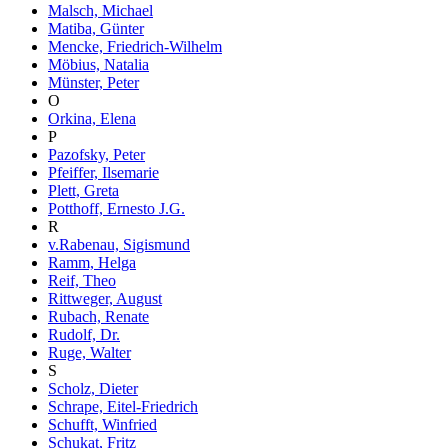
Malsch, Michael
Matiba, Günter
Mencke, Friedrich-Wilhelm
Möbius, Natalia
Münster, Peter
O
Orkina, Elena
P
Pazofsky, Peter
Pfeiffer, Ilsemarie
Plett, Greta
Potthoff, Ernesto J.G.
R
v.Rabenau, Sigismund
Ramm, Helga
Reif, Theo
Rittweger, August
Rubach, Renate
Rudolf, Dr.
Ruge, Walter
S
Scholz, Dieter
Schrape, Eitel-Friedrich
Schufft, Winfried
Schukat, Fritz