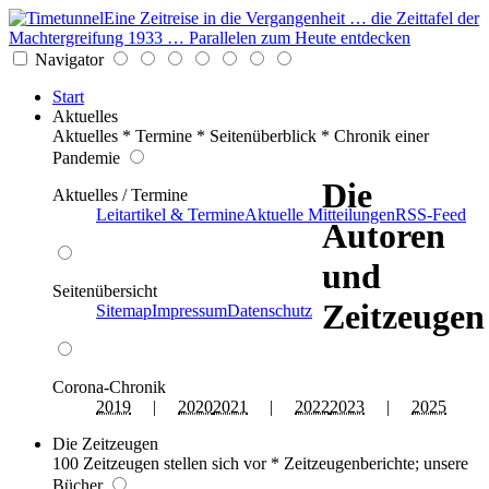
Eine Zeitreise in die Vergangenheit … die Zeittafel der
Machtergreifung 1933 … Parallelen zum Heute entdecken
Navigator
Start
Aktuelles
Aktuelles * Termine * Seitenüberblick * Chronik einer
Pandemie
Die
Aktuelles / Termine
Leitartikel & Termine
Aktuelle Mitteilungen
RSS-Feed
Autoren
und
Seitenübersicht
Zeitzeugen
Sitemap
Impressum
Datenschutz
Corona-Chronik
2019
|
2020
2021
|
2022
2023
|
2025
Die Zeitzeugen
100 Zeitzeugen stellen sich vor * Zeitzeugenberichte; unsere
Bücher