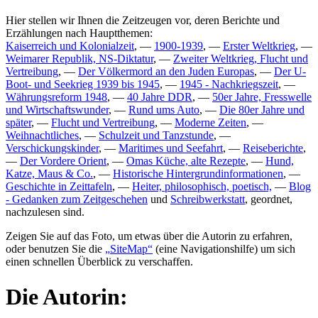
Hier stellen wir Ihnen die Zeitzeugen vor, deren Berichte und
Erzählungen nach Hauptthemen:
Kaiserreich und Kolonialzeit
, —
1900-1939
, —
Erster Weltkrieg
, —
Weimarer Republik, NS-Diktatur
, —
Zweiter Weltkrieg, Flucht und
Vertreibung
, —
Der Völkermord an den Juden Europas
, —
Der U-
Boot- und Seekrieg 1939 bis 1945
, —
1945 - Nachkriegszeit
, —
Währungsreform 1948
, —
40 Jahre DDR
, —
50er Jahre, Fresswelle
und Wirtschaftswunder
, —
Rund ums Auto
, —
Die 80er Jahre und
später
, —
Flucht und Vertreibung
, —
Moderne Zeiten
, —
Weihnachtliches
, —
Schulzeit und Tanzstunde
, —
Verschickungskinder
, —
Maritimes und Seefahrt
, —
Reiseberichte
,
—
Der Vordere Orient
, —
Omas Küche, alte Rezepte
, —
Hund,
Katze, Maus & Co.
, —
Historische Hintergrundinformationen
, —
Geschichte in Zeittafeln
, —
Heiter, philosophisch, poetisch,
—
Blog
- Gedanken zum Zeitgeschehen
und
Schreibwerkstatt
, geordnet,
nachzulesen sind.
Zeigen Sie auf das Foto, um etwas über die Autorin zu erfahren,
oder benutzen Sie die
SiteMap
(eine Navigationshilfe) um sich
einen schnellen Überblick zu verschaffen.
Die Autorin: