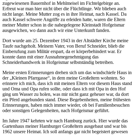
zugewiesenen Bauernhof in Mehlmeisel im Fichtelgebirge an.
Erfreut war man hier nicht über die Flüchtlinge. Wir blieben auch
nicht lange. Meine Mutter zog es in ihre Heimat, nach Kassel. Da
auch Kassel schwere Angriffe zu erleiden hatte, waren die Eltern
meiner Mutter schon in die nahegelegene Kleinstadt Hofgeismar
ausgewichen, wo dann auch wir eine Unterkunft fanden.
Dort wurde am 25. Dezember 1943 in der Altstädter Kirche meine
Taufe nachgeholt. Meinem Vater, von Beruf Schneider, blieb die
Einberufung zum Militär erspart, da er körperbehindert war. Er
konnte dann mit einer Ausnahmegenehmigung das
Schneiderhandwerk in Hofgeismar selbstständig betreiben.
Meine ersten Erinnerungen drehen sich um das windschiefe Haus in
der „Kleinen Pfarrgasse“, in dem meine Großeltern wohnten. So
erinnere ich mich, dass ich mit meinen Eltern vor diesem Haus stand
und Oma und Opa rufen sollte, oder dass ich mit Opa in den Hof
ging um Wasser zu holen, was mir nicht ganz geheuer war, da dort
ein Pferd angebunden stand. Diese Begebenheiten, meine frühesten
Erinnerungen, haben mich immer wieder, ob bei Familienbesuchen
oder sonstigen Gelegenheiten, nach Hofgeismar geführt.
Im Jahre 1947 kehrten wir nach Hamburg zurück. Hier wurde das
Gartenhaus meiner Hamburger Großeltern ausgebaut und war bis
1962 unsere Heimat. Ich soll anfangs gar nicht begeistert gewesen