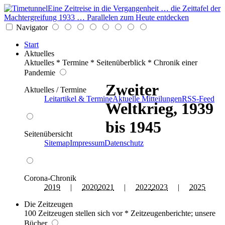
Eine Zeitreise in die Vergangenheit … die Zeittafel der
Machtergreifung 1933 … Parallelen zum Heute entdecken
Navigator
Start
Aktuelles
Aktuelles * Termine * Seitenüberblick * Chronik einer
Pandemie
Zweiter
Aktuelles / Termine
Leitartikel & Termine
Aktuelle Mitteilungen
RSS-Feed
Weltkrieg, 1939
bis 1945
Seitenübersicht
Sitemap
Impressum
Datenschutz
Corona-Chronik
2019
|
2020
2021
|
2022
2023
|
2025
Die Zeitzeugen
100 Zeitzeugen stellen sich vor * Zeitzeugenberichte; unsere
Bücher