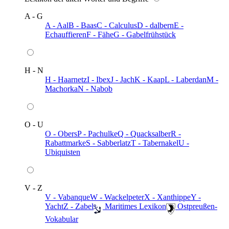
A - G
A - Aal
B - Baas
C - Calculus
D - dalbern
E -
Echauffieren
F - Fähe
G - Gabelfrühstück
H - N
H - Haarnetz
I - Ibex
J - Jach
K - Kaap
L - Laberdan
M -
Machorka
N - Nabob
O - U
O - Obers
P - Pachulke
Q - Quacksalber
R -
Rabattmarke
S - Sabberlatz
T - Tabernakel
U -
Ubiquisten
V - Z
V - Vabanque
W - Wackelpeter
X - Xanthippe
Y -
Yacht
Z - Zabel
️ Maritimes Lexikon
️ Ostpreußen-
Vokabular