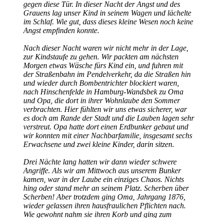
gegen diese Tür. In dieser Nacht der Angst und des
Grauens lag unser Kind in seinem Wagen und lächelte
im Schlaf. Wie gut, dass dieses kleine Wesen noch keine
Angst empfinden konnte.
Nach dieser Nacht waren wir nicht mehr in der Lage,
zur Kindstaufe zu gehen. Wir packten am nächsten
Morgen etwas Wäsche fürs Kind ein, und fuhren mit
der Straßenbahn im Pendelverkehr, da die Straßen hin
und wieder durch Bombentrichter blockiert waren,
nach Hinschenfelde in Hamburg-Wandsbek zu Oma
und Opa, die dort in ihrer Wohnlaube den Sommer
verbrachten. Hier fühlten wir uns etwas sicherer, war
es doch am Rande der Stadt und die Lauben lagen sehr
verstreut. Opa hatte dort einen Erdbunker gebaut und
wir konnten mit einer Nachbarfamilie, insgesamt sechs
Erwachsene und zwei kleine Kinder, darin sitzen.
Drei Nächte lang hatten wir dann wieder schwere
Angriffe. Als wir am Mittwoch aus unserem Bunker
kamen, war in der Laube ein einziges Chaos. Nichts
hing oder stand mehr an seinem Platz. Scherben über
Scherben! Aber trotzdem ging Oma, Jahrgang 1876,
wieder gelassen ihren hausfraulichen Pflichten nach.
Wie gewohnt nahm sie ihren Korb und ging zum