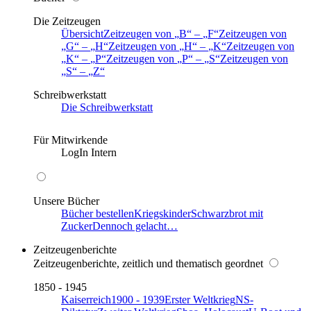
Die Zeitzeugen
Übersicht
Zeitzeugen von
B
–
F
Zeitzeugen von
G
–
H
Zeitzeugen von
H
–
K
Zeitzeugen von
K
–
P
Zeitzeugen von
P
–
S
Zeitzeugen von
S
–
Z
Schreibwerkstatt
Die Schreibwerkstatt
Für Mitwirkende
LogIn Intern
Unsere Bücher
Bücher bestellen
Kriegskinder
Schwarzbrot mit
Zucker
Dennoch gelacht…
Zeitzeugenberichte
Zeitzeugenberichte, zeitlich und thematisch geordnet
1850 - 1945
Kaiserreich
1900 - 1939
Erster Weltkrieg
NS-