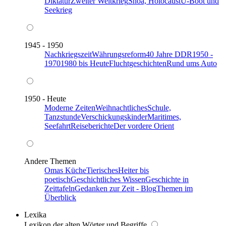
Diktatur
Zweiter Weltkrieg
Shoa, Holocaust
U-Boot und
Seekrieg
1945 - 1950
Nachkriegszeit
Währungsreform
40 Jahre DDR
1950 -
1970
1980 bis Heute
Fluchtgeschichten
Rund ums Auto
1950 - Heute
Moderne Zeiten
Weihnachtliches
Schule,
Tanzstunde
Verschickungskinder
Maritimes,
Seefahrt
Reiseberichte
Der vordere Orient
Andere Themen
Omas Küche
Tierisches
Heiter bis
poetisch
Geschichtliches Wissen
Geschichte in
Zeittafeln
Gedanken zur Zeit - Blog
Themen im
Überblick
Lexika
Lexikon der alten Wörter und Begriffe