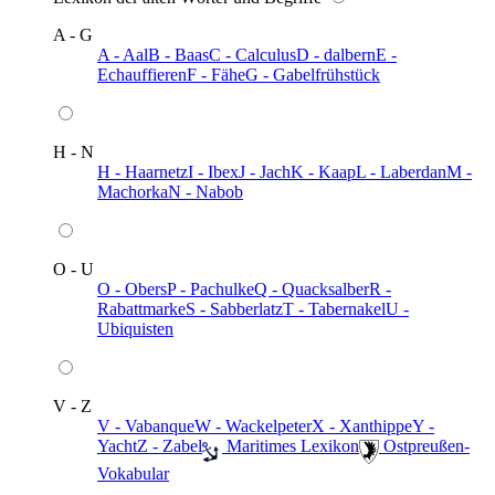
A - G
A - Aal
B - Baas
C - Calculus
D - dalbern
E -
Echauffieren
F - Fähe
G - Gabelfrühstück
H - N
H - Haarnetz
I - Ibex
J - Jach
K - Kaap
L - Laberdan
M -
Machorka
N - Nabob
O - U
O - Obers
P - Pachulke
Q - Quacksalber
R -
Rabattmarke
S - Sabberlatz
T - Tabernakel
U -
Ubiquisten
V - Z
V - Vabanque
W - Wackelpeter
X - Xanthippe
Y -
Yacht
Z - Zabel
️ Maritimes Lexikon
️ Ostpreußen-
Vokabular