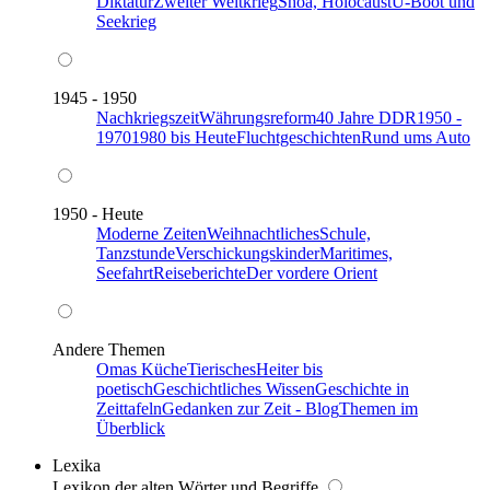
Diktatur
Zweiter Weltkrieg
Shoa, Holocaust
U-Boot und
Seekrieg
1945 - 1950
Nachkriegszeit
Währungsreform
40 Jahre DDR
1950 -
1970
1980 bis Heute
Fluchtgeschichten
Rund ums Auto
1950 - Heute
Moderne Zeiten
Weihnachtliches
Schule,
Tanzstunde
Verschickungskinder
Maritimes,
Seefahrt
Reiseberichte
Der vordere Orient
Andere Themen
Omas Küche
Tierisches
Heiter bis
poetisch
Geschichtliches Wissen
Geschichte in
Zeittafeln
Gedanken zur Zeit - Blog
Themen im
Überblick
Lexika
Lexikon der alten Wörter und Begriffe