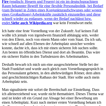
Fire
(englisch: Heuern und Feuern) ist ein im deutschsprachigen
Raum bekannter Begriff für eine flexible Personalpolitik, bei Bedarf
(zum Beispiel in Zeiten eines Konjunkturaufschwungs oder wegen
eines Großauftrags) Arbeitskräfte zusätzlich einzustellen und diese
schnell wieder zu entlassen, wenn der Bedarf nachlässt bzw.
endet.
Siehe auch Wikipedia.org
war kein Fremdwort mehr.
Ich hatte eine feste Vorstellung von der Zukunft: Auf keinen Fall
wollte ich jemals von irgendwem finanziell abhängig sein, weder
von den Eltern, noch von einem Mann oder vom Staat. Da ich sah,
wie schnell auf allen Ebenen der Arbeitsplatz unsicher werden
konnte, dachte ich, dass ich mir einen sicheren Job suchen sollte.
Am besten im öffentlichen Dienst und dort als Beamtin. Das wäre
ein sicherer Hafen in den Turbulenzen des Arbeitsmarktes.
Deshalb bewarb ich mich um eine ausgeschriebene Stelle bei der
Stadt Frankfurt und wurde auch gleich zum Vorstellungsgespräch in
das Personalamt gebeten, in den altehrwürdigen Römer, dem alten
und geschichtsträchtigen Rathaus der Stadt. Hier sollte auch mein
Arbeitsplatz sein.
Man signalisierte mir sofort die Bereitschaft zur Einstellung. Dass
ich alleinerziehend war, wurde nicht thematisiert. Dieses Thema war
und ist leider oft ein Grund zur Absage bei einer Bewerbung um
einen Arbeitsplatz. Kurz nach meiner ersten Vorstellung bekam ich