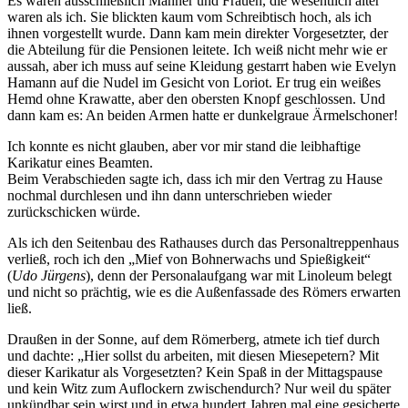
Es waren ausschließlich Männer und Frauen, die wesentlich älter
waren als ich. Sie blickten kaum vom Schreibtisch hoch, als ich
ihnen vorgestellt wurde. Dann kam mein direkter Vorgesetzter, der
die Abteilung für die Pensionen leitete. Ich weiß nicht mehr wie er
aussah, aber ich muss auf seine Kleidung gestarrt haben wie Evelyn
Hamann auf die Nudel im Gesicht von Loriot. Er trug ein weißes
Hemd ohne Krawatte, aber den obersten Knopf geschlossen. Und
dann kam es: An beiden Armen hatte er dunkelgraue Ärmelschoner!
Ich konnte es nicht glauben, aber vor mir stand die leibhaftige
Karikatur eines Beamten.
Beim Verabschieden
sagte ich, dass ich mir den Vertrag zu Hause
nochmal durchlesen und ihn dann unterschrieben wieder
zurückschicken würde.
Als ich den Seitenbau des Rathauses durch das Personaltreppenhaus
verließ, roch ich den
Mief von Bohnerwachs und Spießigkeit
(
Udo Jürgens
), denn der Personalaufgang war mit Linoleum belegt
und nicht so prächtig, wie es die Außenfassade des Römers erwarten
ließ.
Draußen in der Sonne, auf dem Römerberg, atmete ich tief durch
und dachte:
Hier sollst du arbeiten, mit diesen Miesepetern? Mit
dieser Karikatur als Vorgesetzten? Kein Spaß in der Mittagspause
und kein Witz zum Auflockern zwischendurch? Nur weil du später
unkündbar sein wirst und in etwa hundert Jahren mal eine gesicherte