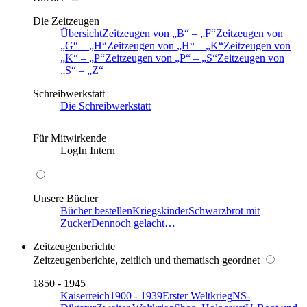
Die Zeitzeugen
Übersicht
Zeitzeugen von
B
–
F
Zeitzeugen von
G
–
H
Zeitzeugen von
H
–
K
Zeitzeugen von
K
–
P
Zeitzeugen von
P
–
S
Zeitzeugen von
S
–
Z
Schreibwerkstatt
Die Schreibwerkstatt
Für Mitwirkende
LogIn Intern
Unsere Bücher
Bücher bestellen
Kriegskinder
Schwarzbrot mit
Zucker
Dennoch gelacht…
Zeitzeugenberichte
Zeitzeugenberichte, zeitlich und thematisch geordnet
1850 - 1945
Kaiserreich
1900 - 1939
Erster Weltkrieg
NS-