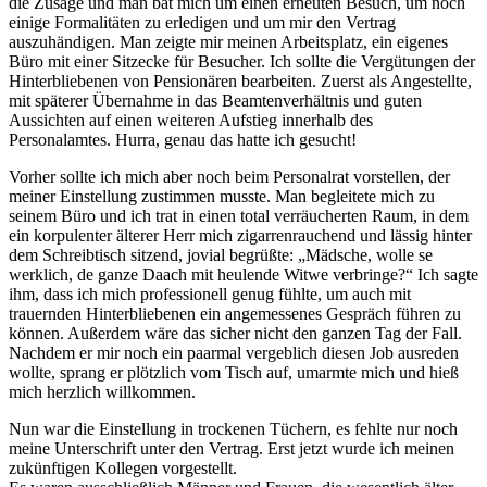
die Zusage und man bat mich um einen erneuten Besuch, um noch
einige Formalitäten zu erledigen und um mir den Vertrag
auszuhändigen. Man zeigte mir meinen Arbeitsplatz, ein eigenes
Büro mit einer Sitzecke für Besucher. Ich sollte die Vergütungen der
Hinterbliebenen von Pensionären bearbeiten. Zuerst als Angestellte,
mit späterer Übernahme in das Beamtenverhältnis und guten
Aussichten auf einen weiteren Aufstieg innerhalb des
Personalamtes. Hurra, genau das hatte ich gesucht!
Vorher sollte ich mich aber noch beim Personalrat vorstellen, der
meiner Einstellung zustimmen musste. Man begleitete mich zu
seinem Büro und ich trat in einen total verräucherten Raum, in dem
ein korpulenter älterer Herr mich zigarrenrauchend und lässig hinter
dem Schreibtisch sitzend, jovial begrüßte:
Mädsche, wolle se
werklich, de ganze Daach mit heulende Witwe verbringe?
Ich sagte
ihm, dass ich mich professionell genug fühlte, um auch mit
trauernden Hinterbliebenen ein angemessenes Gespräch führen zu
können. Außerdem wäre das sicher nicht den ganzen Tag der Fall.
Nachdem er mir noch ein paarmal vergeblich diesen Job ausreden
wollte, sprang er plötzlich vom Tisch auf, umarmte mich und hieß
mich herzlich willkommen.
Nun war die Einstellung in trockenen Tüchern, es fehlte nur noch
meine Unterschrift unter den Vertrag. Erst jetzt wurde ich meinen
zukünftigen Kollegen vorgestellt.