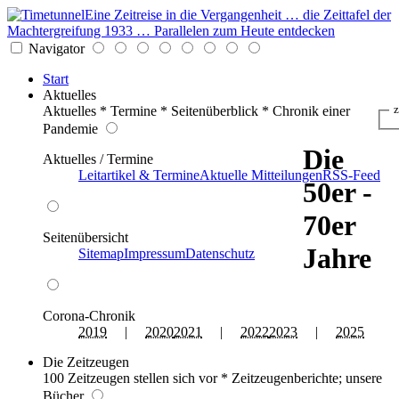
Eine Zeitreise in die Vergangenheit … die Zeittafel der
Machtergreifung 1933 … Parallelen zum Heute entdecken
Navigator
Start
Aktuelles
Aktuelles * Termine * Seitenüberblick * Chronik einer
z
Pandemie
Die
Aktuelles / Termine
Leitartikel & Termine
Aktuelle Mitteilungen
RSS-Feed
50er -
70er
Seitenübersicht
Jahre
Sitemap
Impressum
Datenschutz
Corona-Chronik
2019
|
2020
2021
|
2022
2023
|
2025
Die Zeitzeugen
100 Zeitzeugen stellen sich vor * Zeitzeugenberichte; unsere
Bücher