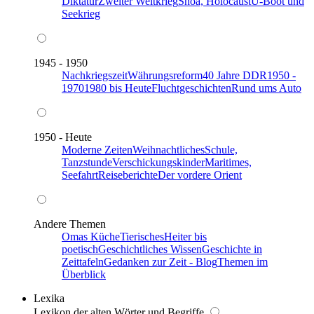
Diktatur
Zweiter Weltkrieg
Shoa, Holocaust
U-Boot und
Seekrieg
1945 - 1950
Nachkriegszeit
Währungsreform
40 Jahre DDR
1950 -
1970
1980 bis Heute
Fluchtgeschichten
Rund ums Auto
1950 - Heute
Moderne Zeiten
Weihnachtliches
Schule,
Tanzstunde
Verschickungskinder
Maritimes,
Seefahrt
Reiseberichte
Der vordere Orient
Andere Themen
Omas Küche
Tierisches
Heiter bis
poetisch
Geschichtliches Wissen
Geschichte in
Zeittafeln
Gedanken zur Zeit - Blog
Themen im
Überblick
Lexika
Lexikon der alten Wörter und Begriffe