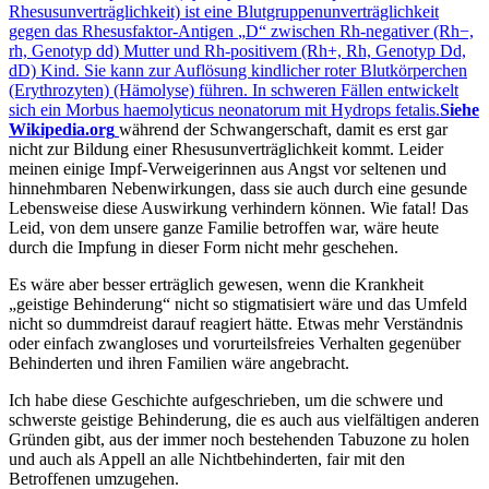
Rhesusunverträglichkeit) ist eine Blutgruppenunverträglichkeit
gegen das Rhesusfaktor-Antigen
D
zwischen Rh-negativer (Rh−,
rh, Genotyp dd) Mutter und Rh-positivem (Rh+, Rh, Genotyp Dd,
dD) Kind. Sie kann zur Auflösung kindlicher roter Blutkörperchen
(Erythrozyten) (Hämolyse) führen. In schweren Fällen entwickelt
sich ein Morbus haemolyticus neonatorum mit Hydrops fetalis.
Siehe
Wikipedia.org
während der Schwangerschaft, damit es erst gar
nicht zur Bildung einer Rhesusunverträglichkeit kommt. Leider
meinen einige Impf-Verweigerinnen aus Angst vor seltenen und
hinnehmbaren Nebenwirkungen, dass sie auch durch eine gesunde
Lebensweise diese Auswirkung verhindern können. Wie fatal! Das
Leid, von dem unsere ganze Familie betroffen war, wäre heute
durch die Impfung in dieser Form nicht mehr geschehen.
Es wäre aber besser erträglich gewesen, wenn die Krankheit
geistige Behinderung
nicht so stigmatisiert wäre und das Umfeld
nicht so dummdreist darauf reagiert hätte. Etwas mehr Verständnis
oder einfach zwangloses und vorurteilsfreies Verhalten gegenüber
Behinderten und ihren Familien wäre angebracht.
Ich habe diese Geschichte aufgeschrieben, um die schwere und
schwerste geistige Behinderung, die es auch aus vielfältigen anderen
Gründen gibt, aus der immer noch bestehenden Tabuzone zu holen
und auch als Appell an alle Nichtbehinderten, fair mit den
Betroffenen umzugehen.