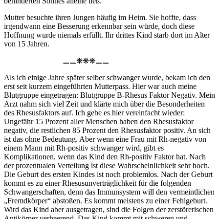
behinderten Sohnes alleine ließ.
Mutter besuchte ihren Jungen häufig im Heim. Sie hoffte, dass
irgendwann eine Besserung erkennbar sein würde, doch diese
Hoffnung wurde niemals erfüllt. Ihr drittes Kind starb dort im Alter
von 15 Jahren.
Als ich einige Jahre später selber schwanger wurde, bekam ich den
erst seit kurzem eingeführten Mutterpass. Hier war auch meine
Blutgruppe eingetragen: Blutgruppe B-Rhesus Faktor Negativ. Mein
Arzt nahm sich viel Zeit und klärte mich über die Besonderheiten
des Rhesusfaktors auf. Ich gebe es hier vereinfacht wieder:
Ungefähr 15 Prozent aller Menschen haben den Rhesusfaktor
negativ, die restlichen 85 Prozent den Rhesusfaktor positiv. An sich
ist das ohne Bedeutung. Aber wenn eine Frau mit Rh-negativ von
einem Mann mit Rh-positiv schwanger wird, gibt es
Komplikationen, wenn das Kind den Rh-positiv Faktor hat. Nach
der prozentualen Verteilung ist diese Wahrscheinlichkeit sehr hoch.
Die Geburt des ersten Kindes ist noch problemlos. Nach der Geburt
kommt es zu einer Rhesusunverträglichkeit für die folgenden
Schwangerschaften, denn das Immunsystem will den vermeintlichen
Fremdkörper
abstoßen. Es kommt meistens zu einer Fehlgeburt.
Wird das Kind aber ausgetragen, sind die Folgen der zerstörerischen
Antikörper verheerend. Das Kind kommt mit schweren und