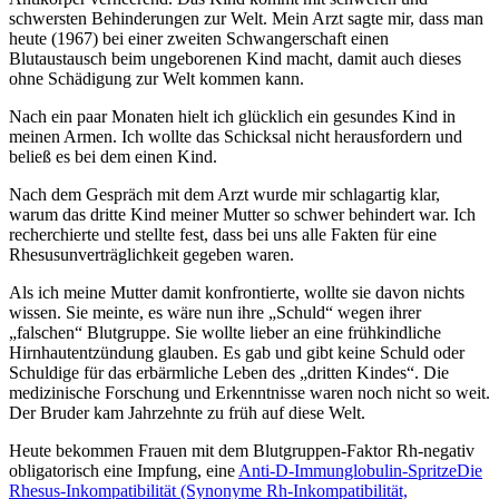
schwersten Behinderungen zur Welt. Mein Arzt sagte mir, dass man
heute (1967) bei einer zweiten Schwangerschaft einen
Blutaustausch beim ungeborenen Kind macht, damit auch dieses
ohne Schädigung zur Welt kommen kann.
Nach ein paar Monaten hielt ich glücklich ein gesundes Kind in
meinen Armen. Ich wollte das Schicksal nicht herausfordern und
beließ es bei dem einen Kind.
Nach dem Gespräch mit dem Arzt wurde mir schlagartig klar,
warum das dritte Kind meiner Mutter so schwer behindert war. Ich
recherchierte und stellte fest, dass bei uns alle Fakten für eine
Rhesusunverträglichkeit gegeben waren.
Als ich meine Mutter damit konfrontierte, wollte sie davon nichts
wissen. Sie meinte, es wäre nun ihre
Schuld
wegen ihrer
falschen
Blutgruppe. Sie wollte lieber an eine frühkindliche
Hirnhautentzündung glauben. Es gab und gibt keine Schuld oder
Schuldige für das erbärmliche Leben des
dritten Kindes
. Die
medizinische Forschung und Erkenntnisse waren noch nicht so weit.
Der Bruder kam Jahrzehnte zu früh auf diese Welt.
Heute bekommen Frauen mit dem Blutgruppen-Faktor Rh-negativ
obligatorisch eine Impfung, eine
Anti-D-Immunglobulin-Spritze
Die
Rhesus-Inkompatibilität (Synonyme Rh-Inkompatibilität,