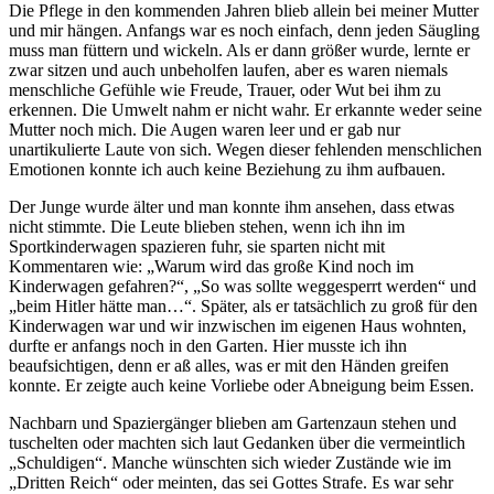
Die Pflege in den kommenden Jahren blieb allein bei meiner Mutter
und mir hängen. Anfangs war es noch einfach, denn jeden Säugling
muss man füttern und wickeln. Als er dann größer wurde, lernte er
zwar sitzen und auch unbeholfen laufen, aber es waren niemals
menschliche Gefühle wie Freude, Trauer, oder Wut bei ihm zu
erkennen. Die Umwelt nahm er nicht wahr. Er erkannte weder seine
Mutter noch mich. Die Augen waren leer und er gab nur
unartikulierte Laute von sich. Wegen dieser fehlenden menschlichen
Emotionen konnte ich auch keine Beziehung zu ihm aufbauen.
Der Junge wurde älter und man konnte ihm ansehen, dass etwas
nicht stimmte. Die Leute blieben stehen, wenn ich ihn im
Sportkinderwagen spazieren fuhr, sie sparten nicht mit
Kommentaren wie:
Warum wird das große Kind noch im
Kinderwagen gefahren?
,
So was sollte weggesperrt werden
und
beim Hitler hätte man…
. Später, als er tatsächlich zu groß für den
Kinderwagen war und wir inzwischen im eigenen Haus wohnten,
durfte er anfangs noch in den Garten. Hier musste ich ihn
beaufsichtigen, denn er aß alles, was er mit den Händen greifen
konnte. Er zeigte auch keine Vorliebe oder Abneigung beim Essen.
Nachbarn und Spaziergänger blieben am Gartenzaun stehen und
tuschelten oder machten sich laut Gedanken über die vermeintlich
Schuldigen
. Manche wünschten sich wieder Zustände wie im
Dritten Reich
oder meinten, das sei Gottes Strafe. Es war sehr