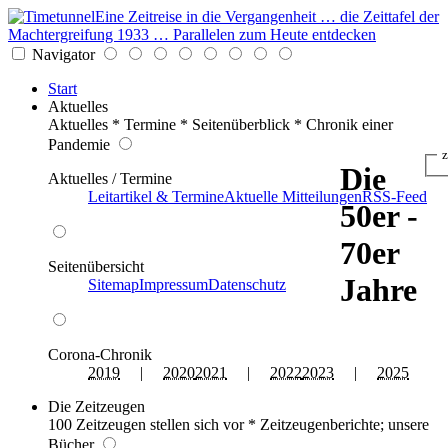
Eine Zeitreise in die Vergangenheit … die Zeittafel der
Machtergreifung 1933 … Parallelen zum Heute entdecken
Navigator
Start
Aktuelles
Aktuelles * Termine * Seitenüberblick * Chronik einer
Pandemie
z
Die
Aktuelles / Termine
Leitartikel & Termine
Aktuelle Mitteilungen
RSS-Feed
50er -
70er
Seitenübersicht
Jahre
Sitemap
Impressum
Datenschutz
Corona-Chronik
2019
|
2020
2021
|
2022
2023
|
2025
Die Zeitzeugen
100 Zeitzeugen stellen sich vor * Zeitzeugenberichte; unsere
Bücher