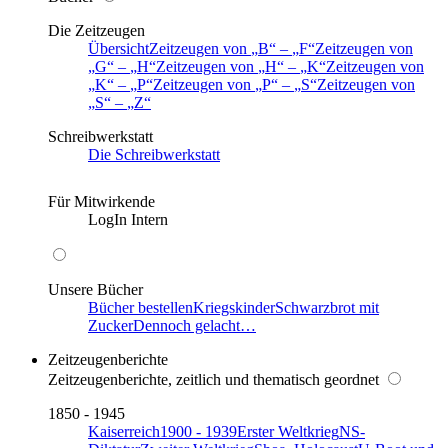
Die Zeitzeugen
Übersicht
Zeitzeugen von
B
–
F
Zeitzeugen von
G
–
H
Zeitzeugen von
H
–
K
Zeitzeugen von
K
–
P
Zeitzeugen von
P
–
S
Zeitzeugen von
S
–
Z
Schreibwerkstatt
Die Schreibwerkstatt
Für Mitwirkende
LogIn Intern
Unsere Bücher
Bücher bestellen
Kriegskinder
Schwarzbrot mit
Zucker
Dennoch gelacht…
Zeitzeugenberichte
Zeitzeugenberichte, zeitlich und thematisch geordnet
1850 - 1945
Kaiserreich
1900 - 1939
Erster Weltkrieg
NS-