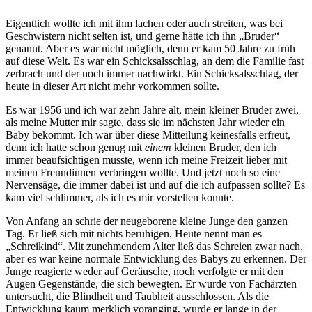
Eigentlich wollte ich mit ihm lachen oder auch streiten, was bei
Geschwistern nicht selten ist, und gerne hätte ich ihn
Bruder
genannt. Aber es war nicht möglich, denn er kam 50 Jahre zu früh
auf diese Welt. Es war ein Schicksalsschlag, an dem die Familie fast
zerbrach und der noch immer nachwirkt. Ein Schicksalsschlag, der
heute in dieser Art nicht mehr vorkommen sollte.
Es war 1956 und ich war zehn Jahre alt, mein kleiner Bruder zwei,
als meine Mutter mir sagte, dass sie im nächsten Jahr wieder ein
Baby bekommt. Ich war über diese Mitteilung keinesfalls erfreut,
denn ich hatte schon genug mit
einem
kleinen Bruder, den ich
immer beaufsichtigen musste, wenn ich meine Freizeit lieber mit
meinen Freundinnen verbringen wollte. Und jetzt noch so eine
Nervensäge, die immer dabei ist und auf die ich aufpassen sollte? Es
kam viel schlimmer, als ich es mir vorstellen konnte.
Von Anfang an schrie der neugeborene kleine Junge den ganzen
Tag. Er ließ sich mit nichts beruhigen. Heute nennt man es
Schreikind
. Mit zunehmendem Alter ließ das Schreien zwar nach,
aber es war keine normale Entwicklung des Babys zu erkennen. Der
Junge reagierte weder auf Geräusche, noch verfolgte er mit den
Augen Gegenstände, die sich bewegten. Er wurde von Fachärzten
untersucht, die Blindheit und Taubheit ausschlossen. Als die
Entwicklung kaum merklich voranging, wurde er lange in der