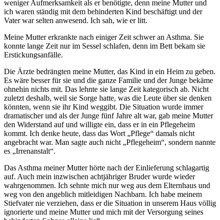
weniger Aufmerksamkeit als er benötigte, denn meine Mutter und
ich waren ständig mit dem behinderten Kind beschäftigt und der
Vater war selten anwesend. Ich sah, wie er litt.
Meine Mutter erkrankte nach einiger Zeit schwer an Asthma. Sie
konnte lange Zeit nur im Sessel schlafen, denn im Bett bekam sie
Erstickungsanfälle.
Die Ärzte bedrängten meine Mutter, das Kind in ein Heim zu geben.
Es wäre besser für sie und die ganze Familie und der Junge bekäme
ohnehin nichts mit. Das lehnte sie lange Zeit kategorisch ab. Nicht
zuletzt deshalb, weil sie Sorge hatte, was die Leute über sie denken
könnten, wenn sie ihr Kind weggibt. Die Situation wurde immer
dramatischer und als der Junge fünf Jahre alt war, gab meine Mutter
den Widerstand auf und willigte ein, dass er in ein Pflegeheim
kommt. Ich denke heute, dass das Wort
Pflege
damals nicht
angebracht war. Man sagte auch nicht
Pflegeheim
, sondern nannte
es
Irrenanstalt
.
Das Asthma meiner Mutter hörte nach der Einlieferung schlagartig
auf. Auch mein inzwischen achtjähriger Bruder wurde wieder
wahrgenommen. Ich sehnte mich nur weg aus dem Elternhaus und
weg von den angeblich mitleidigen Nachbarn. Ich habe meinem
Stiefvater nie verziehen, dass er die Situation in unserem Haus völlig
ignorierte und meine Mutter und mich mit der Versorgung seines