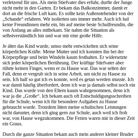
verletzend für uns. Als mein Stiefvater dies erfuhr, durfte der Junge
nicht mehr in den Garten. Er bekam das Balkonzimmer, damit er
dort an die frische Luft kam. Es sollte kein Außenstehender von der
Schande
erfahren. Wir isolierten uns immer mehr. Auch ich lud
keine Freundinnen mehr ein, bis auf meine beste Schulfreundin, die
von Anfang an alles mitbekam. Sie nahm die Situation als
selbstverständlich hin und war mir eine große Hilfe.
Je älter das Kind wurde, umso mehr entwickelten sich seine
körperlichen Kräfte. Meine Mutter und ich konnten ihn bei der
Körperpflege und beim Windeln kaum festhalten. Er widersetzte
sich jeder körperlichen Berührung. Der kräftige Stiefvater aber
rührte keinen Finger, wenn er zu Hause war. Das war selten der
Fall, denn er vergrub sich in seine Arbeit, um nicht zu Hause zu
sein. Ich half so gut ich es konnte, weil es getan werden musste. Ich
war damit häufig überfordert, denn ich war ja damals selbst noch ein
Kind. Das wurde von den Eltern kaum wahrgenommen, denn ich
war ja die
Große
. Ich bekam auch oft Entschuldigungsschreiben
für die Schule, wenn ich für besondere Aufgaben zu Hause
gebraucht wurde. Trotzdem litten meine schulischen Leistungen
nicht darunter, denn ich ging gern zur Schule, auch weil ich froh
war, von Hause wegzukommen. Die Ferien waren mir in dieser Zeit
ein Graus.
Durch die ganze Situation bekam auch mein anderer kleiner Bruder