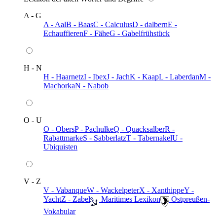
A - G
A - Aal
B - Baas
C - Calculus
D - dalbern
E -
Echauffieren
F - Fähe
G - Gabelfrühstück
H - N
H - Haarnetz
I - Ibex
J - Jach
K - Kaap
L - Laberdan
M -
Machorka
N - Nabob
O - U
O - Obers
P - Pachulke
Q - Quacksalber
R -
Rabattmarke
S - Sabberlatz
T - Tabernakel
U -
Ubiquisten
V - Z
V - Vabanque
W - Wackelpeter
X - Xanthippe
Y -
Yacht
Z - Zabel
️ Maritimes Lexikon
️ Ostpreußen-
Vokabular