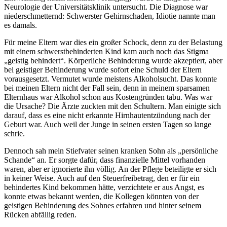
Neurologie der Universitätsklinik untersucht. Die Diagnose war
niederschmetternd: Schwerster Gehirnschaden, Idiotie nannte man
es damals.
Für meine Eltern war dies ein großer Schock, denn zu der Belastung
mit einem schwerstbehinderten Kind kam auch noch das Stigma
geistig behindert
. Körperliche Behinderung wurde akzeptiert, aber
bei geistiger Behinderung wurde sofort eine Schuld der Eltern
vorausgesetzt. Vermutet wurde meistens Alkoholsucht. Das konnte
bei meinen Eltern nicht der Fall sein, denn in meinem sparsamen
Elternhaus war Alkohol schon aus Kostengründen tabu. Was war
die Ursache? Die Ärzte zuckten mit den Schultern. Man einigte sich
darauf, dass es eine nicht erkannte Hirnhautentzündung nach der
Geburt war. Auch weil der Junge in seinen ersten Tagen so lange
schrie.
Dennoch sah mein Stiefvater seinen kranken Sohn als
persönliche
Schande
an. Er sorgte dafür, dass finanzielle Mittel vorhanden
waren, aber er ignorierte ihn völlig. An der Pflege beteiligte er sich
in keiner Weise. Auch auf den Steuerfreibetrag, den er für ein
behindertes Kind bekommen hätte, verzichtete er aus Angst, es
konnte etwas bekannt werden, die Kollegen könnten von der
geistigen Behinderung des Sohnes erfahren und hinter seinem
Rücken abfällig reden.