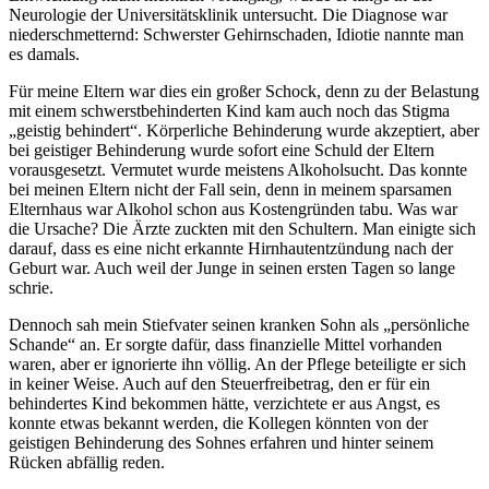
Neurologie der Universitätsklinik untersucht. Die Diagnose war
niederschmetternd: Schwerster Gehirnschaden, Idiotie nannte man
es damals.
Für meine Eltern war dies ein großer Schock, denn zu der Belastung
mit einem schwerstbehinderten Kind kam auch noch das Stigma
geistig behindert
. Körperliche Behinderung wurde akzeptiert, aber
bei geistiger Behinderung wurde sofort eine Schuld der Eltern
vorausgesetzt. Vermutet wurde meistens Alkoholsucht. Das konnte
bei meinen Eltern nicht der Fall sein, denn in meinem sparsamen
Elternhaus war Alkohol schon aus Kostengründen tabu. Was war
die Ursache? Die Ärzte zuckten mit den Schultern. Man einigte sich
darauf, dass es eine nicht erkannte Hirnhautentzündung nach der
Geburt war. Auch weil der Junge in seinen ersten Tagen so lange
schrie.
Dennoch sah mein Stiefvater seinen kranken Sohn als
persönliche
Schande
an. Er sorgte dafür, dass finanzielle Mittel vorhanden
waren, aber er ignorierte ihn völlig. An der Pflege beteiligte er sich
in keiner Weise. Auch auf den Steuerfreibetrag, den er für ein
behindertes Kind bekommen hätte, verzichtete er aus Angst, es
konnte etwas bekannt werden, die Kollegen könnten von der
geistigen Behinderung des Sohnes erfahren und hinter seinem
Rücken abfällig reden.