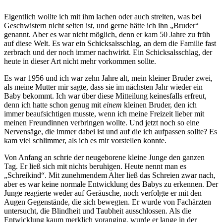
Eigentlich wollte ich mit ihm lachen oder auch streiten, was bei
Geschwistern nicht selten ist, und gerne hätte ich ihn
Bruder
genannt. Aber es war nicht möglich, denn er kam 50 Jahre zu früh
auf diese Welt. Es war ein Schicksalsschlag, an dem die Familie fast
zerbrach und der noch immer nachwirkt. Ein Schicksalsschlag, der
heute in dieser Art nicht mehr vorkommen sollte.
Es war 1956 und ich war zehn Jahre alt, mein kleiner Bruder zwei,
als meine Mutter mir sagte, dass sie im nächsten Jahr wieder ein
Baby bekommt. Ich war über diese Mitteilung keinesfalls erfreut,
denn ich hatte schon genug mit
einem
kleinen Bruder, den ich
immer beaufsichtigen musste, wenn ich meine Freizeit lieber mit
meinen Freundinnen verbringen wollte. Und jetzt noch so eine
Nervensäge, die immer dabei ist und auf die ich aufpassen sollte? Es
kam viel schlimmer, als ich es mir vorstellen konnte.
Von Anfang an schrie der neugeborene kleine Junge den ganzen
Tag. Er ließ sich mit nichts beruhigen. Heute nennt man es
Schreikind
. Mit zunehmendem Alter ließ das Schreien zwar nach,
aber es war keine normale Entwicklung des Babys zu erkennen. Der
Junge reagierte weder auf Geräusche, noch verfolgte er mit den
Augen Gegenstände, die sich bewegten. Er wurde von Fachärzten
untersucht, die Blindheit und Taubheit ausschlossen. Als die
Entwicklung kaum merklich voranging, wurde er lange in der