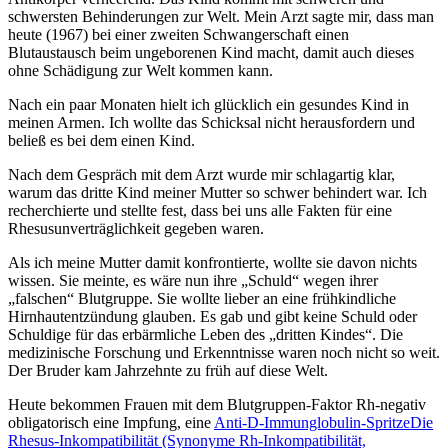
schwersten Behinderungen zur Welt. Mein Arzt sagte mir, dass man
heute (1967) bei einer zweiten Schwangerschaft einen
Blutaustausch beim ungeborenen Kind macht, damit auch dieses
ohne Schädigung zur Welt kommen kann.
Nach ein paar Monaten hielt ich glücklich ein gesundes Kind in
meinen Armen. Ich wollte das Schicksal nicht herausfordern und
beließ es bei dem einen Kind.
Nach dem Gespräch mit dem Arzt wurde mir schlagartig klar,
warum das dritte Kind meiner Mutter so schwer behindert war. Ich
recherchierte und stellte fest, dass bei uns alle Fakten für eine
Rhesusunverträglichkeit gegeben waren.
Als ich meine Mutter damit konfrontierte, wollte sie davon nichts
wissen. Sie meinte, es wäre nun ihre
Schuld
wegen ihrer
falschen
Blutgruppe. Sie wollte lieber an eine frühkindliche
Hirnhautentzündung glauben. Es gab und gibt keine Schuld oder
Schuldige für das erbärmliche Leben des
dritten Kindes
. Die
medizinische Forschung und Erkenntnisse waren noch nicht so weit.
Der Bruder kam Jahrzehnte zu früh auf diese Welt.
Heute bekommen Frauen mit dem Blutgruppen-Faktor Rh-negativ
obligatorisch eine Impfung, eine
Anti-D-Immunglobulin-Spritze
Die
Rhesus-Inkompatibilität (Synonyme Rh-Inkompatibilität,