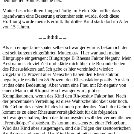
behinderten Sohnes alleine ließ.
Mutter besuchte ihren Jungen häufig im Heim. Sie hoffte, dass
irgendwann eine Besserung erkennbar sein würde, doch diese
Hoffnung wurde niemals erfüllt. Ihr drittes Kind starb dort im Alter
von 15 Jahren.
Als ich einige Jahre später selber schwanger wurde, bekam ich den
erst seit kurzem eingeführten Mutterpass. Hier war auch meine
Blutgruppe eingetragen: Blutgruppe B-Rhesus Faktor Negativ. Mein
Arzt nahm sich viel Zeit und klärte mich über die Besonderheiten
des Rhesusfaktors auf. Ich gebe es hier vereinfacht wieder:
Ungefähr 15 Prozent aller Menschen haben den Rhesusfaktor
negativ, die restlichen 85 Prozent den Rhesusfaktor positiv. An sich
ist das ohne Bedeutung. Aber wenn eine Frau mit Rh-negativ von
einem Mann mit Rh-positiv schwanger wird, gibt es
Komplikationen, wenn das Kind den Rh-positiv Faktor hat. Nach
der prozentualen Verteilung ist diese Wahrscheinlichkeit sehr hoch.
Die Geburt des ersten Kindes ist noch problemlos. Nach der Geburt
kommt es zu einer Rhesusunverträglichkeit für die folgenden
Schwangerschaften, denn das Immunsystem will den vermeintlichen
Fremdkörper
abstoßen. Es kommt meistens zu einer Fehlgeburt.
Wird das Kind aber ausgetragen, sind die Folgen der zerstörerischen
Antikörper verheerend. Das Kind kommt mit schweren und