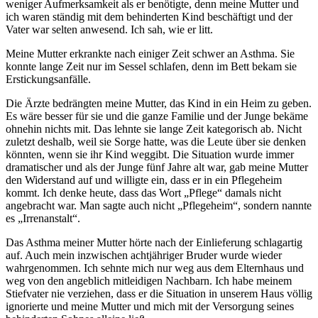
weniger Aufmerksamkeit als er benötigte, denn meine Mutter und
ich waren ständig mit dem behinderten Kind beschäftigt und der
Vater war selten anwesend. Ich sah, wie er litt.
Meine Mutter erkrankte nach einiger Zeit schwer an Asthma. Sie
konnte lange Zeit nur im Sessel schlafen, denn im Bett bekam sie
Erstickungsanfälle.
Die Ärzte bedrängten meine Mutter, das Kind in ein Heim zu geben.
Es wäre besser für sie und die ganze Familie und der Junge bekäme
ohnehin nichts mit. Das lehnte sie lange Zeit kategorisch ab. Nicht
zuletzt deshalb, weil sie Sorge hatte, was die Leute über sie denken
könnten, wenn sie ihr Kind weggibt. Die Situation wurde immer
dramatischer und als der Junge fünf Jahre alt war, gab meine Mutter
den Widerstand auf und willigte ein, dass er in ein Pflegeheim
kommt. Ich denke heute, dass das Wort
Pflege
damals nicht
angebracht war. Man sagte auch nicht
Pflegeheim
, sondern nannte
es
Irrenanstalt
.
Das Asthma meiner Mutter hörte nach der Einlieferung schlagartig
auf. Auch mein inzwischen achtjähriger Bruder wurde wieder
wahrgenommen. Ich sehnte mich nur weg aus dem Elternhaus und
weg von den angeblich mitleidigen Nachbarn. Ich habe meinem
Stiefvater nie verziehen, dass er die Situation in unserem Haus völlig
ignorierte und meine Mutter und mich mit der Versorgung seines