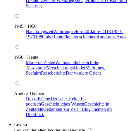
Diktatur
Zweiter Weltkrieg
Shoa, Holocaust
U-Boot und
Seekrieg
1945 - 1950
Nachkriegszeit
Währungsreform
40 Jahre DDR
1950 -
1970
1980 bis Heute
Fluchtgeschichten
Rund ums Auto
1950 - Heute
Moderne Zeiten
Weihnachtliches
Schule,
Tanzstunde
Verschickungskinder
Maritimes,
Seefahrt
Reiseberichte
Der vordere Orient
Andere Themen
Omas Küche
Tierisches
Heiter bis
poetisch
Geschichtliches Wissen
Geschichte in
Zeittafeln
Gedanken zur Zeit - Blog
Themen im
Überblick
Lexika
Lexikon der alten Wörter und Begriffe