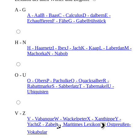
A - G
A - Aal
B - Baas
C - Calculus
D - dalbern
E -
Echauffieren
F - Fähe
G - Gabelfrühstück
H - N
H - Haarnetz
I - Ibex
J - Jach
K - Kaap
L - Laberdan
M -
Machorka
N - Nabob
O - U
O - Obers
P - Pachulke
Q - Quacksalber
R -
Rabattmarke
S - Sabberlatz
T - Tabernakel
U -
Ubiquisten
V - Z
V - Vabanque
W - Wackelpeter
X - Xanthippe
Y -
Yacht
Z - Zabel
️ Maritimes Lexikon
️ Ostpreußen-
Vokabular