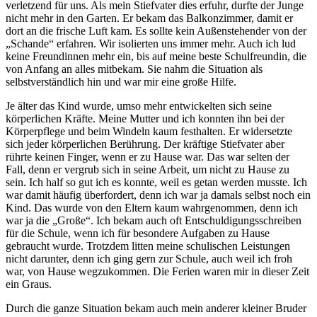
verletzend für uns. Als mein Stiefvater dies erfuhr, durfte der Junge
nicht mehr in den Garten. Er bekam das Balkonzimmer, damit er
dort an die frische Luft kam. Es sollte kein Außenstehender von der
Schande
erfahren. Wir isolierten uns immer mehr. Auch ich lud
keine Freundinnen mehr ein, bis auf meine beste Schulfreundin, die
von Anfang an alles mitbekam. Sie nahm die Situation als
selbstverständlich hin und war mir eine große Hilfe.
Je älter das Kind wurde, umso mehr entwickelten sich seine
körperlichen Kräfte. Meine Mutter und ich konnten ihn bei der
Körperpflege und beim Windeln kaum festhalten. Er widersetzte
sich jeder körperlichen Berührung. Der kräftige Stiefvater aber
rührte keinen Finger, wenn er zu Hause war. Das war selten der
Fall, denn er vergrub sich in seine Arbeit, um nicht zu Hause zu
sein. Ich half so gut ich es konnte, weil es getan werden musste. Ich
war damit häufig überfordert, denn ich war ja damals selbst noch ein
Kind. Das wurde von den Eltern kaum wahrgenommen, denn ich
war ja die
Große
. Ich bekam auch oft Entschuldigungsschreiben
für die Schule, wenn ich für besondere Aufgaben zu Hause
gebraucht wurde. Trotzdem litten meine schulischen Leistungen
nicht darunter, denn ich ging gern zur Schule, auch weil ich froh
war, von Hause wegzukommen. Die Ferien waren mir in dieser Zeit
ein Graus.
Durch die ganze Situation bekam auch mein anderer kleiner Bruder