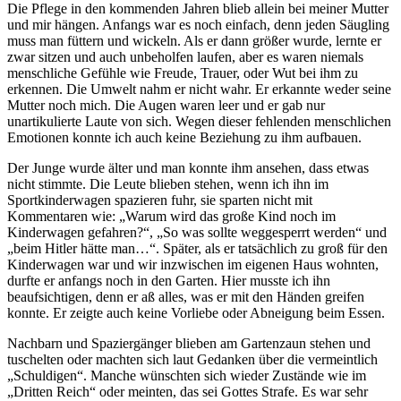
Die Pflege in den kommenden Jahren blieb allein bei meiner Mutter
und mir hängen. Anfangs war es noch einfach, denn jeden Säugling
muss man füttern und wickeln. Als er dann größer wurde, lernte er
zwar sitzen und auch unbeholfen laufen, aber es waren niemals
menschliche Gefühle wie Freude, Trauer, oder Wut bei ihm zu
erkennen. Die Umwelt nahm er nicht wahr. Er erkannte weder seine
Mutter noch mich. Die Augen waren leer und er gab nur
unartikulierte Laute von sich. Wegen dieser fehlenden menschlichen
Emotionen konnte ich auch keine Beziehung zu ihm aufbauen.
Der Junge wurde älter und man konnte ihm ansehen, dass etwas
nicht stimmte. Die Leute blieben stehen, wenn ich ihn im
Sportkinderwagen spazieren fuhr, sie sparten nicht mit
Kommentaren wie:
Warum wird das große Kind noch im
Kinderwagen gefahren?
,
So was sollte weggesperrt werden
und
beim Hitler hätte man…
. Später, als er tatsächlich zu groß für den
Kinderwagen war und wir inzwischen im eigenen Haus wohnten,
durfte er anfangs noch in den Garten. Hier musste ich ihn
beaufsichtigen, denn er aß alles, was er mit den Händen greifen
konnte. Er zeigte auch keine Vorliebe oder Abneigung beim Essen.
Nachbarn und Spaziergänger blieben am Gartenzaun stehen und
tuschelten oder machten sich laut Gedanken über die vermeintlich
Schuldigen
. Manche wünschten sich wieder Zustände wie im
Dritten Reich
oder meinten, das sei Gottes Strafe. Es war sehr