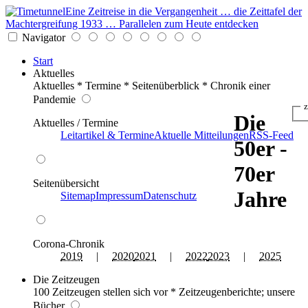
Eine Zeitreise in die Vergangenheit … die Zeittafel der
Machtergreifung 1933 … Parallelen zum Heute entdecken
Navigator
Start
Aktuelles
Aktuelles * Termine * Seitenüberblick * Chronik einer
Pandemie
z
Die
Aktuelles / Termine
Leitartikel & Termine
Aktuelle Mitteilungen
RSS-Feed
50er -
70er
Seitenübersicht
Jahre
Sitemap
Impressum
Datenschutz
Corona-Chronik
2019
|
2020
2021
|
2022
2023
|
2025
Die Zeitzeugen
100 Zeitzeugen stellen sich vor * Zeitzeugenberichte; unsere
Bücher