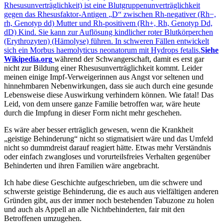
Rhesusunverträglichkeit) ist eine Blutgruppenunverträglichkeit
gegen das Rhesusfaktor-Antigen
D
zwischen Rh-negativer (Rh−,
rh, Genotyp dd) Mutter und Rh-positivem (Rh+, Rh, Genotyp Dd,
dD) Kind. Sie kann zur Auflösung kindlicher roter Blutkörperchen
(Erythrozyten) (Hämolyse) führen. In schweren Fällen entwickelt
sich ein Morbus haemolyticus neonatorum mit Hydrops fetalis.
Siehe
Wikipedia.org
während der Schwangerschaft, damit es erst gar
nicht zur Bildung einer Rhesusunverträglichkeit kommt. Leider
meinen einige Impf-Verweigerinnen aus Angst vor seltenen und
hinnehmbaren Nebenwirkungen, dass sie auch durch eine gesunde
Lebensweise diese Auswirkung verhindern können. Wie fatal! Das
Leid, von dem unsere ganze Familie betroffen war, wäre heute
durch die Impfung in dieser Form nicht mehr geschehen.
Es wäre aber besser erträglich gewesen, wenn die Krankheit
geistige Behinderung
nicht so stigmatisiert wäre und das Umfeld
nicht so dummdreist darauf reagiert hätte. Etwas mehr Verständnis
oder einfach zwangloses und vorurteilsfreies Verhalten gegenüber
Behinderten und ihren Familien wäre angebracht.
Ich habe diese Geschichte aufgeschrieben, um die schwere und
schwerste geistige Behinderung, die es auch aus vielfältigen anderen
Gründen gibt, aus der immer noch bestehenden Tabuzone zu holen
und auch als Appell an alle Nichtbehinderten, fair mit den
Betroffenen umzugehen.