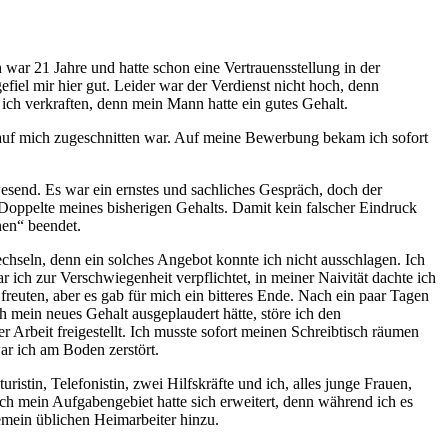
 war 21 Jahre und hatte schon eine Vertrauensstellung in der
iel mir hier gut. Leider war der Verdienst nicht hoch, denn
ich verkraften, denn mein Mann hatte ein gutes Gehalt.
e auf mich zugeschnitten war. Auf meine Bewerbung bekam ich sofort
esend. Es war ein ernstes und sachliches Gespräch, doch der
Doppelte meines bisherigen Gehalts. Damit kein falscher Eindruck
nen
beendet.
chseln, denn ein solches Angebot konnte ich nicht ausschlagen. Ich
r ich zur Verschwiegenheit verpflichtet, in meiner Naivität dachte ich
freuten, aber es gab für mich ein bitteres Ende. Nach ein paar Tagen
ch mein neues Gehalt ausgeplaudert hätte, störe ich den
Arbeit freigestellt. Ich musste sofort meinen Schreibtisch räumen
ar ich am Boden zerstört.
istin, Telefonistin, zwei Hilfskräfte und ich, alles junge Frauen,
ch mein Aufgabengebiet hatte sich erweitert, denn während ich es
emein üblichen Heimarbeiter hinzu.