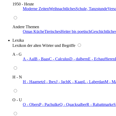
1950 - Heute
Moderne Zeiten
Weihnachtliches
Schule, Tanzstunde
Vers
Andere Themen
Omas Küche
Tierisches
Heiter bis poetisch
Geschichtliche
Lexika
Lexikon der alten Wörter und Begriffe
A - G
A - Aal
B - Baas
C - Calculus
D - dalbern
E - Echauffieren
H - N
H - Haarnetz
I - Ibex
J - Jach
K - Kaap
L - Laberdan
M - M
O - U
O - Obers
P - Pachulke
Q - Quacksalber
R - Rabattmarke
S