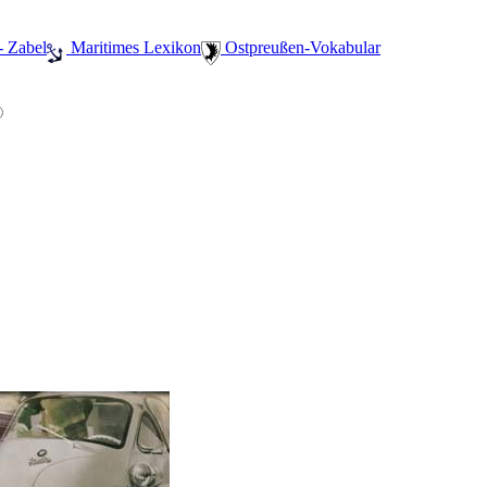
- Zabel
️ Maritimes Lexikon
️ Ostpreußen-Vokabular