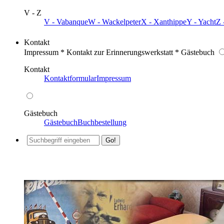
V - Z
V - Vabanque
W - Wackelpeter
X - Xanthippe
Y - Yacht
Z 
Kontakt
Impressum * Kontakt zur Erinnerungswerkstatt * Gästebuch
Kontakt
Kontaktformular
Impressum
Gästebuch
Gästebuch
Buchbestellung