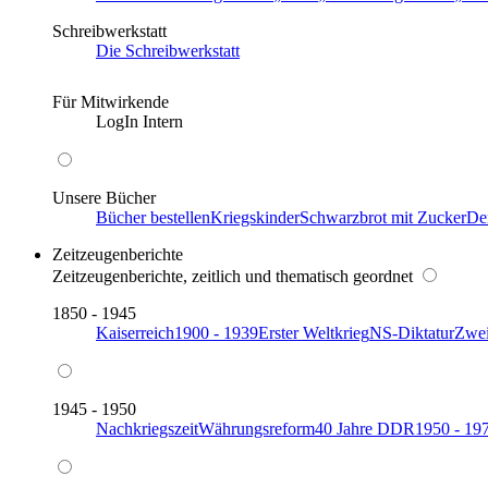
Schreibwerkstatt
Die Schreibwerkstatt
Für Mitwirkende
LogIn Intern
Unsere Bücher
Bücher bestellen
Kriegskinder
Schwarzbrot mit Zucker
De
Zeitzeugenberichte
Zeitzeugenberichte, zeitlich und thematisch geordnet
1850 - 1945
Kaiserreich
1900 - 1939
Erster Weltkrieg
NS-Diktatur
Zwei
1945 - 1950
Nachkriegszeit
Währungsreform
40 Jahre DDR
1950 - 19