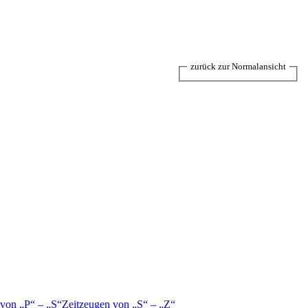
zurück zur Normalansicht
 von
P
–
S
Zeitzeugen von
S
–
Z