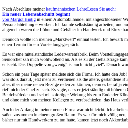
Nach Abschluss meiner
kaufmännischen Lehre
Lesen Sie auch:
Ein neuer Lebensabschnitt beginnt
von Margot Bintig
in einem Automobilhandel mit angeschlossener Werks
Personalabteilung erworben. Ich konnte selbstständig arbeiten, und 
allgemein waren die Löhne und Gehälter im Handwerk und Einzelhandel
Dennoch wollte ich meinen
Marktwert
einmal testen. Ich bewarb mi
einen Termin für ein Vorstellungsgespräch.
Es war eine mittelständische Lederwarenfabrik. Beim Vorstellungsges
Seniorchef sah mich wohlwollend an. Als es zu der Gehaltsfrage kam,
entsteht: Das Doppelte von
wenig
ist auch nicht
viel
. Danach war
Schon ein paar Tage später meldete sich die Firma. Ich hatte den Jo
war stolz darauf, jetzt mehr zu verdienen als die ältere, gestandene B
aber, über meine neuen Bezüge reden zu können, denn es betraf ja ein
rief mich der Chef zu sich. Es sagte, dass er jetzt ständig mit höher
Betriebsfrieden und sei mit sofortiger Wirkung bis zum Ende der Künd
und ohne mich von meinen Kollegen zu verabschieden, das Haus verlas
Auch der Anfang in meiner neuen Firma war nicht leicht. Ich arbeitete
saßen zusammen in einem großen Raum. Es war für mich völlig neu, de
bisher nur mit Handwerkern zu tun hatte, kamen jetzt noch Akkordar