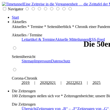
Eine Zeitreise in die Vergangenheit … die Zeittafel d
Navigator
Start
Aktuelles
Aktuelles * Termine * Seitenüberblick * Chronik einer Pandem
Aktuelles / Termine
Leitartikel & Termine
Aktuelle Mitteilungen
RSS-Feed
Die 50e
Seitenübersicht
Sitemap
Impressum
Datenschutz
Corona-Chronik
2019
|
2020
2021
|
2022
2023
|
2025
Die Zeitzeugen
100 Zeitzeugen stellen sich vor * Zeitzeugenberichte; unsere B
Die Zeitzeugen
Übersicht
Zeitzeugen von
B
–
F
Zeitzeugen von
G