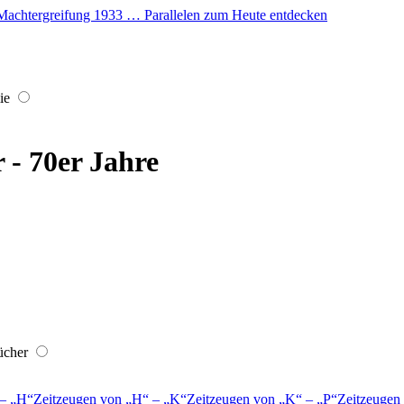
er Machtergreifung 1933 … Parallelen zum Heute entdecken
ie
r - 70er Jahre
ücher
–
H
Zeitzeugen von
H
–
K
Zeitzeugen von
K
–
P
Zeitzeugen