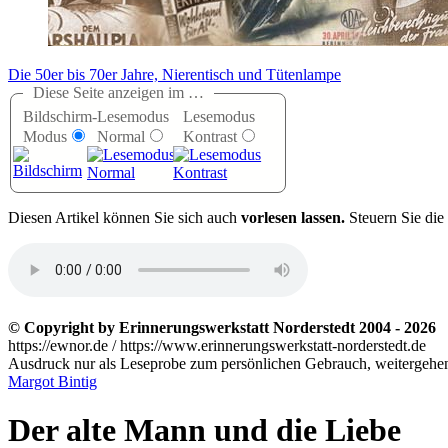
Die 50er bis 70er Jahre, Nierentisch und Tütenlampe
Diese Seite anzeigen im …
Bildschirm-
Lesemodus
Lesemodus
Modus
Normal
Kontrast
D
iesen Artikel können Sie sich auch
vorlesen lassen.
Steuern Sie die
© Copyright by Erinnerungswerkstatt Norderstedt 2004 - 2026
https://ewnor.de / https://www.erinnerungswerkstatt-norderstedt.de
Ausdruck nur als Leseprobe zum persönlichen Gebrauch, weitergehend
Margot Bintig
Der alte Mann und die Liebe