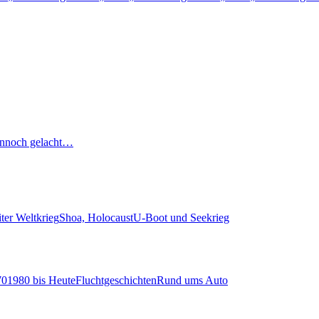
nnoch gelacht…
ter Weltkrieg
Shoa, Holocaust
U-Boot und Seekrieg
70
1980 bis Heute
Fluchtgeschichten
Rund ums Auto