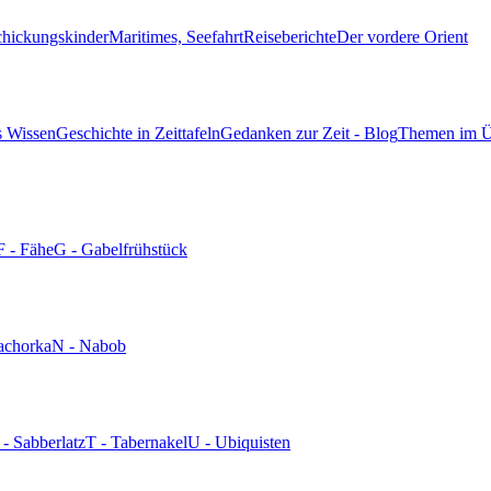
chickungskinder
Maritimes, Seefahrt
Reiseberichte
Der vordere Orient
s Wissen
Geschichte in Zeittafeln
Gedanken zur Zeit - Blog
Themen im Ü
F - Fähe
G - Gabelfrühstück
achorka
N - Nabob
 - Sabberlatz
T - Tabernakel
U - Ubiquisten