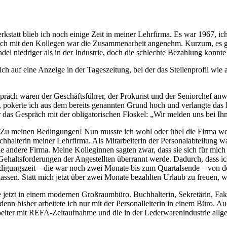
tatt blieb ich noch einige Zeit in meiner Lehrfirma. Es war 1967, ich
auch mit den Kollegen war die Zusammenarbeit angenehm. Kurzum, es gef
 niedriger als in der Industrie, doch die schlechte Bezahlung konnte 
ch auf eine Anzeige in der Tageszeitung, bei der das Stellenprofil wi
präch waren der Geschäftsführer, der Prokurist und der Seniorchef anw
 pokerte ich aus dem bereits genannten Grund hoch und verlangte das 
 das Gespräch mit der obligatorischen Floskel:
Wir melden uns bei Ih
b! Zu meinen Bedingungen! Nun musste ich wohl oder übel die Firma we
uchhalterin meiner Lehrfirma. Als Mitarbeiterin der Personalabteilung wa
e andere Firma. Meine Kolleginnen sagten zwar, dass sie sich für mich 
en Gehaltsforderungen der Angestellten überrannt werde. Dadurch, dass i
igungszeit – die war noch zwei Monate bis zum Quartalsende – von der 
sen. Statt mich jetzt über zwei Monate bezahlten Urlaub zu freuen, w
 jetzt in einem modernen Großraumbüro. Buchhalterin, Sekretärin, Faktur
nn bisher arbeitete ich nur mit der Personalleiterin in einem Büro. Au
beiter mit REFA-Zeitaufnahme und die in der Lederwarenindustrie allg